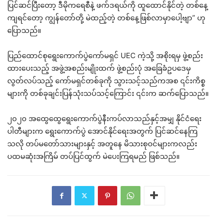
ပြင်ဆင်ပြီးတော့ ဒီမိုကရေစီနဲ့ ဖက်ဒရယ်ကို ထူထောင်နိုင်တဲ့ တစ်နေ့
ကျရင်တော့ ကျွန်တော်တို့ မဲထည့်တဲ့ တစ်နေ့ဖြစ်လာမှာပေါ့ဗျာ” ဟု
ပြောသည်။
ပြည်ထောင်စုရွေးကောက်ပွဲကော်မရှင် UEC ကဲ့သို့ အစိုးရမှ ဖွဲ့စည်း
ထားပေးသည့် အဖွဲ့အစည်းမျိုးထက် ဖွဲ့စည်းပုံ အခြေခံဥပဒေမှ
လွတ်လပ်သည့် ကော်မရှင်တစ်ခုကို သွားသင့်သည်ကအစ ၎င်းကိစ္စ
များကို တစ်ခုချင်းပြန်သုံးသပ်သင့်ကြောင်း ၎င်းက ဆက်ပြောသည်။
၂၀၂၀ အထွေထွေရွေးကောက်ပွဲနီးကပ်လာသည်နှင့်အမျှ နိုင်ငံရေး
ပါတီများက ရွေးကောက်ပွဲ အောင်နိုင်ရေးအတွက် ပြင်ဆင်နေကြ
သလို တပ်မတော်သားများနှင့် အတူနေ မိသားစုဝင်များကလည်း
ပထမဆုံးအကြိမ် တပ်ပြင်ထွက် မဲပေးကြရမည် ဖြစ်သည်။