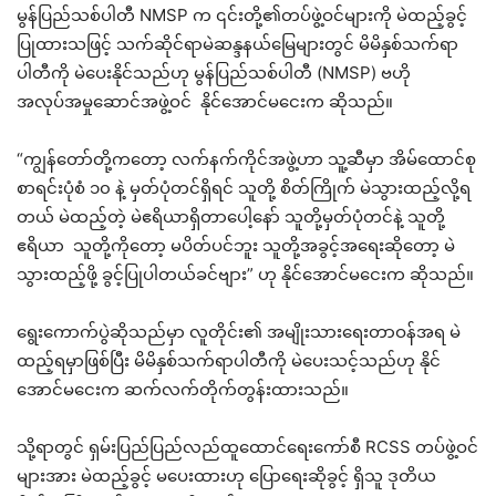
မွန်ပြည်သစ်ပါတီ NMSP က ၎င်းတို့၏တပ်ဖွဲ့ဝင်များကို မဲထည့်ခွင့်
ပြုထားသဖြင့် သက်ဆိုင်ရာမဲဆန္ဒနယ်မြေများတွင် မိမိနှစ်သက်ရာ
ပါတီကို မဲပေးနိုင်သည်ဟု မွန်ပြည်သစ်ပါတီ (NMSP) ဗဟို
အလုပ်အမှုဆောင်အဖွဲ့ဝင် နိုင်အောင်မငေးက ဆိုသည်။
“ကျွန်တော်တို့ကတော့ လက်နက်ကိုင်အဖွဲ့ဟာ သူ့ဆီမှာ အိမ်ထောင်စု
စာရင်းပုံစံ ၁၀ နဲ့ မှတ်ပုံတင်ရှိရင် သူတို့ စိတ်ကြိုက် မဲသွားထည့်လို့ရ
တယ် မဲထည့်တဲ့ မဲဧရိယာရှိတာပေါ့နော် သူတို့မှတ်ပုံတင်နဲ့ သူတို့
ဧရိယာ သူတို့ကိုတော့ မပိတ်ပင်ဘူး သူတို့အခွင့်အရေးဆိုတော့ မဲ
သွားထည့်ဖို့ ခွင့်ပြုပါတယ်ခင်ဗျား” ဟု နိုင်အောင်မငေးက ဆိုသည်။
ရွေးကောက်ပွဲဆိုသည်မှာ လူတိုင်း၏ အမျိုးသားရေးတာဝန်အရ မဲ
ထည့်ရမှာဖြစ်ပြီး မိမိနှစ်သက်ရာပါတီကို မဲပေးသင့်သည်ဟု နိုင်
အောင်မငေးက ဆက်လက်တိုက်တွန်းထားသည်။
သို့ရာတွင် ရှမ်းပြည်ပြည်လည်ထူထောင်ရေးကော်စီ RCSS တပ်ဖွဲ့ဝင်
များအား မဲထည့်ခွင့် မပေးထားဟု ပြောရေးဆိုခွင့် ရှိသူ ဒုတိယ