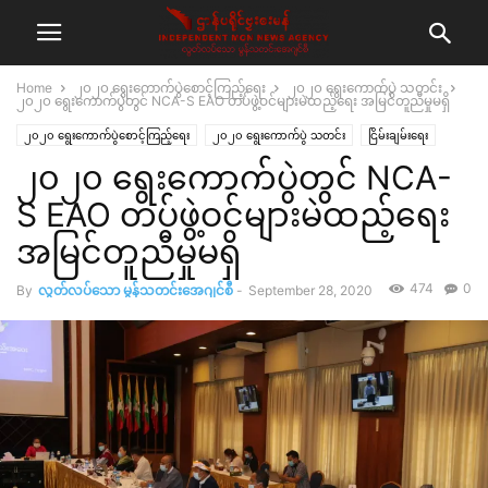
Home
၂၀၂၀ ရွေးကောက်ပွဲစောင့်ကြည့်ရေး
၂၀၂၀ ရွေးကောက်ပွဲ သတင်း
၂၀၂၀ ရွေးကောက်ပွဲတွင် NCA-S EAO တပ်ဖွဲ့ဝင်များမဲထည့်ရေး အမြင်တူညီမှုမရှိ
၂၀၂၀ ရွေးကောက်ပွဲစောင့်ကြည့်ရေး
၂၀၂၀ ရွေးကောက်ပွဲ သတင်း
ငြိမ်းချမ်းရေး
၂၀၂၀ ရွေးကောက်ပွဲတွင် NCA-
သတင်း
S EAO တပ်ဖွဲ့ဝင်များမဲထည့်ရေး
အမြင်တူညီမှုမရှိ
474
0
By
လွတ်လပ်သော မွန်သတင်းအေဂျင်စီ
-
September 28, 2020