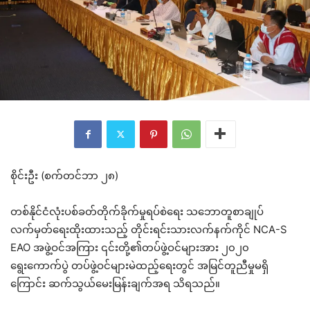
စိုင်းဦး (စက်တင်ဘာ ၂၈)
တစ်နိုင်ငံလုံးပစ်ခတ်တိုက်ခိုက်မှုရပ်စဲရေး သဘောတူစာချုပ်
လက်မှတ်ရေးထိုးထားသည့် တိုင်းရင်းသားလက်နက်ကိုင် NCA-S
EAO အဖွဲ့ဝင်အကြား ၎င်းတို့၏တပ်ဖွဲ့ဝင်များအား ၂၀၂၀
ရွေးကောက်ပွဲ တပ်ဖွဲ့ဝင်များမဲထည့်ရေးတွင် အမြင်တူညီမှုမရှိ
ကြောင်း ဆက်သွယ်မေးမြန်းချက်အရ သိရသည်။