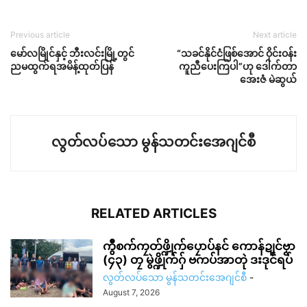
Previous article
Next article
မော်လမြိုင်နှင့် ဘီးလင်းမြို့တွင်
“သခင်နိုင်ငံဖြစ်အောင် ဝိုင်းဝန်း
ညမထွက်ရအမိန့်ထုတ်ပြန်
ကူညီပေးကြပါ”ဟု ဒေါက်တာ
အေးဇံ မဲဆွယ်
လွတ်လပ်သော မွန်သတင်းအေဂျင်စီ
RELATED ARTICLES
ကွဳစက်ကၠတ်ဖ္ဍိုက်ပၠောပ်နင် ကောန်ဍုင်ဗၟာ
(၄၃) တၠ မွဲဖ္ဍိုက်ဂှ် ဗကပ်အာတုဲ ဒးဒုင်ရပ်
လွတ်လပ်သော မွန်သတင်းအေဂျင်စီ
-
August 7, 2026