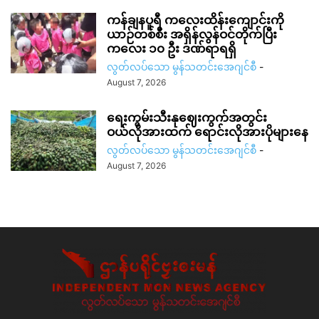
ကန်ချနပူရီ ကလေးထိန်းကျောင်းကို
ယာဉ်တစ်စီး အရှိန်လွန်ဝင်တိုက်ပြီး
ကလေး ၁၀ ဦး ဒဏ်ရာရရှိ
လွတ်လပ်သော မွန်သတင်းအေဂျင်စီ
-
August 7, 2026
ရေးကွမ်းသီးနုဈေးကွက်အတွင်း
ဝယ်လိုအားထက် ရောင်းလိုအားပိုများနေ
လွတ်လပ်သော မွန်သတင်းအေဂျင်စီ
-
August 7, 2026