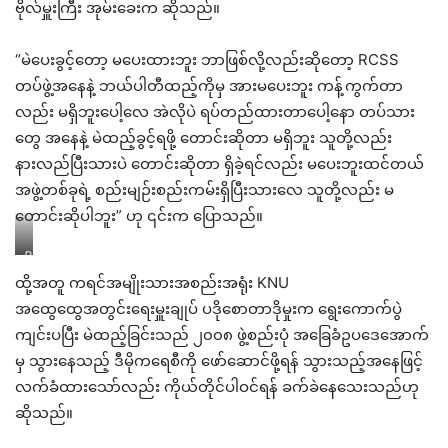
ဗိုလ်မှူးကြီး အုမ်းခေးက ဆိုသည်။
“မဲပေးခွင့်တော့ မပေးထားဘူး ဘာဖြစ်လို့လည်းဆိုတော့ RCSS
တပ်ဖွဲ့အနေနဲ့ ဘယ်ပါတီထည့်ကိုမှ အားမပေးဘူး ကန့်ကွက်တာ
လည်း မရှိဘူးပေါ့လေ အဲလိုပဲ ရပ်တည်ထားတာပေါ့နော တပ်သား
တွေ အနေနဲ့ မဲထည့်ခွင့်ရဖို့ တောင်းဆိုတာ မရှိဘူး သူတို့လည်း
နားလည်ပြီးသားပဲ တောင်းဆိုတာ ရှိခဲ့ရင်လည်း မပေးဘူးထင်တယ်
အဖွဲ့တစ်ခုရဲ့ စည်းမျဉ်းစည်းကမ်းရှိပြီးသားလေ သူတို့လည်း မ
တောင်းဆိုပါဘူး” ဟု ၎င်းက ပြောသည်။
Photo-
NCA-
ထို့အတူ ကရင်အမျိုးသားအစည်းအရုံး KNU
S
EAO
အထွေထွေအတွင်းရေးမှူးချုပ် ပဒိုစောတာဒိုမှုးက ရွေးကောက်ပွဲ
အဖွဲ့
ကျင်းပပြီး မဲထည့်ခြင်းသည် ၂၀၀၈ ဖွဲ့စည်းပုံ အခြေခံဥပဒေအောက်
ဝင်
များ
မှ သွားနေသည့် ဒီမိုကရေစီကို ဖော်ဆောင်ဖို့ရန် သွားသည့်အနေဖြင့်
(nca-
လက်ခံထားသော်လည်း ကိုယ်တိုင်ပါဝင်ရန် ခက်ခဲနေသေးသည်ဟု
s
eao)
ဆိုသည်။