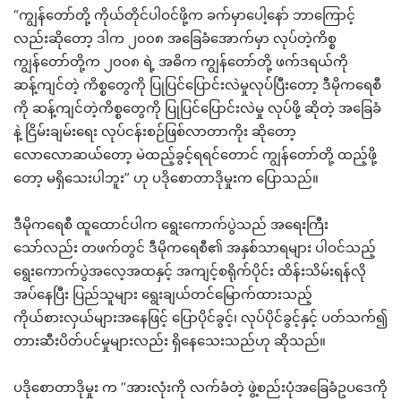
“ကျွန်တော်တို့ ကိုယ်တိုင်ပါဝင်ဖို့က ခက်မှာပေါ့နော် ဘာကြောင့်
လည်းဆိုတော့ ဒါက ၂၀၀၈ အခြေခံအောက်မှာ လုပ်တဲ့ကိစ္စ
ကျွန်တော်တို့က ၂၀၀၈ ရဲ့ အဓိက ကျွန်တော်တို့ ဖက်ဒရယ်ကို
ဆန့်ကျင်တဲ့ ကိစ္စတွေကို ပြုပြင်ပြောင်းလဲမှုလုပ်ပြီးတော့ ဒီမိုကရေစီ
ကို ဆန့်ကျင်တဲ့ကိစ္စတွေကို ပြုပြင်ပြောင်းလဲမှု လုပ်ဖို့ ဆိုတဲ့ အခြေခံ
နဲ့ ငြိမ်းချမ်းရေး လုပ်ငန်းစဉ်ဖြစ်လာတာကိုး ဆိုတော့
လောလောဆယ်တော့ မဲထည့်ခွင့်ရရင်တောင် ကျွန်တော်တို့ ထည့်ဖို့
တော့ မရှိသေးပါဘူး” ဟု ပဒိုစောတာဒိုမှုးက ပြောသည်။
ဒီမိုကရေစီ ထူထောင်ပါက ရွေးကောက်ပွဲသည် အရေးကြီး
သော်လည်း တဖက်တွင် ဒီမိုကရေစီ၏ အနှစ်သာရများ ပါဝင်သည့်
ရွေးကောက်ပွဲအလေ့အထနှင့် အကျင့်စရိုက်ပိုင်း ထိန်းသိမ်းရန်လို
အပ်နေပြီး ပြည်သူများ ရွေးချယ်တင်မြောက်ထားသည့်
ကိုယ်စားလှယ်များအနေဖြင့် ပြောပိုင်ခွင့်၊ လုပ်ပိုင်ခွင့်နှင့် ပတ်သက်၍
တားဆီးပိတ်ပင်မှုများလည်း ရှိနေသေးသည်ဟု ဆိုသည်။
ပဒိုစောတာဒိုမှုး က “အားလုံးကို လက်ခံတဲ့ ဖွဲ့စည်းပုံအခြေခံဥပဒေကို