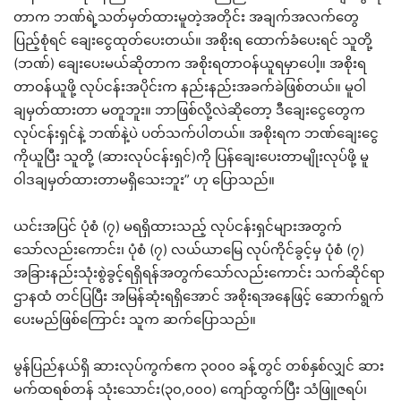
တာက ဘဏ်ရဲ့သတ်မှတ်ထားမူတဲ့အတိုင်း အချက်အလက်တွေ
ပြည့်စုံရင် ချေးငွေထုတ်ပေးတယ်။ အစိုးရ ထောက်ခံပေးရင် သူတို့
(ဘဏ်) ချေးပေးမယ်ဆိုတာက အစိုးရတာဝန်ယူရမှာပေါ့။ အစိုးရ
တာဝန်ယူဖို့ လုပ်ငန်းအပိုင်းက နည်းနည်းအခက်ခဲဖြစ်တယ်။ မူဝါ
ချမှတ်ထားတာ မတူဘူး။ ဘာဖြစ်လို့လဲဆိုတော့ ဒီချေးငွေတွေက
လုပ်ငန်းရှင်နဲ့ ဘဏ်နဲ့ပဲ ပတ်သက်ပါတယ်။ အစိုးရက ဘဏ်ချေးငွေ
ကိုယူပြီး သူတို့ (ဆားလုပ်ငန်းရှင်)ကို ပြန်ချေးပေးတာမျိုးလုပ်ဖို့ မူ
ဝါဒချမှတ်ထားတာမရှိသေးဘူး” ဟု ပြောသည်။
ယင်းအပြင် ပုံစံ (၇) မရရှိထားသည့် လုပ်ငန်းရှင်များအတွက်
သော်လည်းကောင်း၊ ပုံစံ (၇) လယ်ယာမြေ လုပ်ကိုင်ခွင့်မှ ပုံစံ (၇)
အခြားနည်းသုံးစွဲခွင့်ရရှိရန်အတွက်သော်လည်းကောင်း သက်ဆိုင်ရာ
ဌာနထံ တင်ပြပြီး အမြန်ဆုံးရရှိအောင် အစိုးရအနေဖြင့် ဆောက်ရွက်
ပေးမည်ဖြစ်ကြောင်း သူက ဆက်ပြောသည်။
မွန်ပြည်နယ်ရှိ ဆားလုပ်ကွက်ဧက ၃၀၀၀ ခန့်တွင် တစ်နှစ်လျှင် ဆား
မက်ထရစ်တန် သုံးသောင်း(၃၀,၀၀၀) ကျော်ထွက်ပြီး သံဖြူဇရပ်၊