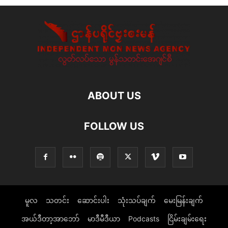
ABOUT US
FOLLOW US
မူလ
သတင်း
ဆောင်းပါး
သုံးသပ်ချက်
မေးမြန်းချက်
အယ်ဒီတာ့အာဘော်
မာဒီမီဒီယာ
Podcasts
ငြိမ်းချမ်းရေး