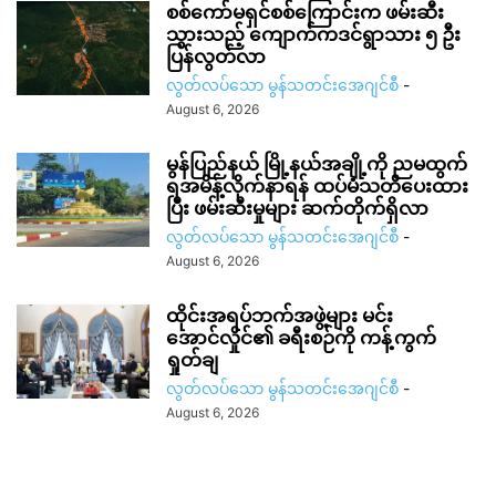
စစ်ကော်မရှင်စစ်ကြောင်းက ဖမ်းဆီး
သွားသည့် ကျောက်ကဒင်ရွာသား ၅ ဦး
ပြန်လွတ်လာ
လွတ်လပ်သော မွန်သတင်းအေဂျင်စီ
-
August 6, 2026
မွန်ပြည်နယ် မြို့နယ်အချို့ကို ညမထွက်
ရအမိန့်လိုက်နာရန် ထပ်မံသတိပေးထား
ပြီး ဖမ်းဆီးမှုများ ဆက်တိုက်ရှိလာ
လွတ်လပ်သော မွန်သတင်းအေဂျင်စီ
-
August 6, 2026
ထိုင်းအရပ်ဘက်အဖွဲ့များ မင်း
အောင်လှိုင်၏ ခရီးစဉ်ကို ကန့်ကွက်
ရှုတ်ချ
လွတ်လပ်သော မွန်သတင်းအေဂျင်စီ
-
August 6, 2026