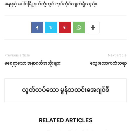
ရေးနှင့် ပေါင်မြို့နယ်တို့တွင် လုပ်ကိုင်လျက်ရှိသည်။
Previous article
Next article
မရေရာသော အနာဂတ်အသိုးများ
သွေးလောကသံသရာ
လွတ်လပ်သော မွန်သတင်းအေဂျင်စီ
RELATED ARTICLES