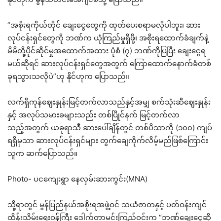
“အစိုးရကိုယ်တိုင် ချေးငွေတွေကို ထုတ်ပေးစရာမလိုပါဘူး၊ ဆား
လုပ်ငန်းရှင်တွေကို ဘဏ်က ယုံကြည်မှုရှိဖို့၊ အစိုးရထောက်ခံချက်နဲ့
မိမိတို့ပိုင်ဆိုင်မှုအထောက်အထား ပုံစံ (၇) ဘဏ်ကိုပြပြီး ချေးငွေရ
မယ်ဆိုရင် ဆားလုပ်ငန်းရှင်တွေအတွက် ကြောထောက်နောက်ခံတစ်
ခုရသွားသလိုပဲ”ဟု နိုင်ဟုက ပြောသည်။
လက်ရှိကုန်ဈေးနှုန်းမြင့်တက်လာသည်နှင့်အမျှ စက်သုံးဆီဈေးနှုန်း
နှင့် အလုပ်သမားခများသည်း တစ်ပြိုင်နက် မြင့်တက်လာ
သည့်အတွက် ယခုရာသီ ဆားပေါ်ချိန်တွင် တစ်ပိသာကို (၁၀၀) ကျပ်
ရရှိမှသာ ဆားလုပ်ငန်းရှင်များ တွက်ချေကိုက်လိမ့်မည်ဖြစ်ကြောင်း
သူက ဆက်ပြောသည်။
Photo- ပငကျေးရွာ နေလှမ်းဆားကွင်း(MNA)
သို့ရာတွင် မွန်ပြည်နယ်အစိုးရအဖွဲ့ဝင် သယံဇာတနှင့် ပတ်ဝန်းကျင်
ထိန်းသိမ်းရေးဝန်ကြီး ဒေါက်တာမင်းကြည်ဝင်းက “ဘဏ်ချေးငွေဆို