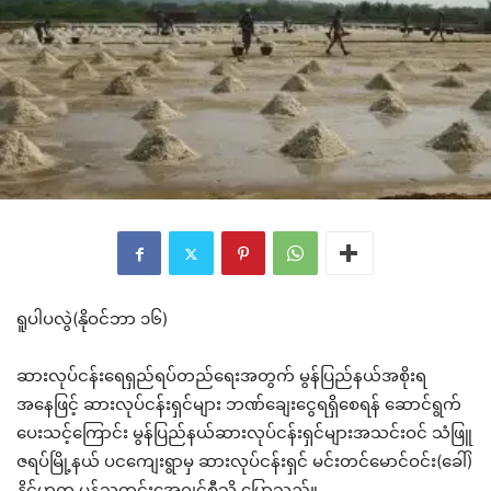
ရူပါပလွဲ(နိုဝင်ဘာ ၁၆)
ဆားလုပ်ငန်းရေရှည်ရပ်တည်ရေးအတွက် မွန်ပြည်နယ်အစိုးရ
အနေဖြင့် ဆားလုပ်ငန်းရှင်များ ဘဏ်ချေးငွေရရှိစေရန် ဆောင်ရွက်
ပေးသင့်ကြောင်း မွန်ပြည်နယ်ဆားလုပ်ငန်းရှင်များအသင်းဝင် သံဖြူ
ဇရပ်မြို့နယ် ပငကျေးရွာမှ ဆားလုပ်ငန်းရှင် မင်းတင်မောင်ဝင်း(ခေါ်)
နိုင်ဟုက မွန်သတင်းအေဂျင်စီသို့ ပြောသည်။