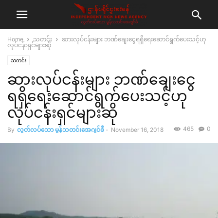
Home
သတင်း
ဆားလုပ်ငန်းများ ဘဏ်ချေးငွေရရှိရေးဆောင်ရွက်ပေးသင့်ဟု
လုပ်ငန်းရှင်များဆို
သတင်း
ဆားလုပ်ငန်းများ ဘဏ်ချေးငွေ
ရရှိရေးဆောင်ရွက်ပေးသင့်ဟု
လုပ်ငန်းရှင်များဆို
465
0
By
လွတ်လပ်သော မွန်သတင်းအေဂျင်စီ
-
November 16, 2018