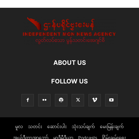
ABOUT US
FOLLOW US
မူလ
သတင်း
ဆောင်းပါး
သုံးသပ်ချက်
မေးမြန်းချက်
အယ်ဒီတာ့အာဘော်
မာဒီမီဒီယာ
Podcasts
ငြိမ်းချမ်းရေး