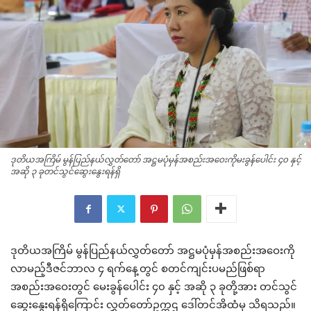
ဒုတိယအကြိမ် မွန်ပြည်နယ်လွှတ်တော် အဋ္ဌမပုံမှန်အစည်းအဝေးကိုမးခွန်ပေါင်း ၄၀ နှင့်
အဆို ၃ ခုတင်သွင်ဆွေးနွေးရန်ရှိ
ဒုတိယအကြိမ် မွန်ပြည်နယ်လွှတ်တော် အဋ္ဌမပုံမှန်အစည်းအဝေးကို
လာမည့်ဒီဇင်ဘာလ ၄ ရက်နေ့တွင် စတင်ကျင်းပမည်ဖြစ်ရာ
အစည်းအဝေးတွင် မေးခွန်ပေါင်း ၄၀ နှင့် အဆို ၃ ခုတို့အား တင်သွင်
ဆွေးနွေးရန်ရှိကြောင်း လွှတ်တော်ဥက္ကဌ ဒေါ်တင်အိထံမှ သိရသည်။