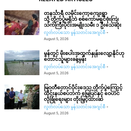
တနင်္သာရီ လမိုင်းကော့ကျေးရွာ
သို့ တိုက်ပွဲမရှိဘဲ စစ်ကော်မရှင်ဗုံးကြဲ၊
သက်ကြီးပိုင်းအမျိုးသမီး ၁ ဦးသေဆုံး
လွတ်လပ်သော မွန်သတင်းအေဂျင်စီ
-
August 5, 2026
မွန်တွင် မိုးစပါးအထွက်နှုန်းလျော့နိုင်ဟု
တောင်သူများခန့်မှန်း
လွတ်လပ်သော မွန်သတင်းအေဂျင်စီ
-
August 5, 2026
မြဝတီတောင်ပိုင်းဒေသ တိုက်ပွဲကြောင့်
ထိုင်းနယ်စပ်ဘက် မြေပြင်နှင့် ဝေဟင်
လုံခြုံရေးများ တိုးမြှင့်ထားဆဲ
လွတ်လပ်သော မွန်သတင်းအေဂျင်စီ
-
August 5, 2026