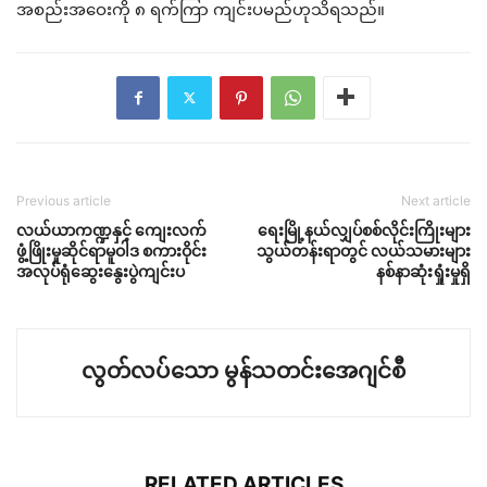
အစည်းအဝေးကို ၈ ရက်ကြာ ကျင်းပမည်ဟုသိရသည်။
Previous article
Next article
လယ်ယာကဏ္ဍနှင့် ကျေးလက်
ရေးမြို့နယ်လျှပ်စစ်လိုင်းကြိုးများ
ဖွံ့ဖြိုးမှုဆိုင်ရာမူဝါဒ စကားဝိုင်း
သွယ်တန်းရာတွင် လယ်သမားများ
အလုပ်ရုံဆွေးနွေးပွဲကျင်းပ
နစ်နာဆုံးရှုံးမှုရှိ
လွတ်လပ်သော မွန်သတင်းအေဂျင်စီ
RELATED ARTICLES