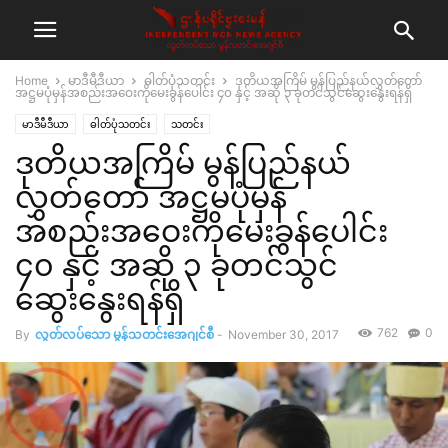
Home
မာဒီမီဒီယာ
ဓါတ်ပုံသတင်း
ဒုတိယအကြိမ် မွန်ပြည်နယ်လွှတ်တော်
အဋ္ဌမပုံမှန်အစည်းအဝေးကိုမေးခွန်ပေါင်း ၄၀ နှင့် အဆို ၃ ခုတင်သွင်ဆွေးနွေးရန်ရှိ
မာဒီမီဒီယာ
ဓါတ်ပုံသတင်း
သတင်း
ဒုတိယအကြိမ် မွန်ပြည်နယ်
လွှတ်တော် အဋ္ဌမပုံမှန်
အစည်းအဝေးကိုမေးခွန်ပေါင်း
၄၀ နှင့် အဆို ၃ ခုတင်သွင်
ဆွေးနွေးရန်ရှိ
762
0
By
လွတ်လပ်သော မွန်သတင်းအေဂျင်စီ
-
November 30, 2017