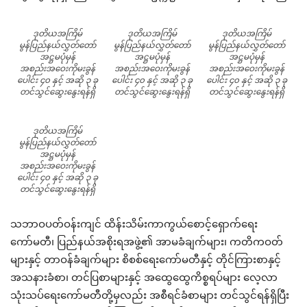
ဒုတိယအကြိမ်
ဒုတိယအကြိမ်
ဒုတိယအကြိမ်
မွန်ပြည်နယ်လွှတ်တော်
မွန်ပြည်နယ်လွှတ်တော်
မွန်ပြည်နယ်လွှတ်တော်
အဋ္ဌမပုံမှန်
အဋ္ဌမပုံမှန်
အဋ္ဌမပုံမှန်
အစည်းအဝေးကိုမးခွန်
အစည်းအဝေးကိုမးခွန်
အစည်းအဝေးကိုမးခွန်
ပေါင်း ၄၀ နှင့် အဆို ၃ ခု
ပေါင်း ၄၀ နှင့် အဆို ၃ ခု
ပေါင်း ၄၀ နှင့် အဆို ၃ ခု
တင်သွင်ဆွေးနွေးရန်ရှိ
တင်သွင်ဆွေးနွေးရန်ရှိ
တင်သွင်ဆွေးနွေးရန်ရှိ
ဒုတိယအကြိမ်
မွန်ပြည်နယ်လွှတ်တော်
အဋ္ဌမပုံမှန်
အစည်းအဝေးကိုမးခွန်
ပေါင်း ၄၀ နှင့် အဆို ၃ ခု
တင်သွင်ဆွေးနွေးရန်ရှိ
သဘာဝပတ်ဝန်းကျင် ထိန်းသိမ်းကာကွယ်စောင့်ရှောက်ရေး
ကော်မတီ၊ ပြည်နယ်အစိုးရအဖွဲ့၏ အာမခံချက်များ၊ ကတိကဝတ်
များနှင့် တာဝန်ခံချက်များ စိစစ်ရေးကော်မတီနှင့် တိုင်ကြားစာနှင့်
အသနားခံစာ၊ တင်ပြစာများနှင့် အထွေထွေကိစ္စရပ်များ လေ့လာ
သုံးသပ်ရေးကော်မတီတို့မှလည်း အစီရင်ခံစာများ တင်သွင်ရန်ရှိပြီး