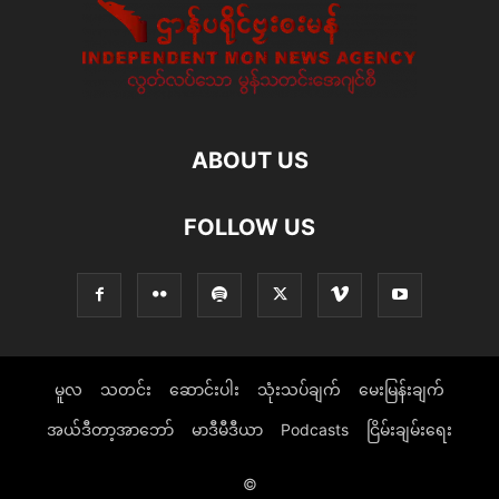
ABOUT US
FOLLOW US
မူလ
သတင်း
ဆောင်းပါး
သုံးသပ်ချက်
မေးမြန်းချက်
အယ်ဒီတာ့အာဘော်
မာဒီမီဒီယာ
Podcasts
ငြိမ်းချမ်းရေး
©