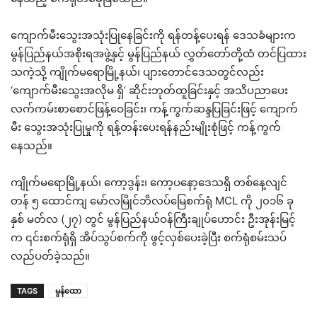
ကျောက်မီးသွေးအသုံးပြုနေခြင်းကို ရန်တန့်ပေးရန် ဒေသခံများက
မွန်ပြည်နယ်အစိုးရအဖွဲ့နှင့် မွန်ပြည်နယ် လွှတ်တော်တို့ထံ တင်ပြထား
သကဲ့သို့ ကျိုက်မရောမြို့နယ်၊ ပျားတောင်ဒေသတွင်လည်း
‘ကျောက်မီးသွေးအလိုမ ရှိ’ ဆိုင်းဘုတ်ထူခြင်းနှင့် အသိပညာပေး
လက်ကမ်းစာစောင်ဖြန့်ဝေခြင်း၊ ကန့်ကွက်ဆန္ဒပြခြင်းဖြင့် ကျောက်
မီး သွေးအသုံးပြုမှုကို ရန့်တန်းပေးရန်နည်းမျိုးစုံဖြင့် ကန့်ကွက်
နေသည်။
ကျိုက်မရောမြို့နယ်၊ ကော့ဒွန်း၊ ကော့ပနော့ဒေသရှိ တစ်နေ့လျင်
တန် ၅ ထောင်ကျ မော်လမြိုင်ဘိလပ်မြေစက်ရုံ MCL ကို ၂၀၁၆ ခု
နှစ် မတ်လ (၂၇) တွင် မွန်ပြည်နယ်ဝန်ကြီးချုပ်ဟောင်း ဦးအုန်းမြင့်
က ၎င်းစက်ရုံရှိ အိပ်သွပ်စက်ကို ဖွင့်လှစ်ပေးခဲ့ပြီး စက်ရုံစမ်းသပ်
လည်ပတ်ခဲ့သည်။
TAGS
မွန်ထော