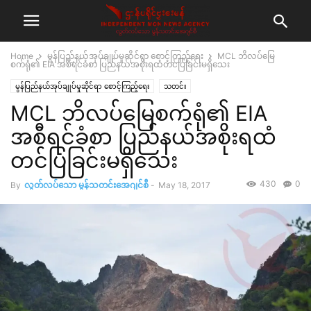
Home
မွန်ပြည်နယ်အုပ်ချုပ်မှုဆိုင်ရာ စောင့်ကြည့်ရေး
MCL ဘိလပ်မြေ
စက်ရုံ၏ EIA အစီရင်ခံစာ ပြည်နယ်အစိုးရထံတင်ပြခြင်းမရှိသေး
မွန်ပြည်နယ်အုပ်ချုပ်မှုဆိုင်ရာ စောင့်ကြည့်ရေး
သတင်း
MCL ဘိလပ်မြေစက်ရုံ၏ EIA
အစီရင်ခံစာ ပြည်နယ်အစိုးရထံ
တင်ပြခြင်းမရှိသေး
430
0
By
လွတ်လပ်သော မွန်သတင်းအေဂျင်စီ
-
May 18, 2017