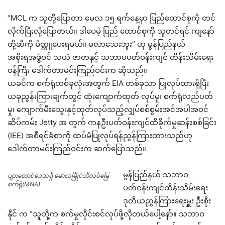
“MCL က သူတို့ပြောတာ မေလ ၁၅ ရက်နေ့မှာ ပြည်ထောင်စုကို တင်
လိုက်ပြီးလို့ပြောတယ်။ ဒါပေမဲ့ ပြည် ထောင်စုကို သူတင်ရင် ကျနော်
တို့ဆီကို မိတ္တူပေးရမယ်။ မလာသေးဘူး” ဟု မွန်ပြည်နယ်
အစိုးရအဖွဲ့ဝင် သယံ ဇာတနှင့် သဘာပပတ်ဝန်းကျင် ထိန်းသိမ်းရေး
ဝန်ကြီး ဒေါက်တာမင်းကြည်ဝင်းက ဆိုသည်။
ယခင်က စက်ရုံတစ်ခုလုံးအတွက် EIA တစ်ခုသာ ပြုလုပ်ထားရှိပြီး
ယခုညွန်းကြားချက်တွင် ထုံးကျောက်ထုတ် လုပ်မှု၊ စက်ရုံလည်ပတ်
မှု၊ ကျောက်မီးသွေးနှင့်ထုတ်လုပ်သည့်လျှပ်စစ်စွမ်းအင်အပါအဝင်
ဆိပ်ကမ်း Jetty အ တွက် ကနဦးပတ်ဝန်းကျင်ထိခိုက်မှုဆန်းစစ်ခြင်း
(IEE) အစီရင်ခံစာကို ထပ်မံပြုလုပ်ရန်ညွန်ကြားထားသည်ဟု
ဒေါက်တာမင်းကြည်ဝင်းက ဆက်ပြောသည်။
မွန်ပြည်နယ် သဘာဝ
ပျားတောင်ဒေသရှိ မော်လမြိုင်ဘိလပ်မြေ
စက်ရုံ(MNA)
ပတ်ဝန်းကျင်ထိန်းသိမ်းရေး
ဒုတိယညွှန်ကြားရေးမှူး ဦးစိုး
နိုင် က “သူတို့က စက်မှုလိုင်းစင်လုပ်ဖို့လိုတယ်ပေါ့နော်။ သဘာဝ