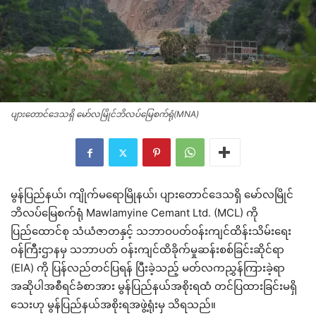
ပျားတောင်ဒေသရှိ မော်လမြိုင်ဘိလပ်မြေစက်ရုံ(MNA)
မွန်ပြည်နယ်၊ ကျိုက်မရောမြိုနယ်၊ ပျားတောင်ဒေသရှိ မော်လမြိုင်
ဘိလပ်မြေစက်ရုံ Mawlamyine Cemant Ltd. (MCL) ကို
ပြည်ထောင်စု သံယံဇာတနှင့် သဘာဝပတ်ဝန်းကျင်ထိန်းသိမ်းရေး
ဝန်ကြီးဌာနမှ သဘာပတ် ဝန်းကျင်ထိခိုက်မှုဆန်းစစ်ခြင်းဆိုင်ရာ
(EIA) ကို ပြန်လည်တင်ပြရန် ပြီးခဲ့သည့် မတ်လကညွှန်ကြားခဲ့ရာ
အဆိုပါအစီရင်ခံစာအား မွန်ပြည်နယ်အစိုးရထံ တင်ပြထားခြင်းမရှိ
သေးဟု မွန်ပြည်နယ်အစိုးရအဖွဲ့ရုံးမှ သိရသည်။