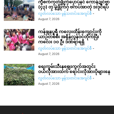
ကွဳစက်ကၠတ်ဖ္ဍိုက်ပၠောပ်နင် ကောန်ဍုင်ဗၟာ
(၄၃) တၠ မွဲဖ္ဍိုက်ဂှ် ဗကပ်အာတုဲ ဒးဒုင်ရပ်
လွတ်လပ်သော မွန်သတင်းအေဂျင်စီ
-
August 7, 2026
ကန်ချနပူရီ ကလေးထိန်းကျောင်းကို
ယာဉ်တစ်စီး အရှိန်လွန်ဝင်တိုက်ပြီး
ကလေး ၁၀ ဦး ဒဏ်ရာရရှိ
လွတ်လပ်သော မွန်သတင်းအေဂျင်စီ
-
August 7, 2026
ရေးကွမ်းသီးနုဈေးကွက်အတွင်း
ဝယ်လိုအားထက် ရောင်းလိုအားပိုများနေ
လွတ်လပ်သော မွန်သတင်းအေဂျင်စီ
-
August 7, 2026