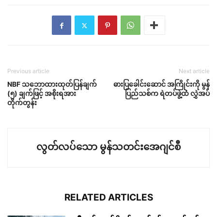
Previous article
Next article
NBF သဘောထားထုတ်ပြန်ချက်
ဓားပြခေါင်းဆောင် အကြိုင်းကို မွန်
(၅) ချက်ဖြင့် အစိုးရအား
ပြည်သစ်က ရဲတပ်ဖွဲ့ထံ လွှဲအပ်
တိုက်တွန်း
လွတ်လပ်သော မွန်သတင်းအေဂျင်စီ
RELATED ARTICLES