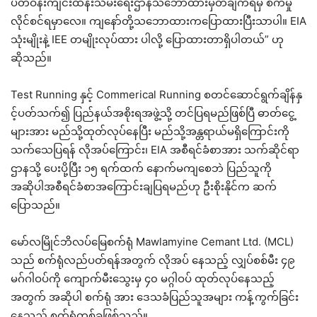
ပတ်ဝန်းကျင်းထိန်းသိမ်းရေးဌာနသဘောထားမှတ်ချက်ရမှ စက်မှု
လိုင်စင်ရမှာလေ။ ကျနော်တို့သဘောထားကပြောထားပြီးသာပါ။ EIA
သုံးမျိုးနဲ့ IEE တမျိုးလုပ်ထား ပါလို့ ပြောထားတာရှိပါတယ်” ဟု
ဆိုသည်။
Test Running နှင့် Commerical Running စတင်ဆောင်ရွက်ချိန်နှ
င့်ပတ်သက်၍ ပြည်နယ်အစိုးရအဖွဲ့သို့ တင်ပြရမည်ဖြစ်ပြီ ဓာတ်ငွေ့
များအား မည်သို့ထုတ်လုပ်နေပြီး မည်သို့အန္တရာယ်မရှိကြောင်းကို
သက်သေပြရန် လိုအပ်ကြောင်း၊ EIA အစီရင်ခံစာအား သက်ဆိုင်ရာ
ဌာနသို့ ပေးပို့ပြီး ၁၅ ရက်ထက် နောက်မကျစေဘဲ ပြည်သူကို
အဆိုပါအစီရင်ခံစာအကြောင်းချပြရမည်ဟု ဦးစိုးနိုင်က ဆက်
ပြောသည်။
မော်လမြိုင်ဘိလပ်မြေစက်ရုံ Mawlamyine Cemant Ltd. (MCL)
သည် စက်ရုံလည်ပတ်ရန်အတွက် လိုအပ် နေသည့် လျှပ်စစ်မီး ၄၉
မဂ်ဂါဝပ်ကို ကျောက်မီးသွေးမှ ၄၀ မဂ္ဂါဝပ် ထုတ်လုပ်နေသည့်
အတွက် အဆိုပါ စက်ရုံ အား ဒေသခံပြည်သူအများ ကန့်ကွက်ခြင်း
နေသည့် စက်ရုံတစ်ခုဖြစ်သည်။