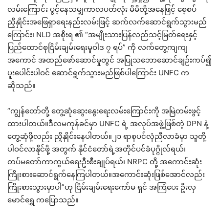
လမ်းကြောင်း ပွင့်နေသမျှကာလပတ်လုံး မိမိတို့အနေဖြင့် စေ့စပ်
ညှိနှိုင်းအဖြေရှာရေးနည်းလမ်းဖြင့် ဆက်လက်ဆောင်ရွက်သွားမည်
ကြောင်း၊ NLD အစိုးရ ၏ “အမျိုးသားပြန်လည်သင့်မြတ်ရေးနှင့်
ပြည်ထောင်စုငြိမ်းချမ်းရေးမူဝါဒ ၇ ရပ်” ကို လက်တွေ့ကျကျ
အကောင် အထည်ဖော်ဆောင်မှုတွင် အပြုသဘောဆောင်ချဉ်းကပ်၍
ပူးပေါင်းပါဝင် ဆောင်ရွက်သွားမည်ဖြစ်ပါကြောင်း UNFC က
ဆိုသည်။
“ကျွန်တော်တို့ တွေ့ဆုံဆွေးနွေးရေးလမ်းကြောင်းကို အမြဲတမ်းဖွင့်
ထားပါတယ်။ဒီလမကုန်ခင်မှာ UNFC ရဲ့ အလုပ်အဖွဲ့ဖြစ်တဲ့ DPN နဲ့
တွေ့ဆုံဖို့လည်း ညှိနှိုင်းနေပါတယ်။၂၁ ရာစုပင်လုံညီလာခံမှာ သူတို့
ပါဝင်လာနိုင်ဖို့ အတွက် နိုင်ငံတော်ရဲ့အတိုင်ပင်ခံပုဂ္ဂိုလ်ရယ်၊
တပ်မတော်ကာကွယ်ရေးဦးစီးချုပ်ရယ်၊ NRPC တို့ အကောင်းဆုံး
ကြိုးစားဆောင်ရွက်နေကြပါတယ်။အကောင်းဆုံးဖြစ်အောင်လည်း
ကြိုးစားသွားမှာပါ”ဟု ငြိမ်းချမ်းရေးကော်မ ရှင် အကြံပေး ဦးလှ
မောင်ရွှေ ကပြောသည်။