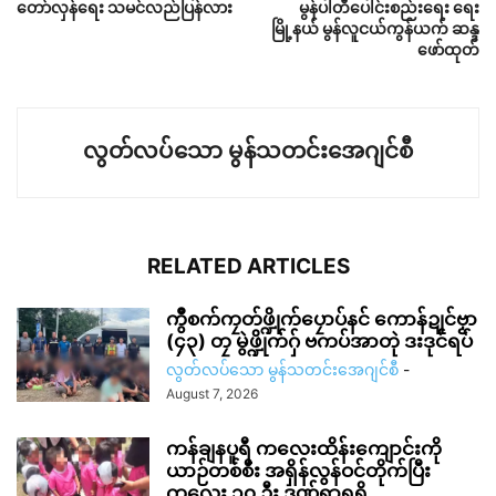
တော်လှန်ရေး သမင်လည်ပြန်လား
မွန်ပါတီပေါင်းစည်းရေး ရေး
မြို့နယ် မွန်လူငယ်ကွန်ယက် ဆန္ဒ
ဖော်ထုတ်
လွတ်လပ်သော မွန်သတင်းအေဂျင်စီ
RELATED ARTICLES
ကွဳစက်ကၠတ်ဖ္ဍိုက်ပၠောပ်နင် ကောန်ဍုင်ဗၟာ
(၄၃) တၠ မွဲဖ္ဍိုက်ဂှ် ဗကပ်အာတုဲ ဒးဒုင်ရပ်
လွတ်လပ်သော မွန်သတင်းအေဂျင်စီ
-
August 7, 2026
ကန်ချနပူရီ ကလေးထိန်းကျောင်းကို
ယာဉ်တစ်စီး အရှိန်လွန်ဝင်တိုက်ပြီး
ကလေး ၁၀ ဦး ဒဏ်ရာရရှိ