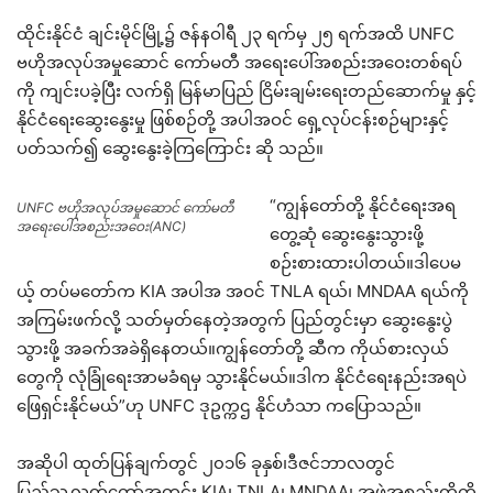
ထိုင်းနိုင်ငံ ချင်းမိုင်မြို့၌ ဇန်နဝါရီ ၂၃ ရက်မှ ၂၅ ရက်အထိ UNFC
ဗဟိုအလုပ်အမှုဆောင် ကော်မတီ အရေးပေါ်အစည်းအဝေးတစ်ရပ်
ကို ကျင်းပခဲ့ပြီး လက်ရှိ မြန်မာပြည် ငြိမ်းချမ်းရေးတည်ဆောက်မှု နှင့်
နိုင်ငံရေးဆွေးနွေးမှု ဖြစ်စဉ်တို့ အပါအဝင် ရှေ့လုပ်ငန်းစဉ်များနှင့်
ပတ်သက်၍ ဆွေးနွေးခဲ့ကြကြောင်း ဆို သည်။
“ကျွန်တော်တို့ နိုင်ငံရေးအရ
UNFC ဗဟိုအလုပ်အမှုဆောင် ကော်မတီ
အရေးပေါ်အစည်းအဝေး(ANC)
တွေ့ဆုံ ဆွေးနွေးသွားဖို့
စဉ်းစားထားပါတယ်။ဒါပေမ
ယ့် တပ်မတော်က KIA အပါအ အဝင် TNLA ရယ်၊ MNDAA ရယ်ကို
အကြမ်းဖက်လို့ သတ်မှတ်နေတဲ့အတွက် ပြည်တွင်းမှာ ဆွေးနွေးပွဲ
သွားဖို့ အခက်အခဲရှိနေတယ်။ကျွန်တော်တို့ ဆီက ကိုယ်စားလှယ်
တွေကို လုံခြုံရေးအာမခံရမှ သွားနိုင်မယ်။ဒါက နိုင်ငံရေးနည်းအရပဲ
ဖြေရှင်းနိုင်မယ်”ဟု UNFC ဒုဥက္ကဌ နိုင်ဟံသာ ကပြောသည်။
အဆိုပါ ထုတ်ပြန်ချက်တွင် ၂၀၁၆ ခုနှစ်၊ဒီဇင်ဘာလတွင်
ပြည်သူ့လွှတ်တော်အတွင်း KIA၊ TNLA၊ MNDAA၊ အဖွဲ့အစည်းတို့ကို