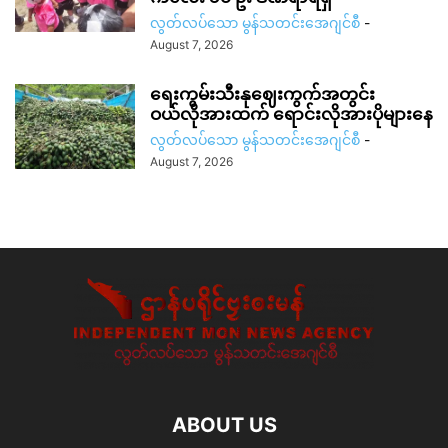
လွတ်လပ်သော မွန်သတင်းအေဂျင်စီ
-
August 7, 2026
ရေးကွမ်းသီးနုဈေးကွက်အတွင်း
ဝယ်လိုအားထက် ရောင်းလိုအားပိုများနေ
လွတ်လပ်သော မွန်သတင်းအေဂျင်စီ
-
August 7, 2026
ABOUT US