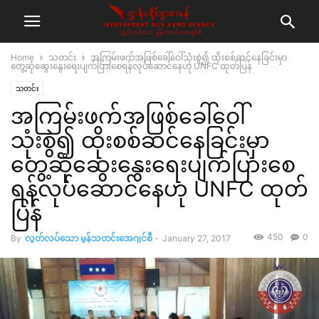
Home
သတင်း
အကြမ်းဖက်အဖြစ်ခေါ်ဝေါ်သုံးစွဲ၍ ထိုးစစ်ဆင်နေခြင်းမှာ
တွေ့ဆုံဆွေးနွေးရေးပျက်ပြားစေရန်လုပ်ဆောင်နေဟု UNFC ထုတ်ပြန်
သတင်း
အကြမ်းဖက်အဖြစ်ခေါ်ဝေါ်
သုံးစွဲ၍ ထိုးစစ်ဆင်နေခြင်းမှာ
တွေ့ဆုံဆွေးနွေးရေးပျက်ပြားစေ
ရန်လုပ်ဆောင်နေဟု UNFC ထုတ်
ပြန်
450
0
By
လွတ်လပ်သော မွန်သတင်းအေဂျင်စီ
-
January 27, 2017