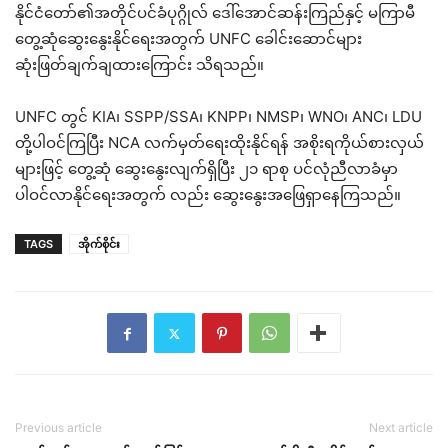
နိုင်ငံတော်၏အတိုင်ပင်ခံပုဂ္ဂိုလ် ဒေါ်အောင်ဆန်းကြည်နှင့် မကြာမီ
တွေ့ဆုံဆွေးနွေးနိုင်ရေးအတွက် UNFC ခေါင်းဆောင်များ
ဆုံးဖြတ်ချက်ချထားကြောင်း သိရသည်။
UNFC တွင် KIA၊ SSPP/SSA၊ KNPP၊ NMSP၊ WNO၊ ANC၊ LDU
တို့ပါဝင်ကြပြီး NCA လက်မှတ်ရေးထိုးနိုင်ရန် အစိုးရကိုယ်စားလှယ်
များဖြင့် တွေ့ဆုံ ဆွေးနွေးလျက်ရှိပြီး ၂၁ ရာစု ပင်လုံညီလာခံမှာ
ပါဝင်လာနိုင်ရေးအတွက် လည်း ဆွေးနွေးအဖြေရှာနေကြသည်။
TAGS
အိုက်စိုင်း
Previous article
Next article