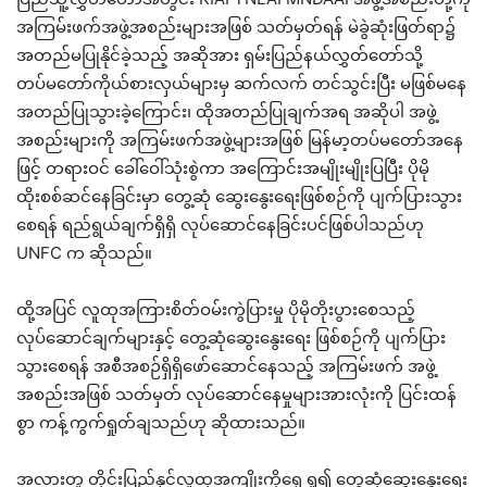
အကြမ်းဖက်အဖွဲ့အစည်းများအဖြစ် သတ်မှတ်ရန် မဲခွဲဆုံးဖြတ်ရာ၌
အတည်မပြုနိုင်ခဲ့သည့် အဆိုအား ရှမ်းပြည်နယ်လွှတ်တော်သို့
တပ်မတော်ကိုယ်စားလှယ်များမှ ဆက်လက် တင်သွင်းပြီး မဖြစ်မနေ
အတည်ပြုသွားခဲ့ကြောင်း၊ ထိုအတည်ပြုချက်အရ အဆိုပါ အဖွဲ့
အစည်းများကို အကြမ်းဖက်အဖွဲ့များအဖြစ် မြန်မာ့တပ်မတော်အနေ
ဖြင့် တရားဝင် ခေါ်ဝေါ်သုံးစွဲကာ အကြောင်းအမျိုးမျိုးပြပြီး ပိုမို
ထိုးစစ်ဆင်နေခြင်းမှာ တွေ့ဆုံ ဆွေးနွေးရေးဖြစ်စဉ်ကို ပျက်ပြားသွား
စေရန် ရည်ရွယ်ချက်ရှိရှိ လုပ်ဆောင်နေခြင်းပင်ဖြစ်ပါသည်ဟု
UNFC က ဆိုသည်။
ထို့အပြင် လူထုအကြားစိတ်ဝမ်းကွဲပြားမှု ပိုမိုတိုးပွားစေသည့်
လုပ်ဆောင်ချက်များနှင့် တွေ့ဆုံဆွေးနွေးရေး ဖြစ်စဉ်ကို ပျက်ပြား
သွားစေရန် အစီအစဉ်ရှိရှိဖော်ဆောင်နေသည့် အကြမ်းဖက် အဖွဲ့
အစည်းအဖြစ် သတ်မှတ် လုပ်ဆောင်နေမှုများအားလုံးကို ပြင်းထန်
စွာ ကန့်ကွက်ရှုတ်ချသည်ဟု ဆိုထားသည်။
အလားတူ တိုင်းပြည်နှင့်လူထုအကျိုးကိုရှေ့ရှု၍ တွေ့ဆုံဆွေးနွေးရေး