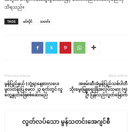
သိရသည်။
TAGS
မင်းပိုင်
သတင်း
Previous article
Next article
မွန်ပြည်နယ် (ဘွဲ့ရ)နေ့စားလပေး
အဖမ်းဆီးခံမွန်ပြည်သစ်ပါတီ
မူလတန်းပြ မေလ ၂၃ ရက်တွင် လူ
သိုးမွေးမြူရေးခြံအလုပ်သမား (၅)
တွေ့နှုတ်ဖြေစစ်ဆေးမည်
ဦး ပြန်လည်လွတ်မြောက်
လွတ်လပ်သော မွန်သတင်းအေဂျင်စီ