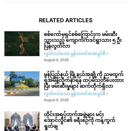
RELATED ARTICLES
စစ်ကော်မရှင်စစ်ကြောင်းက ဖမ်းဆီး
သွားသည့် ကျောက်ကဒင်ရွာသား ၅ ဦး
ပြန်လွတ်လာ
လွတ်လပ်သော မွန်သတင်းအေဂျင်စီ
-
August 6, 2026
မွန်ပြည်နယ် မြို့နယ်အချို့ကို ညမထွက်
ရအမိန့်လိုက်နာရန် ထပ်မံသတိပေးထား
ပြီး ဖမ်းဆီးမှုများ ဆက်တိုက်ရှိလာ
လွတ်လပ်သော မွန်သတင်းအေဂျင်စီ
-
August 6, 2026
ထိုင်းအရပ်ဘက်အဖွဲ့များ မင်း
အောင်လှိုင်၏ ခရီးစဉ်ကို ကန့်ကွက်
ရှုတ်ချ