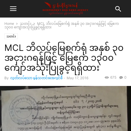
Home
သတင်း
MCL ဘိလပ်မြေစက်ရုံ အနှစ် ၃၀ အငှားဂရန်ဖြင့် မြေဧက
၁၃၀၀ ကျော်အသုံးပြုခွင့်ရရှိထား
သတင်း
MCL ဘိလပ်မြေစက်ရုံ အနှစ် ၃၀
အငှားဂရန်ဖြင့် မြေဧက ၁၃၀၀
ကျော်အသုံးပြုခွင့်ရရှိထား
675
0
By
လွတ်လပ်သော မွန်သတင်းအေဂျင်စီ
-
May 17, 2016