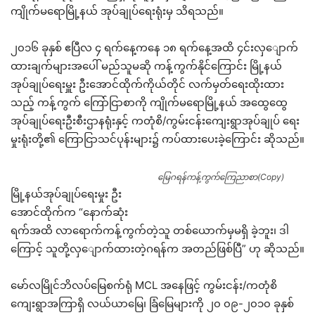
ကျိုက်မရောမြို့နယ် အုပ်ချုပ်ရေးရုံးမှ သိရသည်။
၂၀၁၆ ခုနှစ် ဧပြီလ ၄ ရက်နေ့ကနေ ၁၈ ရက်နေ့အထိ ၄င်းလှျောက်
ထားချက်များအပေါ် မည်သူမဆို ကန့်ကွက်နိုင်ကြောင်း မြို့နယ်
အုပ်ချုပ်ရေးမှူး ဦးအောင်ထိုက်ကိုယ်တိုင် လက်မှတ်ရေးထိုးထား
သည့် ကန့်ကွက် ကြော်ငြာစာကို ကျိုက်မရောမြို့နယ် အထွေထွေ
အုပ်ချုပ်ရေးဦးစီးဌာနရုံးနှင့် ကတုံစိ/ကွမ်းငန်းကျေးရွာအုပ်ချုပ် ရေး
မှုးရုံးတို့၏ ကြောငြာသင်ပုန်းများ၌ ကပ်ထားပေးခဲ့ကြောင်း ဆိုသည်။
မြေဂရန်ကန့်ကွက်ကြေညာစာ(Copy)
မြို့နယ်အုပ်ချုပ်ရေးမှုး ဦး
အောင်ထိုက်က “နောက်ဆုံး
ရက်အထိ လာရောက်ကန့်ကွက်တဲ့သူ တစ်ယောက်မှမရှိ ခဲ့ဘူး၊ ဒါ
ကြောင့် သူတို့လှျောက်ထားတဲ့ဂရန်က အတည်ဖြစ်ပြီ” ဟု ဆိုသည်။
မော်လမြိုင်ဘိလပ်မြေစက်ရုံ MCL အနေဖြင့် ကွမ်းငန်း/ကတုံစိ
ကျေးရွာအကြာရှိ လယ်ယာမြေ၊ ခြံမြေများကို ၂၀ ၀၉-၂၀၁၀ ခုနှစ်