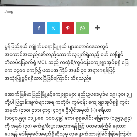
Jpeg
မွန်ပြည်နယ် ကျိုက်မရောမြို့နယ် ပျားတောင်ဒေသတွင်
အကောင်အထည်ဖော်တည်ဆောက်လှျက်ရှိသည့် မော် လမြိုင်
ဘိလပ်မြေစက်ရုံ MCL သည် ကတုံစိ/ကွမ်ငန်းကျေးရွာအုပ်စုရှိ မြေ
ဧက ၁၃၀၀ ကျော်၌ ပထမအကြိမ် အနှစ် ၃၀ အငှားဂရန်ဖြင့်
အသုံးပြုခွင့်ရရှိထားပြီဖြစ်ကြောင်း သိရသည်။
အောက်မြန်မာပြည်မြို့နှင့်ကျေးရွာများ နည်းဥပဒေပုဒ်မ ၁၉၊ ၃၀၊ ၃၂
တို့ပါ ပြဌာန်းချက်များအရ ကတုံစိ/ ကွမ်ငန်း ကျေးရွာအုပ်စုရှိ ကွင်း
အမှတ် (၄၁၀၊ ၄၁၁၊ ၄၁၄၊ ၄၁၅)၊ ဦးပိုင်အမှတ် (-)၊ ဧရိယာ
(၁၀၄၀.၅၇၊ ၁၁၂.၈၈၊ ၁၀၀.၄၉) ဧက၊ စုစုပေါင်း မြေဧက (၁၃၅၃.၉၄)
ကို အနှစ် (၃၀) စက်မှု/စီးပွားအငှားဂရန်ဖြင့် ပထမအကြိမ် ချထား
ပေးရန် ဒေါ်စုစုခင်အမည်ရှိဆိုသူမှ လှျောက်ထားခဲ့ခြင်းဖြစ်ကြောင်း