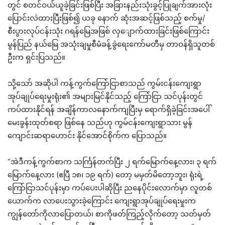
တွင် စတင်ဝယ်ယူခဲ့ခြင်းဖြစ်ပြီး အခြားနည်းသုံးခွင့်ပြုချက်အားလုံး
ပြောင်းလဲထားပြီးဖြစ်၍ ယခု နောက် ဆုံးအဆင့်ဖြစ်သည့် စက်မှု/
စီးပွားလုပ်ငန်းသုံး ဂရန်မြေအဖြစ် လှျောက်ထားခြင်းဖြစ်ကြောင်း
မွန်ပြည် နယ်မြေ အသုံးချမှုစီမံခန့်ခွဲရေးကော်မတီမှ တာဝန်ရှိသူတစ်
ဦးက ရှင်းပြသည်။
သို့သော် အဆိုပါ ကန့်ကွက်ကြော်ငြာစာသည် ကွမ်းငန်းကျေးရွာ
အုပ်ချုပ်ရေးမှုးရုံး၏ အများမြင်နိုင်သည့် ကြော်ငြာ သင်ပုန်းတွင်
ကပ်ထားနိုင်ရန် အချိန်ကာလနောက်ကျပြီးမှ ရောက်ရှိခဲ့ခြင်းအပေါ်
မေးခွန်းထုတ်စရာ ဖြစ်နေ သည်ဟု ကွမ်ငန်းကျေးရွာသား မွန်
ကျောင်းဆရာဟောင်း နိုင်အောင်စိုက်က ပြောသည်။
“အဲဒီကန့်ကွက်စာက သင်္ကြန်တက်ပြီး ၂ ရက်မြောက်နေ့လား၊ ၃ ရက်
မြောက်နေ့လား (ဧပြီ ၁၈၊ ၁၉ ရက်) တော့ မမှတ်မိတော့ဘူး၊ ရုံးရဲ့
ကြော်ငြာသင်ပုန်းမှာ ကပ်ပေးပါဆိုပြီး ညနေပိုင်းလောက်မှာ လူတစ်
ယောက်က လာပေးသွားခဲ့ကြောင်း ကျေးရွာအုပ်ချုပ်ရေးမှုးက
ကျွန်တော်ကိုလာပြောတယ်၊ စာကိုဖတ်ကြည့်လိုက်တော့ သတ်မှတ်