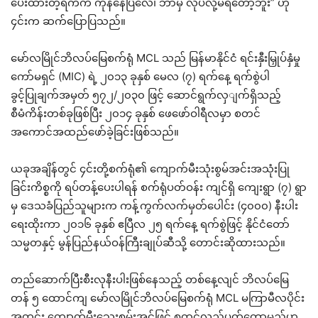
ပေးထားတဲ့ရက်က ကုန်နေပြီလေ၊ ဘာမှ လုပ်လို့မရတော့ဘူး” ဟု
၄င်းက ဆက်ပြောပြသည်။
မော်လမြိုင်ဘိလပ်မြေစက်ရုံ MCL သည် မြန်မာနိုင်ငံ ရင်းနှီးမြှုပ်နှံမှု
ကော်မရှင် (MIC) ရဲ့ ၂၀၁၃ ခုနှစ် မေလ (၇) ရက်နေ့ ရက်စွဲပါ
ခွင့်ပြုချက်အမှတ် ၅၇၂/၂၀၃၀ ဖြင့် ဆောင်ရွက်လှျက်ရှိသည့်
စီမံကိန်းတစ်ခုဖြစ်ပြီး ၂၀၁၄ ခုနှစ် ဖေဖော်ဝါရီလမှာ စတင်
အကောင်အထည်ဖော်ခဲ့ခြင်းဖြစ်သည်။
ယခုအချိန်တွင် ၄င်းတို့စက်ရုံ၏ ကျောက်မီးသုံးစွမ်အင်းအသုံးပြု
ခြင်းကိစ္စကို ရပ်တန့်ပေးပါရန် စက်ရုံပတ်ဝန်း ကျင်ရှိ ကျေးရွာ (၇) ရွာ
မှ ဒေသခံပြည်သူများက ကန့်ကွက်လက်မှတ်ပေါင်း (၄၀၀၀) နီးပါး
ရေးထိုးကာ ၂၀၁၆ ခုနှစ် ဧပြီလ ၂၅ ရက်နေ့ ရက်စွဲဖြင့် နိုင်ငံတော်
သမ္မတနှင့် မွန်ပြည်နယ်ဝန်ကြီးချုပ်ဆီသို့ တောင်းဆိုထားသည်။
တည်ဆောက်ပြီးစီးလုနီးပါးဖြစ်နေသည့် တစ်နေ့လျင် ဘိလပ်မြေ
တန် ၅ ထောင်ကျ မော်လမြိုင်ဘိလပ်မြေစက်ရုံ MCL မကြာမီလပိုင်း
အတွင်း ကျောက်မီးသွေးစွမ်းအင်ဖြင့် စတင်လည်ပတ်တော့မည်ဟု