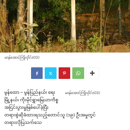
မာန်အောင်ကြိုးဝိုင်း(GS)
မွန်ထော – မွန်ပြည်နယ်၊ ရေး
မာန်အောင်ကြိုးဝိုင်း(GS)
မြို့နယ်၊ ကိုးမိုင်ရွာမြေယာကိစ္စ
အငြင်းပွားမှုဖြစ်ပေါ်ခဲ့ပြီး
တရားစွဲဆိုခံထားရသည့်တောင်သူ (၁၉) ဦးအမှုတွင်
တရားလိုပြသက်သေ