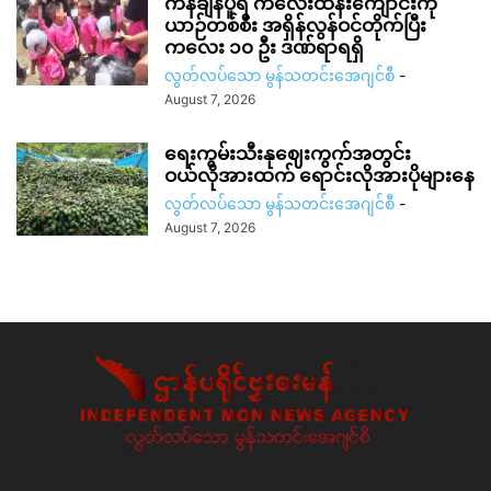
ကန်ချနပူရီ ကလေးထိန်းကျောင်းကို
ယာဉ်တစ်စီး အရှိန်လွန်ဝင်တိုက်ပြီး
ကလေး ၁၀ ဦး ဒဏ်ရာရရှိ
လွတ်လပ်သော မွန်သတင်းအေဂျင်စီ
-
August 7, 2026
ရေးကွမ်းသီးနုဈေးကွက်အတွင်း
ဝယ်လိုအားထက် ရောင်းလိုအားပိုများနေ
လွတ်လပ်သော မွန်သတင်းအေဂျင်စီ
-
August 7, 2026