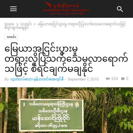
Home
သတင်း
မြေယာအငြင်းပွားမှု တရားလိုပြသက်သေမလာရောက်သဖြင့်
စီရင်ချက်မချနိုင်
သတင်း
မြေယာအငြင်းပွားမှု
တရားလိုပြသက်သေမလာရောက်
သဖြင့် စီရင်ချက်မချနိုင်
534
0
By
လွတ်လပ်သော မွန်သတင်းအေဂျင်စီ
-
September 7, 2015