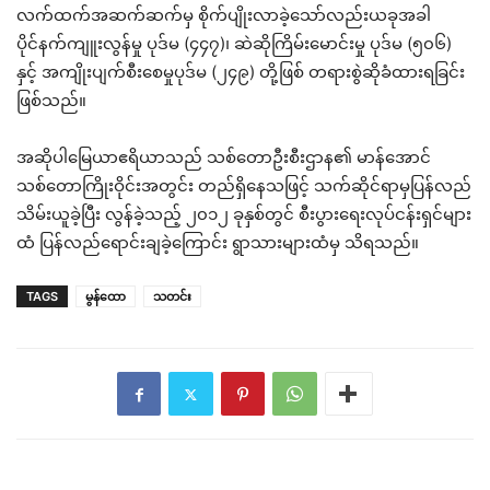
လက်ထက်အဆက်ဆက်မှ စိုက်ပျိုးလာခဲ့သော်လည်းယခုအခါ
ပိုင်နက်ကျူးလွန်မှု ပုဒ်မ (၄၄၇)၊ ဆဲဆိုကြိမ်းမောင်းမှု ပုဒ်မ (၅၀၆)
နှင့် အကျိုးပျက်စီးစေမှုပုဒ်မ (၂၄၉) တို့ဖြစ် တရားစွဲဆိုခံထားရခြင်း
ဖြစ်သည်။
အဆိုပါမြေယာဧရိယာသည် သစ်တောဦးစီးဌာန၏ မာန်အောင်
သစ်တောကြိုးဝိုင်းအတွင်း တည်ရှိနေသဖြင့် သက်ဆိုင်ရာမှပြန်လည်
သိမ်းယူခဲ့ပြီး လွန်ခဲ့သည့် ၂၀၁၂ ခုနှစ်တွင် စီးပွားရေးလုပ်ငန်းရှင်များ
ထံ ပြန်လည်ရောင်းချခဲ့ကြောင်း ရွာသားများထံမှ သိရသည်။
TAGS
မွန်ထော
သတင်း