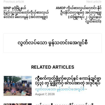
Previous article
Next article
MNP မုဒုံမြို့နယ်
AMDP ကိုယ်စားလှယ်လောင်း နိုင်
ပြည်သူ့လွှတ်တော်ကိုယ်စားလှယ်
ဦး(နိုင်တလချမ်း) အင်တာဗျူး
လောင်း မိလေးမွန် (အင်တာဗျူး)
(သံဖြူဇရပ် ၂ -ပြည်နယ်
လွှတ်တော်)
လွတ်လပ်သော မွန်သတင်းအေဂျင်စီ
RELATED ARTICLES
ကွဳစက်ကၠတ်ဖ္ဍိုက်ပၠောပ်နင် ကောန်ဍုင်ဗၟာ
(၄၃) တၠ မွဲဖ္ဍိုက်ဂှ် ဗကပ်အာတုဲ ဒးဒုင်ရပ်
လွတ်လပ်သော မွန်သတင်းအေဂျင်စီ
-
August 7, 2026