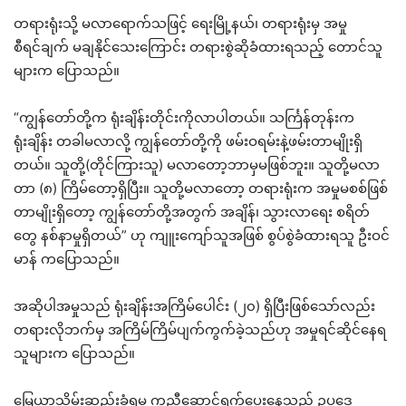
တရားရုံးသို့ မလာရောက်သဖြင့် ရေးမြို့နယ်၊ တရားရုံးမှ အမှု
စီရင်ချက် မချနိုင်သေးကြောင်း တရားစွဲဆိုခံထားရသည့် တောင်သူ
များက ပြောသည်။
“ကျွန်တော်တို့က ရုံးချိန်းတိုင်းကိုလာပါတယ်။ သင်္ကြန်တုန်းက
ရုံးချိန်း တခါမလာလို့ ကျွန်တော်တို့ကို ဖမ်းဝရမ်းနဲ့ဖမ်းတာမျိုးရှိ
တယ်။ သူတို့(တိုင်ကြားသူ) မလာတော့ဘာမှမဖြစ်ဘူး။ သူတို့မလာ
တာ (၈) ကြိမ်တော့ရှိပြီး။ သူတို့မလာတော့ တရားရုံးက အမှုမစစ်ဖြစ်
တာမျိုးရှိတော့ ကျွန်တော်တို့အတွက် အချိန်၊ သွားလာရေး စရိတ်
တွေ နစ်နာမှုရှိတယ်” ဟု ကျူးကျော်သူအဖြစ် စွပ်စွဲခံထားရသူ ဦးဝင်
မာန် ကပြောသည်။
အဆိုပါအမှုသည် ရုံးချိန်းအကြိမ်ပေါင်း (၂၀) ရှိပြီးဖြစ်သော်လည်း
တရားလိုဘက်မှ အကြိမ်ကြိမ်ပျက်ကွက်ခဲ့သည်ဟု အမှုရင်ဆိုင်နေရ
သူများက ပြောသည်။
မြေယာသိမ်းဆည်းခံရမှု ကူညီဆောင်ရွက်ပေးနေသည့် ဥပဒေ