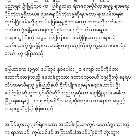
ပညာရှင် ဦးမြင့်သွင် က “ပြစ်မှုထဲမှာ ရဲအရေးမပိုင်တဲ့အမှုနဲ့ ရဲအရေး
ပိုင်တဲ့အမှုရှိတယ်။ ရဲအရေးပိုင်တဲ့အမှုဆိုရင်တော့ ရဲကဖမ်းဝရမ်း
ထုတ်ပြီး ဖမ်းလို့ရတယ်။ ပြစ်မှုနဲ့စွဲထားတော့ တရားလိုသက်သေ
ဘက်က ရုံးချိန်မလာရင် စွပ်စွဲခံထားရတဲ့ဘက် ကရှေ့နေ
တရားသူကြီးကို အမှုမကြန့်ကြာအောင်ဆိုပြီးတော့ တရားလို
သက်သေကို ရုံးချိန်းလာပေးဖို့ တရားသူ ကြီးကို တွန်းအားပေးလို့ရ
တယ်” ဟု ပြောသည်။
မြေယာဧက (၃၅၀) ပေါ်တွင် နှစ်ပေါင်း ၂၀ ကျော် လုပ်ကိုင်စား
သောက်လာခဲ့သည့် ဒေသခံရွာသား တောင်သူလယ်(၁၉)ဦးကို နေရပ်
လိပ်စာမသိရသူ မွန်ပြည်နယ် စိုက်ပျိုးရေးမန်နေဂျာဟောင်း ဦး
ပေါ်ထွန်း ဆိုသူက ၄င်းပိုင်ဆိုင်သည်ဟုဆိုကာ ရေးမြို့နယ်၊ ခေါဇာ
မြို့၊ ရဲစခန်း၌ ၂၀၁၅ ဇန်နဝါရီလဆန်းပိုင်းတွင် လာရောက်အမှုဖွင့်
တရားစွဲဆိုခဲ့ခြင်းဖြစ်သည်။
အငြင်းပွားလှျက်ရှိနေသော အဆိုပါမြေယာတွင် ဒေသခံရွာသားတို့
က ရာဘာပင်၊ ကွမ်းပင်နှင့် အခြားသီးနှံအပင်မျိုးစုံကို ဘိုးဘွား