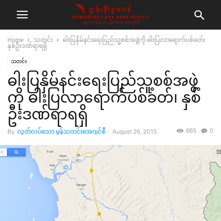
Home
သတင်း
ဓါးပြနှိမ်နင်းရေးပြည်သူ့စစ်အဖွဲ့ကို ဓါးပြလာရောက်ပစ်ခတ်၊
နှစ်ဦးဒဏ်ရာရရှိ
သတင်း
ဓါးပြနှိမ်နင်းရေးပြည်သူ့စစ်အဖွဲ့
ကို ဓါးပြလာရောက်ပစ်ခတ်၊ နှစ်
ဦးဒဏ်ရာရရှိ
665
0
By
လွတ်လပ်သော မွန်သတင်းအေဂျင်စီ
-
August 26, 2015