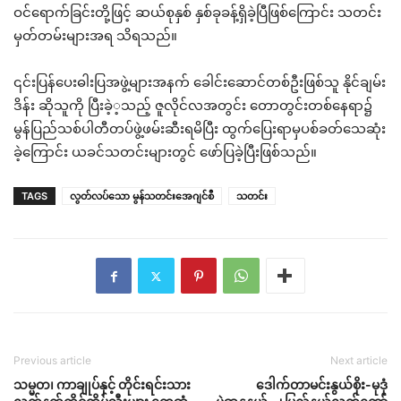
ဝင်ရောက်ခြင်းတို့ဖြင့် ဆယ်စုနှစ် နှစ်ခုခန့်ရှိခဲ့ပြီဖြစ်ကြောင်း သတင်း
မှတ်တမ်းများအရ သိရသည်။
၎င်းပြန်ပေးဓါးပြအဖွဲ့များအနက် ခေါင်းဆောင်တစ်ဦးဖြစ်သူ နိုင်ချမ်း
ဒိန်း ဆိုသူကို ပြီးခဲ့့သည့် ဇူလိုင်လအတွင်း တောတွင်းတစ်နေရာ၌
မွန်ပြည်သစ်ပါတီတပ်ဖွဲ့ဖမ်းဆီးရမိပြီး ထွက်ပြေးရာမှပစ်ခတ်သေဆုံး
ခဲ့ကြောင်း ယခင်သတင်းများတွင် ဖော်ပြခဲ့ပြီးဖြစ်သည်။
TAGS
လွတ်လပ်သော မွန်သတင်းအေဂျင်စီ
သတင်း
Previous article
Next article
သမ္မတ၊ ကာချုပ်နှင့် တိုင်းရင်းသား
ဒေါက်တာမင်းနွယ်စိုး-မုဒုံ