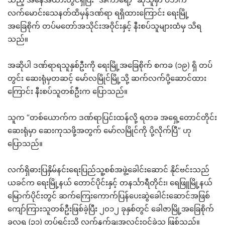
လက်မောင်းသေနတ်ထိမှန်ဒဏ်ရာ ရရှိထားကြောင်း ရေးမြို့
အခြေစိုက် တပ်မတော်အသိုင်းအဝိုင်းနှင့် နီးစပ်သူများထံမှ သိရ
သည်။
အဆိုပါ ဒဏ်ရာရသူနှစ်ဦးကို ရေးမြို့အခြေစိုက် စကခ (၁၉) ရှိ တပ်
တွင်း ဆေးရုံမှတဆင့် မော်လမြိုင်မြို့သို့ ဆက်လက်ပို့ဆောင်ထား
ကြောင်း နီးစပ်သူတစ်ဦးက ပြောသည်။
သူက “တစ်ယောက်က ဒဏ်ရာပြင်းထန်လို့ ရတခ အရှေ့တောင်တိုင်း
ဆေးရုံမှာ ဆေးကုသဖို့အတွက် မော်လမြိုင်ကို ပို့လိုက်ပြီ” ဟု
ပြောသည်။
လက်ရှိဓားပြနှိမ်နင်းရေးပြည်သူ့စစ်အဖွဲ့ခေါင်းဆောင် နိုင်ဗင်းသည်
ယခင်က ရေးမြို့နယ် တောင်ပိုင်းနှင့် တနင်္သာရီတိုင်း၊ ရေဖြူမြို့နယ်
မြောက်ပိုင်းတွင် ဆက်ကြေးကောက်ပြန်ပေးဆွဲခေါင်းဆောင်အဖြစ်
ကျော်ကြားသူတစ်ဦးဖြစ်ခဲ့ပြီး ၂၀၁၂ ခုနှစ်တွင် ခေါဇာမြို့အခြေစိုက်
ခလရ (၃၁) တပ်ရင်းသို့ လက်နက်ချအလင်းဝင်ခဲ့သူ ဖြစ်သည်။