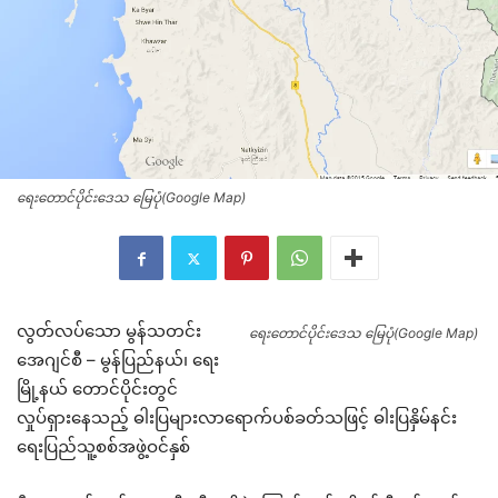
ရေးတောင်ပိုင်းဒေသ မြေပုံ(Google Map)
လွတ်လပ်သော မွန်သတင်း
ရေးတောင်ပိုင်းဒေသ မြေပုံ(Google Map)
အေဂျင်စီ – မွန်ပြည်နယ်၊ ရေး
မြို့နယ် တောင်ပိုင်းတွင်
လှုပ်ရှားနေသည့် ဓါးပြများလာရောက်ပစ်ခတ်သဖြင့် ဓါးပြနှိမ်နင်း
ရေးပြည်သူ့စစ်အဖွဲ့ဝင်နှစ်