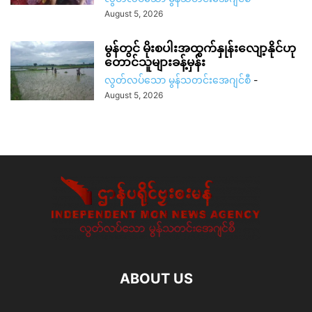
August 5, 2026
မွန်တွင် မိုးစပါးအထွက်နှုန်းလျော့နိုင်ဟု
တောင်သူများခန့်မှန်း
လွတ်လပ်သော မွန်သတင်းအေဂျင်စီ
-
August 5, 2026
ABOUT US