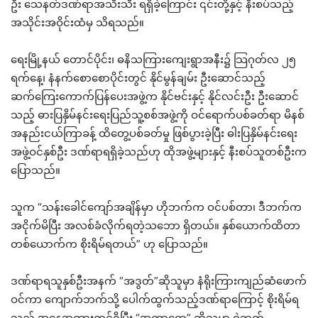
ဦး သေနတ်ဒဏ်ရာအသီးသီး ရရှိခဲ့ကြောင်း ၎င်းတို့နှင့် နီးစပ်သည့်
အသိုင်းအဝိုင်းထံမှ သိရသည်။
ရေးမြို့နယ် တောင်ပိုင်း၊ ဓနိသကြားကျေးရွာအနီး၌ သြဂုတ်လ ၂၅
ရက်နေ့၊ နံနက်စောစောပိုင်းတွင် နိုင်မွန်ချမ်း ဦးဆောင်သည့်
ဆက်ကြေးကောက်ပြန်ပေးအဖွဲ့က နိုင်ဗင်းနှင့် နိုင်လင်းဦး ဦးဆောင်
သည့် ဓားပြနှိမ်နင်းရေးပြည်သူ့စစ်အဖွဲ့ကို ဝင်ရောက်ပစ်ခတ်ရာ မိနစ်
အနည်းငယ်ကြာခန့် ထိတွေ့ပစ်ခတ်မှု ဖြစ်ပွားခဲ့ပြီး ဓါးပြနှိမ်နင်းရေး
အဖွဲ့ဝင်နှစ်ဦး ဒဏ်ရာရရှိခဲ့သည်ဟု ထိုအဖွဲ့များနှင့် နီးစပ်သူတစ်ဦးက
ပြောသည်။
သူက “သန်းခေါင်ကျော်အချိန်မှာ ဟိုဘက်က ဝင်ပစ်တာ၊ ဒီဘက်က
အငိုက်မိပြီး အလစ်ခံလိုက်ရတဲ့သဘော ရှိတယ်။ နှစ်ယောက်ထိတာ
တစ်ယောက်က စိုးရိမ်ရတယ်” ဟု ပြောသည်။
ဒဏ်ရာရသူနှစ်ဦးအနက် “အဒွတ်”ဆိုသူမှာ နံရိုးကြားကျည်ဆံဖောက်
ဝင်ကာ ကျောက်ဘက်သို့ ပေါက်ထွက်သည့်ဒဏ်ရာကြောင့် စိုးရိမ်ရ
သည့် အနေအထားတွင်ရှိပြီး “အကာရော့” ဆိုသူမှာ ဝဲဘက်