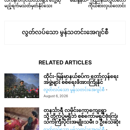
လက်နက်ကိုင်ထိပ်သီးများ တွေ့ဆုံ
မဲဆန္ဒနယ်-၂ ပြည်နယ်လွှတ်တော်
မည့်ရက်မသတ်မှတ်နိုင်သေး
ကိုယ်စားလှယ်လောင်း
လွတ်လပ်သော မွန်သတင်းအေဂျင်စီ
RELATED ARTICLES
ထိုင်း-မြန်မာနယ်စပ်က တော်လှန်ရေး
အဖွဲ့များ စစ်ရေးဖိအားကြုံနိုင်
လွတ်လပ်သော မွန်သတင်းအေဂျင်စီ
-
August 6, 2026
တနင်္သာရီ လမိုင်းကော့ကျေးရွာ
သို့ တိုက်ပွဲမရှိဘဲ စစ်ကော်မရှင်ဗုံးကြဲ၊
သက်ကြီးပိုင်းအမျိုးသမီး ၁ ဦးသေဆုံး
လွတ်လပ်သော မွန်သတင်းအေဂျင်စီ
-