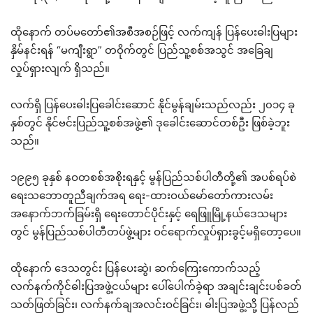
ထိုနောက် တပ်မတော်၏အစီအစဉ်ဖြင့် လက်ကျန် ပြန်ပေးဓါးပြများ
နှိမ်နင်းရန် “မကျီးရွာ” တဝိုက်တွင် ပြည်သူ့စစ်အသွင် အခြေချ
လှုပ်ရှားလျက် ရှိသည်။
လက်ရှိ ပြန်ပေးဓါးပြခေါင်းဆောင် နိုင်မွန်ချမ်းသည်လည်း ၂၀၁၄ ခု
နှစ်တွင် နိုင်ဗင်းပြည်သူ့စစ်အဖွဲ့၏ ဒုခေါင်းဆောင်တစ်ဦး ဖြစ်ခဲ့ဘူး
သည်။
၁၉၉၅ ခုနှစ် နဝတစစ်အစိုးရနှင့် မွန်ပြည်သစ်ပါတီတို့၏ အပစ်ရပ်စဲ
ရေးသဘောတူညီချက်အရ ရေး-ထားဝယ်မော်တော်ကားလမ်း
အနောက်ဘက်ခြမ်းရှိ ရေးတောင်ပိုင်းနှင့် ရေဖြူမြို့နယ်ဒေသများ
တွင် မွန်ပြည်သစ်ပါတီတပ်ဖွဲ့များ ဝင်ရောက်လှုပ်ရှားခွင့်မရှိတော့ပေ။
ထိုနောက် ဒေသတွင်း ပြန်ပေးဆွဲ၊ ဆက်ကြေးကောက်သည့်
လက်နက်ကိုင်ဓါးပြအဖွဲ့ငယ်များ ပေါ်ပေါက်ခဲ့ရာ အချင်းချင်းပစ်ခတ်
သတ်ဖြတ်ခြင်း၊ လက်နက်ချအလင်းဝင်ခြင်း၊ ဓါးပြအဖွဲ့သို့ ပြန်လည်