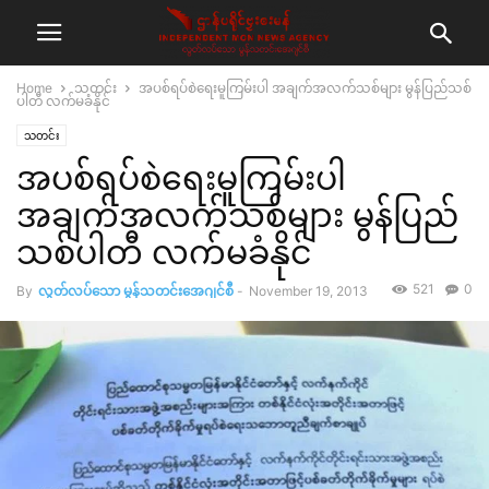
Home
သတင်း
အပစ်ရပ်စဲရေးမူကြမ်းပါ အချက်အလက်သစ်များ မွန်ပြည်သစ်
ပါတီ လက်မခံနိုင်
သတင်း
အပစ်ရပ်စဲရေးမူကြမ်းပါ
အချက်အလက်သစ်များ မွန်ပြည်
သစ်ပါတီ လက်မခံနိုင်
521
0
By
လွတ်လပ်သော မွန်သတင်းအေဂျင်စီ
-
November 19, 2013