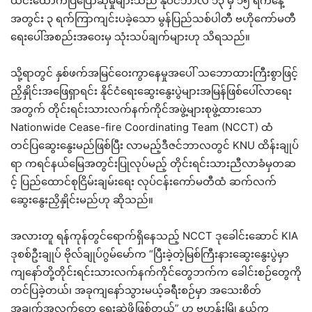
ယင်းထောက်ပြပြောဆိုမှုများသည် နိုဝင်ဘာလ ၁၃ မှ ၁၅ ရက်နေ့
အတွင်း ၃ ရက်ကြာကျင်းပခဲ့သော မွန်ပြည်သစ်ပါတီ ဗဟိုကော်မတီ
ရေးပေါ်အစည်းအဝေးမှ သုံးသပ်ချက်များဟု သိရသည်။
သို့ရာတွင် နှစ်ဖက်အမြင်ဝေးကွာနေမှုအပေါ် သဘောထားကြီးစွာဖြင့်
ညှိနှိုင်းအဖြေရှာရင်း နိုင်ငံရေးဆွေးနွေးပွဲများအမြန်ဖြစ်ပေါ်လာရေး
အတွက် တိုင်းရင်းသားလက်နက်ကိုင်အဖွဲ့များစုဖွဲ့ထားသော
Nationwide Cease-fire Coordinating Team (NCCT) ထံ
တင်ပြဆွေးနွေးမည်ဖြစ်ပြီး လာမည့်ဒီဇင်ဘာလတွင် KNU ထိန်းချုပ်
ရာ ကရင်နယ်မြေအတွင်းပြုလုပ်မည့် တိုင်းရင်းသားညီလာခံမှတဆ
င့် ပြည်ထောင်စုငြိမ်းချမ်းရေး လုပ်ငန်းကော်မတီထံ ဆက်လက်
ဆွေးနွေးညှိနှိုင်းမည်ဟု ဆိုသည်။
အလားတူ ရန်ကုန်တွင်ရောက်ရှိနေသည့် NCCT ဒုခေါင်းဆောင် KIA
ဒုစစ်ဦးချုပ် ဗိုလ်ချုပ်ဂွမ်မော်က “ပြီးခဲ့တဲ့မြစ်ကြီးနားဆွေးနွေးပွဲမှာ
ကျနော်တို့တိုင်းရင်းသားလက်နက်ကိုင်တွေဘက်က ခေါင်းစဉ်တွေကို
တင်ပြခဲ့တယ်၊ အခုကျနော်သွားမယ့်ခရီးစဉ်မှာ အသေးစိတ်
အချက်အလက်တွေ ရေးဆွဲဖို့ဖြစ်တယ်” ဟု ဗဟန်းမြို့နယ်က