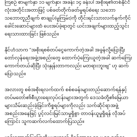
ကြစဉ် စာမျက်နှာ ၁၁ မျက်နှာ၊ အခန်း ၁၄ ခန်းပါ အစိုးရ၏တစ်နိုင်ငံ
လုံးအတိုင်းအတာဖြင့် ပစ်ခတ်တိုက်ခတ်မှုရပ်စဲရေး သဘော
သဘောတူညီချက် စာချုပ်(မူကြမ်း)ကို တိုင်းရင်းသားလက်နက်ကိုင်
ခေါင်းဆောင်များထံ ပေးအပ်ခဲ့ရာတွင် ယင်းအချက်များထည့်သွင်း
ရေးသားထားခြင်း ဖြစ်သည်။
နိုင်ဟံသာက “အစိုးရစစ်တပ်ငွေကောက်တဲ့အခါ အခွန်လို့ပြောပြီး
တော်လှန်ရေးအဖွဲ့အစည်းတွေ ထောက်ပံ့ကြေးယူတဲ့အခါ ဆက်ကြေး
ကောက်တယ်ဆိုပြီး သုံးနှုန်းတာကလည်း မတရားဘူးဗျ” ဟု ဆက်
ပြောသည်။
အလားတူ စစ်အစိုးရလက်ထက် စစ်စခန်းများတည်ဆောက်ရန်နှင့်
တပ်မတော်၏စီးပွားရေးလုပ်ငန်းများအတွက် ဒေသခံတို့၏မြေယာ
များသိမ်းဆည်းခဲ့ခြင်းကိစ္စရပ်များကိုလည်း သက်ဆိုင်ရာအဖွဲ့
အစည်းအနေဖြင့် ပွင့်လင်းမြင်သာမှုရှိစွာ တာဝန်ယူမှုရှိရန် လိုအပ်
ကြောင်း သူကဆက်လက်ထောက်ပြသည်။