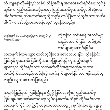
ဘဲ ကျနော်တို့မွန်ပြည်သစ်ပါတီနဲ့အစိုးရ အပစ်အခတ်ရပ်စဲရေးလုပ်ခဲ့
တုန်းက ပြည်နယ်အဆင့်မှာရော ပြည်ထောင်စုအဆင့်မှာပါ လုံးဝမ
ပါဝင်တဲ့အချက်အလက်တွေကိုလည်း ထပ်ပြီးထည့်သွင်းထားတယ်၊
ဒါကို ကျနော်တို့လက်မခံနိုင်ဘူး” ဟုပြောသည်။
ထို့အပြင် တပ်စခန်းအသစ်များ
အစိုးရ၏ သဘောတူညီချက် စာချုပ်-မူ
ကြမ်း (Copy)
တည်ဆောက်ခြင်း၊ တပ်ဖွဲ့ဝင်
သစ်များစုဆောင်းခြင်း၊
လက်နက်ခဲယမ်းများ ထုတ်လုပ်ခြင်း၊ ရောင်းဝယ်ခြင်း၊ လွှဲပြောင်း
ခြင်းနှင့် စုဆောင်းခြင်းတို့အား မပြုလုပ်ရန် ဟူသည့်အချက်
များသည် တိုင်းရင်းသားလက်နက်ကိုင်အဖွဲ့အစည်းများအား
သွယ်ဝိုက်သောနည်းလမ်းဖြင့် လက်နက်ချစေခြင်းသာ ဖြစ်သည်ဟု
လည်း သူကထောက်ပြသည်။
ကချင်ပြည်နယ်၊ မြစ်ကြီးနားမြို့၌ မြန်မာအစိုးရ ပြည်ထောင်စု
ငြိမ်းချမ်းရေးဖော်ဆောင်ရေးလုပ်ငန်းကော်မတီနှင့် တိုင်းရင်းသား
လက်နက်ကိုင် ၁၇ ဖွဲ့တို့ ယခုလပထမပတ်၌ ၂ ရက်ကြာဆွေးနွေးခဲ့