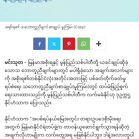
အစိုးရ၏ သဘောတူညီချက် စာချုပ်-မူကြမ်း (Copy)
မင်းသုတ
– မြန်မာအစိုးရနှင့် မွန်ပြည်သစ်ပါတီတို့ ယခင်ချုပ်ဆိုခဲ့
သောသ ဘောတူညီချက်များတွင် မပါရှိခဲ့သော အချက်အလက်များ
ကို အစိုးရ၏တစ်နိုင်ငံလုံးအတိုင်းအတာဖြင့် ပစ်ခတ်တိုက်ခတ်မှု
ရပ်စဲရေး သဘောတူညီချက်စာချုပ်(မူကြမ်း)တွင်
ထပ်မံဖြည့်စွက်
ရေးသားထားသည်ကို မွန်ပြည်သစ်ပါတီက လက်မခံနိုင်ဟု ဒုဥက္ကဌ
နိုင်ဟံသာက ပြောသည်။
နိုင်ဟံသာက “အပစ်ရပ်နယ်မြေအတွင်း တရားဥပဒေစိုးမိုးရေး
အတွက် မြန်မာနိုင်ငံရဲတပ်ဖွဲ့က တာဝန်ယူဆောင်ရွက်သွားရန်ဆိုတဲ့
အချက်လိုဟာမျိုးက လက်တွေ့အရ မဖြစ်နိုင်ပါဘူး၊ ဒါနဲ့အလားတူပါ