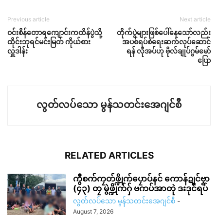
Previous article
Next article
ဝင်းစိန်တောရကျောင်းကထိန်ပွဲသို့
တိုက်ပွဲများဖြစ်ပေါ်နေသော်လည်း
ထိုင်းဘုရင်မင်းမြတ် ကိုယ်စား
အပစ်ရပ်စဲရေးဆက်လုပ်ဆောင်
လှူဒါန်း
ရန် လိုအပ်ဟု ဗိုလ်ချုပ်ဂွမ်မော်
ပြော
လွတ်လပ်သော မွန်သတင်းအေဂျင်စီ
RELATED ARTICLES
ကွဳစက်ကၠတ်ဖ္ဍိုက်ပၠောပ်နင် ကောန်ဍုင်ဗၟာ
(၄၃) တၠ မွဲဖ္ဍိုက်ဂှ် ဗကပ်အာတုဲ ဒးဒုင်ရပ်
လွတ်လပ်သော မွန်သတင်းအေဂျင်စီ
-
August 7, 2026