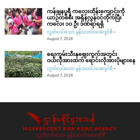
ကန်ချနပူရီ ကလေးထိန်းကျောင်းကို
ယာဉ်တစ်စီး အရှိန်လွန်ဝင်တိုက်ပြီး
ကလေး ၁၀ ဦး ဒဏ်ရာရရှိ
လွတ်လပ်သော မွန်သတင်းအေဂျင်စီ
-
August 7, 2026
ရေးကွမ်းသီးနုဈေးကွက်အတွင်း
ဝယ်လိုအားထက် ရောင်းလိုအားပိုများနေ
လွတ်လပ်သော မွန်သတင်းအေဂျင်စီ
-
August 7, 2026