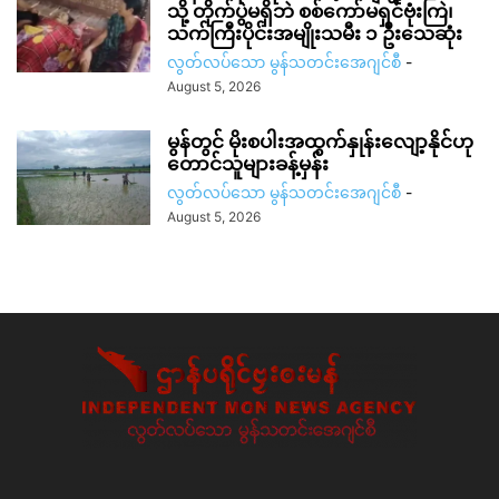
သို့ တိုက်ပွဲမရှိဘဲ စစ်ကော်မရှင်ဗုံးကြဲ၊
သက်ကြီးပိုင်းအမျိုးသမီး ၁ ဦးသေဆုံး
လွတ်လပ်သော မွန်သတင်းအေဂျင်စီ
-
August 5, 2026
မွန်တွင် မိုးစပါးအထွက်နှုန်းလျော့နိုင်ဟု
တောင်သူများခန့်မှန်း
လွတ်လပ်သော မွန်သတင်းအေဂျင်စီ
-
August 5, 2026