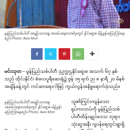
မွန်ပြည်သစ်ပါတီ အမျိုးသားနေ့ အခမ်းအနားတစ်ခုတွင် နိုင်ရော့စ မိန့်ခွန်းပြောကြာနေ
စဉ်။ Photo: Awe Mon
မင်းသုတ
– မွန်ပြည်သစ်ပါတီ ဒုဥက္ကဌနိုင်ရော့စ အသက် ၆၇ နှစ်
သည် ထိုင်းနိုင်ငံ၊ စံခလပူရီဆေးရုံ၌ ဇွန် ၁၅ ရက် ည ၈ နာရီ ၂၀ မိနစ်
အချိန်ခန့်တွင် ကင်ဆာရောဂါဖြင့် ကွယ်လွန်အနိစ္စရောက်ခဲ့သည်။
သူ၏ကြွင်းကျန်သော
မွန်ပြည်သစ်ပါတီ အမျိုးသားနေ့
အခမ်းအနားတစ်ခုတွင် နိုင်ရော့စ မိန့်ခွန်း
ရုပ်ကလာပ်ကို မွန်ပြည်သစ်
ပြောကြာနေစဉ်။ Photo: Awe Mon
ပါတီထိန်းချုပ်ဒေသ ဘုရား
သုံးဆူအနီး ဂျပန်ရေတွင်းရွာရှိ