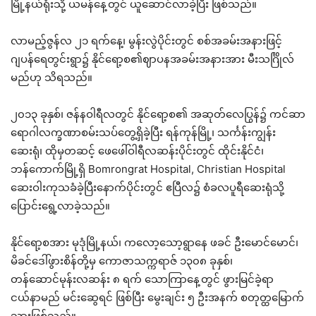
မြို့နယ်ရုံးသို့ ယမန်နေ့တွင် ယူဆောင်လာခဲ့ပြီး ဖြစ်သည်။
လာမည့်ဇွန်လ ၂၁ ရက်နေ့၊ မွန်းလွဲပိုင်းတွင် စစ်အခမ်းအနားဖြင့်
ဂျပန်ရေတွင်းရွာ၌ နိုင်ရော့စ၏ဈာပနအခမ်းအနားအား မီးသင်္ဂြိုလ်
မည်ဟု သိရသည်။
၂၀၁၃ ခုနှစ်၊ ဇန်နဝါရီလတွင် နိုင်ရော့စ၏ အဆုတ်လေပြွန်၌ ကင်ဆာ
ရောဂါလက္ခဏာစမ်းသပ်တွေ့ရှိခဲ့ပြီး ရန်ကုန်မြို့၊ သင်္ကန်းကျွန်း
ဆေးရုံ၊ ထိုမှတဆင့် ဖေဖေါ်ဝါရီလဆန်းပိုင်းတွင် ထိုင်းနိုင်ငံ၊
ဘန်ကောက်မြို့ရှိ Bomrongrat Hospital, Christian Hospital
ဆေးဝါးကုသခံခဲ့ပြီးနောက်ပိုင်းတွင် ဧပြီလ၌ စံခလပူရီဆေးရုံသို့
ပြောင်းရွေ့လာခဲ့သည်။
နိုင်ရော့စအား မုဒုံမြို့နယ်၊ ကလော့သော့ရွာနေ ဖခင် ဦးမောင်မောင်၊
မိခင်ဒေါ်ဖွားစိန်တို့မှ ကောဇာသက္ကရာဇ် ၁၃၀၈ ခုနှစ်၊
တန်ဆောင်မုန်းလဆန်း ၈ ရက် သောကြာနေ့တွင် ဖွားမြင်ခဲ့ရာ
ငယ်နာမည် မင်းဆွေရင် ဖြစ်ပြီး မွေးချင်း ၅ ဦးအနက် စတုတ္ထမြောက်
သားဖြစ်သည်။