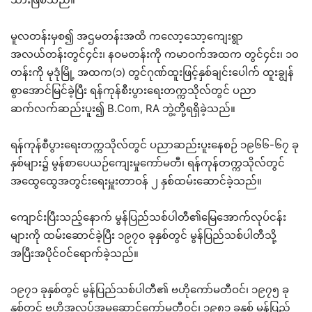
မူလတန်းမှစ၍ အဌမတန်းအထိ ကလော့သော့ကျေးရွာ
အလယ်တန်းတွင်၄င်း၊ နဝမတန်းကို ကမာဝက်အထက တွင်၄င်း၊ ၁၀
တန်းကို မုဒုံမြို့ အထက(၁) တွင်ဂုဏ်ထူးဖြင့်နှစ်ချင်းပေါက် ထူးချွန်
စွာအောင်မြင်ခဲ့ပြီး ရန်ကုန်စီးပွားရေးတက္ကသိုလ်တွင် ပညာ
ဆက်လက်ဆည်းပူး၍ B.Com, RA ဘွဲ့တို့ရရှိခဲ့သည်။
ရန်ကုန်စီပွားရေးတက္ကသိုလ်တွင် ပညာဆည်းပူးနေစဉ် ၁၉၆၆-၆၇ ခု
နှစ်များ၌ မွန်စာပေယဉ်ကျေးမှုကော်မတီ၊ ရန်ကုန်တက္ကသိုလ်တွင်
အထွေထွေအတွင်းရေးမှူးတာဝန် ၂ နှစ်ထမ်းဆောင်ခဲ့သည်။
ကျောင်းပြီးသည့်နောက် မွန်ပြည်သစ်ပါတီ၏မြေအောက်လုပ်ငန်း
များကို ထမ်းဆောင်ခဲ့ပြီး ၁၉၇၀ ခုနှစ်တွင် မွန်ပြည်သစ်ပါတီသို့
အပြီးအပိုင်ဝင်ရောက်ခဲ့သည်။
၁၉၇၁ ခုနှစ်တွင် မွန်ပြည်သစ်ပါတီ၏ ဗဟိုကော်မတီဝင်၊ ၁၉၇၅ ခု
နှစ်တွင် ဗဟိုအလုပ်အမှုဆောင်ကော်မတီဝင်၊ ၁၉၈၁ ခုနှစ် မွန်ပြည်