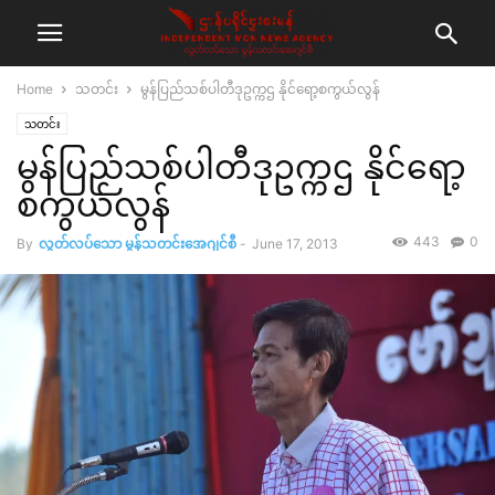
Home
သတင်း
မွန်ပြည်သစ်ပါတီဒုဥက္ကဌ နိုင်ရော့စကွယ်လွန်
သတင်း
မွန်ပြည်သစ်ပါတီဒုဥက္ကဌ နိုင်ရော့
စကွယ်လွန်
443
0
By
လွတ်လပ်သော မွန်သတင်းအေဂျင်စီ
-
June 17, 2013