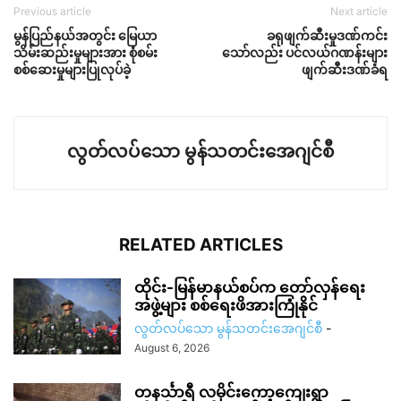
Previous article
Next article
မွန်ပြည်နယ်အတွင်း မြေယာ
ခရုဖျက်ဆီးမှုဒဏ်ကင်း
သိမ်းဆည်းမှုများအား စုံစမ်း
သော်လည်း ပင်လယ်ဂဏန်းများ
စစ်ဆေးမှုများပြုလုပ်ခဲ့
ဖျက်ဆီးဒဏ်ခံရ
လွတ်လပ်သော မွန်သတင်းအေဂျင်စီ
RELATED ARTICLES
ထိုင်း-မြန်မာနယ်စပ်က တော်လှန်ရေး
အဖွဲ့များ စစ်ရေးဖိအားကြုံနိုင်
လွတ်လပ်သော မွန်သတင်းအေဂျင်စီ
-
August 6, 2026
တနင်္သာရီ လမိုင်းကော့ကျေးရွာ