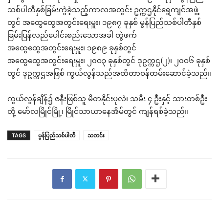
သစ်ပါတီနှစ်ခြမ်းကွဲခဲ့သည့်ကာလအတွင်း ဥက္ကဌနိုင်ရွေကျင်အဖွဲ့
တွင် အထွေထွေအတွင်းရေးမှူး၊ ၁၉၈၇ ခုနှစ် မွန်ပြည်သစ်ပါတီနှစ်
ခြမ်းပြန်လည်ပေါင်းစည်းသောအခါ တွဲဖက်
အထွေထွေအတွင်းရေးမှူး၊ ၁၉၈၉ ခုနှစ်တွင်
အထွေထွေအတွင်းရေးမှူး၊ ၂၀ဝ၃ ခုနှစ်တွင် ဒုဥက္ကဌ(၂)၊ ၂၀ဝ၆ ခုနှစ်
တွင် ဒုဥက္ကဌအဖြစ် ကွယ်လွန်သည်အထိတာဝန်ထမ်းဆောင်ခဲ့သည်။
ကွယ်လွန်ချိန်၌ ဇနီးဖြစ်သူ မိတနိုင်းပုလဲ၊ သမီး ၄ ဦးနှင့် သားတစ်ဦး
တို့ မော်လမြိုင်မြို့၊ မြိုင်သာယာနေအိမ်တွင် ကျန်ရစ်ခဲ့သည်။
TAGS
မွန်ပြည်သစ်ပါတီ
သတင်း