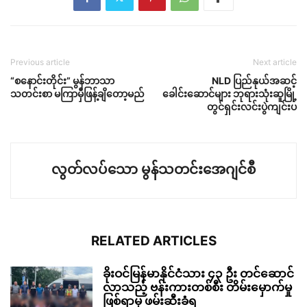
Previous article
Next article
“စနောင်းတိုင်း” မွန်ဘာသာ
NLD ပြည်နုယ်အဆင့်
သတင်းစာ မကြာမှီဖြန့်ချိတော့မည်
ခေါင်းဆောင်များ ဘုရားသုံးဆူမြို့
တွင်ရှင်းလင်းပွဲကျင်းပ
လွတ်လပ်သော မွန်သတင်းအေဂျင်စီ
RELATED ARTICLES
ခိုးဝင်မြန်မာနိုင်ငံသား ၄၃ ဦး တင်ဆောင်
လာသည့် ဗန်းကားတစ်စီး တိမ်းမှောက်မှု
ဖြစ်ရာမှ ဖမ်းဆီးခံရ