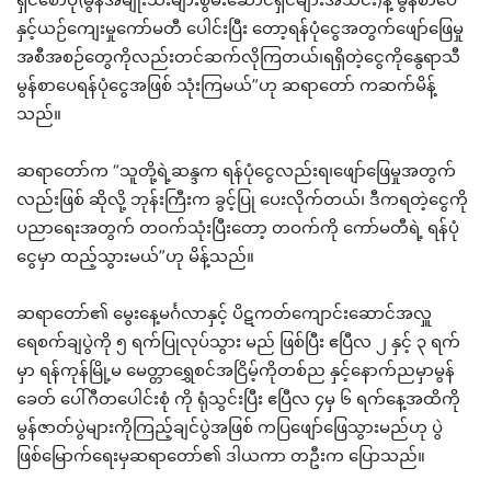
နှင့်ယဉ်ကျေးမှုကော်မတီ ပေါင်းပြီး တော့ရန်ပုံငွေအတွက်ဖျော်ဖြေမှု
အစီအစဉ်တွေကိုလည်းတင်ဆက်လိုကြတယ်၊ရရှိတဲ့ငွေကိုနွေရာသီ
မွန်စာပေရန်ပုံငွေအဖြစ် သုံးကြမယ်”ဟု ဆရာတော် ကဆက်မိန့်
သည်။
ဆရာတော်က “သူတို့ရဲ့ဆန္ဒက ရန်ပုံငွေလည်းရ၊ဖျော်ဖြေမှုအတွက်
လည်းဖြစ် ဆိုလို့ ဘုန်းကြီးက ခွင့်ပြု ပေးလိုက်တယ်၊ ဒီကရတဲ့ငွေကို
ပညာရေးအတွက် တဝက်သုံးပြီးတော့ တဝက်ကို ကော်မတီရဲ့ ရန်ပုံ
ငွေမှာ ထည့်သွားမယ်”ဟု မိန့်သည်။
ဆရာတော်၏ မွေးနေ့မင်္ဂလာနှင့် ပိဋကတ်ကျောင်းဆောင်အလှူ
ရေစက်ချပွဲကို ၅ ရက်ပြုလုပ်သွား မည် ဖြစ်ပြီး ဧပြီလ ၂ နှင့် ၃ ရက်
မှာ ရန်ကုန်မြို့မ မေတ္တာရွှေစင်အငြိမ့်ကိုတစ်ည နှင့်နောက်ညမှာမွန်
ခေတ် ပေါ်ဂီတပေါင်းစုံ ကို ရုံသွင်းပြီး ဧပြီလ ၄မှ ၆ ရက်နေ့အထိကို
မွန်ဇာတ်ပွဲများကိုကြည့်ချင်ပွဲအဖြစ် ကပြဖျော်ဖြေသွားမည်ဟု ပွဲ
ဖြစ်မြောက်ရေးမှဆရာတော်၏ ဒါယကာ တဦးက ပြောသည်။