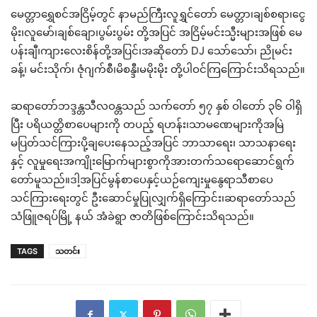
မေတ္တာရွှေစင်အငြိမ့်တွင် နာမည်ကြီးလူရွှင်တော် မေတ္တာ၊ချစ်စရာ၊ငွေ
မိုး၊လူမော်၊ချစ်ချော၊ပွမ်းပွမ်း တို့အပြင် အငြိမ့်မင်းသ္မီးများအဖြစ် မေ
ပန်းချီ၊ကျားလေးစိန်တို့အပြင်၊အဆိုတော် DJ သော်သော်၊ ညိုမင်း
ခန့်၊ မင်းသိုက်၊ ဇုံဂျက်စီ၊မိစန္ဒီ၊မမိုးမိုး တို့ပါဝင်ကြကြောင်းသိရသည်။
ဆရာတော်ဘဒ္ဒန္တသီလဝန္တသည် သက်တော် ၅၇ နှစ် ဝါတော် ၃၆ ဝါရှိ
ပြီး ပရိယတ္တိစာပေများကို တပည့် ရဟန်း၊သာမဏေများကိုအမြဲ
မပြတ်သင်ကြားပို့ချပေးနေသည့်အပြင် ဘာသာရေး၊ သာသနာရေး
နှင့် လူမှုရေးအကျိုးမြောက်များစွာကိုအားတက်သရောဆောင်ရွက်
တော်မူသည်။ဒါ့အပြင်မွန်စာပေနှင့်ယဉ်ကျေးမှုနွေရာသီစာပေ
သင်ကြားရေးတွင် ဦးဆောင်မှုပြုလျှက်ရှိကြောင်း၊ဆရာတော်သည်
သံဖြူဇရပ်မြို့ နယ် အံခဲရွာ ဇာတိဖြစ်ကြောင်းသိရသည်။
TAGS
သတင်း