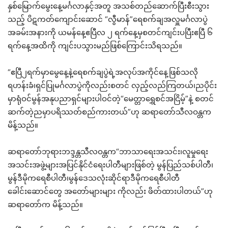
နှစ်မြောက်မွေးနေ့မင်္ဂလာနှင့်အတူ အသစ်တည်ဆောက်ပြီးစီးသွား
သည့် ပိဋကတ်ကျောင်းဆောင် “လွီမာန်”ရေစက်ချအလှူမင်္ဂလာပွဲ
အခမ်းအနားကို ယမန်နေ့ဧပြီလ ၂ ရက်နေ့မှစတင်ကျင်းပပြီးဧပြီ ၆
ရက်နေ့အထိကို ကျင်းပသွားမည်ဖြစ်ကြောင်းသိရသည်။
“ဧပြီ၂ရက်မှာမွေနေ့နဲ့ရေစက်ချပွဲရဲ့အလုပ်အကိုင်နေ့ဖြစ်သလို
ရဟန်းခံ၊ရှင်ပြုမင်္ဂလာပွဲကိုလည်းစတင် လှည့်လည်ကြတယ်၊ညပိုင်း
မှာရုံဝင်မွန်အနုပညာရှင်များပါဝင်တဲ့“မေတ္တာရွှေစင်အငြိမ့်”နဲ့ စတင်
ဆက်တဲ့ညမှာပရိဿတ်စည်ကားတယ်”ဟု ဆရာတော်သီလဝန္တက
မိန့်သည်။
ဆရာတော်ဘုရားဘဒ္ဒန္တသီလဝန္တက“ဘာသာရေးအသင်း၊လူမှုရေး
အသင်းအဖွဲ့များအပြင်နိုင်ငံရေးပါတီများဖြစ်တဲ့ မွန်ပြည်သစ်ပါတီ၊
မွန်ဒီမိုကရေစီပါတီ၊မွန်ဒေသလုံးဆိုင်ရာဒီမိုကရေစီပါတီ
ခေါင်းဆောင်တွေ အတော်များများ ကိုလည်း ဖိတ်ထားပါတယ်”ဟု
ဆရာတော်က မိန့်သည်။