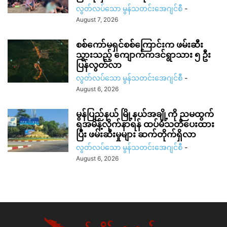
လွတ်လပ်သော မွန်သတင်းအေဂျင်စီ
-
August 7, 2026
စစ်ကော်မရှင်စစ်ကြောင်းက ဖမ်းဆီး
သွားသည့် ကျောက်ကဒင်ရွာသား ၅ ဦး
ပြန်လွတ်လာ
လွတ်လပ်သော မွန်သတင်းအေဂျင်စီ
-
August 6, 2026
မွန်ပြည်နယ် မြို့နယ်အချို့ကို ညမထွက်
ရအမိန့်လိုက်နာရန် ထပ်မံသတိပေးထား
ပြီး ဖမ်းဆီးမှုများ ဆက်တိုက်ရှိလာ
လွတ်လပ်သော မွန်သတင်းအေဂျင်စီ
-
August 6, 2026