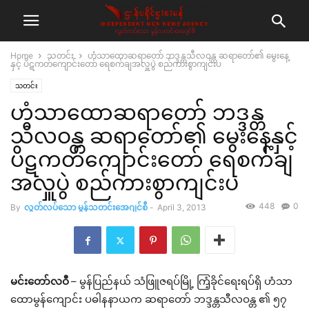
Home
သတင်း
ဟံသာထောဆရာတော် ဘဒ္ဒန္တသီလဝန္တ ဆရာတော်၏ မွေးနေ့
နှင့် ပိဋကတ်ကျောင်းတော် ရေစက်ချအလှူပွဲ စည်ကားစွာကျင်းပ
သတင်း
ဟံသာထောဆရာတော် ဘဒ္ဒန္တ
သီလဝန္တ ဆရာတော်၏ မွေးနေ့နှင့်
ပိဋကတ်ကျောင်းတော် ရေစက်ချ
အလှူပွဲ စည်ကားစွာကျင်းပ
448
0
By
လွတ်လပ်သော မွန်သတင်းအေဂျင်စီ
-
April 3, 2013
မင်းတော်လဝီ
– မွန်ပြည်နယ် သံဖြူဇရပ်မြို့ ကြံ့ခိုင်ရေးရပ်ရှိ ဟံသာ
ထောမွန်ကျောင်း ပဓါနနာယက ဆရာတော် ဘဒ္ဒန္တသီလဝန္တ ၏ ၅၇