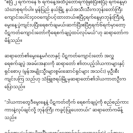
“ဧပြီ ၂ ရက်ကနေ ၆ ရက်နေ့အထိပွဲတော်ရက်ဖြစ်ပြီးဧပြီ၃ ရက်နေ့မှာ
သံဃာစုရက်ပါ။ မွန်ပြည် နယ်မြို့ နယ်အသီးသီးကဘုန်းတော်ကြီး
ကျောင်းပေါင်း၄၀ဝကျော်ပင့်ထားတယ်၊ဧပြီ၄ရက်နေ့မှာဘုန်းကြီးရဲ့
မွေးနေ့ပွဲကျင်းပပြီးရေစက်ချမယ်၊ဆက်ပြီးဧပြီ၅ရက်၆ရက်မှာတော့
ပိဋကတ်ကျောင်းတော်ကိုရေစက်ချပွဲထပ်လုပ်မယ်”ဟု ဆရာတော်က
မိန့်သည်။
ဆရာတော်၏မွေးနေ့မင်္ဂလာနှင့် ပိဋကတ်ကျောင်းတော် အလှူ
ရေစက်ချပွဲ အခမ်းအနားကို ဆရာတော် ၏တပည့်ဒါယကာများနှင့်
ရှင်စောပု (မွန်အမျိုးသ္မီးများစွမ်းဆောင်ရှင်များ အသင်း) မှဦးစီး
ကျင်းပကြ သည်ဟု သံဖြူဇရပ်မြို့မှဆရာတော်၏ဒါယကာတဦးက
ပြောသည်။
“ဒါယကာတွေဒီမွေးနေ့နဲ့ ပိဋကတ်တိုက် ရေစက်ချပွဲကို စည်စည်ကား
ကားနဲ့လုပ်ချင်လို့ ဘုန်းကြီး ကခွင့်ပြုပေးတယ်၊” ဆရာတော်ကမိန့်
သည်။
ရှင်စောပု(မွန်အမျိုးသီံးများစွမ်းဆောင်ရှင်များအသင်း)နဲ့ မွန်စာပေ