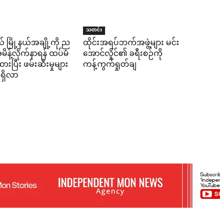
သတင်း
် မြို့နယ်အချို့ကို ည
ထိုင်းအရပ်ဘက်အဖွဲ့များ မင်း
န့်လိုက်နာရန် ထပ်မံ
အောင်လှိုင်၏ ခရီးစဉ်ကို
ပြီး ဖမ်းဆီးမှုများ
ကန့်ကွက်ရှုတ်ချ
ရှိလာ