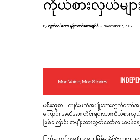
ကိုယ်စားလှယ်မျာ
-
လွတ်လပ်သော မွန်သတင်းအေဂျင်စီ
November 7, 2012
By
အမျိုးသားလွှတ်တော်အစည်းအဝေးမြင်ကွင်း(Internet)
Facebook
X
Pinterest
မင်းသုတ
– ကျင်းပဆဲအမျိုးသားလွှတ်တော်အစ
ကြောင်း အဆိုအား တိုင်းရင်းသားကိုယ်စားလှ
ဖြစ်ကြောင်း အမျိုးသားလွှတ်တော်က ယမန်နေ့တ
ပြည်ထောင်စုအစိုးရအား မြန်မာနိုင်ငံသားဥပဒေက