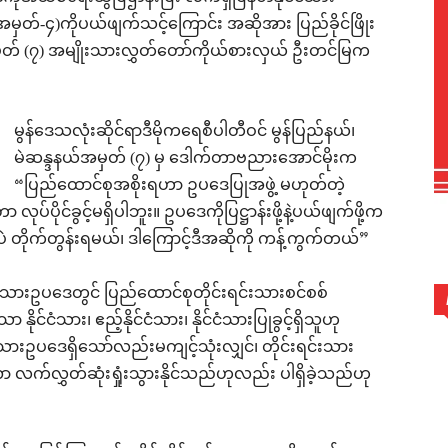
ှတ်-၄)ကိုပယ်ဖျက်သင့်ကြောင်း အဆိုအား ပြည်ခိုင်ဖြိုး
အမှတ် (၇) အမျိုးသားလွှတ်တော်ကိုယ်စားလှယ် ဦးတင်မြက
မွန်ဒေသလုံးဆိုင်ရာဒီမိုကရေစီပါတီဝင် မွန်ပြည်နယ်၊
မဲဆန္ဒနယ်အမှတ် (၇) မှ ဒေါက်တာဗညားအောင်မိုးက
“ပြည်ထောင်စုအစိုးရဟာ ဥပဒေပြုအဖွဲ့ မဟုတ်တဲ့
ိုင်ခွင့်မရှိပါဘူး။ ဥပဒေကိုပြဋ္ဌာန်းဖို့နဲ့ပယ်ဖျက်ဖို့က
ဲ တိုက်တွန်းရမယ်၊ ဒါကြောင့်ဒီအဆိုကို ကန့်ကွက်တယ်”
သားဥပဒေတွင် ပြည်ထောင်စုတိုင်းရင်းသားစင်စစ်
ိုင်ငံသား၊ ဧည့်နိုင်ငံသား၊ နိုင်ငံသားပြုခွင့်ရှိသူဟု
ငံသားဥပဒေရှိသော်လည်းမကျင့်သုံးလျှင်၊ တိုင်းရင်းသား
ာ လက်လွှတ်ဆုံးရှုံးသွားနိုင်သည်ဟုလည်း ပါရှိခဲ့သည်ဟု