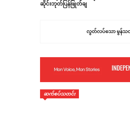
ဆိုင်းဘုတ်ပြန်ဖြုတ်ချ
လွတ်လပ်သော မွန်သတ
ဆက်စပ်သတင်း