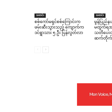
သတင်း
သတင်း
စစ်ကော်မရှင်စစ်ကြောင်းက
မွန်ပြည်နယ
ဖမ်းဆီးသွားသည့် ကျောက်က
မထွက်ရအမိ
ဒင်ရွာသား ၅ ဦး ပြန်လွတ်လာ
သတိပေးထား
ဆက်တိုက်