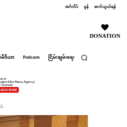
အင်္ဂလိပ်
မွန်
ဆက်သွယ်ရန်
DONATION
ီမီဒီယာ
Podcasts
ငြိမ်းချမ်းရေး
က်