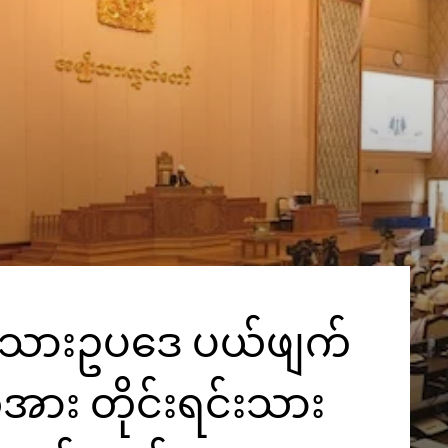
င်ငံသားဥပဒေ ပယ်ဖျက်
အား တိုင်းရင်းသား