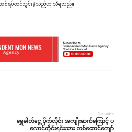
်ရပ်တင်သွင်းခဲ့သည်ဟု သိရသည်။
Next article
ရွှေဓါတ်ငွေ့ ပိုက်လိုင်း အကျိုးဆက်ကြောင့် ပ
လောင်တိုင်းရင်းသား တစ်ထောင်ကျော်