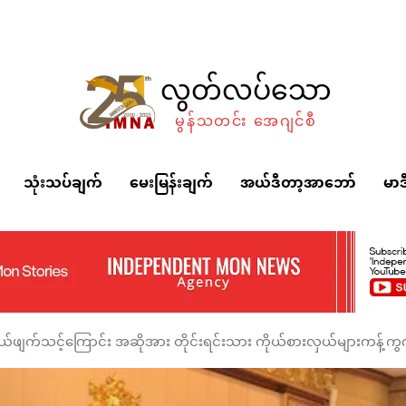
လွတ်လပ်သော
မွန်သတင်း အေဂျင်စီ
သုံးသပ်ချက်
မေးမြန်းချက်
အယ်ဒီတာ့အာဘော်
မာဒ
ပယ်ဖျက်သင့်ကြောင်း အဆိုအား တိုင်းရင်းသား ကိုယ်စားလှယ်များကန့်ကွ