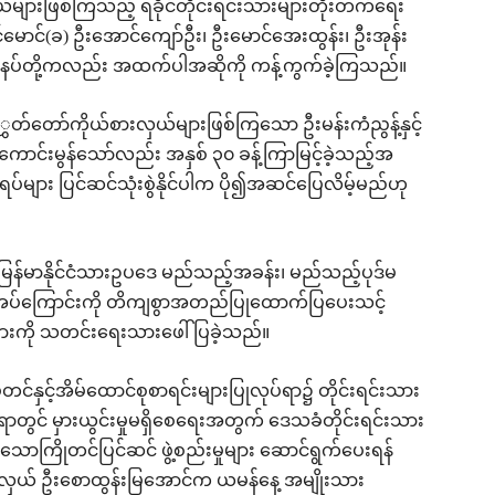
များဖြစ်ကြသည့် ရခိုင်တိုင်းရင်းသားများတိုးတက်ရေး
်မောင်(ခ) ဦးအောင်ကျော်ဦး၊ ဦးမောင်အေးထွန်း၊ ဦးအုန်း
ေါင်းနပ်တို့ကလည်း အထက်ပါအဆိုကို ကန့်ကွက်ခဲ့ကြသည်။
လွှွှတ်တော်ကိုယ်စားလှယ်များဖြစ်ကြသော ဦးမန်းကံညွန့်နှင့်
ံကောင်းမွန်သော်လည်း အနှစ် ၃၀ ခန့်ကြာမြင့်ခဲ့သည့်အ
များ ပြင်ဆင်သုံးစွဲနိုင်ပါက ပို၍အဆင်ပြေလိမ့်မည်ဟု
မြန်မာနိုင်ငံသားဥပဒေ မည်သည့်အခန်း၊ မည်သည့်ပုဒ်မ
အပ်ကြောင်းကို တိကျစွာအတည်ပြုထောက်ပြပေးသင့်
ျားကို သတင်းရေးသားဖေါ်ပြခဲ့သည်။
ုံတင်နှင့်အိမ်ထောင်စုစာရင်းများပြုလုပ်ရာ၌ တိုင်းရင်းသား
ာတွင် မှားယွင်းမှုမရှိစေရေးအတွက် ဒေသခံတိုင်းရင်းသား
ပ်သောကြိုတင်ပြင်ဆင် ဖွဲ့စည်းမှုများ ဆောင်ရွက်ပေးရန်
လှယ် ဦးစောထွန်းမြအောင်က ယမန်နေ့ အမျိုးသား