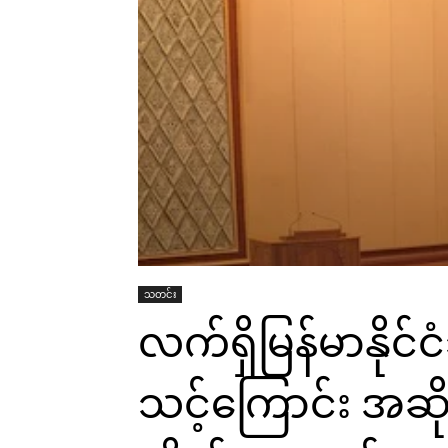
သတင်း
လက်ရှိမြန်မာနို
သင့်ကြောင်း အဆို