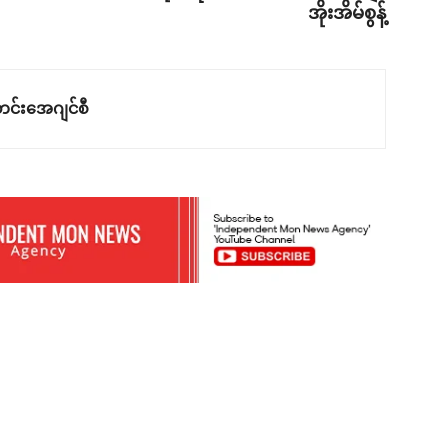
အိုးအိမ်စွန့်
င်းအေဂျင်စီ