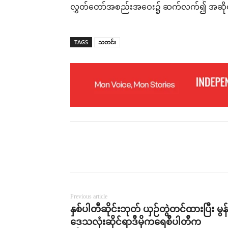
လွှတ်တော်အစည်းအဝေး၌ ဆက်လက်၍ အဆိုတစ
TAGS
သတင်း
Previous article
နှစ်ပါတီဆိုင်းဘုတ် ယှဉ်တွဲတင်ထားပြီး မွန်
ဒေသလုံးဆိုင်ရာဒီမိုကရေစီပါတီက