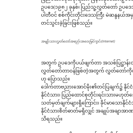
ဥပဒေ(၁၉၈၂ ခုနှစ်၊ ပြည်သူ့လွှတ်တော် ဥပဒေအမ
ပါတီဝင် စစ်ကိုင်းတိုင်းဒေသကြီး မဲဆန္ဒနယ်
တင်သွင်းခဲ့ခြင်းဖြစ်သည်။
အမျိုးသားလွှတ်တော်အစည်းအဝေးမြင်ကွင်း(Internet)
အတွက် ဥပဒေကိုပယ်ဖျက်တာ အသစ်ပြဋ္ဌာန်းတာ လုပ်ပ
လွှတ်တော်တာဝန်ဖြစ်တဲ့အတွက် လွှတ်တော်ကိုပ
ဟု ပြောသည်။
ဒေါက်တာဗညားအောင်မိုး၏တင်ပြချက်၌ နိုင်ငံ
နိုင်ငံသား၊ ပြည်ထောင်စုတိုင်းရင်းသားမဟုတ်သော န
သတ်မှတ်ချက်များရှိကြောင်း၊ ခိုင်မာသောနိုင်
နိုင်ငံသားစိတ်ဓာတ်မရှိလျှင် အချုပ်အချာအာဏ
သိရသည်။