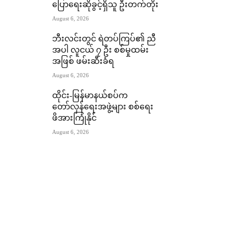
ပြောရေးဆိုခွင့်ရှိသူ ဦးတက်တိုး
August 6, 2026
ဘီးလင်းတွင် ရဲတပ်ကြပ်၏ ညီ
အပါ လူငယ် ၇ ဦး စစ်မှုထမ်း
အဖြစ် ဖမ်းဆီးခံရ
August 6, 2026
ထိုင်း-မြန်မာနယ်စပ်က
တော်လှန်ရေးအဖွဲ့များ စစ်ရေး
ဖိအားကြုံနိုင်
August 6, 2026