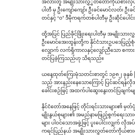
အလားတူ အမျိုးသားလွှွှတ်တော်ကိုယ်စားလှယ်
ပါတီ မှ ဦးကျော်ကျော်၊ ဦးခင်မောင်လတ်၊ ဦးခင
တင်နှင့် ‘ဝ’ ဒီမိုကရက်တစ်ပါတီမှ ဦးဆိုင်ပ
ထို့အပြင် ပြည်ခိုင်ဖြိုးရေးပါတီမှ အမျိုးသား
ဦးမောင်အေးထွန်းတို့က နိုင်ငံသားဥပဒေပြည့်စု
လျှောက် လက်ရှိကာလနှင့်လျှော်ညီသော စကားရပ်
တင်ပြခဲ့ကြသည်ဟု သိရသည်။
ယနေ့ထုတ်ကြေးမုံသတင်းစာတွင် ၁၉၈၂ ခုနှစ် 
သည် အားနည်းနေသောကြောင့် ပြင်ဆင်ရန်လို
ခေါင်းစဉ်ဖြင့် အထက်ပါဆွေးနွေးတင်ပြချက်မ
နိုင်ငံတော်အနေဖြင့် တိုင်းရင်းသားများ၏ မှတ်ပ
မျိုးနွယ်စုများ၏ အမည်နာမဖြည့်စွက်ရေးသားရ
များ ပါဝင်သောအဖွဲ့ဖြင့် ပူးပေါင်းလျှက် လိုအ
ကရင်ပြည်နယ် အမျိုးသားလွှတ်တော်ကိုယ်စား