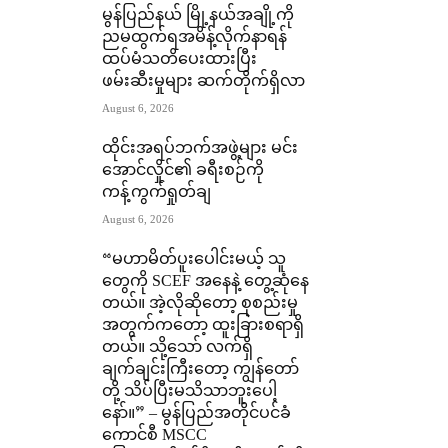
မွန်ပြည်နယ် မြို့နယ်အချို့ကို
ညမထွက်ရအမိန့်လိုက်နာရန်
ထပ်မံသတိပေးထားပြီး
ဖမ်းဆီးမှုများ ဆက်တိုက်ရှိလာ
August 6, 2026
ထိုင်းအရပ်ဘက်အဖွဲ့များ မင်း
အောင်လှိုင်၏ ခရီးစဉ်ကို
ကန့်ကွက်ရှုတ်ချ
August 6, 2026
“မဟာမိတ်ပူးပေါင်းမယ့် သူ
တွေကို SCEF အနေနဲ့ တွေ့ဆုံနေ
တယ်။ အဲ့လိုဆိုတော့ စုစည်းမှု
အတွက်ကတော့ ထူးခြားစရာရှိ
တယ်။ သို့သော် လက်ရှိ
ချက်ချင်းကြီးတော့ ကျွန်တော်
တို့ သိပ်ပြီးမသိသာဘူးပေါ့
နော်။” – မွန်ပြည်အတိုင်ပင်ခံ
ကောင်စီ MSCC