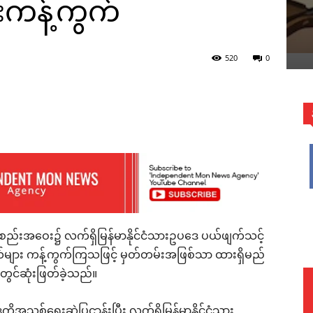
းကန့်ကွက်
520
0
WhatsApp
ည်းအဝေး၌ လက်ရှိမြန်မာနိုင်ငံသားဥပဒေ ပယ်ဖျက်သင့်
ယ်များ ကန့်ကွက်ကြသဖြင့် မှတ်တမ်းအဖြစ်သာ ထားရှိမည်
ွင်ဆုံးဖြတ်ခဲ့သည်။
ိုအသစ်ရေးဆွဲပြဌာန်းပြီး လက်ရှိမြန်မာနိုင်ငံသား