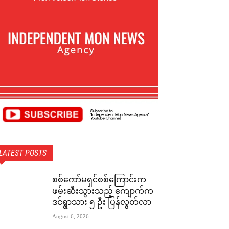
LATEST POSTS
စစ်ကော်မရှင်စစ်ကြောင်းက
ဖမ်းဆီးသွားသည့် ကျောက်က
ဒင်ရွာသား ၅ ဦး ပြန်လွတ်လာ
August 6, 2026