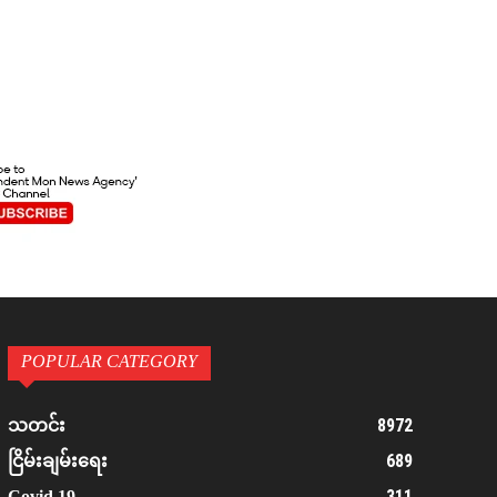
POPULAR CATEGORY
8972
သတင်း
689
ငြိမ်းချမ်းရေး
311
Covid 19