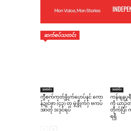
ဆက်စပ်သတင်း
သတင်း
သတင်း
ကွဳစက်ကၠတ်ဖ္ဍိုက်ပၠောပ်နင် ကော
ကန်ချနပူ
န်ဍုင်ဗၟာ (၄၃) တၠ မွဲဖ္ဍိုက်ဂှ် ဗကပ်
ကို ယာဉ်တစ
အာတုဲ ဒးဒုင်ရပ်
တိုက်ပြီ
ရရှိ