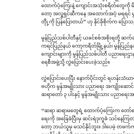
ထောက်ပံ့ကြေးနဲ့ ကျောင်းအသုံးစရိတ်တွေကိ
တော့ အလှူရှင်ဆီကနေ အထောက်အပံ့ မရရင် မွန
တိိုု့ကို ပြန်ပြောတယ်” ဟု နိုင်ခိုစိုက်က ပြော
မွန်ပြည်သစ်ပါတီနှင့် ယခင်စစ်အစိုးရတို့ ဆက
ကရင်ပြည်နယ် ကော့ကရိတ်မြို့နယ်၊ မွန်ပြည်နယ် မု
ကျောင်းများကို မွန်ပြည်သစ်ပါတီ ပညာရေးဌာနက မ
ရေစီအဖွဲ့သို့ လွှဲပြောင်းပေးခဲ့သည်။
လွှဲပြောင်းပေးပြီး နောက်ပိုင်းတွင် ရဟန်းသံဃာတေ
ဗဟိုက မွန်အမျိုးသား ပညာရေး အကျိုးဆောင်အဖွ
ဆရာတော် ၃ ပါးနှင့် မွန်အမျိုးသား ပညာရေးအက
“ဆရာ ဆရာမတွေရဲ့ ထောက်ပံ့ကြေးက တော်
ရေးကို အခြေခံပြီးမှ ဆင်းရဲဒုက္ခခံ သင်နေကြ
တော့ ဘယ်သူမှ မသင်နိုင်ဘူး။ ဒါပေမဲ့ တဖက်