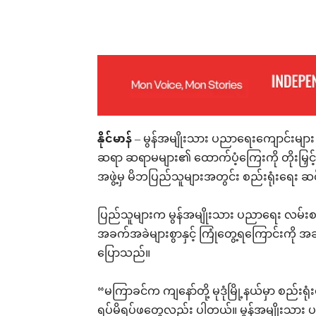
Facebook
X
Pinterest
နိုင်မာန်
– မွန်အမျိုးသား ပညာရေးကျောင်းများ 
ဆရာ ဆရာမများ၏ ထောက်ပံ့ကြေးကို တိုးမြှင့
အဖွဲ့မှ မိဘပြည်သူများအတွင်း စည်းရုံးရေး ဆ
ပြည်သူများက မွန်အမျိုးသား ပညာရေး လမ်းစဉ
အခက်အခဲများစွာနှင့် ကြုံတွေ့ရကြောင်းကို အဆိ
ပြောသည်။
“မကြာခင်က ကျနော်တို့ မုဒုံမြို့နယ်မှာ စည
ရပ်မိရပ်ဖတွေလည်း ပါတယ်။ မွန်အမျိုးသာ