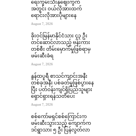
ရေးကွမ်းသီးနုဈေးကွက်
အတွင်း ဝယ်လိုအားထက်
ရောင်းလိုအားပိုများနေ
August 7, 2026
ခိုးဝင်မြန်မာနိုင်ငံသား ၄၃ ဦး
တင်ဆောင်လာသည့် ဗန်းကား
တစ်စီး တိမ်းမှောက်မှုဖြစ်ရာမှ
ဖမ်းဆီးခံရ
August 7, 2026
နွန်ထပူရီ စာသင်ကျာင်းအနီး
တစ်ခုအနီး ပစ်ခတ်မှုဖြစ်ပွားနေ
ပြီး ပတ်ဝန်းကျင်ရှိပြည်သူများ
ရှောင်ရှားရန်သတိပေး
August 7, 2026
စစ်ကော်မရှင်စစ်ကြောင်းက
ဖမ်းဆီးသွားသည့် ကျောက်က
ဒင်ရွာသား ၅ ဦး ပြန်လွတ်လာ