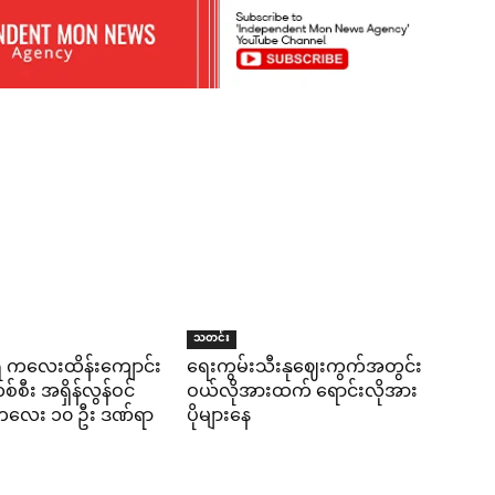
သတင်း
ရီ ကလေးထိန်းကျောင်း
ရေးကွမ်းသီးနုဈေးကွက်အတွင်း
်စီး အရှိန်လွန်ဝင်
ဝယ်လိုအားထက် ရောင်းလိုအား
း ကလေး ၁၀ ဦး ဒဏ်ရာ
ပိုများနေ