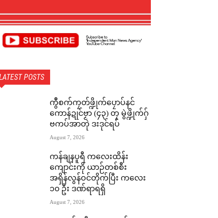
LATEST POSTS
ကွဳစက်ကၠတ်ဖ္ဍိုက်ပၠောပ်နင်
ကောန်ဍုင်ဗၟာ (၄၃) တၠ မွဲဖ္ဍိုက်ဂှ်
ဗကပ်အာတုဲ ဒးဒုင်ရပ်
August 7, 2026
ကန်ချနပူရီ ကလေးထိန်း
ကျောင်းကို ယာဉ်တစ်စီး
အရှိန်လွန်ဝင်တိုက်ပြီး ကလေး
၁၀ ဦး ဒဏ်ရာရရှိ
August 7, 2026