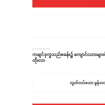
Previous article
ကချင်ဒုက္ခသည်စခန်း၌ ကျောင်းသားများပိ
တိုးလာ
လွတ်လပ်သော မွန်သတ