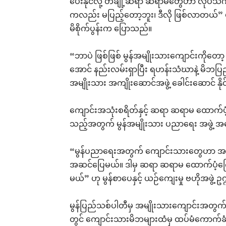
ပေးနိုင်လို့ တချို့ဆရာ ဆရာမတွေဟာ လုပ်သ
ကလည်း မပြည့်တော့ဘူး၊ ဒီလို ဖြစ်လာတယ်” ဟု
မိစိုက်ပွန်းက ပြောသည်။
“ဘာပဲ ဖြစ်ဖြစ် မွန်အမျိုးသားကျောင်းကိုတော့ ဘ
အောင် နည်းလမ်းရှာပြီး ရဟန်းသံဃာနဲ့ မိဘပြ
အမျိုးသား အကျိုးဆောင်အဖွဲ့ ခေါင်းဆောင် နိ
ကျောင်းအသုံးစရိတ်နှင့် ဆရာ ဆရာမ ထောက်ပံ့
သည့်အတွက် မွန်အမျိုးသား ပညာရေး အဖွဲ့ အ
“မွန်ပညာရေးအတွက် ကျောင်းသားတွေဟာ အစိုးရ 
အဆင်ပြေမယ်။ ဒါမှ ဆရာ ဆရာမ ထောက်ပံ့ကြ
မယ်” ဟု မွန်စာပေနှင့် ယဉ်ကျေးမှု ဗဟိုအဖွ
မွန်ပြည်သစ်ပါတီမှ အမျိုးသားကျောင်းအတွက်
တွင် ကျောင်းသားမိဘများထံမှ ထပ်မံကောက်ခံ