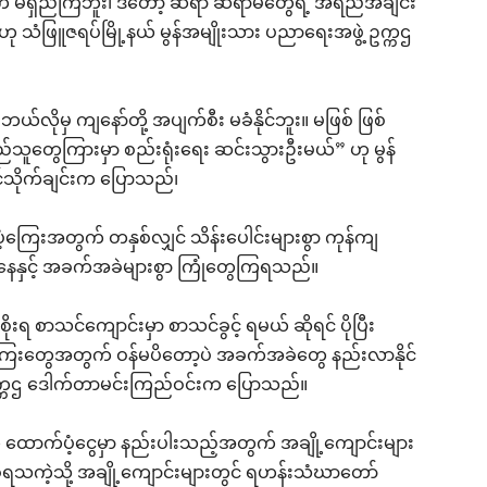
က် မရှည်ကြဘူး၊ ဒီတော့ ဆရာ ဆရာမတွေရဲ့ အရည်အချင်း
 သံဖြူဇရပ်မြို့နယ် မွန်အမျိုးသား ပညာရေးအဖွဲ့ ဥက္ကဌ
ယ်လိုမှ ကျနော်တို့ အပျက်စီး မခံနိုင်ဘူး။ မဖြစ် ဖြစ်
ည်သူတွေကြားမှာ စည်းရုံးရေး ဆင်းသွားဦးမယ်” ဟု မွန်
ုင်သိုက်ချင်းက ပြောသည်၊
ကြေးအတွက် တနှစ်လျှင် သိန်းပေါင်းများစွာ ကုန်ကျ
နေနှင့် အခက်အခဲများစွာ ကြုံတွေကြရသည်။
စာသင်ကျောင်းမှာ စာသင်ခွင့် ရမယ် ဆိုရင် ပိုပြီး
ေးတွေအတွက် ဝန်မပိတော့ပဲ အခက်အခဲတွေ နည်းလာနိုင်
ဲ့ ဥက္ကဌ ဒေါက်တာမင်းကြည်ဝင်းက ပြောသည်။
 ထောက်ပံ့ငွေမှာ နည်းပါးသည့်အတွက် အချို့ကျောင်းများ
ရသကဲ့သို့ အချို့ကျောင်းများတွင် ရဟန်းသံဃာတော်