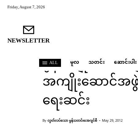
Friday, August 7, 2026
NEWSLETTER
သတင်း
မွန်အမျိုးသားက
မူလ
သတင်း
ဆောင်းပါး
ALL
အကျိုးဆောင်အဖွဲ့
ရေးဆင်း
Home
သတင်း
မွန်အမျိုးသားကျောင်းအတွက် 
-
လွတ်လပ်သော မွန်သတင်းအေဂျင်စီ
May 29, 2012
By