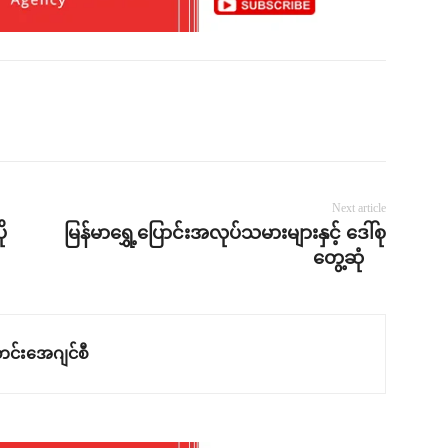
Next article
ု
မြန်မာရွှေ့ပြောင်းအလုပ်သမားများနှင့် ဒေါ်စု
တွေ့ဆုံ
င်းအေဂျင်စီ