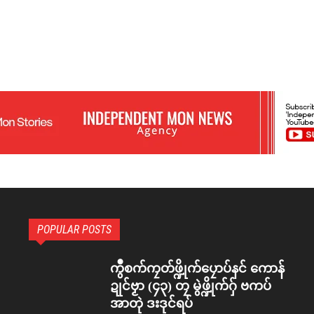
POPULAR POSTS
ကွဳစက်ကၠတ်ဖ္ဍိုက်ပၠောပ်နင် ကောန်
ဍုင်ဗၟာ (၄၃) တၠ မွဲဖ္ဍိုက်ဂှ် ဗကပ်
အာတုဲ ဒးဒုင်ရပ်