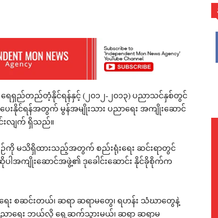
WhatsApp
ရေရှည်တည်တံ့နိုင်ရန်နှင့် (၂၀၁၂-၂၀၁၃) ပညာသင်နှစ်တွင်
်ပေးနိုင်ရန်အတွက် မွန်အမျိုးသား ပညာရေး အကျိုးဆောင်
င်းလျက် ရှိသည်။
်ကို မသိရှိထားသည့်အတွက် စည်းရုံးရေး ဆင်းရာတွင်
ုပါအကျိုးဆောင်အဖွဲ့၏ ဒုခေါင်းဆောင်း နိုင်ခိုစိုက်က
်းရုံးရေး စဆင်းတယ်၊ ဆရာ ဆရာမတွေ၊ ရဟန်း သံဃာတွေနဲ့
း ပညာရေး ဘယ်လို ရှေ့ဆက်သွားမယ်၊ ဆရာ ဆရာမ