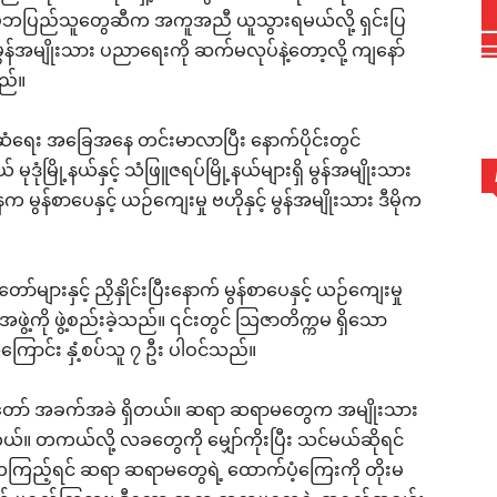
ု မိဘပြည်သူတွေဆီက အကူအညီ ယူသွားရမယ်လို့ ရှင်းပြ
်အမျိုးသား ပညာရေးကို ဆက်မလုပ်နဲ့တော့လို့ ကျနော်
သည်။
်ဆံရေး အခြေအနေ တင်းမာလာပြီး နောက်ပိုင်းတွင်
ဒုံမြို့နယ်နှင့် သံဖြူဇရပ်မြို့နယ်များရှိ မွန်အမျိုးသား
ွန်စာပေနှင့် ယဉ်ကျေးမှု ဗဟိုနှင့် မွန်အမျိုးသား ဒီမိုက
ာ်များနှင့် ညှိနှိုင်းပြီးနောက် မွန်စာပေနှင့် ယဉ်ကျေးမှု
ဲ့ကို ဖွဲ့စည်းခဲ့သည်။ ၎င်းတွင် သြဇာတိက္ကမ ရှိသော
ြောင်း နှံ့စပ်သူ ၇ ဦး ပါဝင်သည်။
တော် အခက်အခဲ ရှိတယ်။ ဆရာ ဆရာမတွေက အမျိုးသား
တယ်။ တကယ်လို့ လခတွေကို မျှော်ကိုးပြီး သင်မယ်ဆိုရင်
ကကြည့်ရင် ဆရာ ဆရာမတွေရဲ့ ထောက်ပံ့ကြေးကို တိုးမ