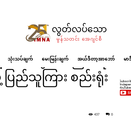
လွတ်လပ်သော
မွန်သတင်း အေဂျင်စီ
ျောင်းအတွက် ပညာရေး
သုံးသပ်ချက်
မေးမြန်းချက်
အယ်ဒီတာ့အာဘော်
မာဒ
 ပြည်သူကြား စည်းရုံး
ပညာရေး အကျိုးဆောင်အဖွဲ့ ပြည်သူကြား စည်းရုံးရေးဆင်း
437
0