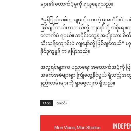
များ၏ ထောက်ပံ့မှုကို ရယူနေရသည်။
“မွန်ပြည်သစ်က ချမှတ်ထားတဲ့ မူအတိုင်းပဲ သင်က
ဖြစ်ချင်တယ်၊ တကယ်လို့ ကျနော်တို့ အစိုးရ
လောက်ပဲ ရမယ်။ သမိုင်းတွေနဲ့ အမျိုးသား စိတ်ဓ
သီးသန့်ကျောင်းပဲ ကျနော်တို့ ဖြစ်ချင်တယ်” ဟု 
နိုင်ဒုက္ခမွန် က ပြောသည်။
အလှူရှင်များက ပညာရေး အထောက်အပံ့ကို ဖ
အခက်အခဲများစွာ ကြုံတွေ့နိုင်ဖွယ် ရှိသည့်အ
နည်းလမ်းများကို ရှာဖွေလျက် ရှိသည်။
TAGS
သတင်း