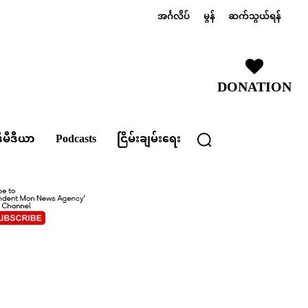
အင်္ဂလိပ်
မွန်
ဆက်သွယ်ရန်
DONATION
ီမီဒီယာ
Podcasts
ငြိမ်းချမ်းရေး