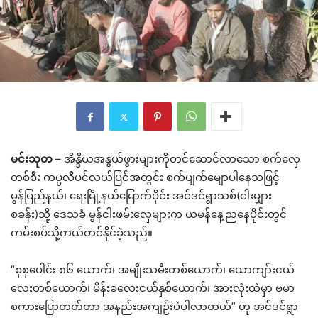
မင်းသုတ
– အိန္ဒိယအနွယ်ဖွားများကိုတင်ဆောင်လာသော စက်လှေ
တစ်စီး ကပ္ပလီပင်လယ်ပြင်အတွင်း စက်ပျက်မျောပါနေသဖြင့်
မွန်ပြည်နယ်၊ ရေးမြို့နယ်မြောက်ပိုင်း အင်ဒင်ရွာသစ်(ငါးမျှား
စခန်း)သို့ ဒေသခံ မွန်ငါးဖမ်းလှေများက ယမန်နေ့ညနေပိုင်းတွင်
ကမ်းစပ်သို့ကယ်တင်နိုင်ခဲ့သည်။
“စုစုပေါင်း ၈၆ ယောက်၊ အမျိုးသမီးတစ်ယောက်၊ ယောကျာ်းငယ်
လေးတစ်ယောက်၊ မိန်းခလေးငယ်နှစ်ယောက်၊ အားလုံးထဲမှာ ဗမာ
စကားပြောတတ်တာ အနည်းအကျဉ်းပဲပါလာတယ်” ဟု အင်ဒင်ရွာ