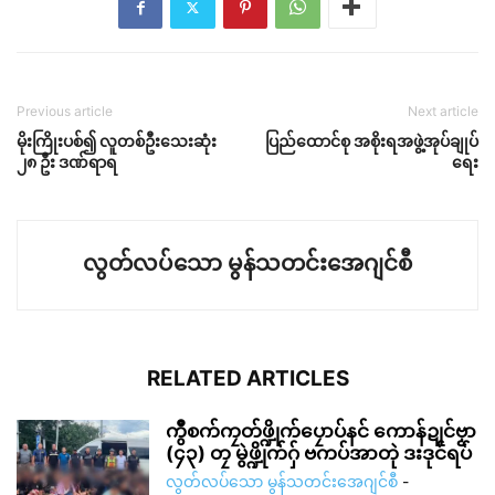
Previous article
Next article
မိုးကြိုးပစ်၍ လူတစ်ဦးသေးဆုံး
ပြည်ထောင်စု အစိုးရအဖွဲ့အုပ်ချုပ်
၂၈ ဦး ဒဏ်ရာရ
ရေး
လွတ်လပ်သော မွန်သတင်းအေဂျင်စီ
RELATED ARTICLES
ကွဳစက်ကၠတ်ဖ္ဍိုက်ပၠောပ်နင် ကောန်ဍုင်ဗၟာ
(၄၃) တၠ မွဲဖ္ဍိုက်ဂှ် ဗကပ်အာတုဲ ဒးဒုင်ရပ်
လွတ်လပ်သော မွန်သတင်းအေဂျင်စီ
-