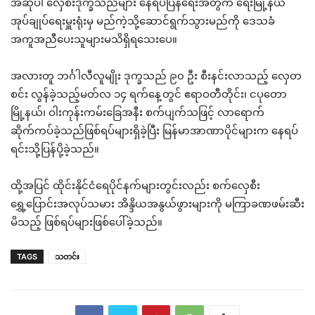
အဆိုပါ လှေစီးဒုက္ခသည်များ နေရပ်ပြန်ရေးအတွက် ရေးမြို့နယ်
အုပ်ချုပ်ရေးမှူးရုံးမှ မည်ကဲ့သို့ဆောင်ရွက်သွားမည်ကို ဒေသခံ
အကူအညီပေးသူများမသိရှိရသေးပေ။
အလားတူ ဘင်္ဂါလီလူမျိုး ဒုက္ခသည် ၉၀ ဦး စီးနင်းလာသည့် လှေတ
စင်း လွန်ခဲ့သည့်မတ်လ ၁၄ ရက်နေ့တွင် ဧရာဝတီတိုင်း၊ ငပုတော
မြို့နယ်၊ ဝါးကုန်းကမ်းခြေအနီး စက်ပျက်သဖြင့် လာရောက်
ဆိုက်ကပ်ခဲ့သည်ဖြစ်ရပ်များရှိခဲ့ပြီး မြန်မာအာဏာပိုင်များက နေရပ်
ရင်းသို့ပြန်ပို့ခဲ့သည်။
ထို့အပြင် ထိုင်းနိုင်ငံရေပိုင်နက်များတွင်းလည်း စက်လှေစီး
ရွှေ့ပြောင်းအလုပ်သမား အိန္ဒိယအနွယ်ဖွားများကို မကြာခဏဖမ်းဆီး
မိသည့် ဖြစ်ရပ်များဖြစ်ပေါ်ခဲ့သည်။
TAGS
သတင်း