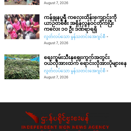
August 7, 2026
ကန်ချနပူရီ ကလေးထိန်းကျောင်းကို
ယာဉ်တစ်စီး အရှိန်လွန်ဝင်တိုက်ပြီး
ကလေး ၁၀ ဦး ဒဏ်ရာရရှိ
လွတ်လပ်သော မွန်သတင်းအေဂျင်စီ
-
August 7, 2026
ရေးကွမ်းသီးနုဈေးကွက်အတွင်း
ဝယ်လိုအားထက် ရောင်းလိုအားပိုများနေ
လွတ်လပ်သော မွန်သတင်းအေဂျင်စီ
-
August 7, 2026