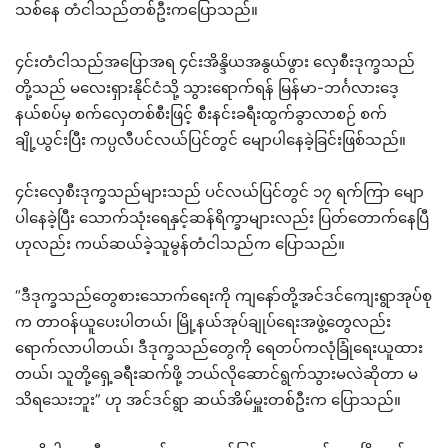
သစ်နေ တံငါသည်တစ်ဦးကပြောသည်။
၄င်းတံငါသည်အပြောအရ ၄င်းအိန္ဒိယအနွယ်ဖွား လှေစီးဒုက္ခသည်
တို့သည် မလေးရှားနိုင်ငံသို့ သွားရောက်ရန် မြန်မာ-ဘင်္ဂလားဒေ့
နယ်စပ်မှ စက်လှေတစ်စီးဖြင့် စီးနင်းခရီးထွက်ခွာလာစဉ် စက်
ချို့ယွင်းပြီး ကပ္ပလီပင်လယ်ပြင်တွင် မျောပါနေခဲ့ခြင်းဖြစ်သည်။
၄င်းလှေစီးဒုက္ခသည်များသည် ပင်လယ်ပြင်တွင် ၁၇ ရက်ကြာ မျော
ပါနေခဲ့ပြီး သောက်သုံးရေနှင့်ဆန်ရိက္ခာများလည်း ပြတ်တောက်နေပြီ
ဟုလည်း ကယ်ဆယ်ခဲ့သူမွန်တံငါသည်က ပြောသည်။
“ဒီဒုက္ခသည်တွေစားသောက်ရေးကို ကျနော်တို့အင်ဒင်ကျေးရွာအုပ်စု
က တာဝန်ယူပေးပါတယ်၊ မြို့နယ်အုပ်ချုပ်ရေးအဖွဲ့တွေလည်း
ရောက်လာပါတယ်၊ ဒီဒုက္ခသည်တွေကို ရေတပ်ကလုံခြုံရေးယူထား
တယ်၊ သူတို့ရှေ့ခရီးဆက်ဖို့ ဘယ်လိုဆောင်ရွက်သွားမလဲဆိုတာ မ
သိရသေးဘူး” ဟု အင်ဒင်ရွာ ဆယ်အိမ်မှူးတစ်ဦးက ပြောသည်။