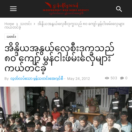
Home
သတင်း
အိန္ဒိယအနွယ်လှေစီးဒုက္ခသည် ၈၀ ကျော် မွန်ငါးဖမ်းလှေများ
ကယ်တင်ခဲ့
သတင်း
အိန္ဒိယအနွယ်လှေစီးဒုက္ခသည်
၈၀ ကျော် မွန်ငါးဖမ်းလှေများ
ကယ်တင်ခဲ့
503
0
By
လွတ်လပ်သော မွန်သတင်းအေဂျင်စီ
-
May 24, 2012