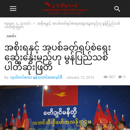
Home
သတင်း
အစိုးရနှင့် အပစ်ခတ်ရပ်စဲရေးဆွေးနွေးမည်ဟု မွန်ပြည်သစ်
ပါတီဆုံးဖြတ်
သတင်း
အစိုးရနှင့် အပစ်ခတ်ရပ်စဲရေး
ဆွေးနွေးမည်ဟု မွန်ပြည်သစ်
ပါတီဆုံးဖြတ်
607
0
By
လွတ်လပ်သော မွန်သတင်းအေဂျင်စီ
-
January 13, 2012