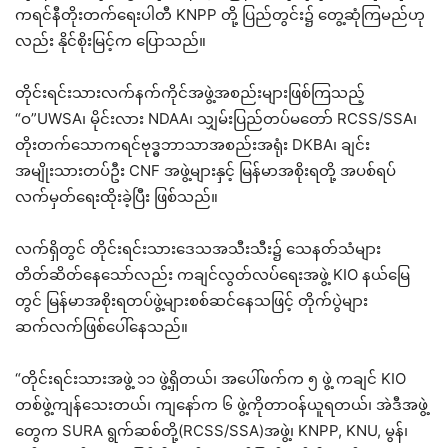
ကရင်နီတိုးတက်ရေးပါတီ KNPP တို့ ပြည်တွင်း၌ တွေ့ဆုံကြမည်ဟု
လည်း နိုင်စိုးမြင့်က ပြောသည်။
တိုင်းရင်းသားလက်နက်ကိုင်အဖွဲ့အစည်းများဖြစ်ကြသည့်
“ဝ”UWSA၊ မိုင်းလား NDAA၊ သျှမ်းပြည်တပ်မတော် RCSS/SSA၊
တိုးတက်သောကရင်ဗုဒ္ဓဘာသာအစည်းအရုံး DKBA၊ ချင်း
အမျိုးသားတပ်ဦး CNF အဖွဲ့များနှင့် မြန်မာအစိုးရတို့ အပစ်ရပ်
လက်မှတ်ရေးထိုးခဲ့ပြီး ဖြစ်သည်။
လက်ရှိတွင် တိုင်းရင်းသားဒေသအသီးသီး၌ သေနတ်သံများ
တိတ်ဆိတ်နေသော်လည်း ကချင်လွတ်လပ်ရေးအဖွဲ့ KIO နယ်မြေ
တွင် မြန်မာအစိုးရတပ်ဖွဲ့များစစ်ဆင်နေသဖြင့် တိုက်ပွဲများ
ဆက်လက်ဖြစ်ပေါ်နေသည်။
“တိုင်းရင်းသားအဖွဲ့ ၁၁ ဖွဲ့ရှိတယ်၊ အပေါ်ဖက်က ၅ ဖွဲ့ ကချင် KIO
တစ်ဖွဲ့ကျန်သေးတယ်၊ ကျနော်က ၆ ဖွဲ့ကိုတာဝန်ယူရတယ်၊ အဲဒီအဖွဲ့
တွေက SURA ရွက်ဆစ်တို့(RCSS/SSA)အဖွဲ့၊ KNPP, KNU, မွန်၊