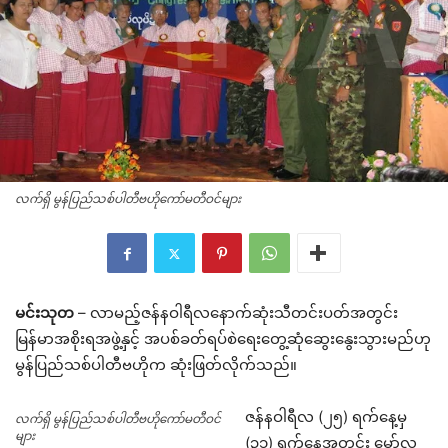
လက်ရှိ မွန်ပြည်သစ်ပါတီဗဟိုကော်မတီဝင်များ
မင်းသုတ
– လာမည့်ဇန်နဝါရီလနောက်ဆုံးသီတင်းပတ်အတွင်း
မြန်မာအစိုးရအဖွဲ့နှင့် အပစ်ခတ်ရပ်စဲရေးတွေ့ဆုံဆွေးနွေးသွားမည်ဟု
မွန်ပြည်သစ်ပါတီဗဟိုက ဆုံးဖြတ်လိုက်သည်။
ဇန်နဝါရီလ (၂၅) ရက်နေ့မှ
လက်ရှိ မွန်ပြည်သစ်ပါတီဗဟိုကော်မတီဝင်
များ
(၃၁) ရက်နေ့အတွင်း မော်လ