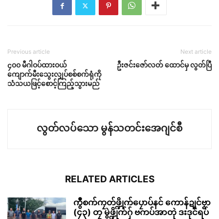
Previous article
Next article
၄၀၀ မီဂါဝပ်ထားဝယ်
ဦးဇင်းဇော်လတ် ထောင်မှ လွတ်ပြီ
ကျောက်မီးသွေးလျှပ်စစ်စက်ရုံကို
သံသယဖြင့်စောင့်ကြည့်သွားမည်
လွတ်လပ်သော မွန်သတင်းအေဂျင်စီ
RELATED ARTICLES
ကွဳစက်ကၠတ်ဖ္ဍိုက်ပၠောပ်နင် ကောန်ဍုင်ဗၟာ
(၄၃) တၠ မွဲဖ္ဍိုက်ဂှ် ဗကပ်အာတုဲ ဒးဒုင်ရပ်