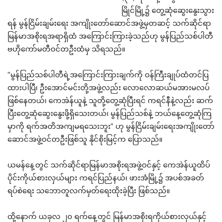
မြိုင်မြို့၌ တွေ့ဆုံဆွေးနွေးသွား
ရန် မွန်ငြိမ်းချမ်းရေး အကျိုးတော်ဆောင်အဖွဲ့မှတဆင့် သက်ဆိုင်ရာ
မြန်မာအစိုးရအရာရှိထံ အကြောင်းကြားခဲ့သည်ဟု မွန်ပြည်သစ်ပါတီ
ဗဟိုကော်မတီဝင်တဦးထံမှ သိရသည်။
“မွန်ပြည်သစ်ပါတီရဲ့အကြောင်းကြားချက်ကို ဝန်ကြီးချုပ်ထံတင်ပြ
ထားပါပြီ၊ ဦးအောင်မင်းတို့အဖွဲ့လည်း လောလောဆယ်မအားမလပ်
ဖြစ်နေတယ်၊ ကေအဲန်ယူနဲ့ သူတို့တွေ့ဆုံပြီးရင် ကရင်နီနဲ့လည်း ဆက်
ပြီးတွေ့ဆုံဆွေးနွေးဖို့ရှိသေးတယ်၊ မွန်ပြည်သစ်နဲ့ ဘယ်နေ့တွေ့ဆုံကြ
မှာကို ရက်အတိအကျမရသေးဘူး” ဟု မွန်ငြိမ်းချမ်းရေးအကျိုးတော်
ဆောင်အဖွဲ့ဝင်တဦးဖြစ်သူ နိုင်စိုးမြင့်က ပြောသည်။
ယမန်နေ့တွင် သက်ဆိုင်ရာမြန်မာအစိုးရအဖွဲ့ဝင်နှင့် ကေအဲန်ယူထိပ်
ပိုင်းကိုယ်စားလှယ်များ ကရင်ပြည်နယ်၊ ဖားအံမြို့၌ အပစ်အခတ်
ရပ်စဲရေး သဘောတူလက်မှတ်ရေးထိုးခဲ့ပြီး ဖြစ်သည်။
ထို့နောက် ယခုလ ၂၀ ရက်နေ့တွင် မြန်မာအစိုးရကိုယ်စားလှယ်နှင့်