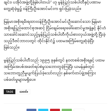
ချင်း၊ ပအိုဝ်အဖွဲ့တို့ဖြစ်ပါတယ်” ဟု မွန်ပြည်သစ်ပါတီနှင့်ပဏာမ
တွေ့ဆုံခဲ့မှု၌ ဝန်ကြီးဦးအောင်မင်းက ရှင်းပြခဲ့သည်။
မြန်မာအစိုးရမီးရထားဝန်ကြီးဦးအောင်မင်းဦးဆောင်သော မြန်မာ
အစိုးရပြည်ထောင်စုအဆင့် ငြိမ်းချမ်းရေးဖေါ်ဆောင်မှုအဖွဲ့နှင့် နိုင်ဟံ
သာခေါင်းဆောင်သည့်မွန်ပြည်သစ်ပါတီကိုယ်စားလှယ်အဖွဲ့တို့ ပြီးခဲ့
သည့်ဒီဇင်ဘာလတွင် ထိုင်းနိုင်ငံ၌ ပထမအကြိမ်တွေ့ဆုံခဲ့ပြီး
ဖြစ်သည်။
မွန်ပြည်သစ်ပါတီသည် ၁၉၉၅ ခုနှစ်တွင် နဝတစစ်အစိုးရနှင့် ပထမ
အကြိမ်အပစ်အခတ်ရပ်စဲမှုသဘောတူခဲ့ကြပြီး ယမန်နှစ်တွင်
သဘောတူညီမှုပျက်ပြယ်ခဲ့သော်လည်း နှစ်ဖက်တပ်ဖွဲ့အကြား
ပစ်ခတ်မှုများမရှိပေ။
TAGS
သတင်း