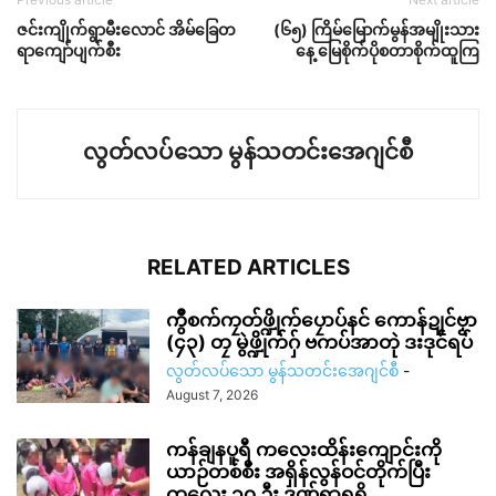
ဇင်းကျိုက်ရွာမီးလောင် အိမ်ခြေတ
(၆၅) ကြိမ်မြောက်မွန်အမျိုးသား
ရာကျော်ပျက်စီး
နေ့ မြေစိုက်ပိုစတာစိုက်ထူကြ
လွတ်လပ်သော မွန်သတင်းအေဂျင်စီ
RELATED ARTICLES
ကွဳစက်ကၠတ်ဖ္ဍိုက်ပၠောပ်နင် ကောန်ဍုင်ဗၟာ
(၄၃) တၠ မွဲဖ္ဍိုက်ဂှ် ဗကပ်အာတုဲ ဒးဒုင်ရပ်
လွတ်လပ်သော မွန်သတင်းအေဂျင်စီ
-
August 7, 2026
ကန်ချနပူရီ ကလေးထိန်းကျောင်းကို
ယာဉ်တစ်စီး အရှိန်လွန်ဝင်တိုက်ပြီး
ကလေး ၁၀ ဦး ဒဏ်ရာရရှိ