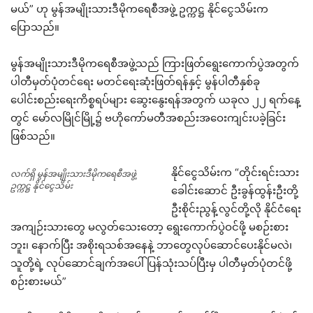
မယ်” ဟု မွန်အမျိုးသားဒီမိုကရေစီအဖွဲ့ ဥက္ကဋ္ဌ နိုင်ငွေသိမ်းက
ပြောသည်။
မွန်အမျိုးသားဒီမိုကရေစီအဖွဲ့သည် ကြားဖြတ်ရွေးကောက်ပွဲအတွက်
ပါတီမှတ်ပုံတင်ရေး မတင်ရေးဆုံးဖြတ်ရန်နှင့် မွန်ပါတီနှစ်ခု
ပေါင်းစည်းရေးကိစ္စရပ်များ ဆွေးနွေးရန်အတွက် ယခုလ ၂၂ ရက်နေ့
တွင် မော်လမြိုင်မြို့၌ ဗဟိုကော်မတီအစည်းအဝေးကျင်းပခဲ့ခြင်း
ဖြစ်သည်။
နိုင်ငွေသိမ်းက “တိုင်းရင်းသား
လက်ရှိ မွန်အမျိုးသားဒီမိုကရေစီအဖွဲ့
ဥက္ကဋ္ဌ နိုင်ငွေသိမ်း
ခေါင်းဆောင် ဦးခွန်ထွန်းဦးတို့
ဦးစိုင်းညွန့်လွင်တို့လို နိုင်ငံရေး
အကျဉ်းသားတွေ မလွတ်သေးတော့ ရွေးကောက်ပွဲဝင်ဖို့ မစဉ်းစား
ဘူး၊ နောက်ပြီး အစိုးရသစ်အနေနဲ့ ဘာတွေလုပ်ဆောင်ပေးနိုင်မလဲ၊
သူတို့ရဲ့ လုပ်ဆောင်ချက်အပေါ် ပြန်သုံးသပ်ပြီးမှ ပါတီမှတ်ပုံတင်ဖို့
စဉ်းစားမယ်”