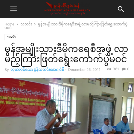
Home
သတင်း
မွန်အမျိုးသားဒီမိုကရေစီအဖွဲ့ လာမည့်ကြားဖြတ်ရွေးကောက်ပွဲ
မဝင်
သတင်း
မွန်အမျိုးသားဒီမိုကရေစီအဖွဲ့ လာ
မည့်ကြားဖြတ်ရွေးကောက်ပွဲမဝင်
361
0
By
လွတ်လပ်သော မွန်သတင်းအေဂျင်စီ
-
December 26, 2011