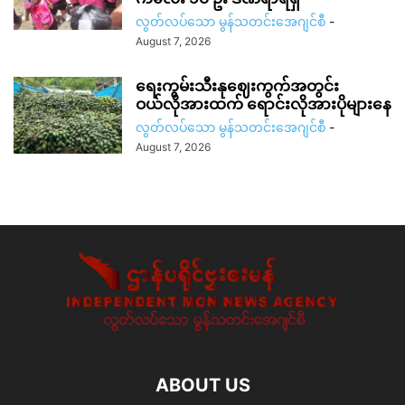
လွတ်လပ်သော မွန်သတင်းအေဂျင်စီ
-
August 7, 2026
ရေးကွမ်းသီးနုဈေးကွက်အတွင်း
ဝယ်လိုအားထက် ရောင်းလိုအားပိုများနေ
လွတ်လပ်သော မွန်သတင်းအေဂျင်စီ
-
August 7, 2026
ABOUT US