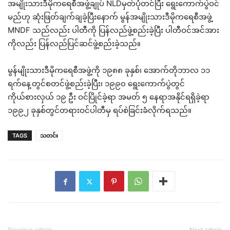
အမျိုးသားဒီမိုကရေစီအဖွဲ့ချုပ် NLDမှတ်ပုံတင်ပြီး ရွေးကောက်ပွဲဝင်
မည်ဟု ဆုံးဖြတ်ချက်ချခဲ့ပြီးနောက် မွန်အမျိုးသားဒီမိုကရေစီအဖွဲ့
MNDF သည်လည်း ပါတီကို ပြန်လည်ဖွဲ့စည်းခဲ့ပြီး ပါတီဝင်အင်အား
ကိုလည်း ပြန်လည်ပြင်ဆင်ဖွဲ့စည်းခဲ့သည်။
မွန်မျိုးသားဒီမိုကရေစီအဖွဲ့ကို ၁၉၈၈ ခုနှစ်၊ အောက်တိုဘာလ ၁၁
ရက်နေ့တွင်စတင်ဖွဲ့စည်းခဲ့ပြီး၊ ၁၉၉၀ ရွေးကောက်ပွဲတွင်
ကိုယ်စားလှယ် ၁၉ ဦး ဝင်ပြိုင်ခဲ့ရာ အမတ် ၅ နေရာအနိုင်ရရှိခဲ့ရာ
၁၉၉၂ ခုနှစ်တွင်တရားဝင်ပါတီမှ ရပ်စဲခြင်းခံလိုက်ရသည်။
TAGS
သတင်း
Previous article
Next article