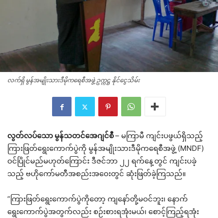
လက်ရှိ မွန်အမျိုးသားဒီမိုကရေစီအဖွဲ့ ဥက္ကဋ္ဌ နိုင်ငွေသိမ်း
လွတ်လပ်သော မွန်သတင်အေဂျင်စီ
– မကြာမီ ကျင်းပဖွယ်ရှိသည့်
ကြားဖြတ်ရွေးကောက်ပွဲကို မွန်အမျိုးသားဒီမိုကရေစီအဖွဲ့ (MNDF)
ဝင်ပြိုင်မည်မဟုတ်ကြောင်း ဒီဇင်ဘာ ၂၂ ရက်နေ့တွင် ကျင်းပခဲ့
သည့် ဗဟိုကော်မတီအစည်းအဝေးတွင် ဆုံးဖြတ်ခဲ့ကြသည်။
“ကြားဖြတ်ရွေးကောက်ပွဲကိုတော့ ကျနော်တို့မဝင်ဘူး၊ နောက်
ရွေးကောက်ပွဲအတွက်လည်း စဉ်းစားရအုံးမယ်၊ စောင့်ကြည့်ရအုံး