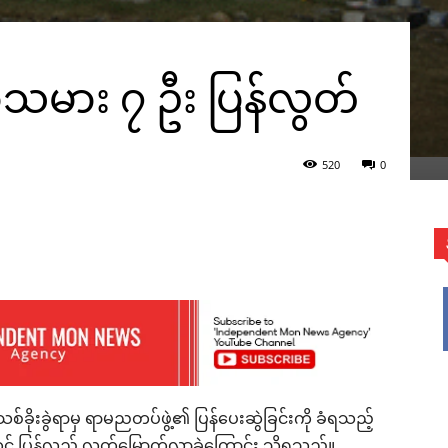
ွဲသမား ၇ ဦး ပြန်လွတ်
520
0
WhatsApp
း သစ်ခိုးခွဲရာမှ ရာမညတပ်ဖွဲ့၏ ပြန်ပေးဆွဲခြင်းကို ခံရသည့်
တွင် ပြန်လည် လွတ်မြောက်လာခဲ့ကြောင်း သိရသည်။