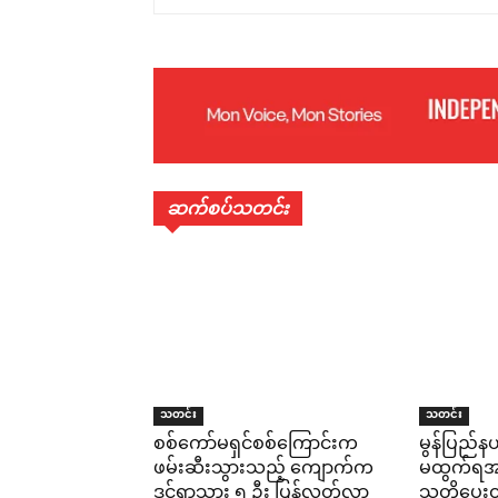
ဆက်စပ်သတင်း
သတင်း
သတင်း
စစ်ကော်မရှင်စစ်ကြောင်းက
မွန်ပြည်နယ
ဖမ်းဆီးသွားသည့် ကျောက်က
မထွက်ရအမိ
ဒင်ရွာသား ၅ ဦး ပြန်လွတ်လာ
သတိပေးထား