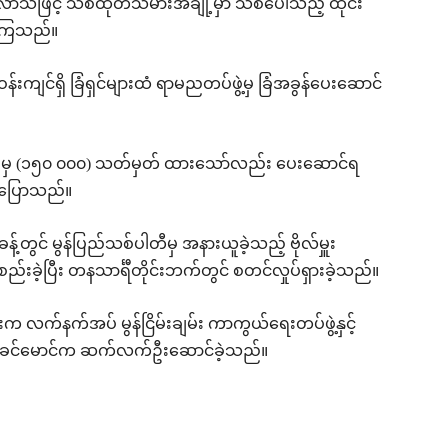
ါးလာသဖြင့် သစ်ထုတ်သမားအချို့မှာ သစ်ပေါသည့် ထိုင်း
လာကြသည်။
်းကျင်ရှိ ခြံရှင်များထံ ရာမညတပ်ဖွဲ့မှ ခြံအခွန်ပေးဆောင်
) မှ (၁၅၀ ၀၀၀) သတ်မှတ် ထားသော်လည်း ပေးဆောင်ရ
က ပြောသည်။
န့်တွင် မွန်ပြည်သစ်ပါတီမှ အနားယူခဲ့သည့် ဗိုလ်မှူး
ဖွဲ့စည်းခဲ့ပြီး တနသာင်္ရီတိုင်းဘက်တွင် စတင်လှုပ်ရှားခဲ့သည်။
းက လက်နက်အပ် မွန်ငြိမ်းချမ်း ကာကွယ်ရေးတပ်ဖွဲ့နှင့်
နိုင်ခင်မောင်က ဆက်လက်ဦးဆောင်ခဲ့သည်။