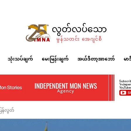
လွတ်လပ်သော
မွန်သတင်း အေဂျင်စီ
သုံးသပ်ချက်
မေးမြန်းချက်
အယ်ဒီတာ့အာဘော်
မာဒ
ပြန်လွတ်