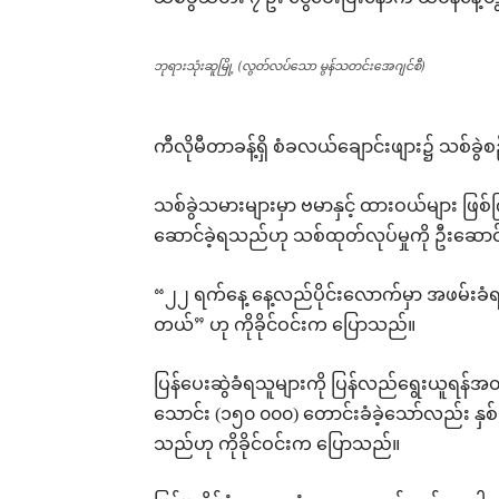
ဘုရားသုံးဆူမြို့ (လွတ်လပ်သော မွန်သတင်းအေဂျင်စီ)
ကီလိုမီတာခန့်ရှိ စံခလယ်ချောင်းဖျား၌ သစ်ခွဲ
သစ်ခွဲသမားများမှာ ဗမာနှင့် ထားဝယ်များ ဖြစ
ဆောင်ခဲ့ရသည်ဟု သစ်ထုတ်လုပ်မှုကို ဦးဆောင်သူ
“၂၂ ရက်နေ့ နေ့လည်ပိုင်းလောက်မှာ အဖမ်းခံရတ
တယ်” ဟု ကိုခိုင်ဝင်းက ပြောသည်။
ပြန်ပေးဆွဲခံရသူများကို ပြန်လည်ရွေးယူရန်အတွ
သောင်း (၁၅၀ ၀၀၀) တောင်းခံခဲ့သော်လည်း နှစ်ဦး
သည်ဟု ကိုခိုင်ဝင်းက ပြောသည်။