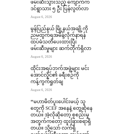
ဖမ်းဆီးသွားသည့် ကျောက်က
ဒင်ရွာသား ၅ ဦး ပြန်လွတ်လာ
August 6, 2026
မွန်ပြည်နယ် မြို့နယ်အချို့ကို
ညမထွက်ရအမိန့်လိုက်နာရန်
ထပ်မံသတိပေးထားပြီး
ဖမ်းဆီးမှုများ ဆက်တိုက်ရှိလာ
August 6, 2026
ထိုင်းအရပ်ဘက်အဖွဲ့များ မင်း
အောင်လှိုင်၏ ခရီးစဉ်ကို
ကန့်ကွက်ရှုတ်ချ
August 6, 2026
“မဟာမိတ်ပူးပေါင်းမယ့် သူ
တွေကို SCEF အနေနဲ့ တွေ့ဆုံနေ
တယ်။ အဲ့လိုဆိုတော့ စုစည်းမှု
အတွက်ကတော့ ထူးခြားစရာရှိ
တယ်။ သို့သော် လက်ရှိ