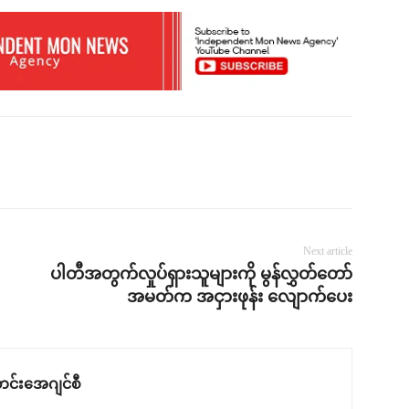
Next article
ပါတီအတွက်လှုပ်ရှားသူများကို မွန်လွှတ်တော်
အမတ်က အငှားဖုန်း လျောက်ပေး
င်းအေဂျင်စီ