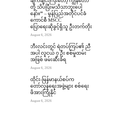
ချက်ချင်းကြီးတော့ ကျွန်တော်
တို့ သိပ်ပြီးမသိသာဘူးပေါ့
နော်။” – မွန်ပြည်အတိုင်ပင်ခံ
ကောင်စီ MSCC
ပြောရေးဆိုခွင့်ရှိသူ ဦးတက်တိုး
August 6, 2026
ဘီးလင်းတွင် ရဲတပ်ကြပ်၏ ညီ
အပါ လူငယ် ၇ ဦး စစ်မှုထမ်း
အဖြစ် ဖမ်းဆီးခံရ
August 6, 2026
ထိုင်း-မြန်မာနယ်စပ်က
တော်လှန်ရေးအဖွဲ့များ စစ်ရေး
ဖိအားကြုံနိုင်
August 6, 2026