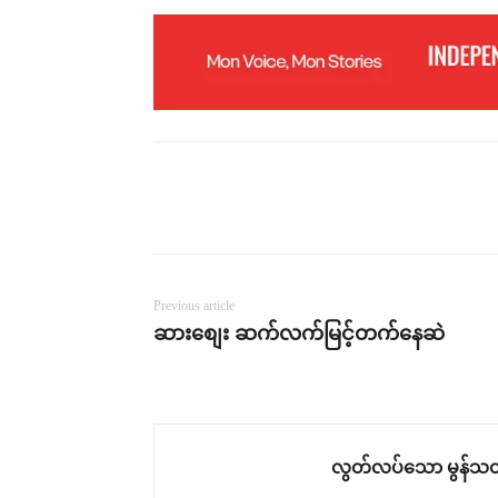
Previous article
ဆားစျေး ဆက်လက်မြင့်တက်နေဆဲ
လွတ်လပ်သော မွန်သတ