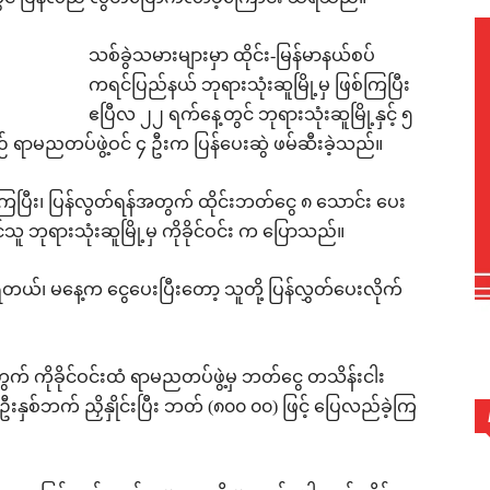
သစ်ခွဲသမားများမှာ ထိုင်း-မြန်မာနယ်စပ်
ကရင်ပြည်နယ် ဘုရားသုံးဆူမြို့မှ ဖြစ်ကြပြီး
ဧပြီလ ၂၂ ရက်နေ့တွင် ဘုရားသုံးဆူမြို့နှင့် ၅
စဉ် ရာမညတပ်ဖွဲ့ဝင် ၄ ဦးက ပြန်ပေးဆွဲ ဖမ်ဆီးခဲ့သည်။
်ကြပြီး၊ ပြန်လွတ်ရန်အတွက် ထိုင်းဘတ်ငွေ ၈ သောင်း ပေး
 ဘုရားသုံးဆူမြို့မှ ကိုခိုင်ဝင်း က ပြောသည်။
ယ်၊ မနေ့က ငွေပေးပြီးတော့ သူတို့ ပြန်လွှတ်ပေးလိုက်
က် ကိုခိုင်ဝင်းထံ ရာမညတပ်ဖွဲ့မှ ဘတ်ငွေ တသိန်းငါး
နှစ်ဘက် ညှိနှိုင်းပြီး ဘတ် (၈၀၀ ၀၀) ဖြင့် ပြေလည်ခဲ့ကြ