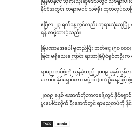
မြန်မာနိုင်ငံ ဘုရားသုံးဆူဒေသတွင် သစ်ရှားပ
နိုင်ငံအတွင်း တရားမဝင် သစ်ခိုး ထုတ်လုပ်
ဧပြီလ ၂၃ ရက်နေ့တွင်လည်း ဘုရားသုံးဆူမြို့ ဝန
ရန် စာပို့ထားခဲ့သည်။
ခြံပဏာမအပေါ် မူတည်ပြီး ဘတ်ငွေ (၅၀ ၀၀၀
ခြင်း မရှိသေးကြောင်း ရာဘာခြံပိုင်ရှင်တဦး
ရာမညတပ်ဖွဲ့ကို လွန်ခဲ့သည့် ၂၀၀၉ ခုနှစ် ဇွန်လခ
ဟောင်း နိုင်ရှောင်းက အဖွဲ့ဝင် (၁၀) ဦးခန့်ဖြင့် 
၂၀၀၉ ခုနှစ် အောက်တိုဘာလခန့်တွင် နိုင်ရှောင်
ပူးပေါင်းလိုက်ပြီးနောက်တွင် ရာမညတပ်ကို 
TAGS
သတင်း