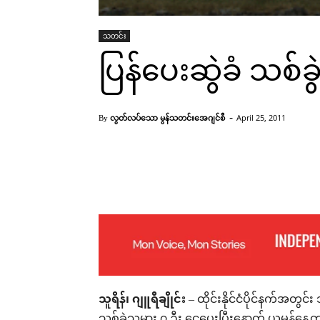
သတင်း
ပြန်ပေးဆွဲခံ သစ်ခ
-
လွတ်လပ်သော မွန်သတင်းအေဂျင်စီ
April 25, 2011
By
ဘုရားသုံးဆူမြို့ (လွတ်လပ်သော မွန်သတင်းအေဂျင်စီ)
Facebook
X
Pinterest
သူရိန်၊ ဂျူရီချိုင်း
– ထိုင်းနိုင်ငံပိုင်နက်အတွင်
သစ်ခွဲသမား ၇ ဦး ငွေပေးပြီးနောက် ယမန်နေ့