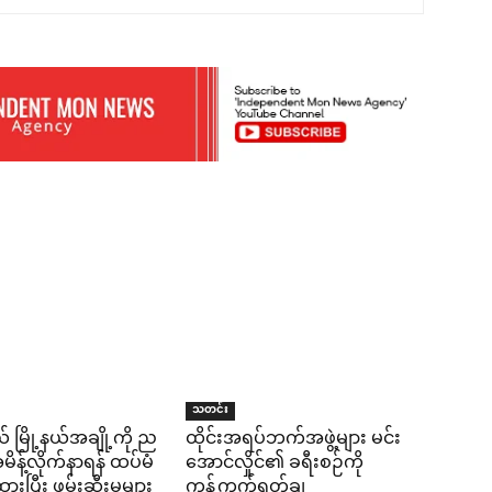
သတင်း
် မြို့နယ်အချို့ကို ည
ထိုင်းအရပ်ဘက်အဖွဲ့များ မင်း
န့်လိုက်နာရန် ထပ်မံ
အောင်လှိုင်၏ ခရီးစဉ်ကို
ပြီး ဖမ်းဆီးမှုများ
ကန့်ကွက်ရှုတ်ချ