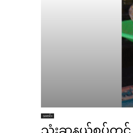
သတင်း
သုံးဆူနယ်စပ်တွင