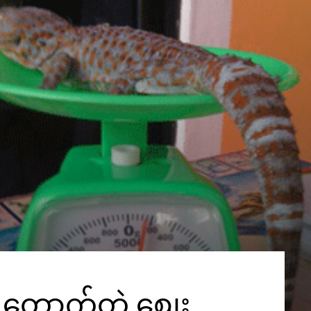
် တောက်တဲ့ စျေး