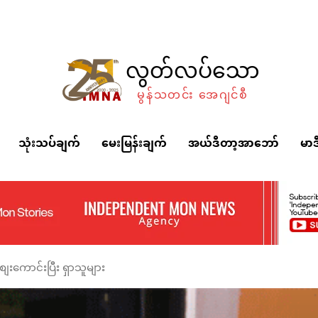
လွတ်လပ်သော
မွန်သတင်း အေဂျင်စီ
သုံးသပ်ချက်
မေးမြန်းချက်
အယ်ဒီတာ့အာဘော်
မာဒ
ေးကောင်းပြီး ရှာသူများ