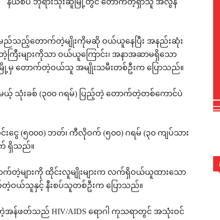
နယ်စပ် ဘုရားသုံးဆူမြို့တွင် တောက်တဲ့ရှာသူ အလွန်
်သည့်တောက်တဲ့မျိုးကိုမဆို ဝယ်ယူနေပြီး အနည်းဆုံး
က်တဲ့ကြီးများကိုသာ ဝယ်ယူကြောင်း၊ အနာအဆာမရှိသော
မြို့မှ တောက်တဲ့ဝယ်သူ အမျိုးသမီးတစ်ဦးက ပြောသည်။
ယ့် သုံးခစ် (၃၀၀ ဂရမ်) ပြည့်တဲ့ တောက်တဲ့တစ်ကောင်ပဲ
ုင်းငွေ (၅၀၀၀) ဘတ်၊ ကီလိုဝက် (၅၀၀) ဂရမ် (၃၀ ကျပ်သား
် ရှိသည်။
ာက်တဲ့များကို ထိုင်းလူမျိုးများက လက်ရှိဝယ်ယူထားသော
ဲ့ဝယ်သူနှင့် နီးစပ်သူတစ်ဦးက ပြောသည်။
တဲ့အန်ဖတ်သည် HIV/AIDS ရောဂါ ကုသရာတွင် အသုံးဝင်