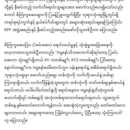
တို့နှင့်
နီးစပ်သည
့်
လက်လီရောင်းသူများအား
ဖောက်သည်ပေး၍သော်လည်း
ကောင
်
စိတ
ကွဆေးများကို
ြ
ဖန
ဖူးလ
က်ရှိပြီး
ဘုရားသုံးဆူမြိ
တွင်းရှိ
ကရင်စုရပ်ကွက
်နှင့်
နယ်စပ်ဂိတ်များတွင
်
အများဆုံးရောင်းချနေကြကြောင်း
KPF
အဖွဲ့အစည်း
နှင့်
နီးစပ်သည
အမည်
မဖော်လိုသူတစ်ဦးက
ပြောသည
်။
စိတ
ကွဆေးပြား
(ြ
မင်းဆေး
)
ရောင်းဝယ်မ
ှုနှင့်
သုံးစွဲမှုအခြေအနေကို
လေ့လာထားသူတစ်ဦးကလည်း
“
ကျနော်သိသလောက်ဆိုရင်တော
့ ြ
မင်း
ဆေးက
သုံးမ
ိးရှိတယ
် XY
ကတစ်မ
XYZ
ကတစ်မ
ြ
ပီးတော
နောက်တမ
ိးက
ကျနော်ခေါ်မတက်ဘူး
၊
ပန်းနုရောင်နဲ
့
အစိမ်းရောင်ရှိတယ
်၊
ဘုရားသုံးဆူမှာ
ဖောက်သည်စျေး
တစ်လုံးကို
ဘက်ကိုးဆယ်နဲ
့
တစ်ရာ
ကြားမှာရှိတယ
်၊
လက်လီဖြန
တဲ့သူတွေက
တစ်လုံးကို
ဘတ်တစ်ရာ
့နှ
စ်ဆယ်နဲ
ရောင်းတယ
်၊
ပေါ်ပေါ်ထင်ထင်နဲ့ကို
ရောင်းနေတာ
ကျနော်နဲ့သိတဲ့လူတစ်
ယောက်ဆိုရင
်
တစ်နေ့ကို
အလုံးတစ်ရာလောက်ရောင်းရတယ
်၊
သူ့အတွက
တစ်နေ
့ နှ
စ်ထောင်လောက်ကျန်တယ
်၊
ဆေးစွဲတဲ့လူတွေလည်း
တော်တော်လေး
များလာတယ
်၊
အများစုကတော
့ ြ
မိ
ခံလူငယ်တေ
ွ
ပိုပြီးတော
့
သုံးကြတယ
်”
ဟု
ပြောသည
်။