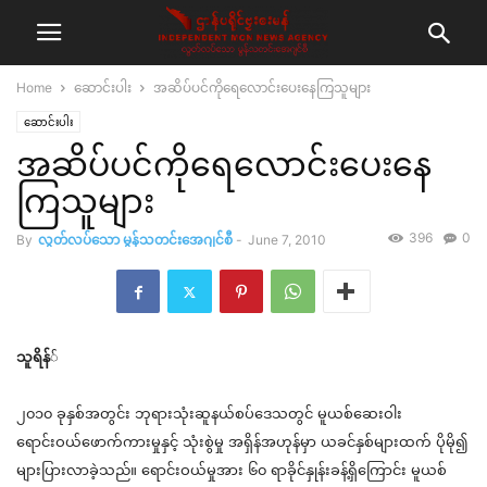
Home
ဆောင်းပါး
အဆိပ်ပင်ကိုရေလောင်းပေးနေကြသူများ
ဆောင်းပါး
အဆိပ်ပင်ကိုရေလောင်းပေးနေ
ကြသူများ
396
0
By
လွတ်လပ်သော မွန်သတင်းအေဂျင်စီ
-
June 7, 2010
သူရိန်
်
၂၀၁၀
ခု
နှ
စ်အတွင်း
ဘုရားသုံးဆူနယ်စပ်ဒေသတွင
်
မူယစ်ဆေးဝါး
ရောင်းဝယ်ဖောက်ကားမ
ှုနှင့်
သုံးစွဲမ
ှု
အရှိန်အဟုန်မှာ
ယခင
်နှ
စ်များထက
်
ပိုမို
၍
များပြားလာခဲ့သည
်။
ရောင်းဝယ်မှုအား
၆၀
ရာခိုင
်နှု
န်းခန
ရှိကြောင်း
မူယစ်