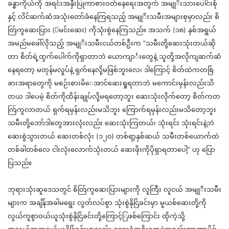
ခန္ဓ
ာကိုယ်ကို
အရင်းအ
နှ
ီးပြုကာစားဝတ်နေရေးအတွက
်
အမ
ိးသားပေါင်းစုံ
နှင့်
လိင်ဆက်ဆံအသုံးတော်ခံနေကြရသည
့်
အမ
ိးသမီးအများစုမှာလည်း
စိ
တ
ကွဆေးပြား
(ြ
မင်းဆေး
)
ကိုသုံးစွဲနေကြသည
်။
အသက
် (၁၈) နှ
စ်အရွယ
အမည်မဖေါ်လိုသည
့်
အမ
ိးသမီးငယ်တစ်ဦးက
“
သမီးတို့ဆေးသုံးတယ်ဆို
တာ
စိတ်ရဲ့ထွက်ပေါက်ကိုရှာတာဘဲ
ယော
ကျာ
င်္
းတွေနဲ
့
သူတို့အလိုကျဆက်ဆံ
နေရတော
့
မတုန်မလှုပ်နဲ
့
ရှက်နေလို့မဖြစ်ဘူးလေ
၊
ဒါကြောင
့်
စိတ်ထဲကတစ
ခားအရာတွေကို
မစဉ်းစားမိေ
အာင်ဆေး
ရှု
ရတာဘဲ
မကောင်းမှန်းလည်းသိ
တယ
်
ဒါပေမဲ
့
စိတ်ကိုထိန်းခ
ပ်လို့မရတော့ဘူး
ဆေးသုံးလိုက်တော
့
စိတ်ကတ
က
ကွလာတယ
်
ရှက်ရမှန်းလည်းမသိဘူး
ကြောက်ရမှန်းလည်းမသိတော့ဘူး
သမီးတို့ဘော်
ဒါတွေအားလုံးလည်း
ဆေးသုံးကြတယ
်၊
သုံးရင်း
သုံးရင်းနဲ့ဘဲ
ဆေးစွဲသွားတယ
်
ဆေးတစ်လုံး
(၁၂၀)
တစ်ရာ
့နှ
စ်ဆယ
်
သမီးတစ်ယောက်ထဲ
တစ်ခါတစ်လေ
ငါးလုံးလောက်သုံးတယ
်
ဆေး
ဖိုး
ကိုပိုရှာရတာပေ
ါ့”
ဟု
ပြော
ပြသည
်။
ဘုရားသုံးဆူဒေသတွင
်
စိတ
ကွဆေးပြားများကို
လူကြီး
လူငယ
အမ
ိးသမီး
များက
အချိန်အခါမရွေး
လွတ်လပ်စွာ
သုံးစွဲနိုင
ခင်းမှာ
မူ
ယစ်ဆေးတို့ကို
လွယ်ကူစွာဝယ်ယူသုံးစွဲနိုင
ခင်းတို့ကြောင
ဖစ်ကြောင်း
ထို
ကဲ့သို