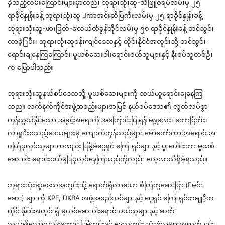
ခဲ့သည
လမ်းကြောင်းများမှာလည်း
ဘုရားသုံးဆူ-သံဖြူဇရပ်လမ်းမ
ှ ၂၅
ရာခိုင
်နှု
န်းခန
့်
ဘုရားသုံးဆူ
-ြ
ကာအင်းဆိပ
ကီးလမ်းမ
ှ ၂၅
ရာခိုင
်နှု
န်းခန
ဘုရားသုံးဆူ-ဖားပြတ
်-
ခလယ်တံခွန်တိုင်လမ်းမ
ှ ၅၀
ရာခိုင
်နှု
န်းခန
တင်သွင်း
လာခဲ
ပီး
၊
ဘုရားသုံးဆူဝန်းကျင်ဒေသ
နှင့်
ထိုင်းနိုင်ငံအတွင်းသို
့
တင်သွင်း
ရောင်းချနေကြကြောင်း
မူယစ်ဆေးဝါးရောင်းဝယ်သူများ
နှင့်
နီးစပ်သူတစ်ဦး
က
ပြောပါသည
်။
ဘုရားသုံးဆူနယ်စပ်ဒေသသို
့
မူယစ်ဆေးများကို
သယ်ယူရောင်းချနေကြ
သည
်။
လက်နက်ကိုင်အဖွဲ့အစည်းများအပြင
်
နယ်စပ်ဒေသ
၏
လွတ်လပ်စွာ
ကုန်သွယ
်န
ိုင်သော
အခွင
အရေးကို
အကြောင်းပြုရန
် မန္တ
လေး
၊
တောင
ကီး
၊
လာ
ရှု
ိးစသည
ဒေသများမ
ှ
ကျောက်ကုန်သည်များ
မော်တော်ကားအရောင်းအ
ဝယ
ပုလုပ်သူများကလည်း
ြ
မိ
ခံငွေရှင
်
ကြေးရှင်များ
နှင့်
ပူးပေါင်းကာ
မူယစ်
ဆေးဝါး
ရောင်းဝယ်မ
ပုလုပ်နေကြသည်ကိုလည်း
လေ့လာသိရှိခဲ့ရသည
်။
ဘုရားသုံးဆူဒေသအတွင်းသို
့
ရောက်ရှိလာသော
စိတ
ကွဆေးပြာ
(ြ
မင်း
ဆေး
)
များကို
KPF, DKBA
အဖွဲ့အစည်းဝင်များ
နှင့်
ငွေရှင
်
ကြေးရှင်တခ
ိ့က
ထိုင်းနိုင်ငံအတွင်းရှိ
မူယစ်ဆေးဝါးရောင်းဝယ်သူများ
နှင့်
ဆက်
သွယ
်၍
သော်လည်းကောင
် ြ
မိ
တွင်း
နှင့်
ဒေသတွင်း
သုံးစွဲသူများအတွက
် ၄င်း