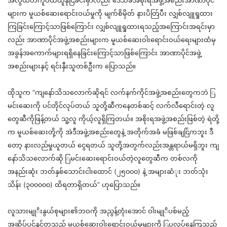
အလွယ်တကူဝယ်ယူနိုင
ခင်းမှာလည်း
ဒေသခံအစိုးရအဖွဲ့အစည်းအာဏာပိုင်
များက
မူ
ယစ်ဆေးရောင်းဝယ်မှုကို
မျက်စိမှိ
တ
နားပိတ
ပီး
လ
စ်လ
ျူရှု
ထား
ကြခြင်းကြောင
သာဖြစ်ကြောင်း
လ
စ်လ
ျူရှု
ထားရသည
အကြောင်းအရင်းမှာ
လည်း
အာဏာ
ပိုင်အဖွဲ့အစည်းများက
မူ
ယစ်ဆေးဝါးရောင်းဝယ်ရေးများထံမ
အခွန်အကောက်များ
ရရှိနေခြင်းကြောင
သာဖြစ်ကြောင်း
အာဏာပိုင်အဖွဲ့
အစည်းများ
နှင့်
ရင်း
နှ
ီးသူတစ်ဦးက
ပြောသည
်။
ထိုသူက
“
ကျနော်သိသလောက်ဆိုရင
်
လက်နက်ကိုင်အဖွဲ့အစည်းတွေကဘဲ
ြ
မင်းဆေးကို
ပင်တိုင်
လုပ်တယ
်
သူတို့ဆီကနေတစ်ဆင
လက်လီရောင်းတဲ
့
လူ
တွေဆီကိုဖြန
တယ
်
သူ့လူ
ကိုယ
လူရှိကြတယ
်။
အစိုးရအဖွဲ့အစည်းဖြစ်တဲ
့
ရဲတို့
က
မူယစ်ဆေးတို့ကို
အဲဒီအဖွဲ့အစည်းတွေနဲ
အတိုက်အခံ
မဖြစ်ချင
ကဘူး
ဒီ
တော
့
နားလည်မှုယူတယ
်
ငွေရတယ
်
သူတို့အတွက်လည်းအ
န္တ
ရာယ်မရှိဘူး
ကျ
နော်သိသလောက်ဆို
ြ
မင်းဆေးရောင်းဝယ်တဲ့လူတွေဆီက
တစ်လကို
အနည်းဆုံ
ဘတ
်နှ
စ်သောင်း
ငါးထောင
်
(၂၅၀၀၀)
နဲ
့
အများဆံ
ဘတ်သုံး
သိန်း
(၃၀၀၀၀၀)
ထိရတာရှိတယ
်”
ဟုပြောသည
်။
လူသားမ
နွ
ယ်စုများ၏ဘဝကို
အညွန
တုံးအောင
်
ဝါးမ
ိပစ်မည
အဆိပ်ပင
်နှင့်
တူသည
့်
မူ
ယစ်ဆေးဝါးရောင်းဝယ်မှုများကို
ြ
ပုလုပ်နေကြသည