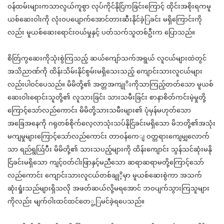
ဝန်ထမ်းများကသာလွယ်ကူစွာ
လုပ်ကိုင
်န
ိုင
ကခြင်းကြောင
့်
ထိုင်းအစိုးရကမူ
ယစ်ဆေး
ဝါး
ကို
လုံးဝပပျောက်အောင်တားဆီးနိုင်ခဲ
ခင်း
မရှိကြောင်းကို
လည်း
မူ
ယစ်ဆေးရောင်းဝယ်မ
နှင့်
ပတ်
သက်သူတစ်ဦးက
ပြောသည
်။
စိတ
ကွဆေးကိုသုံးစွဲကြသည
့်
ဆယ်ကျော်သက်အရွယ
်
လူငယ်များထဲတွင
အသိညာ
ဏ်ကို
ထိန်းသိမ်းနိုင်စွမ်းမရှိသေးသည
့်
ကျောင်းသားလူငယ်များ
လည်းပါဝင်ပေသည
်။
မိမိတို
့၏
အတ္တအက
ိးကိုသာကြည
တတ်သော
မူ
ယစ်
ဆေး
ဝါး
ရောင်းသူတို
့၏
လူသားခြင်း
သားသမီးခြင်း
စာနာစိတ်ကင်းမဲ့မှုတို့
ကြောင
သော်လည်ကောင်း
မိမိတို့သားသမီးများ
၏
ပုံမှန်မဟုတ်သော
အခြေအနေကို
ဂရုတစ်စိုက်လေ့လာသုံးသပ
်န
ိုင
ခင်းမရှိသော
မိဘတို
့၏
အသုံး
မကျမှုများကြောင
သော်လည်ကောင်း
တာဝန်ကေ
ျ
ဝတ္တရားကျေမ
လောက်
သာ
ရည်ရွယ
ပီး
မိမိတို
့၏
သားသပည
များကို
ထိန်းကျောင်း
သွန်သင်ဆုံးမနို
င
ခင်းမရှိသော
ကျင
ဝတ်ငါးဖြာ
နှင့်
မညီသော
ဆရာဆရာမတို့ကြောင
သော
လည်ကောင်း
ကျောင်းသားလူငယ်တစ်ခ
ိ့မှာ
မူယစ်ဆေးစွဲကာ
အသက်
ဆုံး
ရှု
သည်များရှိသလို
အဖတ်ဆယ်လို့မရအောင
်
ဘဝပျက်သွားကြသူ
များ
ကိုလည်း
မျက်ဝါးထင်ထင်တေ
မင်ခဲ့ရပေသည
်။