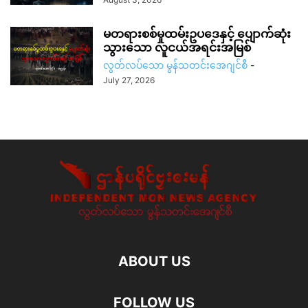
မတရားစစ်မှုထမ်းဥပဒေနှင့် ပျောက်ဆုံး
သွားသော လူငယ်အရင်းအမြစ်
လွတ်လပ်သော မွန်သတင်းအေဂျင်စီ
-
July 27, 2026
ABOUT US
FOLLOW US