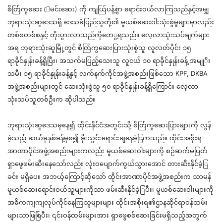
စိတ
ကွဆေး
(ြ
မင်းဆေး
)
ကို
ကျယ
ပန
စွာ
ရောင်းဝယ်လာကြသည
်နှင့်
အမ
ဘုရားသုံးဆူဒေသရှိ
ဒေသခံပြည်သူတို
့၏
မူယစ်ဆေးဝါးသုံးစွဲမှုများမှာလည်း
တစ်စတစ်စ
နှင့်
တိုးပွားလာသည်ကိုတေ
ရသည
်။
လေ့လာသုံးသပ်ချက်များ
အရ
ဘုရားသုံးဆူမြိ
တွင
်
စိတ
ကွဆေးပြားသုံးစွဲသူ
လူလတ်ပိုင်း
၁၅
ရာခိုင
်နှု
န်းခန
ရှိပြီး
၊
အသက်မပြည
သေးသူ
လူငယ
် ၁၀
ရာခိုင
်နှု
န်းခန
့်
အမ
သမီး
၁၅
ရာခိုင
်နှု
န်းခန
့်နှင့်
လက်နက်ကိုင်အဖွဲ့အစည်းဖြစ်သော
KPF, DKBA
အဖွဲ့အစည်းများတွင
်
ဆေးသုံးစွဲသူ
၅၀
ရာခိုင
်နှု
န်းခန
ရှိကြောင်း
လေ့လာ
သုံးသပ်သူတစ်ဦးက
ဆိုပါသည
်။
ဘုရားသုံးဆူဒေသမှနေ
၍
ထိုင်း
နိုင်
ငံအတွင်းသို
့
စိတ
ကွဆေးပြားများကို
လွန်
ခဲ့သည
ဆယ်ခု
နှ
စ်ခန
မှစ
၍
ခိုးသွင်းရောင်းချနေခဲ
ကသည
်။
ထိုင်းအစိုးရ
အာဏာပိုင်အဖွဲ့အစည်းများကလည်း
မူ
ယစ်ဆေး
ဝါး
များကို
စဉ်ဆက်မပြတ်
ရှာဖွေဖမ်းဆီးနေသော်လည်း
လုံးဝပျောက်ကွယ်သွားအောင
်
တားဆီးနိုင်ခဲ
ခင်း
မရှိပေ
။
အဘယ
ကြောင
ဆိုသော
်
ထိုင်းအာဏာပိုင်အဖွဲ့အစည်းက
သာမန်
မူ
ယစ်ဆေးရောင်းဝယ်သူများကိုသာ
ဖမ်းဆီးနိုင်ခဲ
ပီး
၊
မူ
ယစ်ဆေးဝါးများကို
အဓိကကျကျလုပ်ကိုင်နေကြ
သူများများ
ထိုင်းအစိုးရ၏ဌာနဆိုင်ရာဝန်ထမ်း
များသာဖြစ
ပီး
၊
၎င်း
ဝန်ထမ်းများအား
ရှာဖွေစစ်ဆေးခြင်းမရှိသည
အတွက