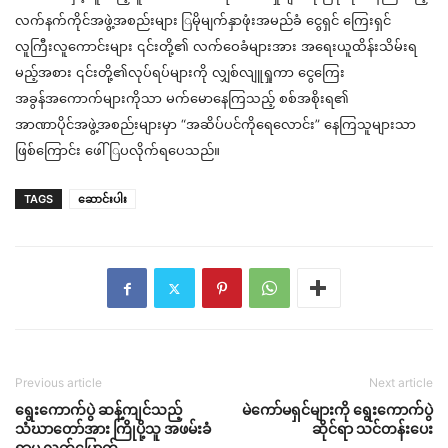
လက်နက်ကိုင်အဖွဲ့အစည်းများ
ြ
မိုမျက
်နှ
ာဖုံးအမည်ခံ
ငွေရှင
ကြေးရှင
လူကြီးလူကောင်းများ
၎င်း
တို
့၏
လက်ဝေခံများအား
အရေးယူထိန်းသိမ်းရ
မည
အစား
၎င်း
တို
့၏
လုပ်ရပ်များကို
လ
စ်လ
ျူရှု
ကာ
ငွေကြေး
အခွန်အကောက်များကိုသာ
မက်မောနေကြသည
့်
စစ်အစိုးရ
၏
အာဏာပိုင်အဖွဲ့အစည်းများမှာ
“
အဆိပ်ပင်ကိုရေလောင်း
”
နေကြသူများသာ
ဖြစ်ကြောင်း
ဖေ
ပလိုက်ရပေသည
်။
TAGS
ဆောင်းပါး
Previous article
Next article
ရွေးကောက်ပွဲ ဆန့်ကျင်သည့်
မဲကော်မရှင်များကို ရွေးကောက်ပွဲ
သံဃာတော်အား ကြိုပို့သူ အဖမ်းခံ
ဆိုင်ရာ သင်တန်းပေး
ရာမှ လွတ်မြောက်