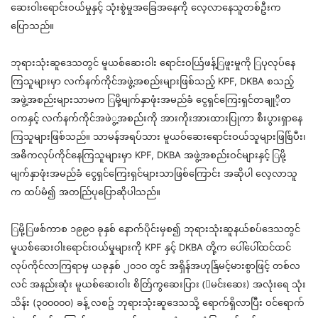
ဆေးဝါးရောင်းဝယ်မ
ှုနှင့်
သုံးစွဲမှုအခြေအနေကို
လေ့လာနေသူတစ်ဦးက
ပြောသည
်။
ဘုရားသုံးဆူဒေသတွင
်
မူယစ်ဆေးဝါး
ရောင်းဝယ
ဖန
ဖူးမှုကို
ြ
ပုလုပ်နေ
ကြသူများမှာ
လက်နက်ကိုင်အဖွဲ့အစည်းများဖြစ်သည
့် KPF, DKBA
စသည
အဖွဲ့အစည်းများသာမက
ြ
မိ
မျက
်နှ
ာဖုံးအမည်ခံ
ငွေရှင်ကြေးရှင်တခ
ိ့တ
ဝက
်နှင့်
လက်နက်ကိုင်အဖဲ
အစည်းကို
အားကိုးအားထားပြုကာ
စီးပွားရှာနေ
ကြ
သူများဖြစ်
သည
်။
သာမန်အရပ်သား
မူယဝ်ဆေးရောင်းဝယ်သူများဖြစ
ပီး
၊
အဓိကလုပ်ကိုင်နေကြသူများမှာ
KPF, DKBA
အဖွဲ့အစည်းဝင်များ
နှင့် ြ
မိ
မျက
်နှ
ာဖုံးအမည်ခံ
ငွေရှင်ကြေးရှ
င်များသာဖြစ်ကြောင်း
အဆိုပ
ါ
လေ့လာသူ
က
ထပ်မံ
၍
အတည
ပုပြောဆိုပါသည
်။
ြ
မိ
ဖစ်ကာစ
၁၉၉၀
ခု
နှစ်
နောက်ပိုင်းမှစ
၍
ဘုရားသုံးဆူနယ်စပ်ဒေသတွင
မူယစ်ဆေးဝါးရောင်းဝယ်မှုများကို
KPF နှင့် DKBA
တို့က
ပေါ်ပေါ်ထင်ထင
လုပ်ကိုင်လာကြရာမ
ှ
ယခု
နှစ် ၂၀၁၀
တွင
်
အရှိန်အဟုန
မင
မားစွာဖြင
့်
တစ်လ
လ
ျှင်
အနည်းဆုံး
မူယစ်ဆေးဝါး
စိတ
ကွဆေးပြား
(ြ
မင်းဆေး
)
အလုံးရေ
သုံး
သိန်း
(၃၀၀၀၀၀)
ခန
့်
လစဥ
်
ဘုရားသုံးဆူဒေသသို
့
ရောက်ရှိလာပြီး
ဝင်ရောက်