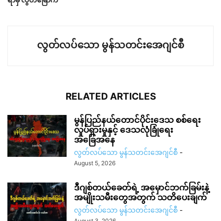
လွတ်လပ်သော မွန်သတင်းအေဂျင်စီ
RELATED ARTICLES
မွန်ပြည်နယ်တောင်ပိုင်းဒေသ စစ်ရေး
လှုပ်ရှားမှုနှင့် ဒေသလုံခြုံရေး
အခြေအနေ
လွတ်လပ်သော မွန်သတင်းအေဂျင်စီ
-
August 5, 2026
ဒီဂျစ်တယ်ခေတ်ရဲ့ အမှောင်ဘက်ခြမ်းနဲ့
အမျိုးသမီးတွေအတွက် သတိပေးချက်
လွတ်လပ်သော မွန်သတင်းအေဂျင်စီ
-
August 3, 2026