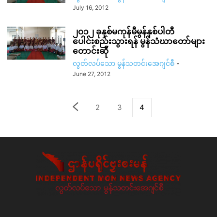
July 16, 2012
၂၀၁၂ ခုနှစ်မကုန်မီမွန်နှစ်ပါတီ
ပေါင်းစည်းသွားရန် မွန်သံဃာတော်များ
တောင်းဆို
လွတ်လပ်သော မွန်သတင်းအေဂျင်စီ
-
June 27, 2012
2
3
4