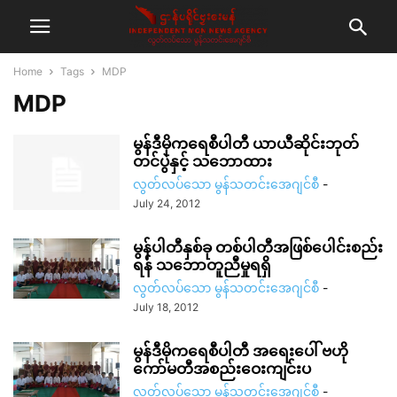
Home
Tags
MDP
MDP
မွန်ဒီမိုကရေစီပါတီ ယာယီဆိုင်းဘုတ်
တင်ပွဲနှင့် သဘောထား
လွတ်လပ်သော မွန်သတင်းအေဂျင်စီ
-
July 24, 2012
မွန်ပါတီနှစ်ခု တစ်ပါတီအဖြစ်ပေါင်းစည်း
ရန် သဘောတူညီမှုရရှိ
လွတ်လပ်သော မွန်သတင်းအေဂျင်စီ
-
July 18, 2012
မွန်ဒီမိုကရေစီပါတီ အရေးပေါ် ဗဟို
ကော်မတီအစည်းဝေးကျင်းပ
လွတ်လပ်သော မွန်သတင်းအေဂျင်စီ
-