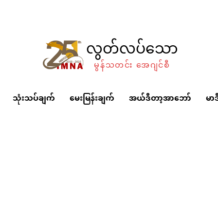
လွတ်လပ်သော
မွန်သတင်း အေဂျင်စီ
သုံးသပ်ချက်
မေးမြန်းချက်
အယ်ဒီတာ့အာဘော်
မာဒ