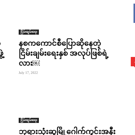
ငြိမ်းချမ်းရေး
်
နစကကောင်စီပြောဆိုနေတဲ့
ဲ့
ငြိမ်းချမ်းရေးနှစ် အလုပ်ဖြစ်ရဲ့
လား￼
July 17, 2022
ငြိမ်းချမ်းရေး
ဘုရားသုံးဆူမြို့ဂေါက်ကွင်းအနီး