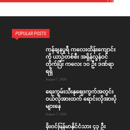
POPULAR POSTS
ကန်ချနပူရီ ကလေးထိန်းကျောင်း
ကို ယာဉ်တစ်စီး အရှိန်လွန်ဝင်
တိုက်ပြီး ကလေး ၁၀ ဦး ဒဏ်ရာ
ရရှိ
August 7, 2026
ရေးကွမ်းသီးနုဈေးကွက်အတွင်း
ဝယ်လိုအားထက် ရောင်းလိုအားပို
များနေ
August 7, 2026
ခိုးဝင်မြန်မာနိုင်ငံသား ၄၃ ဦး