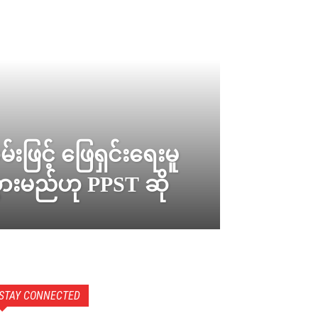
်းဖြင့် ဖြေရှင်းရေးမူ
ားမည်ဟု PPST ဆို
STAY CONNECTED