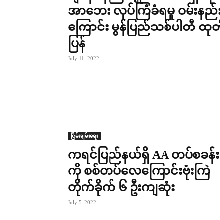
အာဘေး လုပ်ကြံခံရမှု ဝမ်းနည်
ကြောင်း မွန်ပြည်သစ်ပါတီ ထုတ
ပြန်
July 11, 2022
ငြိမ်းချမ်းရေး
ကရင်ပြည်နယ်ရှိ AA တပ်စခန်း
ကို စစ်တပ်လေကြောင်းဗုံးကြဲ
တိုက်ခိုက် ၆ ဦးကျဆုံး
July 5, 2022