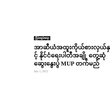
ငြိမ်းချမ်းရေး
အာဆီယံအထူးကိုယ်စားလှယ်နှ
င့် နိုင်ငံရေးပါတီအချို့ တွေ့ဆုံ
ဆွေးနွေးပွဲ MUP တက်မည်
July 1, 2022