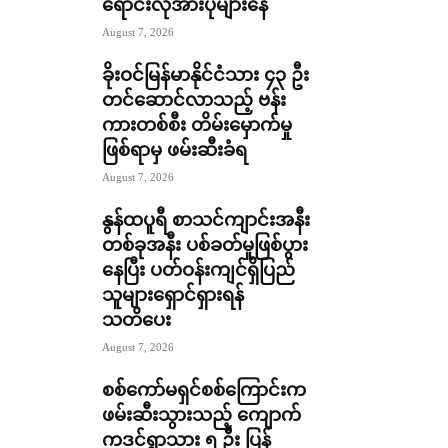
ရောင်းလိုအားပိုများနေ
August 7, 2026
ခိုးဝင်မြန်မာနိုင်ငံသား ၄၃ ဦး
တင်ဆောင်လာသည့် ဗန်း
ကားတစ်စီး တိမ်းမှောက်မှု
ဖြစ်ရာမှ ဖမ်းဆီးခံရ
August 7, 2026
နွန်ထပူရီ စာသင်ကျာင်းအနီး
တစ်ခုအနီး ပစ်ခတ်မှုဖြစ်ပွား
နေပြီး ပတ်ဝန်းကျင်ရှိပြည်
သူများရှောင်ရှားရန်
သတိပေး
August 7, 2026
စစ်ကော်မရှင်စစ်ကြောင်းက
ဖမ်းဆီးသွားသည့် ကျောက်
ကဒင်ရွာသား ၅ ဦး ပြန်