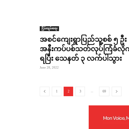
ငြိမ်းချမ်းရေး
အစင်ကျေးရွာပြည်သူ့စစ် ၅ ဦး
အနီးကပ်ပစ်သတ်လုပ်ကြံခံလို
ရပြီး သေနတ် ၃ လက်ပါသွား
June 28, 2022
...
1
2
3
69