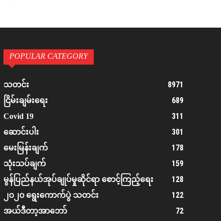
POPULAR CATEGORY
8971
သတင်း
689
ငြိမ်းချမ်းရေး
311
Covid 19
301
ဆောင်းပါး
178
မေးမြန်းချက်
159
သုံးသပ်ချက်
128
မွန်ပြည်နယ်အုပ်ချုပ်မှုဆိုင်ရာ စောင့်ကြည့်ရေး
122
၂၀၂၀ ရွေးကောက်ပွဲ သတင်း
72
အယ်ဒီတာ့အာဘော်