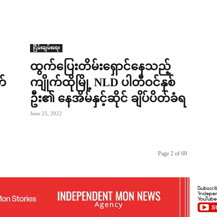
ငြိမ်းချမ်းရေး
ထွက်ပြေးတိမ်းရှောင်နေသည့်
က်
ကျိုက်ထိုမြို့ NLD ပါတီဝင်နှစ်
ဦး၏ နေအိမ်နှင့်ဆိုင် ချိပ်ပိတ်ခံရ
June 25, 2022
Page 2 of 69