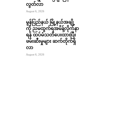
လွတ်လာ
August 6, 2026
မွန်ပြည်နယ် မြို့နယ်အချို့
ကို ညမထွက်ရအမိန့်လိုက်နာ
ရန် ထပ်မံသတိပေးထားပြီး
ဖမ်းဆီးမှုများ ဆက်တိုက်ရှိ
လာ
August 6, 2026