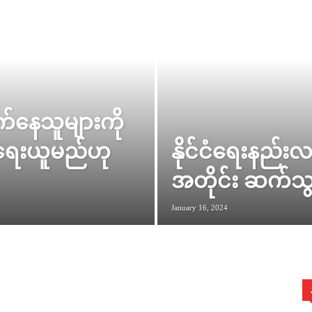
က်နေသူများကို
ရေးယူမည်ဟု
နိုင်ငံရေးနည်းလမ
အတိုင်း ဆက်သွ
January 16, 2024