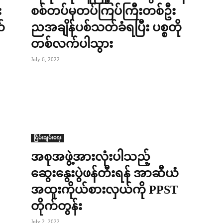
း
စစ်တပ်မှတပ်ကြပ်ကြီးတစ်ဦး
်
ညအချိန်ပစ်သတ်ခံရပြီး ပစ္စတို
တစ်လက်ပါသွား
July 6, 2022
ငြိမ်းချမ်းရေး
အစုအဖွဲ့အားလုံးပါသည့်
ဆွေးနွေးပွဲဖန်တီးရန် အာဆီယံ
အထူးကိုယ်စားလှယ်ကို PPST
တိုက်တွန်း
July 2, 2022