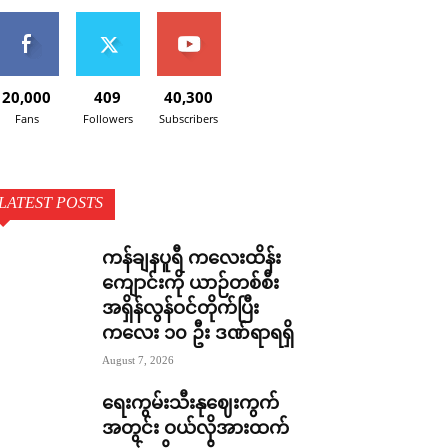
20,000
409
40,300
Fans
Followers
Subscribers
LATEST POSTS
ကန်ချနပူရီ ကလေးထိန်း
ကျောင်းကို ယာဉ်တစ်စီး
အရှိန်လွန်ဝင်တိုက်ပြီး
ကလေး ၁၀ ဦး ဒဏ်ရာရရှိ
August 7, 2026
ရေးကွမ်းသီးနုဈေးကွက်
အတွင်း ဝယ်လိုအားထက်