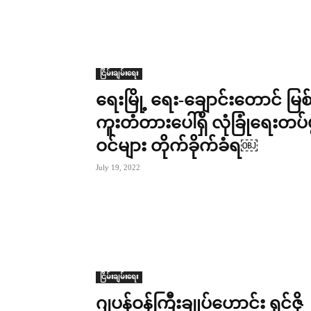
ငြိမ်းချမ်းရေး
ရေးမြို့ ရေး-ချောင်းတောင် မြစ
ကူးတံတားပေါ်ရှိ လုံခြုံရေးတပ်ဖွ
ဝင်များ တိုက်ခိုက်ခံရ￼
July 19, 2022
ငြိမ်းချမ်းရေး
ဂျပန်ဝန်ကြီးချုပ်ဟောင်း ရှင်ဇို