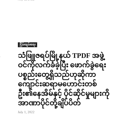
ငြိမ်းချမ်းရေး
သံဖြူဇရပ်မြို့နယ် TPDF အဖွဲ့
ဝင်ကိုလက်ခံခဲ့ပြီး ဖောက်ခွဲရေး
ပစ္စည်းတွေ့ရှိသည်ဟုဆိုကာ
ကျောင်းဆရာမဟောင်းတစ်
ဦး၏နေအိမ်နှင့် ပိုင်ဆိုင်မှုများကို
အာဏာပိုင်တို့ချိပ်ပိတ်
July 1, 2022