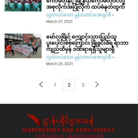
ကော်မတီနှင့် မြို့နယ်ကော်မတီဝင်တို့
အစုလိုက်အပြုံလိုက် ထပ်မံနုတ်ထွက်
လွတ်လပ်သော မွန်သတင်းအေဂျင်စီ
-
March 27, 2021
မော်လမြိုင် ကျောင်းသားပြည်သူ
ပူးပေါင်းစစ်ကြောင်း ဖြိုခွင်းခံရ ရာဘာ
ကျည်ထိမှန် ဒဏ်ရာရရှိသူများရှိ
လွတ်လပ်သော မွန်သတင်းအေဂျင်စီ
-
March 25, 2021
1
2
3