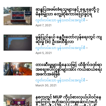
ဆန္ဒပြအဖမ်းခံရသူများနှင့် ရှေ့နေတို့ ၇
မိနစ်မျှသာ တွေ့ဆုံစကားပြောခွင့်ရ
လွတ်လပ်သော မွန်သတင်းအေဂျင်စီ
-
April 7, 2021
မွန်ပြည်နယ် နွေဦးတော်လှန်ရေးတွင် ကျ
ဆုံးမှု (၈) ဦးအထိရှိလာ
လွတ်လပ်သော မွန်သတင်းအေဂျင်စီ
-
April 5, 2021
တားဆီးမှုများရှိနေသဖြင့် ထိခိုက်ဒဏ်ရာ
အရေးပေါ်လူနာများအား ကယ်ဆယ်ရေး
အခက်အခဲဖြစ်
လွတ်လပ်သော မွန်သတင်းအေဂျင်စီ
-
March 30, 2021
နစကတွင် MUP ကိုယ်စားလှယ်ပါဝင်နေ
မှုကြောင့် ဗဟိုအလုပ်အမှုဆောင်/ဗဟို