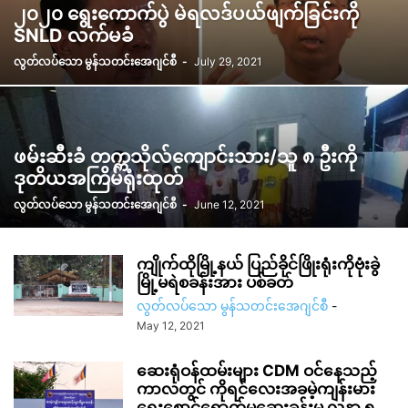
၂၀၂၀ ရွေးကောက်ပွဲ မဲရလဒ်ပယ်ဖျက်ခြင်းကို
SNLD လက်မခံ
လွတ်လပ်သော မွန်သတင်းအေဂျင်စီ
-
July 29, 2021
ဖမ်းဆီးခံ တက္ကသိုလ်ကျောင်းသား/သူ ၈ ဦးကို
ဒုတိယအကြိမ်ရုံးထုတ်
လွတ်လပ်သော မွန်သတင်းအေဂျင်စီ
-
June 12, 2021
ကျိုက်ထိုမြို့နယ် ပြည်ခိုင်ဖြိုးရုံးကိုဗုံးခွဲ
မြို့မရဲစခန်းအား ပစ်ခတ်
လွတ်လပ်သော မွန်သတင်းအေဂျင်စီ
-
May 12, 2021
ဆေးရုံဝန်ထမ်းများ CDM ဝင်နေသည့်
ကာလတွင် ကိုရင်လေးအခမဲ့ကျန်းမား
ရေးစောင့်ရှောက်မှုဆေးခန်းမှ လူနာ ၅