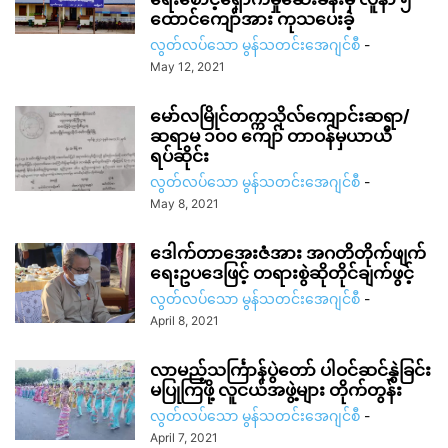
ထောင်ကျော်အား ကုသပေးခဲ့
လွတ်လပ်သော မွန်သတင်းအေဂျင်စီ
-
May 12, 2021
မော်လမြိုင်တက္ကသိုလ်ကျောင်းဆရာ/
ဆရာမ ၁၀၀ ကျော် တာဝန်မှယာယီ
ရပ်ဆိုင်း
လွတ်လပ်သော မွန်သတင်းအေဂျင်စီ
-
May 8, 2021
ဒေါက်တာအေးဇံအား အဂတိတိုက်ဖျက်
ရေးဥပဒေဖြင့် တရားစွဲဆိုတိုင်ချက်ဖွင့်
လွတ်လပ်သော မွန်သတင်းအေဂျင်စီ
-
April 8, 2021
လာမည့်သၚ်္ကြာန်ပွဲတော် ပါဝင်ဆင်နွှဲခြင်း
မပြုကြဖို့ လူငယ်အဖွဲ့များ တိုက်တွန်း
လွတ်လပ်သော မွန်သတင်းအေဂျင်စီ
-
April 7, 2021