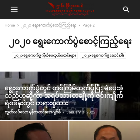
Home
၂၀၂၀ ရွေးကောက်ပွဲစောင့်ကြည့်ရေး
Page 2
၂၀၂၀ ရွေးကောက်ပွဲစောင့်ကြည့်ရေး
၂၀၂၀ ရွေးကောက်ပွဲ ကိုယ်စားလှယ်လောင်းများ
၂၀၂၀ ရွေးကောက်ပွဲ ဆောင်းပါး
၂၀၂၀ ရွေးကောက်ပွဲ မေးမြန်းချက်‌
၂၀၂၀ ရွေးကောက်ပွဲ သတင်း
ရွေးကောက်ပွဲတွင် တစ်ကြိမ်ထက်ပိုပြီး မဲပေးခဲ့
သည်ဟုဆိုကာ အရပ်သားတချို့ကို ဇင်းကျိုက်
ရဲစခန်းတွင် တရားစွဲထား
လွတ်လပ်သော မွန်သတင်းအေဂျင်စီ
-
January 3, 2022