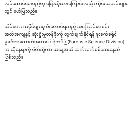
လုပ်ဆောင်ပေးမည်ဟု ပြောဆိုထားကြောင်းလည်း ထိုင်းသတင်းများ
တွင် ဖော်ပြသည်။
ထိုင်းအာဏာပိုင်များမှ မီးလောင်ရသည့် အကြောင်းအရင်း
အတိအကျနှင့် ဆုံးရှုံးမှုတန်ဖိုးကို တွက်ချက်နိုင်ရန် ဖူးခက်ခရိုင်
မှုခင်းအထောက်အထားပြ ရဲတပ်ဖွဲ့ (Forensic Science Division)
က ထိုနေရာကို ပိတ်ဆို့ကာ ယနေ့အထိ ဆက်လက်စစ်ဆေးနေဆဲ
ဖြစ်သည်။