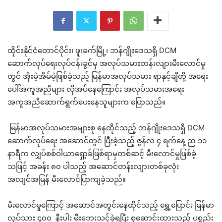
ထိုင်းနိုင်ငံတောင်ပိုင်း၊ ဖူးခက်မြို့၊ ဘန်ဂျိုးဒေသရှိ DCM
ဆောက်လုပ်ရေးလုပ်ငန်းခွင်မှ အလုပ်သမားတန်းလျားမီးလောင်မှု
တွင် အိုးမဲ့အိမ်မဲ့ဖြစ်ခဲ့သည့် မြန်မာအလုပ်သမား ရာနှင့်ချီတို့ အရေး
ပေါ်အကူအညီများ လိုအပ်နေကြောင်း အလုပ်သမားအရေး
အကူအညီဆောက်ရွက်ပေးနေသူများက ပြောသည်။
မြန်မာအလုပ်သမားအများစု နေထိုင်သည့် ဘန်ဂျိုးဒေသရှိ DCM
ဆောက်လုပ်ရေး အဆောင်တွင် ပြီးခဲ့သည့် ဇွန်လ ၄ ရက်နေ့ ည ၁၁
နာရီက လျှပ်စစ်ဝါယာရှော့ခ်ဖြစ်ရာမှတစ်ဆင့် မီးလောင်မှုဖြစ်ခဲ့
သဖြင့် အခန်း ၈၀ ပါသည့် အဆောင်တန်းလျားတစ်ခုလုံး
အလျင်အမြန် မီးလောင်ပြာကျခဲ့သည်။
မီးလောင်မှုကြောင့် အဆောင်အတွင်းနေထိုင်သည့် ရွှေ့ပြောင်း မြန်မာ
လုပ်သား ၄၀၀ နီးပါး မီးဘေးသင့်ခဲ့ရပြီး စုဆောင်းထားသည့် ပစ္စည်း