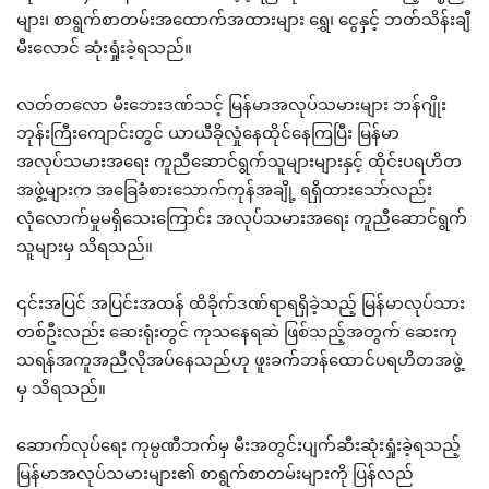
များ၊ စာရွက်စာတမ်းအထောက်အထားများ ရွှေ‌၊ ငွေနှင့် ဘတ်သိန်းချီ
မီးလောင် ဆုံးရှုံးခဲ့ရသည်။
လတ်တလော မီးဘေးဒဏ်သင့် မြန်မာအလုပ်သမားများ ဘန်ဂျိုး
ဘုန်းကြီးကျောင်းတွင် ယာယီခိုလှုံနေထိုင်နေကြပြီး မြန်မာ
အလုပ်သမားအရေး ကူညီဆောင်ရွက်သူများများနှင့် ထိုင်းပရဟိတ
အဖွဲ့များက အခြေခံစားသောက်ကုန်အချို့ ရရှိထားသော်လည်း
လုံလောက်မှုမရှိသေးကြောင်း အလုပ်သမားအရေး ကူညီဆောင်ရွက်
သူများမှ သိရသည်။
၎င်းအပြင် အပြင်းအထန် ထိခိုက်ဒဏ်ရာရရှိခဲ့သည့် မြန်မာလုပ်သား
တစ်ဦးလည်း ဆေးရုံးတွင် ကုသနေရဆဲ ဖြစ်သည့်အတွက် ဆေးကု
သရန်အကူအညီလိုအပ်နေသည်ဟု ဖူးခက်ဘန်ထောင်ပရဟိတအဖွဲ့
မှ သိရသည်။
ဆောက်လုပ်ရေး ကုမ္ပဏီဘက်မှ မီးအတွင်းပျက်ဆီးဆုံးရှုံးခဲ့ရသည့်
မြန်မာအလုပ်သမားများ၏ စာရွက်စာတမ်းများကို ပြန်လည်