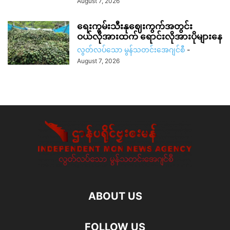
August 7, 2026
ရေးကွမ်းသီးနုဈေးကွက်အတွင်း
ဝယ်လိုအားထက် ရောင်းလိုအားပိုများနေ
လွတ်လပ်သော မွန်သတင်းအေဂျင်စီ
-
August 7, 2026
ABOUT US
FOLLOW US