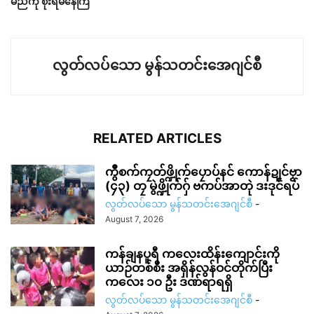
မည်ကို စိုးရိမ်နေကြ
လွတ်လပ်သော မွန်သတင်းအေဂျင်စီ
RELATED ARTICLES
ကွဳစက်ကၠတ်ဖ္ဍိုက်ပၠောပ်နင် ကောန်ဍုင်ဗၟာ
(၄၃) တၠ မွဲဖ္ဍိုက်ဂှ် ဗကပ်အာတုဲ ဒးဒုင်ရပ်
လွတ်လပ်သော မွန်သတင်းအေဂျင်စီ
-
August 7, 2026
ကန်ချနပူရီ ကလေးထိန်းကျောင်းကို
ယာဉ်တစ်စီး အရှိန်လွန်ဝင်တိုက်ပြီး
ကလေး ၁၀ ဦး ဒဏ်ရာရရှိ
လွတ်လပ်သော မွန်သတင်းအေဂျင်စီ
-