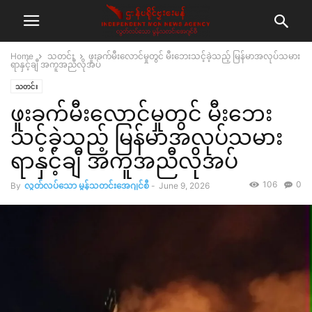
Home
သတင်း
ဖူးခက်မီးလောင်မှုတွင် မီးဘေးသင့်ခဲ့သည့် မြန်မာအလုပ်သမား
ရာနှင့်ချီ အကူအညီလိုအပ်
သတင်း
ဖူးခက်မီးလောင်မှုတွင် မီးဘေး
သင့်ခဲ့သည့် မြန်မာအလုပ်သမား
ရာနှင့်ချီ အကူအညီလိုအပ်
106
0
By
လွတ်လပ်သော မွန်သတင်းအေဂျင်စီ
-
June 9, 2026