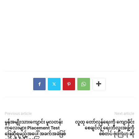
Previous article
Next article
မွန်အမျိုးသားကျောင်း မူလတန်း
လူထု တော်လှန်ရေးကို ကျောခိုင်း
ကလေးများ Placement Test
စေချင်လို့ ရေးဘီလူးအဖွဲ့ကို
ဖြေဆိုရမည့်အပေါ် အခက်အခဲဖြစ်
စစ်တပ် ဗုံးကြဲဟု ဆို