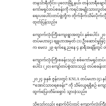
တနင်္သာရီတိုင်း၊ ပုလောမြို့နယ်၊ တင်္နသာရီချေ
ကော်မရှင်တပ်စခန်းကို ကရင်အမျိုးသားလွတ်မ
ရေးပးပေါင်းတပ်ဖွဲ့တို့က တိုက်ခိုက်သိမ်းပိ
ထုတ်ပြန်သည်။
ကျောက်လုံးကြီးကျေးရွာအတွင်း နှစ်ပေါင်း 
တပ်မဟာ(၄) ဗျူဟာအမှတ် (၁) ဦးဆောင်မှုဖြင့် K.
က မေလ ၂၉ ရက်နေ့ ညနေ ၄ နာရီအချိန်တွင် တို
ကျောက်လုံးကြီးစခန်းသည် စစ်ကော်မရှင်တပ်၊ ကမ
ပေါင်း (၂၀) ကျော်တပ်စွဲထားသည့် တပ်စခန်
၂၀၂၄ ခုနှစ် ဇွန်လတွင် KNLA တပ်မဟာ (၄) နှင
“အောင်သာဝရစခန်း” ကို သိမ်းယူရရှိစဉ် ကျောက်
ထွက်ပြေးတိမ်းရှောင် သွားခဲ့သည်။
သို့သော်လည်း နောက်ပိုင်းတွင် ကျောက်လုံးကြ