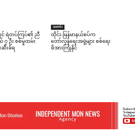
သတင်း
ွင် ရဲတပ်ကြပ်၏ ညီ
ထိုင်း-မြန်မာနယ်စပ်က
 ၇ ဦး စစ်မှုထမ်း
တော်လှန်ရေးအဖွဲ့များ စစ်ရေး
းဆီးခံရ
ဖိအားကြုံနိုင်