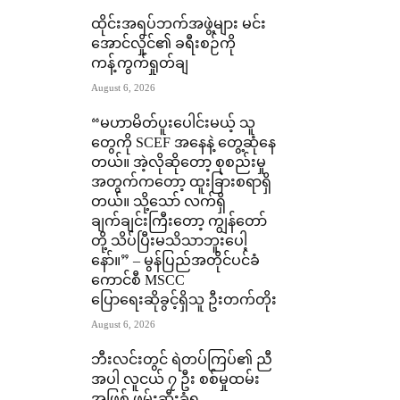
ထိုင်းအရပ်ဘက်အဖွဲ့များ မင်း
အောင်လှိုင်၏ ခရီးစဉ်ကို
ကန့်ကွက်ရှုတ်ချ
August 6, 2026
“မဟာမိတ်ပူးပေါင်းမယ့် သူ
တွေကို SCEF အနေနဲ့ တွေ့ဆုံနေ
တယ်။ အဲ့လိုဆိုတော့ စုစည်းမှု
အတွက်ကတော့ ထူးခြားစရာရှိ
တယ်။ သို့သော် လက်ရှိ
ချက်ချင်းကြီးတော့ ကျွန်တော်
တို့ သိပ်ပြီးမသိသာဘူးပေါ့
နော်။” – မွန်ပြည်အတိုင်ပင်ခံ
ကောင်စီ MSCC
ပြောရေးဆိုခွင့်ရှိသူ ဦးတက်တိုး
August 6, 2026
ဘီးလင်းတွင် ရဲတပ်ကြပ်၏ ညီ
အပါ လူငယ် ၇ ဦး စစ်မှုထမ်း