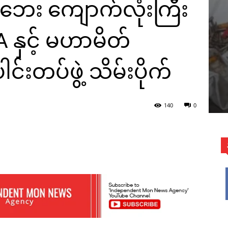
နံဘေး ကျောက်လုံးကြီး
 နှင့် မဟာမိတ်
်းတပ်ဖွဲ့ သိမ်းပိုက်
140
0
WhatsApp