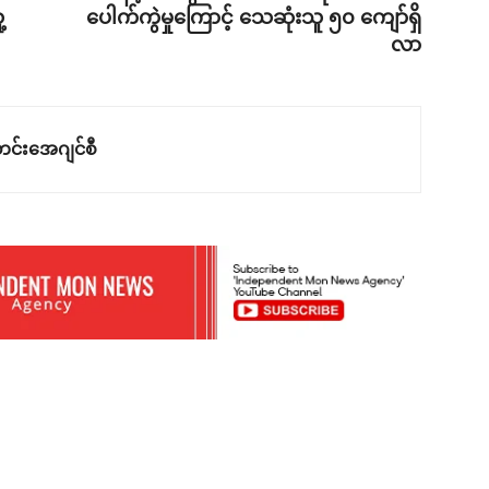
့
ပေါက်ကွဲမှုကြောင့် သေဆုံးသူ ၅၀ ကျော်ရှိ
လာ
င်းအေဂျင်စီ