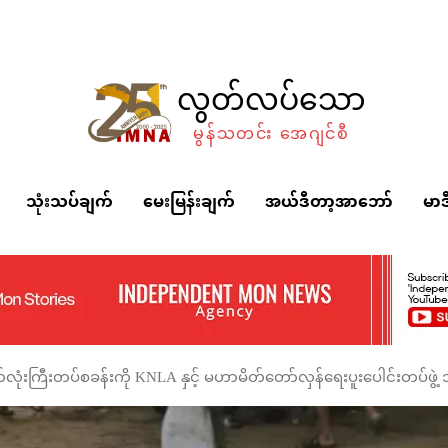
လွတ်လပ်သော
မွန်သတင်း အေဂျင်စီ
သုံးသပ်ချက်
မေးမြန်းချက်
အယ်ဒီတာ့အာဘော်
မာဒ
ုံးကြီးတပ်စခန်းကို KNLA နှင့် မဟာမိတ်တော်လှန်ရေးပူးပေါင်းတပ်ဖွဲ့ သိ