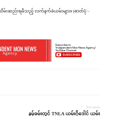
င် သိမ်းဆည်းရမိသည့် လက်နက်ခဲယမ်းများ။ (ဓာတ်ပုံ –
Next article
နမ့်ခမ်းတွင် TNLA ယမ်းဂိုဒေါင် ယမ်း