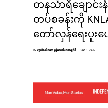
တနင်္သာရီချောင်း
တပ်စခန်းကို KNLA
တော်လှန်ရေးပူးပေါင
-
လွတ်လပ်သော မွန်သတင်းအေဂျင်စီ
June 1, 2026
By
Facebook
X
Pinterest