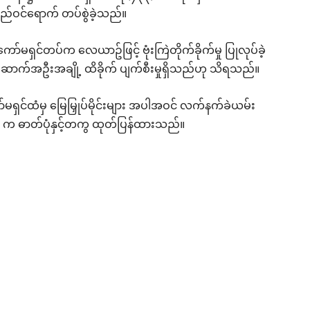
ည်ဝင်ရောက် တပ်စွဲခဲ့သည်။
ာ်မရှင်တပ်က လေယာဥ်ဖြင့် ဗုံးကြဲတိုက်ခိုက်မှု ပြုလုပ်ခဲ့
းအဆောက်အဦးအချို့ ထိခိုက် ပျက်စီးမှုရှိသည်ဟု သိရသည်။
ာ်မရှင်ထံမှ မြေမြှုပ်မိုင်းများ အပါအဝင် လက်နက်ခဲယမ်း
က ဓာတ်ပုံနှင့်တကွ ထုတ်ပြန်ထားသည်။