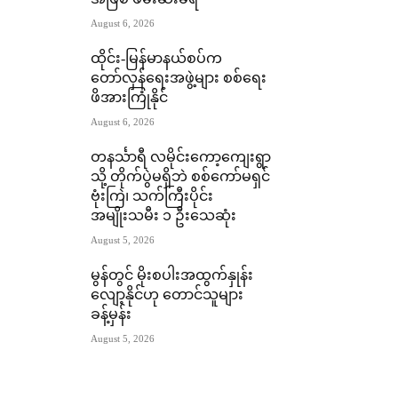
အဖြစ် ဖမ်းဆီးခံရ
August 6, 2026
ထိုင်း-မြန်မာနယ်စပ်က
တော်လှန်ရေးအဖွဲ့များ စစ်ရေး
ဖိအားကြုံနိုင်
August 6, 2026
တနင်္သာရီ လမိုင်းကော့ကျေးရွာ
သို့ တိုက်ပွဲမရှိဘဲ စစ်ကော်မရှင်
ဗုံးကြဲ၊ သက်ကြီးပိုင်း
အမျိုးသမီး ၁ ဦးသေဆုံး
August 5, 2026
မွန်တွင် မိုးစပါးအထွက်နှုန်း
လျော့နိုင်ဟု တောင်သူများ
ခန့်မှန်း
August 5, 2026