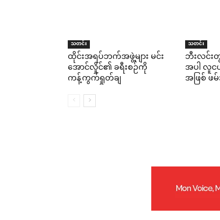
သတင်း
သတင်း
ထိုင်းအရပ်ဘက်အဖွဲ့များ မင်း
ဘီးလင်းတ
အောင်လှိုင်၏ ခရီးစဉ်ကို
အပါ လူငယ်
ကန့်ကွက်ရှုတ်ချ
အဖြစ် ဖမ်