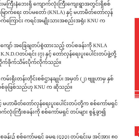
ာင်းမကြီးနံဘေးရှိ ကျောက်လုံးကြီးကျေးရွာအတွင်းရှိစစ်
ြောက်ရေး တပ်မတော် (KNLA) နှင့် မဟာမိတ်တော်လှန်
ုက်လိုက်ကြောင်း ကရင်အမျိုးသားအစည်းအရုံး KNU က
၂၀ ကျော် အခြေချတပ်စွဲထားသည့် တပ်စခန်းကို KNLA
N.D.Oတပ်ရင်း (၇) နှင့် တော်လှန်ရေးပူးပေါင်းတပ်ဖွဲ့တို့
က်ခိုက်သိမ်းပိုက်လိုက်သည်။
်းရိုးတန်းတိုင်းစစ်ဌာနချုပ်၊ အမှတ် (၂) ဗျူဟာမှ နှစ်
းတစ်ခုဖြစ်သည်ဟု KNU က ဆိုသည်။
့် မဟာမိတ်တော်လှန်ရေးပူးပေါင်းတပ်တို့က စစ်ကော်မရှင်
လုံးကြီးစခန်းကို စစ်ကော်မရှင် တပ်များ စွန့်ခွာ၍
ီးစခန်း၌ စစ်ကော်မရှင် ခမရ (၄၃၃) တပ်ရင်းမှ အင်အား ၈၀