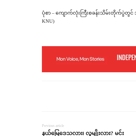
ပုံစာ – ကျောက်လုံးကြီးစခန်းသိမ်းတိုက်ပွဲတွ
KNU)
Previous article
နယ်မြေဒေသလား၊ လူမျိုးလား? မင်း