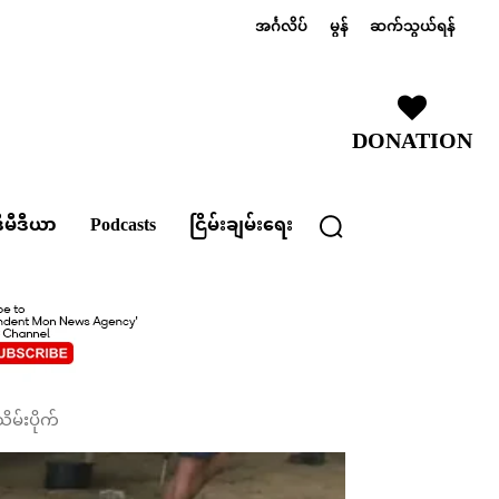
အင်္ဂလိပ်
မွန်
ဆက်သွယ်ရန်
DONATION
ီမီဒီယာ
Podcasts
ငြိမ်းချမ်းရေး
မ်းပိုက်