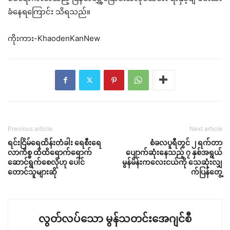
ခံနေရကြောင်း သိရသည်။
ကိုးကား-KhaodenKanNew
Previous article
Next article
ရင်းငြိမ်ရေထိန်းတံခါး ရေစီးရေ
စံခလပူရီတွင် ၂ ရက်တာ
လာကိစ္စ ထိထိရောက်ရောက်
ပျောက်ဆုံးနေသည့် ၇ နှစ်အရွယ်
ဆောင်ရွက်စေလိုဟု ပေါင်
မွန်မိန်းကလေးငယ်ကို သေဆုံးလျှ
တောင်သူများဆို
က်ပြန်တွေ့
လွတ်လပ်သော မွန်သတင်းအေဂျင်စီ