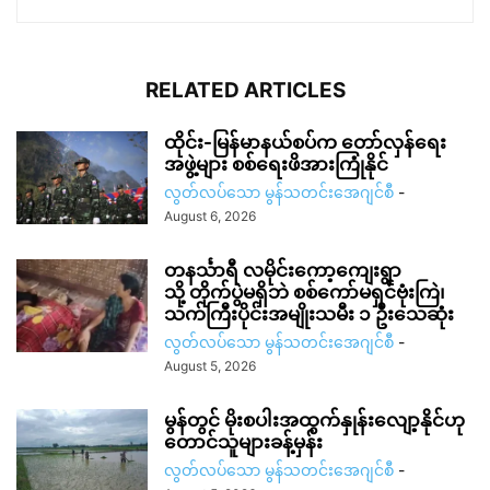
RELATED ARTICLES
ထိုင်း-မြန်မာနယ်စပ်က တော်လှန်ရေး
အဖွဲ့များ စစ်ရေးဖိအားကြုံနိုင်
လွတ်လပ်သော မွန်သတင်းအေဂျင်စီ
-
August 6, 2026
တနင်္သာရီ လမိုင်းကော့ကျေးရွာ
သို့ တိုက်ပွဲမရှိဘဲ စစ်ကော်မရှင်ဗုံးကြဲ၊
သက်ကြီးပိုင်းအမျိုးသမီး ၁ ဦးသေဆုံး
လွတ်လပ်သော မွန်သတင်းအေဂျင်စီ
-
August 5, 2026
မွန်တွင် မိုးစပါးအထွက်နှုန်းလျော့နိုင်ဟု
တောင်သူများခန့်မှန်း
လွတ်လပ်သော မွန်သတင်းအေဂျင်စီ
-