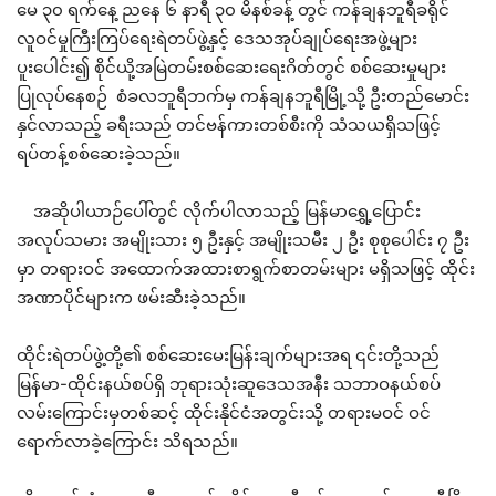
မေ ၃၀ ရက်နေ့ ညနေ ၆ နာရီ ၃၀ မိနစ်ခန့် တွင် ကန်ချနဘူရီခရိုင်
လူဝင်မှုကြီးကြပ်ရေးရဲတပ်ဖွဲ့နှင့် ဒေသအုပ်ချုပ်ရေးအဖွဲ့များ
ပူးပေါင်း၍ စိုင်ယို့အမြဲတမ်းစစ်ဆေးရေးဂိတ်တွင် စစ်ဆေးမှုများ
ပြုလုပ်နေစဉ် စံခလဘူရီဘက်မှ ကန်ချနဘူရီမြို့သို့ ဦးတည်မောင်း
နှင်လာသည့် ခရီးသည် တင်ဗန်ကားတစ်စီးကို သံသယရှိသဖြင့်
ရပ်တန့်စစ်ဆေးခဲ့သည်။
အဆိုပါယာဉ်ပေါ်တွင် လိုက်ပါလာသည့် မြန်မာရွှေ့ပြောင်း
အလုပ်သမား အမျိုးသား ၅ ဦးနှင့် အမျိုးသမီး ၂ ဦး စုစုပေါင်း ၇ ဦး
မှာ တရားဝင် အထောက်အထားစာရွက်စာတမ်းများ မရှိသဖြင့် ထိုင်း
အဏာပိုင်များက ဖမ်းဆီးခဲ့သည်။
ထိုင်းရဲတပ်ဖွဲ့တို့၏ စစ်ဆေးမေးမြန်းချက်များအရ ၎င်းတို့သည်
မြန်မာ-ထိုင်းနယ်စပ်ရှိ ဘုရားသုံးဆူဒေသအနီး သဘာဝနယ်စပ်
လမ်းကြောင်းမှတစ်ဆင့် ထိုင်းနိုင်ငံအတွင်းသို့ တရားမဝင် ဝင်
ရောက်လာခဲ့ကြောင်း သိရသည်။