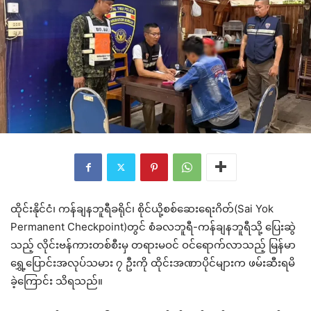
ထိုင်းနိုင်ငံ၊ ကန်ချနဘူရီခရိုင်၊ စိုင်ယို့စစ်ဆေးရေးဂိတ်(Sai Yok
Permanent Checkpoint)တွင် စံခလဘူရီ-ကန်ချနဘူရီသို့ ပြေးဆွဲ
သည့် လိုင်းဗန်ကားတစ်စီးမှ တရားမဝင် ဝင်ရောက်လာသည့် မြန်မာ
ရွှေ့ပြောင်းအလုပ်သမား ၇ ဦးကို ထိုင်းအဏာပိုင်များက ဖမ်းဆီးရမိ
ခဲ့ကြောင်း သိရသည်။