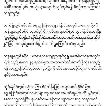
ထို့နောက် စံခလဘူရီမှတဆင့် လိုင်းကားစီးနင်းကာ ကန်ချနဘူရီမြို့
ပေါ်ရှိ အလုပ်ခွင်များသို့ သွားရောက်လုပ်ကိုင်ရန် စီစဉ်ထားကြောင်း
သိရသည်။
လက်ရှိတွင် ဖမ်းဆီးခံရသူ မြန်မာရွှေ့ပြောင်းအလုပ်သမား ၇ ဦးကို
ကန်ချနဘူရီခရိုင် လူဝင်မှုကြီးကြပ်ရေးရဲတပ်ဖွဲ့ထံ လွှဲပြောင်းထားပြီး
“ခွင့်ပြုချက်မရှိဘဲ ထိုင်းနိုင်ငံအတွင်း တရားမဝင် ဝင်ရောက်နေထိုင်
မှု”
ဖြင့် အရေးယူဆောင်ရွက်လျက်ရှိကြောင်း သိရသည်။
ကန်ချနဘူရီခရိုင်၊ ပတ်ပရက်ကျေးရွာအုပ်စုရှိ နေအိမ်တစ်ခုအတွင်း
ပြီးခဲ့သည့် မေလ ၂၇ ရက်နေ့က တရားမဝင်ဝင်ရောက်ခိုလှုံနေသည့်
မြန်မာရွှေ့ပြောင်းလုပ်သား ၄၁ ဦးကို ထိုင်းအာဏာပိုင်များက ဖမ်းဆီး
ရမိခဲ့သေးသည်။
ထိုင်းနိုင်ငံတွင် သုံးလကြာ စီမံကိန်းဖြင့် တရားမဝင် နိုင်ငံခြား
ရွှေ့ပြောင်းအလုပ်သမားများကို စစ်ဆေးဖမ်းဆီးမှုများ တိုးမြှင့်လုပ်
ဆောင်လျှက်ရှိပြီး၊ နယ်စပ်လမ်းကြောင်းများမှတဆင့် တရားမဝင်
ဝင်ရောက်လာသည့် မြန်မာရွှေ့ပြောင်းအလုပ်သမား ရာနှင့်ချီ ဖမ်းဆီး