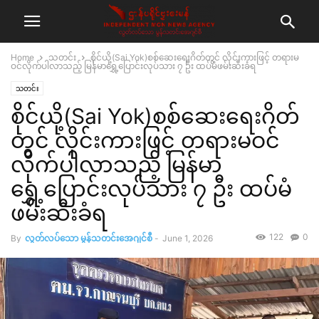
Home
သတင်း
စိုင်ယို့(Sai Yok)စစ်ဆေးရေးဂိတ်တွင် လိုင်းကားဖြင့် တရားမ
ဝင်လိုက်ပါလာသည့် မြန်မာရွှေ့ပြောင်းလုပ်သား ၇ ဦး ထပ်မံဖမ်းဆီးခံရ
သတင်း
စိုင်ယို့(Sai Yok)စစ်ဆေးရေးဂိတ်
တွင် လိုင်းကားဖြင့် တရားမဝင်
လိုက်ပါလာသည့် မြန်မာ
ရွှေ့ပြောင်းလုပ်သား ၇ ဦး ထပ်မံ
ဖမ်းဆီးခံရ
122
0
By
လွတ်လပ်သော မွန်သတင်းအေဂျင်စီ
-
June 1, 2026