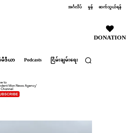
အင်္ဂလိပ်
မွန်
ဆက်သွယ်ရန်
DONATION
ီမီဒီယာ
Podcasts
ငြိမ်းချမ်းရေး