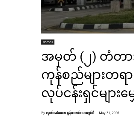
သတင်း
အမှတ် (၂) တံတားမ
ကုန်စည်များတရားဝ
လုပ်ငန်းရှင်များမျှ
-
လွတ်လပ်သော မွန်သတင်းအေဂျင်စီ
May 31, 2026
By