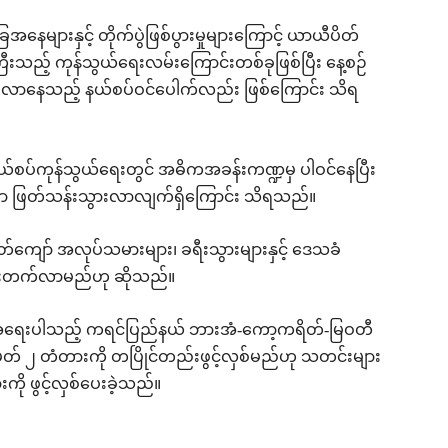
များနှင့် တိုက်ပွဲဖြစ်ပွားမှုများကြောင့် ယာယီပိတ်
ေးကြီးသည့် ကုန်သွယ်ရေးလမ်းကြောင်းတစ်ခုဖြစ်ပြီး နေ့စဉ်
ွားလာနေသည့် နယ်စပ်ဝင်ပေါက်လည်း ဖြစ်ကြောင်း သိရ
နယ်စပ်ကုန်သွယ်ရေးတွင် အဓိကအခန်းကဏ္ဍမှ ပါဝင်နေပြီး
းစွာ ဖြတ်သန်းသွားလာလျက်ရှိကြောင်း သိရသည်။
ဖြတ်ကျော် အလုပ်သမားများ၊ ခရီးသွားများနှင့် ဒေသခံ
ိုးတက်လာမည်ဟု ဆိုသည်။
 အရေးပါသည့် ကရင်ပြည်နယ် ဘားအံ-ကော့ကရိတ်-မြဝတီ
အမှတ် ၂ တံတားကို တပြိုင်တည်းဖွင့်လှစ်မည်ဟု သတင်းများ
ု ဖွင့်လှစ်ပေးခဲ့သည်။