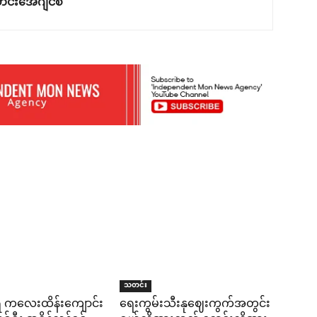
င်းအေဂျင်စီ
သတင်း
ရီ ကလေးထိန်းကျောင်း
ရေးကွမ်းသီးနုဈေးကွက်အတွင်း