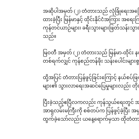
အဆိုပါအမှတ် (၂) တံတားသည် လုံခြုံရေးအခြေအနေ
ထားခဲ့ပြီး မြန်မာနှင့် ထိုင်းနိုင်ငံအကြား အရ
ကုန်တင်ယာဉ်များ၊ ခရီးသွားများဖြတ်သန်းသ
သည်။
မြဝတီ အမှတ် (၂) တံတားသည် မြန်မာ-ထိုင်း 
တစ်ရက်လျှင် ကုန်စည်တန်ဖိုး သန်းပေါင်းမျာ
ထို့အပြင် တံတားပြန်ဖွင့်ခြင်းကြောင့် နယ်စပ်
များ၏ သွားလာရေးအဆင်ပြေမှုများလည်း တ
ပြီးခဲ့သည့်ဧပြီလကလည်း ကုန်သွယ်ရေးတွင်
အာရှလမ်းမကြီးကို စစ်တပ်က ပြန်ဖွင့်ခဲ့ပြီး 
ထွက်ခဲ့သော်လည်း ယနေ့ရောက်မှသာ ထိုတံတားကိ