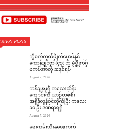
LATEST POSTS
ကွဳစက်ကၠတ်ဖ္ဍိုက်ပၠောပ်နင်
ကောန်ဍုင်ဗၟာ (၄၃) တၠ မွဲဖ္ဍိုက်ဂှ်
ဗကပ်အာတုဲ ဒးဒုင်ရပ်
August 7, 2026
ကန်ချနပူရီ ကလေးထိန်း
ကျောင်းကို ယာဉ်တစ်စီး
အရှိန်လွန်ဝင်တိုက်ပြီး ကလေး
၁၀ ဦး ဒဏ်ရာရရှိ
August 7, 2026
ရေးကွမ်းသီးနုဈေးကွက်