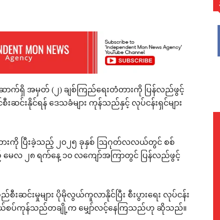
WhatsApp
ောက်ရှိ အမှတ် (၂) ချစ်ကြည်ရေးတံတားကို ပြန်လည်ဖွင့်
ီးဆင်းနိုင်ရန် ဒေသခံများ ကုန်သည်နှင့် လုပ်ငန်းရှင်များ
ကို ပြီးခဲ့သည့် ၂၀၂၅ ခုနှစ် ဩဂုတ်လလယ်တွင် စစ်
့သည့် မေလ ၂၈ ရက်နေ့ ၁၀ လကျော်အကြာတွင် ပြန်လည်ဖွင့်
ည်စီးဆင်းမှုများ ပိုမိုလွယ်ကူလာနိုင်ပြီး စီးပွားရေး လုပ်ငန်း
်စပ်ကုန်သည်တချို့က မျှော်လင့်နေကြသည်ဟု ဆိုသည်။