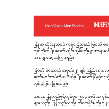
Facebook
X
Pinterest
မြန်မာ-ထိုင်းနယ်စပ် ကရင်ပြည်နယ် မြဝတီ-မဲဆ
လှစ်လိုက်ပြီးနောက် ထိုင်းကုန်စည်များတရားဝင်စ
က မျှော်လင့်နေကြသည်။
မြဝတီ-မဲဆောက် အမှတ်(၂) ချစ်ကြည်ရေးတံတား
ကော်မရှင်တပ်တို့က ပိတ်ခဲ့ပြီးနောက် ပြီးခဲ
လှစ်ခဲ့ခြင်း ဖြစ်သည်။
တံတားပြန်လည်ဖွင့်လှစ်မှုကြောင့် နှစ်နိုင်ငံကုန်စ
များလည်း ပြန်လည်လည်ပတ်လာနိုင်မည်ဟု နယ