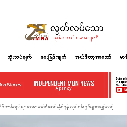
လွတ်လပ်သော
မွန်သတင်း အေဂျင်စီ
သုံးသပ်ချက်
မေးမြန်းချက်
အယ်ဒီတာ့အာဘော်
မာဒ
်းကုန်စည်များတရားဝင်စီးဆင်းနိုင်ရန် လုပ်ငန်းရှင်များမျှော်လင့်