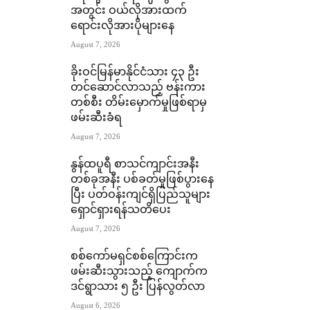
အတွင်း ဝယ်လိုအားထက်
ရောင်းလိုအားပိုများနေ
August 7, 2026
ခိုးဝင်မြန်မာနိုင်ငံသား ၄၃ ဦး
တင်ဆောင်လာသည့် ဗန်းကား
တစ်စီး တိမ်းမှောက်မှုဖြစ်ရာမှ
ဖမ်းဆီးခံရ
August 7, 2026
နွန်ထပူရီ စာသင်ကျာင်းအနီး
တစ်ခုအနီး ပစ်ခတ်မှုဖြစ်ပွားနေ
ပြီး ပတ်ဝန်းကျင်ရှိပြည်သူများ
ရှောင်ရှားရန်သတိပေး
August 7, 2026
စစ်ကော်မရှင်စစ်ကြောင်းက
ဖမ်းဆီးသွားသည့် ကျောက်က
ဒင်ရွာသား ၅ ဦး ပြန်လွတ်လာ
August 6, 2026