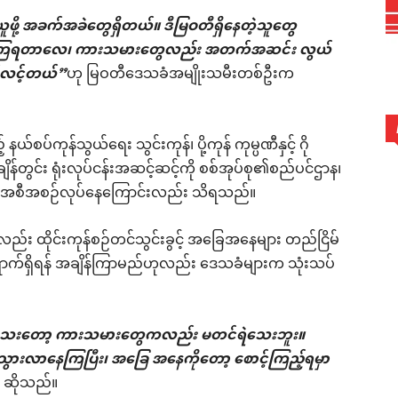
ယူဖို့ အခက်အခဲတွေရှိတယ်။ ဒီမြဝတီရှိနေတဲ့သူတွေ
ီခိုနေကြရတာလေ၊ ကားသမားတွေလည်း အတက်အဆင်း လွယ်
ာ်လင့်တယ်”
ဟု မြဝတီဒေသခံအမျိုးသမီးတစ်ဦးက
ယ်စပ်ကုန်သွယ်ရေး သွင်းကုန်၊ ပို့ကုန် ကုမ္ပဏီနှင့် ဂို
ျိန်တွင်း ရုံးလုပ်ငန်းအဆင့်ဆင့်ကို စစ်အုပ်စု၏စည်ပင်ဌာန၊
ည့် အစီအစဉ်လုပ်နေကြောင်းလည်း သိရသည်။
လည်း ထိုင်းကုန်စဉ်တင်သွင်းခွင့် အခြေအနေများ တည်ငြိမ်
ရောက်ရှိရန် အချိန်ကြာမည်ဟုလည်း ဒေသခံများက သုံးသပ်
ညာရသေးတော့ ကားသမားတွေကလည်း မတင်ရဲသေးဘူး။
ွားလာနေကြပြီး၊ အခြေ အနေကိုတော့ စောင့်ကြည့်ရမှာ
က ဆိုသည်။