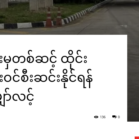
ှတစ်ဆင့် ထိုင်း
င်စီးဆင်းနိုင်ရန်
ော်လင့်
136
0