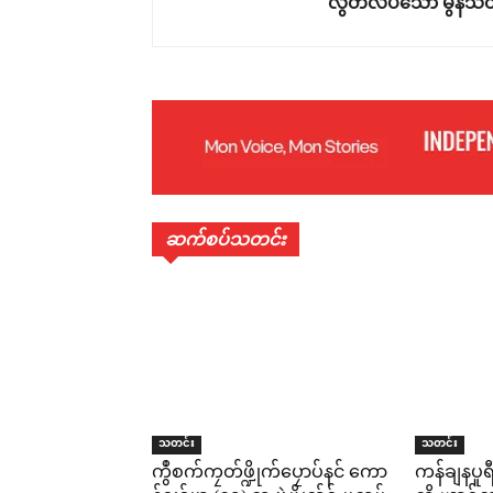
လွတ်လပ်သော မွန်သတ
ဆက်စပ်သတင်း
သတင်း
သတင်း
ကွဳစက်ကၠတ်ဖ္ဍိုက်ပၠောပ်နင် ကော
ကန်ချနပူ