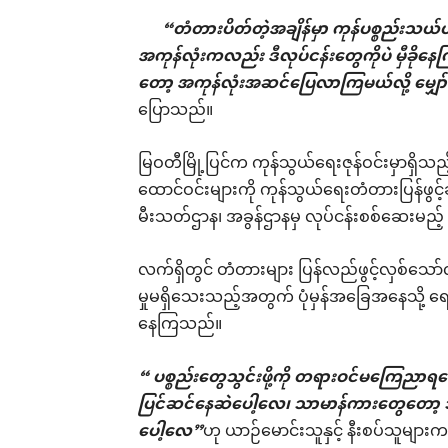
“တံတားပိတ်တဲ့အချိန်မှာ ကုန်ပစ္စည်းသယ်
အကုန်လုံးကလည်း ဒီလုပ်ငန်းတွေကိုပဲ မှ
တော့ အကုန်လုံးအဆင်ပြေလာကြမယ်လို့ မျှေ
ပြောသည်။
မြဝတီမြို့ပြင်က ကုန်သွယ်ရေးဇုန်ဝင်းမှာရှိသည့် န
ထောင်ဝင်းများကို ကုန်သွယ်ရေးတံတားပြန်ဖွင့်ခ
မီးသတ်ဌာန၊ အခွန်ဌာနမှ လုပ်ငန်းစစ်ဆေးမ
လက်ရှိတွင် တံတားများ ပြန်လည်ဖွင့်လှစ်သော်
မှုမရှိသေးသည့်အတွက် ပုံမှန်အခြေအနေသို့ 
နေကြသည်။
“ ပစ္စည်းတွေသွင်းဖို့ကို တရားဝင်မကြေ
ပြင်ဆင်နေဆဲပေါ့လေ၊ သာမာန်ကားတွေတော့ သ
ပေါ့လေ”
ဟု ယာဉ်မောင်းသူနှင့် နီးစပ်သူများ