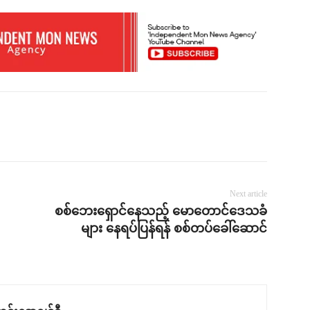
Next article
စစ်ဘေးရှောင်နေသည့် မောတောင်ဒေသခံ
များ နေရပ်ပြန်ရန် စစ်တပ်ခေါ်ဆောင်