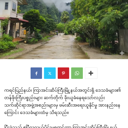
ကရင်ပြည်နယ်၊ ကြာအင်းဆိပ်ကြီးမြို့နယ်အတွင်းရှိ ဒေသခံများ၏
တန်ဖိုးကြီးပစ္စည်းများ ဆက်တိုက် ခိုးယူခံနေရသော်လည်း
သက်ဆိုင်ရာအဖွဲ့အစည်းများမှ ဖမ်းဆီးအရေးယူနိုင်မှု အားနည်းနေ
ကြောင်း ဒေသခံများထံမှ သိရသည်။
ပြီးခဲ့သည့် ဧပြီလလယ်ပိုင်းမှစတင်ကာ ကြာအင်းဆိပ်ကြီးမြို့နယ်