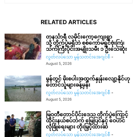
RELATED ARTICLES
တနင်္သာရီ လမိုင်းကော့ကျေးရွာ
သို့ တိုက်ပွဲမရှိဘဲ စစ်ကော်မရှင်ဗုံးကြဲ၊
သက်ကြီးပိုင်းအမျိုးသမီး ၁ ဦးသေဆုံး
လွတ်လပ်သော မွန်သတင်းအေဂျင်စီ
-
August 5, 2026
မွန်တွင် မိုးစပါးအထွက်နှုန်းလျော့နိုင်ဟု
တောင်သူများခန့်မှန်း
လွတ်လပ်သော မွန်သတင်းအေဂျင်စီ
-
August 5, 2026
မြဝတီတောင်ပိုင်းဒေသ တိုက်ပွဲကြောင့်
ထိုင်းနယ်စပ်ဘက် မြေပြင်နှင့် ဝေဟင်
လုံခြုံရေးများ တိုးမြှင့်ထားဆဲ
လွတ်လပ်သော မွန်သတင်းအေဂျင်စီ
-