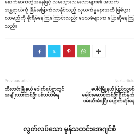
နောက်ဆက်တွဲအနေဖြင့် လမ်းသွားလမ်းလာများ၏ အသက်
အန္တရာယ်ကို ခြိမ်းခြောက်လာနိုင်သည့် လုယက်မှုများအထိ ဖြစ်ပွား
လာမည်ကို စိုးရိမ်နေကြကြောင်းလည်း ဒေသခံများက ပြောဆိုနေကြ
သည်။
Previous article
Next article
ဘီးလင်းမြိုနယ် ဒေါက်ရပ်ရွာတွင်
ပေါင်မြို့နယ် ပြည်သူ့စစ်
အမျိုးသားတစ်ဦး ပစ်သတ်ခံရ
ခေါင်းဆောင်တစ်ဦး ရိုက်နှက်
ဖမ်းဆီးခံရပြီး ပျောက်ဆုံးနေ
လွတ်လပ်သော မွန်သတင်းအေဂျင်စီ