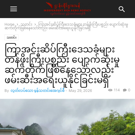
Home
သတင်း
ကြာအင်းဆိပ်ကြီးဒေသခံများ တန်ဖိုးကြီးပစ္စည်း ပျောက်ဆုံးမှု
ဆက်တိုက်ဖြစ်နေသော်လည်း ဖမ်းဆီးအရေးယူနိုင်ခြင်းမရှိ
သတင်း
ကြာအင်းဆိပ်ကြီးဒေသခံများ
တန်ဖိုးကြီးပစ္စည်း ပျောက်ဆုံးမှု
ဆက်တိုက်ဖြစ်နေသော်လည်း
ဖမ်းဆီးအရေးယူနိုင်ခြင်းမရှိ
114
0
By
လွတ်လပ်သော မွန်သတင်းအေဂျင်စီ
-
May 29, 2026