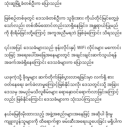
သုံးဆူမြို့ခံတစ်ဦးက ပြောသည်။
ဖြစ်စဉ်တစ်ခုတွင် ဒေသခံတစ်ဦးက သူခိုးအား ကိုယ်တိုင်မြင်တွေ့ခဲ့
သော်လည်း တစ်အိမ်ထောင်တည်းသာရှိနေခြင်း၊ အန္တရာယ်ပြုမည်
ကို စိုးရိမ်ခြင်းတို့ကြောင့် အကူအညီမရဘဲ ဖြစ်ခဲ့ကြောင်း သိရသည်။
၎င်းအပြင် ဒေသခံများသည် ဖုန်းလိုင်းနှင့် WiFi လိုင်းများ မကောင်း
သဖြင့် အရေးပေါ်အခြေအနေများတွင် အချင်းချင်းဆက်သွယ်ရန်
အခက်အခဲရှိနေကြောင်း ဒေသခံများက ပြောသည်။
ယခုကဲ့သို့ ခိုးမှုများ ဆက်တိုက်ဖြစ်ပွားလာရခြင်းမှာ လက်ရှိ စား
ဝတ်နေရေး ခက်ခဲလာမှုကြောင့်ဖြစ်နိုင်သလို၊ ဒေသတွင်းသို့ အခြား
ဒေသမှ အမည်မသိလူစိမ်းများ ရောနှောဝင်ရောက်လာခြင်းကြောင့်
လည်း ဖြစ်နိုင်ကြောင်း ဒေသခံများက သုံးသပ်ကြသည်။
နယ်မြေစိုးမိုးထားသည့် အဖွဲ့အစည်းများအနေဖြင့် အဆိုပါ ခိုးမှု
ကျူးလွန်သူများကို ထိရောက်စွာ ဖမ်းဆီးအရေးယူပေးခြင်း မရှိပါက