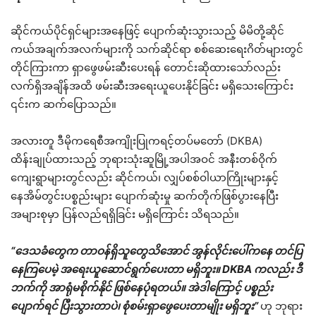
ဆိုင်ကယ်ပိုင်ရှင်များအနေဖြင့် ပျောက်ဆုံးသွားသည့် မိမိတို့ဆိုင်
ကယ်အချက်အလက်များကို သက်ဆိုင်ရာ စစ်ဆေးရေးဂိတ်များတွင်
တိုင်ကြားကာ ရှာဖွေဖမ်းဆီးပေးရန် တောင်းဆိုထားသော်လည်း
လက်ရှိအချိန်အထိ ဖမ်းဆီးအရေးယူပေးနိုင်ခြင်း မရှိသေးကြောင်း
၎င်းက ဆက်ပြောသည်။
အလားတူ ဒီမိုကရေစီအကျိုးပြုကရင့်တပ်မတော် (DKBA)
ထိန်းချုပ်ထားသည့် ဘုရားသုံးဆူမြို့အပါအဝင် အနီးတစ်ဝိုက်
ကျေးရွာများတွင်လည်း ဆိုင်ကယ်၊ လျှပ်စစ်ဝါယာကြိုးများနှင့်
နေအိမ်တွင်းပစ္စည်းများ ပျောက်ဆုံးမှု ဆက်တိုက်ဖြစ်ပွားနေပြီး
အများစုမှာ ပြန်လည်ရရှိခြင်း မရှိကြောင်း သိရသည်။
“ဒေသခံတွေက တာဝန်ရှိသူတွေသိအောင် အွန်လိုင်းပေါ်ကနေ တင်ပြ
နေကြပေမဲ့ အရေးယူဆောင်ရွက်ပေးတာ မရှိဘူး။ DKBA ကလည်း ဒီ
ဘက်ကို အာရုံမစိုက်နိုင် ဖြစ်နေပုံရတယ်။ အဲဒါကြောင့် ပစ္စည်း
ပျောက်ရင် ပြီးသွားတာပဲ၊ စုံစမ်းရှာဖွေပေးတာမျိုး မရှိဘူး”
ဟု ဘုရား