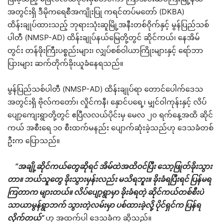
အတွင်းရှိ ဒီမိုကရေစီအကျိုးပြု ကရင်တပ်မတော် (DKBA)
ထိန်းချုပ်ထားသည့် ဘုရားသုံးဆူမြို့အနီးတစ်ဝိုက်နှင့် မွန်ပြည်သစ်
ပါတီ (NMSP-AD) ထိန်းချုပ်နယ်မြေတို့တွင် ဆိုင်ကယ်၊ နေအိမ်
တွင်း တန်ဖိုးကြီးပစ္စည်းများ၊ လျှပ်စစ်ဝါယာကြိုးများနှင့် ရော်ဘာ
ပြားများ ဆက်တိုက်ခိုးယူခံနေရသည်။
မွန်ပြည်သစ်ပါတီ (NMSP-AD) ထိန်းချုပ်ရာ တောင်ပေါက်ဒေသ
အတွင်းရှိ ဗိုလ်ကတော်၊ လှိုင်ကနီ၊ နှောင်ပရေ့၊ မျှင်ဝါကုန်းနှင့် လိပ်
ပျော့ကျေးရွာတို့တွင် ဧပြီလလယ်ပိုင်းမှ မေလ ၂၀ ရက်နေ့အထိ ဆိုင်
ကယ် အစီးရေ ၁၀ စီးထက်မနည်း ပျောက်ဆုံးခဲ့သည်ဟု ဒေသခံတစ်
ဦးက ပြောသည်။
“အချို့ဆိုင်ကယ်တွေဆိုရင် အိမ်ထဲအထိဝင်ပြီး သော့ဖြုတ်ခိုးသွား
တာ။ ဘယ်သူတွေ ခိုးသွားမှန်းလည်း မသိရဘူး။ ခိုးခံရပြီးရင် ပြန်မရ
ကြတာက များတယ်။ လိပ်ပျော့ရွာမှာ ခိုးခံရတဲ့ ဆိုင်ကယ်တစ်စီးပဲ
သာယာမွန်ရွာဘက် သွားတဲ့လမ်းမှာ ပစ်ထားခဲ့လို့ ပိုင်ရှင်က ပြန်ရ
လိုက်တယ်”
ဟု အထက်ပါ ဒေသခံက ဆိုသည်။