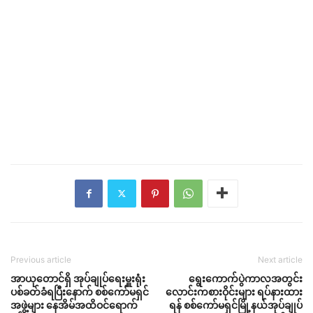
Previous article
Next article
အာယုတောင်ရှိ အုပ်ချုပ်‌ရေးမှူးရုံး
ရွေးကောက်ပွဲကာလအတွင်း
ပစ်ခတ်ခံရပြီးနောက် စစ်ကော်မရှင်
လောင်းကစားဝိုင်းများ ရပ်နားထား
အဖွဲ့များ နေအိမ်အထိဝင်ရောက်
ရန် စစ်ကော်မရှင်မြို့နယ်အုပ်ချုပ်