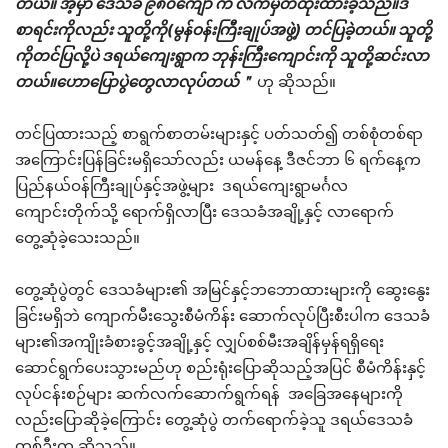
တယ်။ အဲ့မှာ ဒေသခံ ၉၈၀ကျော် က လက်မှတ်ထိုးထားခဲ့သည်။ဒီ
စာရင်းကိုလည်း သူတို့ကို(မွန်ဝန်းကြီးချုပ်အဖွဲ့) တင်ပြခဲ့တယ်။ သူတို့
ကိုတင်ပြလို့ပဲ ဒရယ်ကျေးရွာက ဘုန်းကြီးကျောင်းကို သူတို့ဆင်းလာ
တယ်။ဟောပြောပွဲတွေလာလုပ်တယ်＂
ဟု ဆိုသည်။
တင်ပြထားသည့် စာရွက်စာတမ်းများနှင့် ပတ်သတ်၍ တစ်စုံတစ်ရာ
အကြောင်းပြန်ခြင်းမရှိသော်လည်း ယမန်နေ့ ဒီဇင်ဘာ ၆ ရက်နေ့က
ပြည်နယ်ဝန်ကြီးချုပ်နှင့်အဖွဲ့များ ဒရယ်ကျေးရွာမင်္ဂလ
ကျောင်းတိုက်သို့ ရောက်ရှိလာပြီး ဒေသခံအချို့နှင့် လာရောက်
တွေ့ဆုံခဲ့သေးသည်။
တွေ့ဆုံပွဲတွင် ဒေသခံများ၏ အမြင်နှင့်ဘဘောထားများကို ဆွေးနွေး
ခြင်းမရှိဘဲ ကျောက်မီးသွေးစီမံကိန်း ဆောက်လုပ်ပြီးစီးပါက ဒေသခံ
များ၏အကျိုးခံစားခွင့်အချို့နှင့် လျှပ်စစ်မီးအချိန်မှန်ရရှိရေး
ဆောင်ရွက်ပေးသွားမည်ဟု စည်းရုံးပြောဆိုသည့်အပြင် စီမံကိန်းနှင့်
လုပ်ငန်းစဉ်များ ဆက်လက်ဆောက်ရွက်ရန် အခြေအနေများကို
လည်းပြောဆိုခဲ့ကြောင်း တွေ့ဆုံပွဲ တက်ရောက်ခဲ့သူ ဒရယ်ဒေသခံ
တစ်ဦးက ဆိုသည်။