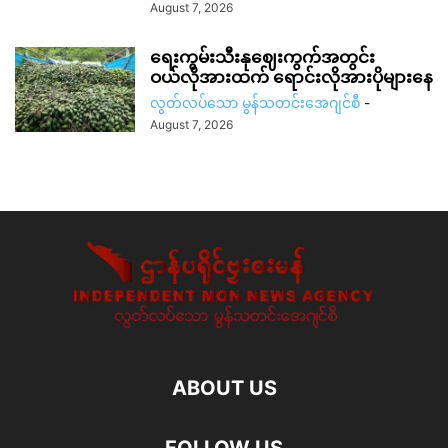
August 7, 2026
ရေးကွမ်းသီးနုဈေးကွက်အတွင်း
ဝယ်လိုအားထက် ရောင်းလိုအားပိုများနေ
လွတ်လပ်သော မွန်သတင်းအေဂျင်စီ
-
August 7, 2026
ABOUT US
FOLLOW US