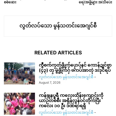
စစ်ဆေး
ရေးအဖွဲ့များ အသိပေး
လွတ်လပ်သော မွန်သတင်းအေဂျင်စီ
RELATED ARTICLES
ကွဳစက်ကၠတ်ဖ္ဍိုက်ပၠောပ်နင် ကောန်ဍုင်ဗၟာ
(၄၃) တၠ မွဲဖ္ဍိုက်ဂှ် ဗကပ်အာတုဲ ဒးဒုင်ရပ်
လွတ်လပ်သော မွန်သတင်းအေဂျင်စီ
-
August 7, 2026
ကန်ချနပူရီ ကလေးထိန်းကျောင်းကို
ယာဉ်တစ်စီး အရှိန်လွန်ဝင်တိုက်ပြီး
ကလေး ၁၀ ဦး ဒဏ်ရာရရှိ
လွတ်လပ်သော မွန်သတင်းအေဂျင်စီ
-