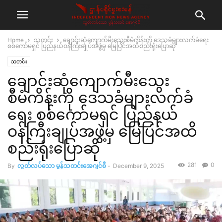
Home
သတင်း
ချောင်းဆုံကျောက်မီးသွေးစီမံကိန်းကို ဒေသခံများလက်ခံရေး
စစ်ကော်မရှင် ပြည်နယ်ဝန်ကြီးချုပ်အဖွဲ့မှ မြေပြင်အထိစည်းရုံးပြောဆို
သတင်း
ချောင်းဆုံကျောက်မီးသွေး
စီမံကိန်းကို ဒေသခံများလက်ခံ
ရေး စစ်ကော်မရှင် ပြည်နယ်
ဝန်ကြီးချုပ်အဖွဲ့မှ မြေပြင်အထိ
စည်းရုံးပြောဆို
281
0
By
လွတ်လပ်သော မွန်သတင်းအေဂျင်စီ
-
December 9, 2025