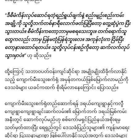
“ဒီစီမံကိန်းလုပ်ဆောင်ရတဲ့ရည်ရွယ်ချက်နဲ့ စည်းမျဉ်းစည်းကမ်း
အချို့ကို သူတို့ဘက်တစ်နာရီလောက်ဖတ်ပြပြီတော့ တွေ့ဆုံပွဲက ပြီး
သွားတယ်။ စီမံကိန်းကတော့ဘာမှမစရသေးဘူး။ တက်ရောက်သူ
တွေကလည်း ဘာမှ ပြန်မတုံပြန်ရဲဘူးလေ။ အကုန်လုံးက ငြိမ်ပြီး
တော့နားထောင်ရတယ်။ သူတို့လုပ်ငန်းစဉ်ကိုတော့ ဆက်လက်လုပ်
သွားမှာပဲ။”
ဟု ဆိုသည်။
ထို့ကြောင့် သဘာဝပတ်ဝန်းကျင်ဆိုင်ရာ အမျိုးမျိုးထိခိုက်လာနိုင်
သည့် ကျောက်မီးသွေးစက်ရုံ အမှန်တကယ်ဖြစ်မြောက်လာမည်ကို
ဒေသခံများ ယခင်ကထက် စိုးရိမ်လာနေကြောင်း ပြောသည်။
ကျောက်မီးသွေးစက်ရုံတည်ဆောက်ရန် ဒရယ်ကျေးရွာနှင့်ကလွီ
ကျေးရွာကျေးရွာချင်းဆက်လမ်း၏ မြောက်ဘက် ဒရယ်မြစ်ကမ်း
အနီးတွင် ဆောက်လုပ်မည်ဟု စစ်ကော်မရှင်ပြည်နယ်အစိုးရမှ
သတ်မှတ်ထားပြီး ရေရှည်တွင် ဒေသခံပြည်သူများ၏ ကျန်းမာရေး
ဆိုင်ရာ ပြဿနာများစွာ ဖြစ်ပေါ်လာနိုင်သည့်အတွက် ဒေသခံများ