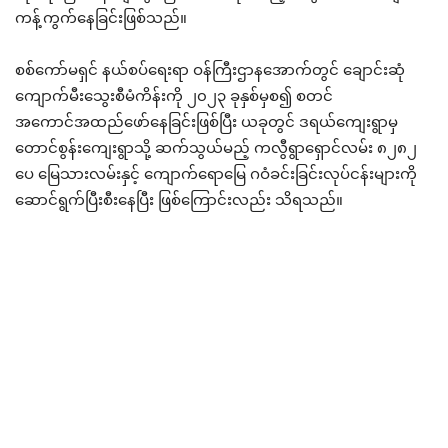
ကန့်ကွက်နေခြင်းဖြစ်သည်။
စစ်ကော်မရှင် နယ်စပ်ရေးရာ ဝန်ကြီးဌာနအောက်တွင် ချောင်းဆုံ
ကျောက်မီးသွေးစီမံကိန်းကို ၂၀၂၃ ခုနှစ်မှစ၍ စတင်
အကောင်အထည်ဖော်နေခြင်းဖြစ်ပြီး ယခုတွင် ဒရယ်ကျေးရွာမှ
တောင်စွန်းကျေးရွာသို့ ဆက်သွယ်မည့် ကလွီရွာရှောင်လမ်း ၈၂၈၂
ပေ မြေသားလမ်းနှင့် ကျောက်ရောမြေ ဂဝံခင်းခြင်းလုပ်ငန်းများကို
ဆောင်ရွက်ပြီးစီးနေပြီး ဖြစ်ကြောင်းလည်း သိရသည်။