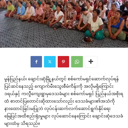
မွန်ပြည်နယ်၊ ချောင်းဆုံမြို့နယ်တွင် စစ်ကော်မရှင်ဆောက်လုပ်ရန်
ပြင်ဆင်နေသည့် ကျောက်မီးသွေးစီမံကိန်းကို အလိုမရှိကြောင်း
ဒရယ်နှင့် ကလွီကျေးရွာမှဒေသခံများ စစ်ကော်မရှင် ပြည်နယ်အစိုးရ
ထံ စာတင်ပြတောင်းဆိုထားသော်လည်း ဒေသခံများ၏အသံကို
နားထောင်ခြင်းမပြုဘဲ လုပ်ငန်းဆက်လက်ဆောင်ရွက်နိုင်ရေး
မြေပြင်အထိစည်းရုံးမှုများ လုပ်ဆောင်နေကြောင်း ချောင်းဆုံဒေသခံ
များထံမှ သိရသည်။