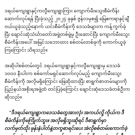
ဒရယ်ကျေးရွာနှင့်ကလွီကျေးရွာကြား ကျောက်မီးသွေးစီမံကိန်း
ဆောက်လုပ်ရန် ပြီးခဲ့သည့် ၂၀၂၄ ခုနှစ် ဇွန်လမှစ၍ မြေဧကရာနှင့်ချီ
ဝယ်ယူခဲ့သည့်နောက် ယင်းစီမံကိန်းကို ဒေသခံများက ကန့်ကွက်ခဲ့
ပြီး ချောင်းဆုံသံင်္ဃာတော်အဖွဲ့တစ်ဖွဲ့မှ ဦးဆောင်ပြီး ကျောက်မီးသွေး
စီမံကိန်းအပေါ် အမြင်သဘောထား စစ်တမ်းတစ်ခုကို ကောက်ယူခဲ့
ကြကြောင်း သိရသည်။
အဆိုပါစစ်တမ်းတွင် ဒရယ်ကျေးရွာနှင့်ကလွီကျေးရွာမှ ဒေသခံ
၁၀၀၀ နီးပါးက စစ်ကော်မရှင်ဆောက်လုပ်မည့် ကျောက်မီးသွေး
စီမံကိန်းကို အလိုမရှိကြောင်း ဖြေဆိုထားပြီး စာရွက်စာတမ်းများကို
ပြည်နယ်အစိုးရအဖွဲ့ထံ တင်ပြခဲ့ကြောင်း ချောင်းဆုံဒေသခံတစ်ဦးက
ဆိုသည်။
“ဒီဒရယ်ကျေးရွာကဒေသခံတွေအားလုံး အကယ်လို့ ကိုယ်က ဒီ
စီမံကိန်းကိုမကြိုက်ဘူး။ အလိုမရှိဘူးဆိုရင် ဒီစာရွက်မှာ
လက်မှတ်ထိုး ဖုန်းနံပါတ်နဲ့တကွစာရင်းပေး အဲလိုစစ်တမ်းကောက်ခဲ့