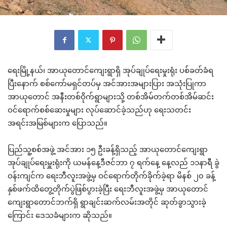
ရေးမြို့နယ်၊ အာယု‌တောင်ကျေးရွာရှိ အုပ်ချုပ်ရေးမှုးရုံး ပစ်ခတ်ခံရ
ပြီးနောက် စစ်ကော်မရှင်တပ်မှ အင်အားအများပြား အသုံးပြုကာ
အာယုတောင် အနီးတစ်ဝိုက်ရွာများသို့ တစ်အိမ်တက်တစ်အိမ်ဆင်း
ဝင်ရောက်စစ်ဆေးမှုများ လုပ်ဆောင်ခဲ့သည်ဟု ရေးသတင်း
အရင်းအမြစ်များက ပြောသည်။
ပြည်သူ့စစ်အဖွဲ့ အင်အား ၁၅ ဦးခန့်ရှိသည့် အာယုတောင်ကျေးရွာ
အုပ်ချုပ်ရေးမှူးရုံးကို ယမန်နေ့ဒီဇင်ဘာ ၇ ရက်နေ့ နေ့လည် ၁၁နာရီ ခွဲ
ဝန်းကျင်က ရေးဘီလူးအဖွဲ့မှ ဝင်ရောက်တိုက်ခိုက်ခဲ့ရာ မိနစ် ၂၀ ခန့်
နှစ်ဖက်ထိတွေ့တိုက်ပွဲဖြစ်ပွားခဲ့ပြီး ရေးဘီလူးအဖွဲ့မှ အာယုတောင်
ကျေးရွာတောင်ဘက်ရှိ ရွာချင်းဆက်လမ်းအတိုင် ဆုတ်ခွာသွားခဲ့
ကြောင်း ဒေသခံများက ဆိုသည်။