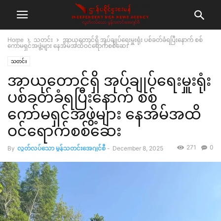
Home
သတင်း
အာယုတောင်ရှိ အုပ်ချုပ်‌ရေးမှူးရုံး ပစ်ခတ်ခံရပြီးနောက် စစ်
ကော်မရှင်အဖွဲ့များ နေအိမ်အထိဝင်ရောက်စစ်ဆေး
သတင်း
အာယုတောင်ရှိ အုပ်ချုပ်‌ရေးမှူးရုံး
ပစ်ခတ်ခံရပြီးနောက် စစ်
ကော်မရှင်အဖွဲ့များ နေအိမ်အထိ
ဝင်ရောက်စစ်ဆေး
271
0
By
လွတ်လပ်သော မွန်သတင်းအေဂျင်စီ
-
December 8, 2025