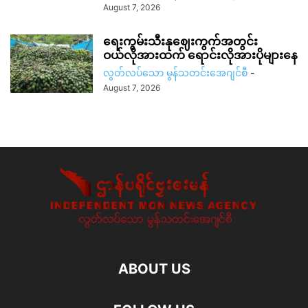
August 7, 2026
ရေးကွမ်းသီးနုဈေးကွက်အတွင်း
ဝယ်လိုအားထက် ရောင်းလိုအားပိုများနေ
လွတ်လပ်သော မွန်သတင်းအေဂျင်စီ
-
August 7, 2026
ABOUT US