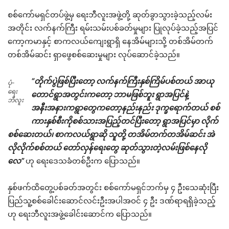
စစ်ကော်မရှင်တပ်ဖွဲ့မှ ရေးဘီလူးအဖွဲ့တို့ ဆုတ်ခွာသွားခဲ့သည့်လမ်း
အတိုင်း လက်နက်ကြီး ရမ်းသမ်းပစ်ခတ်မှုများ ပြုလုပ်ခဲ့သည့်အပြင်
ကော့ကမာနှင့် စာကလယ်ကျေးရွာရှိ နေအိမ်များသို့ တစ်အိမ်တက်
တစ်အိမ်ဆင်း ရှာဖွေစစ်ဆေးမှုများ လုပ်ဆောင်ခဲ့သည်။
“တိုက်ပွဲဖြစ်ပြီးတော့ လက်နက်ကြီးနှစ်ကြိမ်ပစ်တယ် အာယု
ပုံ-
ရေး
တောင်ရွာအတွင်းကတော့ ဘာမဖြစ်ဘူး ရွာအပြင်နဲ့
ဘီလူး
အနီးအနားကရွာတွေကတော့နည်းနည်း ဒုက္ခရောက်တယ် စစ်
ကားနှစ်စီးကိုစစ်သားအပြည့်တင်ပြီးတော့ ရွာအပြင်မှာ လိုက်
စစ်ဆေးတယ်၊ စာကလယ်ရွာဆို သူတို့ တအိမ်တက်တအိမ်ဆင်း အဲ
လိုလိုက်စစ်တယ် တော်လှန်ရေးတွေ ဆုတ်သွားတဲ့လမ်းဖြစ်နေလို
လေ”
ဟု ရေးဒေသခံတစ်ဦးက ပြောသည်။
နှစ်ဖက်ထိတွေ့ပစ်ခတ်အတွင်း စစ်ကော်မရှင်ဘက်မှ ၄ ဦးသေဆုံးပြီး
ပြည်သူ့စစ်ခေါင်းဆောင်လင်းဦးအပါအဝင် ၄ ဦး ဒဏ်ရာရရှိခဲ့သည့်
ဟု ရေးဘီလူးအဖွဲ့ခေါင်းဆောင်က ပြောသည်။