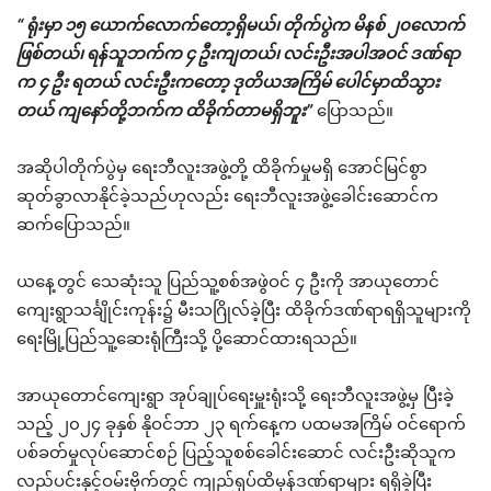
“ ရုံးမှာ ၁၅ ယောက်လောက်တော့ရှိမယ်၊ တိုက်ပွဲက မိနစ် ၂၀လောက်
ဖြစ်တယ်၊ ရန်သူဘက်က ၄ ဦးကျတယ်၊ လင်းဦးအပါအဝင် ဒဏ်ရာ
က ၄ ဦး ရတယ် လင်းဦးကတော့ ဒုတိယအကြိမ် ပေါင်မှာထိသွား
တယ် ကျနော်တို့ဘက်က ထိခိုက်တာမရှိဘူး”
ပြောသည်။
အဆိုပါတိုက်ပွဲမှ ရေးဘီလူးအဖွဲ့တို့ ထိခိုက်မှုမရှိ အောင်မြင်စွာ
ဆုတ်ခွာလာနိုင်ခဲ့သည်ဟုလည်း ‌ရေးဘီလူးအဖွဲ့ခေါင်းဆောင်က
ဆက်ပြောသည်။
ယနေ့တွင် သေဆုံးသူ ပြည်သူ့စစ်အဖွဲဝင် ၄ ဦးကို အာယုတောင်
ကျေးရွာသင်္ချိုင်းကုန်း၌ မီးသဂြိုလ်ခဲ့ပြီး ထိခိုက်ဒဏ်ရာရရှိသူများကို
ရေးမြို့ပြည်သူ့ဆေးရုံကြီးသို့ ပို့ဆောင်ထားရသည်။
အာယုတောင်ကျေးရွာ အုပ်ချုပ်ရေးမှူးရုံးသို့ ရေးဘီလူးအဖွဲ့မှ ပြီးခဲ့
သည့် ၂၀၂၄ ခုနှစ် နိုဝင်ဘာ ၂၃ ရက်နေ့က ပထမအကြိမ် ဝင်ရောက်
ပစ်ခတ်မှုလုပ်ဆောင်စဉ် ပြည့်သူစစ်ခေါင်းဆောင် လင်းဦးဆိုသူက
လည်ပင်းနှင့်ဝမ်းဗိုက်တွင် ကျည်ရှပ်ထိမှန်ဒဏ်ရာများ ရရှိခဲ့ပြီး