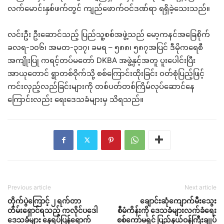
လက်မောင်းနှစ်ဖက်တွင် ကျည်ဖောက်ဝင်ဒဏ်ရာ ရရှိခဲ့သေးသည်။
လင်းဦး ဦးဆောင်သည့် ပြည်သူ့စစ်အဖွဲ့သည် မော့ကနင်အခြေစိုက်
ခလရ-၁၀၆၊ အမတ-၃၁၇၊ ခမရ – ၅၈၈၊ ၅၈၇အပြင် ဒီမိုကရေစီ
အကျိုးပြု ကရင့်တပ်မတော် DKBA အဖွဲ့နှင့်အတူ ပူးပေါင်းပြီး
အာယုတောင် ရွာတစ်ဝိုက်သို့ စစ်ကြောင်းထိုးခြင်း ဝတ်စုံပြည့်ဖြင့်
ကင်းလှည့်လည်ခြင်းများကို တစ်ပတ်တစ်ကြိမ်လုပ်ဆောင်နေ
ကြောင်းလည်း ရေးဒေသခံများမှ သိရသည်။
Previous article
Next article
တိုက်ပွဲကြောင့် ၂ ရက်တာ
ချောင်းဆုံကျောက်မီးသွေး
တိမ်းရှောင်ရသည့် ကလိုင်ပဒေါ
စီမံကိန်းကို ဒေသခံများလက်ခံရေး
ဒေသခံများ နေရပ်ပြန်ရောက်
စစ်ကော်မရှင် ပြည်နယ်ဝန်ကြီးချုပ်