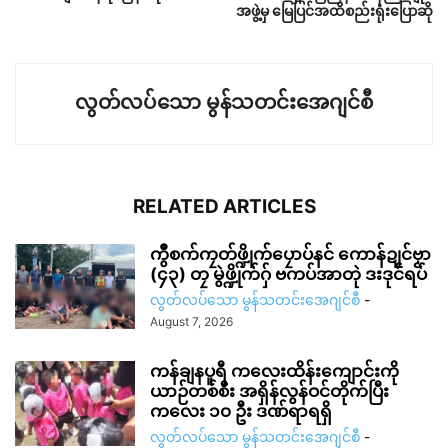
အဖွဲ့မှ မြေပြင်အထိစည်းရုံးပြောဆို
လွတ်လပ်သော မွန်သတင်းအေဂျင်စီ
RELATED ARTICLES
ကွဳစက်ကၠတ်ဖ္ဍိုက်ပၠောပ်နင် ကောန်ဍုင်ဗၟာ
(၄၃) တၠ မွဲဖ္ဍိုက်ဂှ် ဗကပ်အာတုဲ ဒးဒုင်ရပ်
လွတ်လပ်သော မွန်သတင်းအေဂျင်စီ
-
August 7, 2026
ကန်ချနပူရီ ကလေးထိန်းကျောင်းကို
ယာဉ်တစ်စီး အရှိန်လွန်ဝင်တိုက်ပြီး
ကလေး ၁၀ ဦး ဒဏ်ရာရရှိ
လွတ်လပ်သော မွန်သတင်းအေဂျင်စီ
-