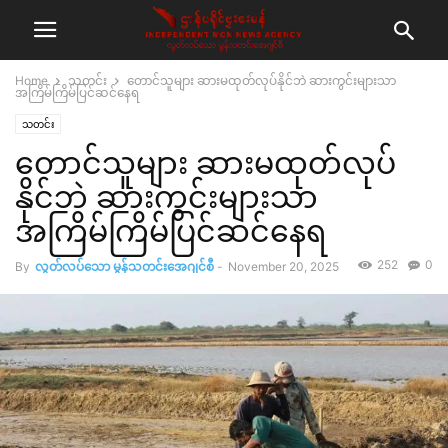
Home
သတင်း
တောင်သူများ ဆားမထုတ်လုပ်နိုင်ဘဲ ဆားကွင်းများသာ
အကြိမ်ကြိမ်ပြင်ဆင်နေရ
သတင်း
တောင်သူများ ဆားမထုတ်လုပ်
နိုင်ဘဲ ဆားကွင်းများသာ
အကြိမ်ကြိမ်ပြင်ဆင်နေရ
252
0
By
လွတ်လပ်သော မွန်သတင်းအေဂျင်စီ
-
November 20, 2025