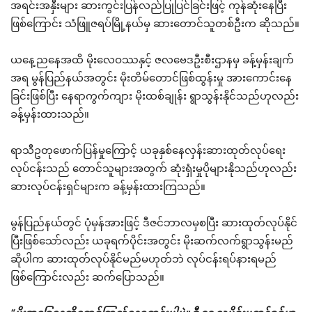
အရင်းအနှီးများ ဆားကွင်းပြန်လည်ပြုပြင်ခြင်းဖြင့် ကုန်ဆုံးနေပြီး
ဖြစ်ကြောင်း သံဖြူဇရပ်မြို့နယ်မှ ဆားတောင်သူတစ်ဦးက ဆိုသည်။
ယနေ့ညနေအထိ မိုးလေဝဿနှင့် ဇလဗေဒဦးစီးဌာနမှ ခန့်မှန်းချက်
အရ မွန်ပြည်နယ်အတွင်း မိုးတိမ်တောင်ဖြစ်ထွန်းမှု အားကောင်းနေ
ခြင်းဖြစ်ပြီး နေရာကွက်ကျား မိုးထစ်ချုန်း ရွာသွန်းနိုင်သည်ဟုလည်း
ခန့်မှန်းထားသည်။
ရာသီဥတုဖောက်ပြန်မှုကြောင့် ယခုနှစ်နေလှန်းဆားထုတ်လုပ်ရေး
လုပ်ငန်းသည် တောင်သူများအတွက် ဆုံးရှံးမှုပိုများနိုသည်ဟုလည်း
ဆားလုပ်ငန်းရှင်များက ခန့်မှန်းထားကြသည်။
မွန်ပြည်နယ်တွင် ပုံမှန်အားဖြင့် ဒီဇင်ဘာလမှစပြီး ဆားထုတ်လုပ်နိုင်
ပြီးဖြစ်သော်လည်း ယခုရက်ပိုင်းအတွင်း မိုးဆက်လက်ရွာသွန်းမည်
ဆိုပါက ဆားထုတ်လုပ်နိုင်မည်မဟုတ်ဘဲ လုပ်ငန်းရပ်နားရမည်
ဖြစ်ကြောင်းလည်း ဆက်ပြောသည်။