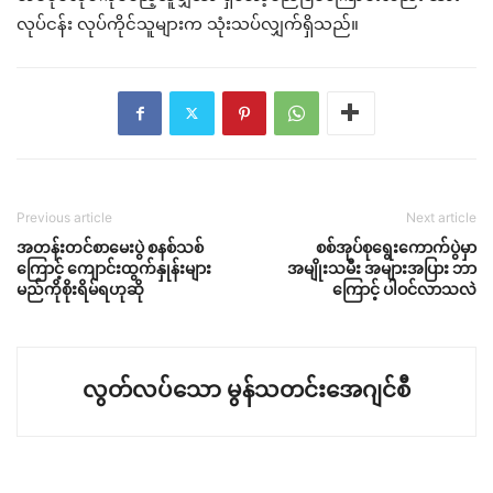
လုပ်ငန်း လုပ်ကိုင်သူများက သုံးသပ်လျှက်ရှိသည်။
Previous article
Next article
အတန်းတင်စာမေးပွဲ စနစ်သစ်
စစ်အုပ်စုရွေးကောက်ပွဲမှာ
ကြောင့် ကျောင်းထွက်နှုန်းများ
အမျိုးသမီး အများအပြား ဘာ
မည်ကိုစိုးရိမ်ရဟုဆို
ကြောင့် ပါဝင်လာသလဲ
လွတ်လပ်သော မွန်သတင်းအေဂျင်စီ