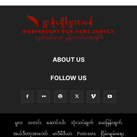
ABOUT US
FOLLOW US
မူလ
သတင်း
ဆောင်းပါး
သုံးသပ်ချက်
မေးမြန်းချက်
အယ်ဒီတာ့အာဘော်
မာဒီမီဒီယာ
Podcasts
ငြိမ်းချမ်းရေး