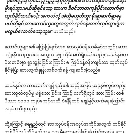
“မိုးအခြေနေကိုစောင့်ကြည့်နေရတုန်းပါပဲ။ ဒီ ၁၁ လပိုင်းမကုန်ခင်မှာ
မိုးရပ်သွားမယ်ဆိုရင်တော့ ဆားက ဒီဇင်ဘာလကုန်ပိုင်းလောက်မှာ
ထွက်နိုင်တယ်ပေါ့။ အကယ်လို့ အဲလိုမဟုတ်ဘူး မိုးရွာဆက်ရွာနေ
မယ်ဆိုရင် ဆားတောင်သူတွေအတွက် လုပ်ငန်းဆက်လုပ်သွားဖို့က
မလွယ်လောက်တော့ဘူး။”
ဟုဆိုသည်။
တောင်သူများ၏ ပြောပြချက်အရ ဆာလုပ်ငန်းတစ်နှစ်အတွင်း ဆား
ကျုံးနိုင်သည့်အရေအတွက် ၁၅ ကြိမ်အထိရှိသော်လည်း ယမန်နှစ်က
မိုးစောစီးစွာ ရွာသွန်းခြင်းကြောင်း ၈ ကြိမ်ခန့်ဝန်းကျင်သာ ထုတ်လုပ်
နိုင်ခဲ့ပြီး ဆားထွက်နှုန်းတစ်ဝက်ခန့် ကျဆင်းခဲ့သည်။
ယမန်နှစ်က ဆားလက်ကျန်နည်းပါးသည့်အပြင် ယခုနှစ်တွင်လည်း
ဆားထုတ်လုပ်မှု မရှိသေးခြင်းကြောင့် လက်ရှိတွင် ဆားကြမ်း တစ်
ပိဿာ ၁၀၀၀ ကျပ်ကျော်အထိ စံချိန်တင် ဈေမြင့်တက်နေကြောင်း
လည်း သိရသည်။
ထို့ကြောင့် ရေရှည်တွင် ဆားလုပ်ငန်းအလုပ်အကိုင်အတွက် တစ်နိုင်
တစ်ပိုင်လုပ်ကိုင်မည့်သူမျှသာ ရှိတော့မည်ဖြစ်ကြောင်းလည်း ဆား