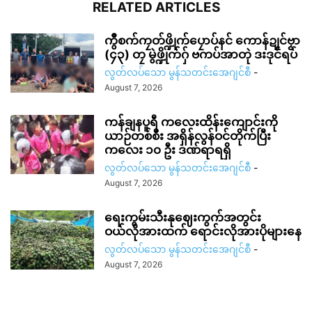
RELATED ARTICLES
ကွဳစက်ကၠတ်ဖ္ဍိုက်ပၠောပ်နင် ကောန်ဍုင်ဗၟာ
(၄၃) တၠ မွဲဖ္ဍိုက်ဂှ် ဗကပ်အာတုဲ ဒးဒုင်ရပ်
လွတ်လပ်သော မွန်သတင်းအေဂျင်စီ
-
August 7, 2026
ကန်ချနပူရီ ကလေးထိန်းကျောင်းကို
ယာဉ်တစ်စီး အရှိန်လွန်ဝင်တိုက်ပြီး
ကလေး ၁၀ ဦး ဒဏ်ရာရရှိ
လွတ်လပ်သော မွန်သတင်းအေဂျင်စီ
-
August 7, 2026
ရေးကွမ်းသီးနုဈေးကွက်အတွင်း
ဝယ်လိုအားထက် ရောင်းလိုအားပိုများနေ
လွတ်လပ်သော မွန်သတင်းအေဂျင်စီ
-
August 7, 2026