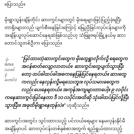
ပြောသည်။
မိုးရွာသွန်းချိန်တိုင်း ဆားကွင်းများတွင် မိုးရေများဖြင့်ပြည့်ခဲ့ရပြီး
တာရိုးများလည် ပျက်စီးနေခြင်းကြောင့် မြေညှိခြင်းလုပ်ငန်းများကို
အချိန်ယူလုပ်ဆောင်နေရဆဲဖြစ်သည်ဟု သံဖြူဇရပ်မြို့နယ်မှ ဆား
တောင်သူတစ်ဦးက ပြောသည်။
“ပြင်ထားတဲ့ဆားကွင်းတွေက မိုးတွေရွာလိုက်လို့ ရေတွေက
ပုံ-
IMNA
အငန်ဓာတ်လျော့လာတယ်။ ဆားကွင်းတွေပျက်သွားပြီး
(ယခင်
တော့ ထပ်ခါထပ်ခါအစကနေပြန်ပြင်နေရတယ်။ ဆားတွေ
ပုံ
ဟောင်း)
ကလည်း နေလှန်းလို့မရသေးဘူး။ လုပ်သမားခတွေက
လည်း ပေးနေရတယ်။ အကုန်အကျများတာပေါ့။ ၉ လပိုင်း
ကနေဆားကွင်းပြင်နေတာ ဒီ ၁၁ လပိုင်းအထိဆို သုံးခါထပ်ပြင်လို့ပြီး
သွားပြီး။ အခုထိမိုးရွာနေတုန်းပဲ။”
ဟုဆိုသည်။
ဆားကွင်းအတွင်း သွင်းထားသည့် ပင်လယ်ရေများ နေမလှန်းနိုင်မီ
အချိန်မှာပင် ဆားလုပ်ငန်းတစ်နှစ်စာအတွက် ရည်ရွယ်ထားသည့်