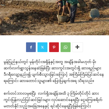
မွန်ပြည်နယ်တွင် မုန်တိုင်းအရှိန်နှင့်အတူ အချိန်အခါမဟုတ် မိုး
ဆက်လက်ရွာသွန်းနေဆဲဖြစ်ပြီး ဆားကွင်းအတွင်းရှိ ဆားရည်များ
ဒီဂရီလျော့နည်း၍ ပျက်စီးသွားခြင်းကြောင့် အကြိမ်ကြိမ်ပြင်ဆင်နေ
ရကြောင်း ဆားတောင်သူများ၏ ပြောပြချက်အရ သိရသည်။
စက်တင်ဘာလမှစပြီး လက်ရှိအချိန်အထိ ၃ ကြိမ်တိုင်တိုင် ဆား
ကွင်းပြန်လည်ပြင်ဆင်ခြင်းများ လုပ်ဆောင်နေရပြီး ငွေကြေးစရိတ်
မတတ်နိုင်သည့်အခြေအနေနှင့် ရင်ဆိုင်နေရပြီးဖြစ်ကြောင်း