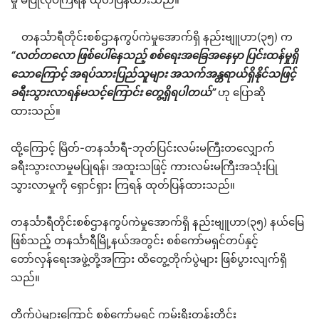
တနင်္သာရီတိုင်းစစ်ဌာနကွပ်ကဲမှုအောက်ရှိ နည်းဗျူဟာ(၃၅) က
“လတ်တလော ဖြစ်ပေါ်နေသည့် စစ်ရေးအခြေအနေမှာ ပြင်းထန်မှုရှိ
သောကြောင့် အရပ်သားပြည်သူများ အသက်အန္တရာယ်ရှိနိုင်သဖြင့်
ခရီးသွားလာရန်မသင့်ကြောင်း တွေ့ရှိရပါတယ်”
ဟု ပြောဆို
ထားသည်။
ထို့ကြောင့် မြိတ်-တနင်္သာရီ-ဘုတ်ပြင်းလမ်းမကြီးတလျှောက်
ခရီးသွားလာမှုမပြုရန်၊ အထူးသဖြင့် ကားလမ်းမကြီးအသုံးပြု
သွားလာမှုကို ရှောင်ရှား ကြရန် ထုတ်ပြန်ထားသည်။
တနင်္သာရီတိုင်းစစ်ဌာနကွပ်ကဲမှုအောက်ရှိ နည်းဗျူဟာ(၃၅) နယ်မြေ
ဖြစ်သည့် တနင်္သာရီမြို့နယ်အတွင်း စစ်ကော်မရှင်တပ်နှင့်
တော်လှန်ရေးအဖွဲ့တို့အကြား ထိတွေ့တိုက်ပွဲများ ဖြစ်ပွားလျက်ရှိ
သည်။
တိုက်ပွဲများကြောင့် စစ်ကော်မရှင် ကမ်းရိုးတန်းတိုင်း