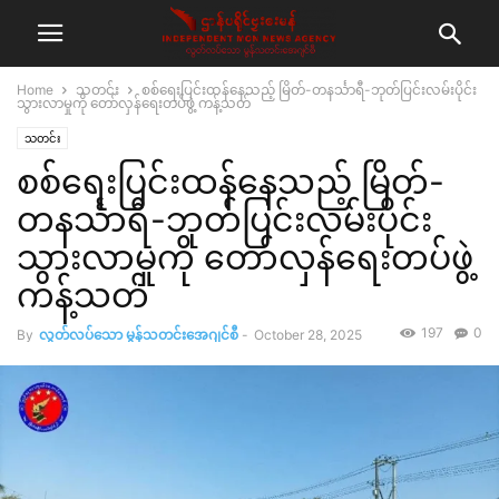
Home
သတင်း
စစ်ရေးပြင်းထန်နေသည့် မြိတ်-တနင်္သာရီ-ဘုတ်ပြင်းလမ်းပိုင်း
သွားလာမှုကို တော်လှန်ရေးတပ်ဖွဲ့ ကန့်သတ်
သတင်း
စစ်ရေးပြင်းထန်နေသည့် မြိတ်-
တနင်္သာရီ-ဘုတ်ပြင်းလမ်းပိုင်း
သွားလာမှုကို တော်လှန်ရေးတပ်ဖွဲ့
ကန့်သတ်
197
0
By
လွတ်လပ်သော မွန်သတင်းအေဂျင်စီ
-
October 28, 2025