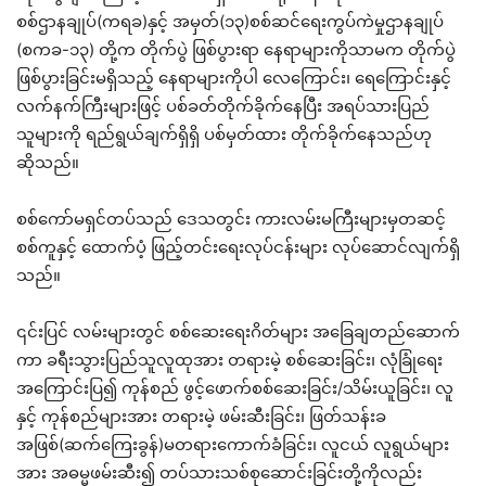
စစ်ဌာနချုပ်(ကရခ)နှင့် အမှတ်(၁၃)စစ်ဆင်ရေးကွပ်ကဲမှုဌာနချုပ်
(စကခ-၁၃) တို့က တိုက်ပွဲ ဖြစ်ပွားရာ နေရာများကိုသာမက တိုက်ပွဲ
ဖြစ်ပွားခြင်းမရှိသည့် နေရာများကိုပါ လေကြောင်း၊ ရေကြောင်းနှင့်
လက်နက်ကြီးများဖြင့် ပစ်ခတ်တိုက်ခိုက်နေပြီး အရပ်သားပြည်
သူများကို ရည်ရွယ်ချက်ရှိရှိ ပစ်မှတ်ထား တိုက်ခိုက်နေသည်ဟု
ဆိုသည်။
စစ်ကော်မရှင်တပ်သည် ဒေသတွင်း ကားလမ်းမကြီးများမှတဆင့်
စစ်ကူနှင့် ထောက်ပံ့ ဖြည့်တင်းရေးလုပ်ငန်းများ လုပ်ဆောင်လျက်ရှိ
သည်။
၎င်းပြင် လမ်းများတွင် စစ်ဆေးရေးဂိတ်များ အခြေချတည်ဆောက်
ကာ ခရီးသွားပြည်သူလူထုအား တရားမဲ့ စစ်ဆေးခြင်း၊ လုံခြုံရေး
အကြောင်းပြ၍ ကုန်စည် ဖွင့်ဖောက်စစ်ဆေးခြင်း/သိမ်းယူခြင်း၊ လူ
နှင့် ကုန်စည်များအား တရားမဲ့ ဖမ်းဆီးခြင်း၊ ဖြတ်သန်းခ
အဖြစ်(ဆက်ကြေးခွန်)မတရားကောက်ခံခြင်း၊ လူငယ် လူရွယ်များ
အား အဓမ္မဖမ်းဆီး၍ တပ်သားသစ်စုဆောင်းခြင်းတို့ကိုလည်း