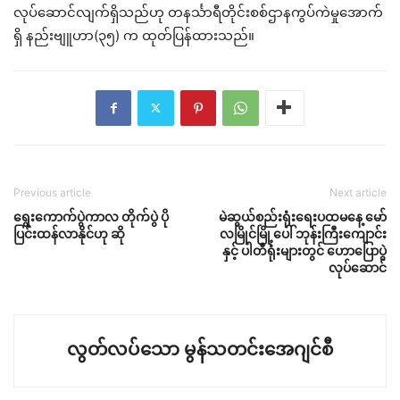
လုပ်ဆောင်လျက်ရှိသည်ဟု တနင်္သာရီတိုင်းစစ်ဌာနကွပ်ကဲမှုအောက်
ရှိ နည်းဗျူဟာ(၃၅) က ထုတ်ပြန်ထားသည်။
Previous article
Next article
ရွေးကောက်ပွဲကာလ တိုက်ပွဲ ပို
မဲဆွယ်စည်းရုံးရေးပထမနေ့ မော်
ပြင်းထန်လာနိုင်ဟု ဆို
လမြိုင်မြို့ပေါ် ဘုန်းကြီးကျောင်း
နှင့် ပါတီရုံးများတွင် ဟောပြောပွဲ
လုပ်ဆောင်
လွတ်လပ်သော မွန်သတင်းအေဂျင်စီ