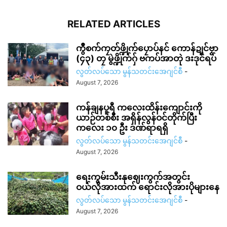
RELATED ARTICLES
ကွဳစက်ကၠတ်ဖ္ဍိုက်ပၠောပ်နင် ကောန်ဍုင်ဗၟာ
(၄၃) တၠ မွဲဖ္ဍိုက်ဂှ် ဗကပ်အာတုဲ ဒးဒုင်ရပ်
လွတ်လပ်သော မွန်သတင်းအေဂျင်စီ
-
August 7, 2026
ကန်ချနပူရီ ကလေးထိန်းကျောင်းကို
ယာဉ်တစ်စီး အရှိန်လွန်ဝင်တိုက်ပြီး
ကလေး ၁၀ ဦး ဒဏ်ရာရရှိ
လွတ်လပ်သော မွန်သတင်းအေဂျင်စီ
-
August 7, 2026
ရေးကွမ်းသီးနုဈေးကွက်အတွင်း
ဝယ်လိုအားထက် ရောင်းလိုအားပိုများနေ
လွတ်လပ်သော မွန်သတင်းအေဂျင်စီ
-
August 7, 2026