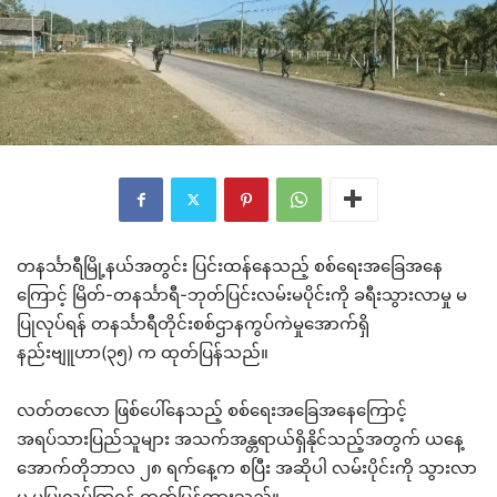
တနင်္သာရီမြို့နယ်အတွင်း ပြင်းထန်နေသည့် စစ်ရေးအခြေအနေ
ကြောင့် မြိတ်-တနင်္သာရီ-ဘုတ်ပြင်းလမ်းမပိုင်းကို ခရီးသွားလာမှု မ
ပြုလုပ်ရန် တနင်္သာရီတိုင်းစစ်ဌာနကွပ်ကဲမှုအောက်ရှိ
နည်းဗျူဟာ(၃၅) က ထုတ်ပြန်သည်။
လတ်တလော ဖြစ်ပေါ်နေသည့် စစ်ရေးအခြေအနေကြောင့်
အရပ်သားပြည်သူများ အသက်အန္တရာယ်ရှိနိုင်သည့်အတွက် ယနေ့
အောက်တိုဘာလ ၂၈ ရက်နေ့က စပြီး အဆိုပါ လမ်းပိုင်းကို သွားလာ
မှု မပြုလုပ်ကြရန် ထုတ်ပြန်ထားသည်။