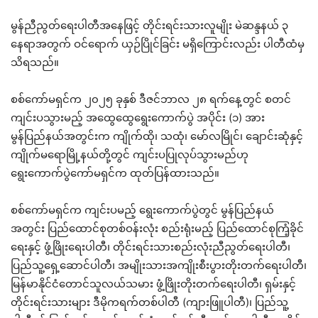
မွန်ညီညွတ်ရေးပါတီအနေဖြင့် တိုင်းရင်းသားလူမျိုး မဲဆန္ဒနယ် ၃
နေရာအတွက် ဝင်ရောက် ယှဉ်ပြိုင်ခြင်း မရှိကြောင်းလည်း ပါတီထံမှ
သိရသည်။
စစ်ကော်မရှင်က ၂၀၂၅ ခုနှစ် ဒီဇင်ဘာလ ၂၈ ရက်နေ့တွင် စတင်
ကျင်းပသွားမည့် အထွေထွေရွေးကောက်ပွဲ အပိုင်း (၁) အား
မွန်ပြည်နယ်အတွင်းက ကျိုက်ထို၊ သထုံ၊ မော်လမြိုင်၊ ချောင်းဆုံနှင့်
ကျိုက်မရောမြို့နယ်တို့တွင် ကျင်းပပြုလုပ်သွားမည်ဟု
ရွေးကောက်ပွဲကော်မရှင်က ထုတ်ပြန်ထားသည်။
စစ်ကော်မရှင်က ကျင်းပမည့် ရွေးကောက်ပွဲတွင် မွန်ပြည်နယ်
အတွင်း ပြည်ထောင်စုတစ်ဝန်းလုံး စည်းရုံးမည့် ပြည်ထောင်စုကြံ့ခိုင်
ရေးနှင့် ဖွံ့ဖြိုးရေးပါတီ၊ တိုင်းရင်းသားစည်းလုံးညီညွတ်ရေးပါတီ၊
ပြည်သူ့ရှေ့ဆောင်ပါတီ၊ အမျိုးသားအကျိုးစီးပွားတိုးတက်ရေးပါတီ၊
မြန်မာနိုင်ငံတောင်သူလယ်သမား ဖွံ့ဖြိုးတိုးတက်ရေးပါတီ၊ ရှမ်းနှင့်
တိုင်းရင်းသားများ ဒီမိုကရက်တစ်ပါတီ (ကျားဖြူပါတီ)၊ ပြည်သူ့