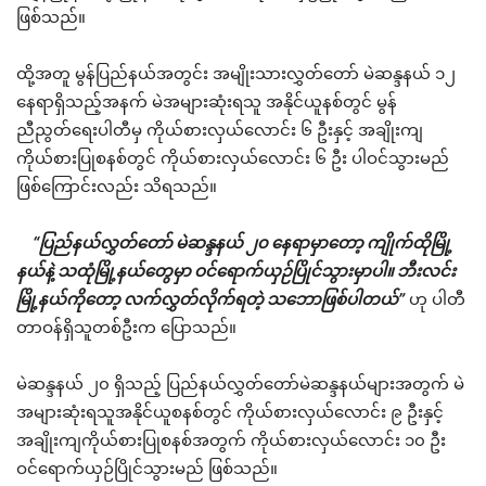
ဖြစ်သည်။
ထို့အတူ မွန်ပြည်နယ်အတွင်း အမျိုးသားလွှတ်တော် မဲဆန္ဒနယ် ၁၂
နေရာရှိသည့်အနက် မဲအများဆုံးရသူ အနိုင်ယူနစ်တွင် မွန်
ညီညွတ်ရေးပါတီမှ ကိုယ်စားလှယ်လောင်း ၆ ဦးနှင့် အချိုးကျ
ကိုယ်စားပြုစနစ်တွင် ကိုယ်စားလှယ်လောင်း ၆ ဦး ပါဝင်သွားမည်
ဖြစ်ကြောင်းလည်း သိရသည်။
“ပြည်နယ်လွှတ်တော် မဲဆန္ဒနယ် ၂၀ နေရာမှာတော့ ကျိုက်ထိုမြို့
နယ်နဲ့ သထုံမြို့နယ်တွေမှာ ဝင်ရောက်ယှဉ်ပြိုင်သွားမှာပါ။ ဘီးလင်း
မြို့နယ်ကိုတော့ လက်လွှတ်လိုက်ရတဲ့ သဘောဖြစ်ပါတယ်”
ဟု ပါတီ
တာဝန်ရှိသူတစ်ဦးက ပြောသည်။
မဲဆန္ဒနယ် ၂၀ ရှိသည့် ပြည်နယ်လွှတ်တော်မဲဆန္ဒနယ်များအတွက် မဲ
အများဆုံးရသူအနိုင်ယူစနစ်တွင် ကိုယ်စားလှယ်လောင်း ၉ ဦးနှင့်
အချိုးကျကိုယ်စားပြုစနစ်အတွက် ကိုယ်စားလှယ်လောင်း ၁၀ ဦး
ဝင်ရောက်ယှဉ်ပြိုင်သွားမည် ဖြစ်သည်။