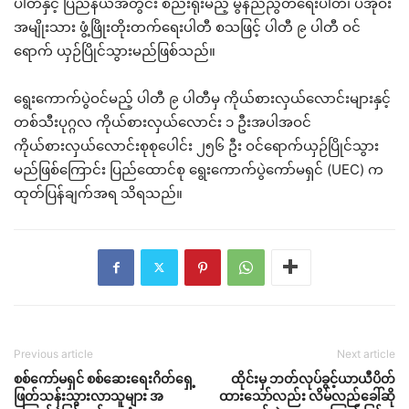
ပါတီနှင့် ပြည်နယ်အတွင်း စည်းရုံးမည့် မွန်ညီညွတ်ရေးပါတီ၊ ပအိုဝ်း
အမျိုးသား ဖွံ့ဖြိုးတိုးတက်ရေးပါတီ စသဖြင့် ပါတီ ၉ ပါတီ ဝင်
ရောက် ယှဉ်ပြိုင်သွားမည်ဖြစ်သည်။
ရွေးကောက်ပွဲဝင်မည့် ပါတီ ၉ ပါတီမှ ကိုယ်စားလှယ်လောင်းများနှင့်
တစ်သီးပုဂ္ဂလ ကိုယ်စားလှယ်လောင်း ၁ ဦးအပါအဝင်
ကိုယ်စားလှယ်လောင်းစုစုပေါင်း ၂၅၆ ဦး ဝင်ရောက်ယှဉ်ပြိုင်သွား
မည်ဖြစ်ကြောင်း ပြည်ထောင်စု ရွေးကောက်ပွဲကော်မရှင် (UEC) က
ထုတ်ပြန်ချက်အရ သိရသည်။
Previous article
Next article
စစ်ကော်မရှင် စစ်ဆေးရေးဂိတ်ရှေ့
ထိုင်းမှ ဘတ်လုပ်ခွင့်ယာယီပိတ်
ဖြတ်သန်းသွားလာသူများ အ
ထားသော်လည်း လိမ်လည်ခေါ်ဆို