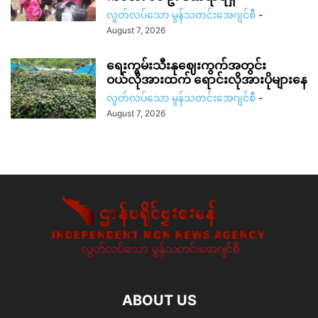
လွတ်လပ်သော မွန်သတင်းအေဂျင်စီ
-
August 7, 2026
ရေးကွမ်းသီးနုဈေးကွက်အတွင်း
ဝယ်လိုအားထက် ရောင်းလိုအားပိုများနေ
လွတ်လပ်သော မွန်သတင်းအေဂျင်စီ
-
August 7, 2026
ABOUT US