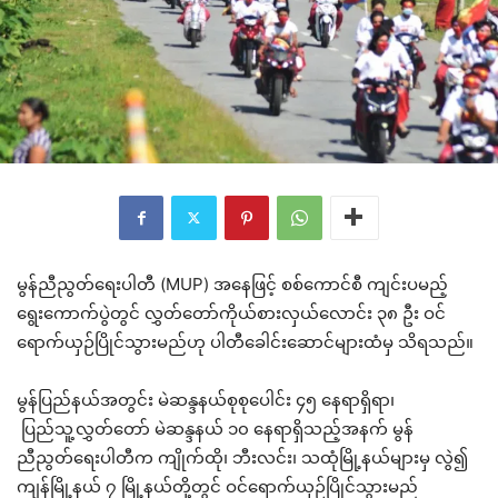
မွန်ညီညွတ်ရေးပါတီ (MUP) အနေဖြင့် စစ်ကောင်စီ ကျင်းပမည့်
ရွေးကောက်ပွဲတွင် လွှတ်တော်ကိုယ်စားလှယ်လောင်း ၃၈ ဦး ဝင်
ရောက်ယှဉ်ပြိုင်သွားမည်ဟု ပါတီခေါင်းဆောင်များထံမှ သိရသည်။
မွန်ပြည်နယ်အတွင်း မဲဆန္ဒနယ်စုစုပေါင်း ၄၅ နေရာရှိရာ၊
ပြည်သူ့လွှတ်တော် မဲဆန္ဒနယ် ၁၀ နေရာရှိသည့်အနက် မွန်
ညီညွတ်ရေးပါတီက ကျိုက်ထို၊ ဘီးလင်း၊ သထုံမြို့နယ်များမှ လွဲ၍
ကျန်မြို့နယ် ၇ မြို့နယ်တို့တွင် ဝင်ရောက်ယှဉ်ပြိုင်သွားမည်