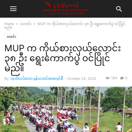
Home
သတင်း
MUP က ကိုယ်စားလှယ်လောင်း ၃၈ ဦး ရွေးကောက်ပွဲ ဝင်ပြိုင်
မည်။
သတင်း
MUP က ကိုယ်စားလှယ်လောင်း
၃၈ ဦး ရွေးကောက်ပွဲ ဝင်ပြိုင်
မည်။
164
0
By
လွတ်လပ်သော မွန်သတင်းအေဂျင်စီ
-
October 24, 2025