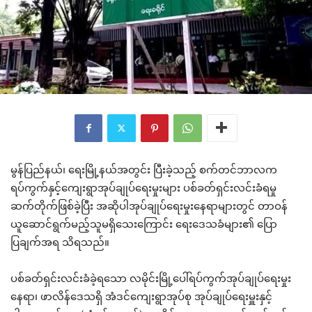
မွန်ပြည်နယ်၊ ရေးမြို့နယ်အတွင်း ပြီးခဲ့သည့် စက်တင်ဘာလက
ရပ်ကွက်နှင့်ကျေးရွာအုပ်ချုပ်ရေးမှုးများ ပစ်ခတ်ရှင်းလင်းခံရမှု
ဆက်တိုက်ဖြစ်ခဲ့ပြီး အဆိုပါအုပ်ချုပ်ရေးမှုးနေရာများတွင် တာဝန်
ယူဆောင်ရွက်မည့်သူမရှိသေးကြောင်း ရေးဒေသခံများ၏ ပြော
ပြချက်အရ သိရသည်။
ပစ်ခတ်ရှင်းလင်းခံခဲ့ရသော လမိုင်းမြို့ပေါ်ရပ်ကွက်အုပ်ချုပ်ရေးမှုး
နေရာ၊ ဖာလိန်ဒေသရှိ အံဒင်ကျေးရွာအုပ်စု အုပ်ချုပ်ရေးမှူးနှင့်