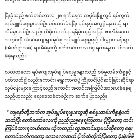
ပြီးခဲ့သည့် စက်တင်ဘာလ ၂၈ ရက်နေ့က လမိုင်းမြို့တွင် ရပ်ကွက်
အုပ်ချူပ်ရေးမှူးတစ်ဦး ပစ်သတ်ခံရပြီး ၎င်းနှင့်အတူရှိနေသည့် ရာ
အိမ်မှုးတစ်ဦးလည်း ထိခိုက်ဒဏ်ရာရရှိခဲ့သည့်အပြင် ဖာလိန်ဒေသ
အတွင်းရှိ အံဒင်ကျေးရွာအုပ်စု အုပ်ချုပ်ရေးမှူးနှင့် ငါးမျှားစခန်းရွာ
(အံဒင်ရွာသစ်) ရာအိမ်မှုးတို့ စက်တင်ဘာလ ၁၄ ရက်နေ့က ပစ်သတ်
ခံခဲ့ရသည်။
လတ်တလော ရပ်ကျေးအုပ်ချုပ်ရေးမှုးများသည် စစ်မှုထမ်းကိစ္စနှင့်
ပတ်သတ်၍လည်းကောင်း၊ ရွေးကာက်ပွဲကြိုတင်ပြင်ဆင်ခြင်းဆိုင်ရာ
လုပ်ငန်းများကြောင့်လည်းကောင်း အတင်းအကြပ်ဖိအားပေးခံနေရ
သည်ဟုလည်း ရေးဒေသခံတစ်ဦးက ဆက်ပြောသည်။
＂ကျနော်တို့ဘက်က အုပ်ချုပ်ရေးမှုးတွေဆို စစ်မှုးထမ်းကိစ္စနဲ့ပတ်
သတ်ပြီး တော်တော်လေးကို ညည်းညူနေရကြတာ။ ပိုပြီးတော့ တင်း
ကြပ်ခံထားရတယ်လေ။ ဟိုကလည်း လူအတင်းယူမယ်ဆိုတော့ ရေး
တောင်ဘက်ကတော့ လောလောဆယ် ပိုက်ဆံလိုက်ပြီးတော့ ဖုံးဖုံးဖိဖိ