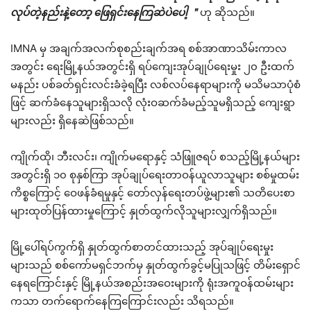
လုပ်တဲ့နည်းနဲ့တော့ ဖြေရှင်းနေကြဆဲပဲပေါ့ ＂
ဟု ဆိုသည်။
IMNA မှ အချက်အလက်စုစည်းချက်အရ စစ်အာဏာသိမ်းကာလ
အတွင်း ရေးမြို့နယ်အတွင်းရှိ ရပ်ကျေးအုပ်ချုပ်ရေးမှုး ၂၀ ဦးထက်
မနည်း ပစ်ခတ်ရှင်းလင်းခံခဲ့ရပြီး လစ်လပ်နေရာများကို မသိမသာပုံစံ
ဖြင့် ဆက်ခံနေသူများရှိသလို လုံးဝဆက်ခံမည့်သူမရှိသည့် ကျေးရွာ
များလည်း ရှိနေဆဲဖြစ်သည်။
ကျိုက်ထို၊ ဘီးလင်း၊ ကျိုက်မရောနှင့် သံဖြူဇရပ် စသည့်မြို့နယ်များ
အတွင်းရှိ ၁၀ စုနှစ်ကြာ အုပ်ချုပ်ရေးတာဝန်ယူလာသူများ စစ်မှုထမ်း
ကိစ္စကြောင့် ဝေဖန်ခံရမှုနှင့် တော်လှန်ရေးတပ်ဖွဲ့များ၏ သတိပေးစာ
များထုတ်ပြန်ထားမှုကြောင့် နှုတ်ထွက်လိုသူများလျှက်ရှိသည်။
မြို့ပေါ်ရပ်ကွက်ရှိ နှုတ်ထွက်စာတင်ထားသည့် အုပ်ချုပ်ရေးမှုး
များသည် စစ်ကော်မရှင်ဘက်မှ နှုတ်ထွက်ခွင့်မပြုသဖြင့် တိမ်းရှောင်
နေရကြောင်းနှင့် မြို့နယ်အစည်းအဝေးများကို ရုံးအကူဝန်ထမ်းများ
ကသာ တက်ရောက်နေကြကြောင်းလည်း သိရသည်။