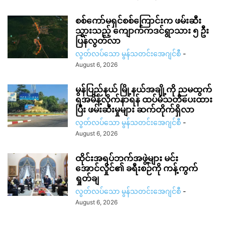
စစ်ကော်မရှင်စစ်ကြောင်းက ဖမ်းဆီး
သွားသည့် ကျောက်ကဒင်ရွာသား ၅ ဦး
ပြန်လွတ်လာ
လွတ်လပ်သော မွန်သတင်းအေဂျင်စီ
-
August 6, 2026
မွန်ပြည်နယ် မြို့နယ်အချို့ကို ညမထွက်
ရအမိန့်လိုက်နာရန် ထပ်မံသတိပေးထား
ပြီး ဖမ်းဆီးမှုများ ဆက်တိုက်ရှိလာ
လွတ်လပ်သော မွန်သတင်းအေဂျင်စီ
-
August 6, 2026
ထိုင်းအရပ်ဘက်အဖွဲ့များ မင်း
အောင်လှိုင်၏ ခရီးစဉ်ကို ကန့်ကွက်
ရှုတ်ချ
လွတ်လပ်သော မွန်သတင်းအေဂျင်စီ
-
August 6, 2026