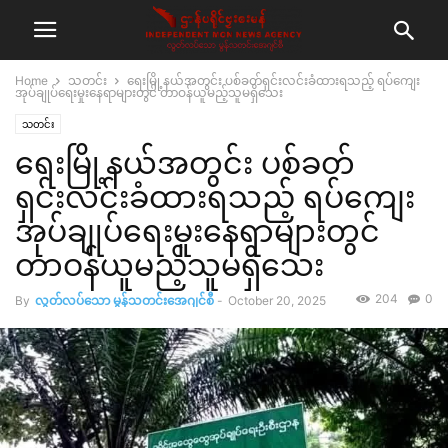
Home
သတင်း
ရေးမြို့နယ်အတွင်း ပစ်ခတ်ရှင်းလင်းခံထားရသည့် ရပ်ကျေး
အုပ်ချုပ်ရေးမှုးနေရာများတွင် တာဝန်ယူမည့်သူမရှိသေး
သတင်း
ရေးမြို့နယ်အတွင်း ပစ်ခတ်
ရှင်းလင်းခံထားရသည့် ရပ်ကျေး
အုပ်ချုပ်ရေးမှုးနေရာများတွင်
တာဝန်ယူမည့်သူမရှိသေး
204
0
By
လွတ်လပ်သော မွန်သတင်းအေဂျင်စီ
-
October 20, 2025