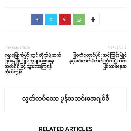
Previous article
Next article
ရေးမြောက်ပိုင်းတွင် တိုက်ပွဲ ဆက်
မြဝတီတောင်ပိုင်း အင်ကြင်းမြိုင်
ဖြစ်နေပြီး ပြည်သူများ စစ်ရေး
နှင့် မင်းလက်ပံဘက် တိုက်ပွဲ ဆက်
သတိရှိရှိဖြင့် သွားလာကြရန်
ပြင်းထန်နေဆဲ
တိုက်တွန်း
လွတ်လပ်သော မွန်သတင်းအေဂျင်စီ
RELATED ARTICLES