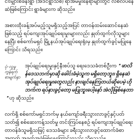
ငါးမျှားစခန်းရွာ (အံဒင်ရွာသစ်) ရာအိမ်မှုးနေရာများတွင် လစ်လပ်နေ
ဆဲဖြစ်ကြောင်း ရွာခံများက ဆိုသည်။
အစားထိုးခန့်အပ်မည့်သူမရှိသည့်အပြင် တာဝန်ထမ်းဆောင်နေဆဲ
ဖြစ်သည့် ရပ်ကျေးအုပ်ချုပ်ရေးမှုးများလည်း နှုတ်ထွက်လိုသူများ
နေပြီး စစ်ကော်မရှင် မြို့နယ်အုပ်ချုပ်ရေးရုံးမှ နှုတ်ထွက်ခွင့်မပြုနေ
ကြောင်း သိရသည်။
အုပ်ချုပ်ရေးမှုးနှင့်နီးစပ်သူ ရေးဒေသခံတစ်ဦးက
＂ဖာလိ
ပုံ-လူမှု
ကွန်ရက်
န်ဒေသဘက်မှာဆို ခေါင်းခံမဲ့သူက မရှိတော့ဘူး၊ ရှိနေဆဲ
စာမျက်နှာ
အုပ်ချုပ်ရေးမှုးတွေလည်း နားချင်နေကြတယ်ဆိုပေမဲ့ ဟို
ဘက်က ရပ်နားခွင့်တော့ မပြုဘူးပေါ့နော် အဲလိုဖြစ်နေတာ
＂
ဟု ဆိုသည်။
လက်ရှိ စစ်ကော်မရှင်ဘက်မှ နယ်ကျော်ခရီးသွားလာခွင့်နှင့်ပတ်
သတ်၍ စစ်ဆေးကန့်သတ်မှု တင်းကြပ်နေစဉ် ရပ်ကျေးအုပ်ချုပ်ရေး
တာဝန်ခံသူမရှိသဖြင့် ဒေသခံများ ခရီးသွားလာခွင့်ထောက်ခံစာ
အတွက် အခက်အခဲဖြစ်နေကြောင်းလည်း သိရသည်။