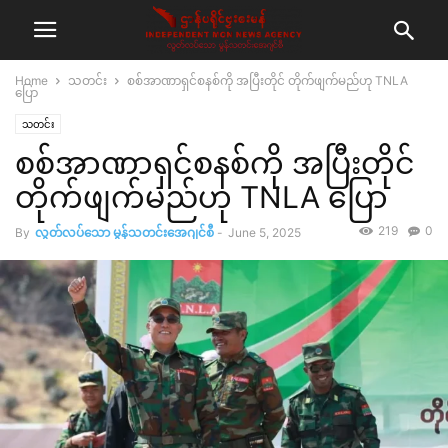
Home
သတင်း
စစ်အာဏာရှင်စနစ်ကို အပြီးတိုင် တိုက်ဖျက်မည်ဟု TNLA
ပြော
သတင်း
စစ်အာဏာရှင်စနစ်ကို အပြီးတိုင်
တိုက်ဖျက်မည်ဟု TNLA ပြော
219
0
By
လွတ်လပ်သော မွန်သတင်းအေဂျင်စီ
-
June 5, 2025