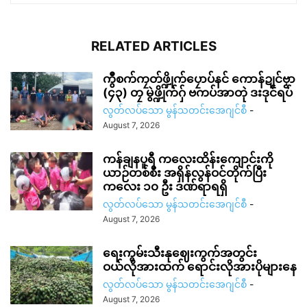
RELATED ARTICLES
ကွဳစက်ကၠတ်ဖ္ဍိုက်ပၠောပ်နင် ကောန်ဍုင်ဗၟာ
(၄၃) တၠ မွဲဖ္ဍိုက်ဂှ် ဗကပ်အာတုဲ ဒးဒုင်ရပ်
လွတ်လပ်သော မွန်သတင်းအေဂျင်စီ
-
August 7, 2026
ကန်ချနပူရီ ကလေးထိန်းကျောင်းကို
ယာဉ်တစ်စီး အရှိန်လွန်ဝင်တိုက်ပြီး
ကလေး ၁၀ ဦး ဒဏ်ရာရရှိ
လွတ်လပ်သော မွန်သတင်းအေဂျင်စီ
-
August 7, 2026
ရေးကွမ်းသီးနုဈေးကွက်အတွင်း
ဝယ်လိုအားထက် ရောင်းလိုအားပိုများနေ
လွတ်လပ်သော မွန်သတင်းအေဂျင်စီ
-
August 7, 2026