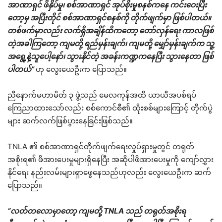
အာဏာရှင် ဖိနှိပ်မှု၊ စစ်အာဏာရှင် အုပ်စိုးမှုစနစ်ကနေ ကင်းဝေးပြီး
တော့မှ အပြီးတိုင် စစ်အာဏာရှင်စနစ်ကို တိုက်ဖျက်မှာ ဖြစ်ပါတယ်။
တစ်ဖက်မှာလည်း လက်ရှိအချိန်ထိကတော့ တော်လှန်ရေး ကာလဖြစ်
တဲ့အခါကြတော့ ကျမတို့ ရည်မှန်းချက်၊ ကျမတို့ မျှော်မှန်းချက်က သူ့
အရွေ့နဲ့သူပေါ့နော်၊ သွားနိုင်တဲ့ အခန်းကဏ္ဍကနေပြီး သွားနေတာ ဖြစ်
ပါတယ်”
ဟု လွေးယေဦးက ပြောသည်။
ညီနောက်မဟာမိတ် ၃ ဖွဲ့သည် မေလကုန်အထိ ယာယီအပစ်ရပ်
ကြေညာထားသော်လည်း စစ်ကောင်စီ၏ ထိုးစစ်များကြောင့် တိုက်ပွဲ
များ ဆက်လက်ဖြစ်ပွားနေခြင်းဖြစ်သည်။
TNLA ၏ စစ်အာဏာရှင်တိုက်ဖျက်ရေးလှုပ်ရှားမှုတွင် တရုတ်
အစိုးရ၏ ဖိအားပေးမှုများရှိနေပြီး အဆိုပါဖိအားပေးမှုကို ကျော်လွှား
နိုင်ရေး နည်းလမ်းများရှာဖွေနေသည်ဟုလည်း လွေးယေဦးက ဆက်
ပြောသည်။
“လတ်တလောမှာတော့ ကျမတို့ TNLA သည် တရုတ်အစိုးရ