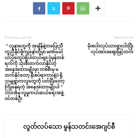
Previous article
Next article
＂လူနာတွေကို အချိန်နဲ့တပြေးညီ
မိုးစပါးလုပ်သားရှားပါးပြီး
ကူညီနိုင်ဖို့ကျနော်တို့မှာ without
လုပ်အားခဈေးမြင့်တက်
ယာဉ်တွေပဲရှိပါတယ်ဗျ။ ပုံမှန်တစ်
ရက်ကို သုံးစီးတက်လာနိုင်တဲ့
အနေအထားမျိုးမှာ တစ်စီးမှ မ
တက်နိုင်တော့ နီးစပ်ရာကားနဲ့ပဲ ရှိ
သမျှရွာကလူတွေကို ပတ်ပြီးတော့
ကြိုနေရတဲ့ အနေအထားမျိုးပါ＂
ဘားအံမှ လူမှုကယ်ဆယ်ရေးအဖွဲ့
ဝင်တစ်ဦး
လွတ်လပ်သော မွန်သတင်းအေဂျင်စီ