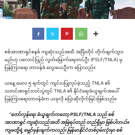
စစ်အာဏာရှင်စနစ် ကျဆုံးသည်အထိ အပြီးတိုင် တိုက်ဖျက်သွား
မည်ဟု ပ‌လောင်ပြည် လွတ်မြောက်ရေးတပ်ဦး (PSLF/TNLA) မှ
ပြန်ကြားရေး တာဝန်ခံ လွေးယေဦးက ပြောသည်။
ယနေ့ မေလ ၅ ရက်တွင် ကျင်းပပြုလုပ်ခဲ့သည့် TNLA ၏
သတင်းစာရှင်းလင်းပွဲတွင် TNLA ၏ နိုင်ငံရေးခံယူချက်အပေါ်
ပြန်ကြားရေးတာဝန်ခံက ယခုလို ပြောဆိုလိုက်ခြင်းဖြစ်သည်။
“တော်လှန်ရေး ခံယူချက်ကတော့ PSLF/TNLA သည် စစ်
အာဏာရှင် ကျဆုံးသည်အထိ အမြဲရပ်တည် တည်ရှိမှာ ဖြစ်ပါတယ်။
ကျမတို့ရဲ့ မျှော်မှန်းချက်ကလည်း မြန်မာနိုင်ငံတစ်ဝှမ်းလုံးမှာ စစ်