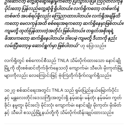
ဦးဆောင်တဲ့ တွေ့ဆုံဆွေးနွေးမှုကတော့ ပြီးသွားပါပြီ။ ဩဂုတ်လကုန်
ပိုင်းတော့ ပြန်လည်တွေ့ဆုံဖို့ ရှိပါတယ်။ လက်ရှိကတော့ တစ်ဖက်နဲ့
တစ်ဖက် အပစ်ရပ်ဖို့လည်း ကြေညာထားပါတယ်။ လက်ရှိအချိန်ထိ
ကတော့ မေလကုန်အထိ စစ်ရေးအရကတော့ ဆက်ရှိနေမှာဖြစ်တယ်။
ကျမတို့ ထုတ်ပြန်ထားတဲ့အတိုင်း ဖြစ်ပါတယ်။ တရုတ်အစိုးရရဲ့
ဖိအားကတော့ ဆက်ရှိနေပါတယ်။ ဒါပေမဲ့ ကျမတို့ ဒီဟာကို နည်း
လမ်းပြီးတော့မှ ဆောင်ရွက်မှာ ဖြစ်ပါတယ်”
ဟု ပြောသည်။
လက်ရှိတွင် စစ်ကောင်စီသည် TNLA သိမ်းပိုက်ထားသော နောင်ချို
မြို့ကို ထိုးစစ်ဆင်တိုက်ခိုက်နေသလို ကျောက်မဲ၊ သီပေါ၊ မိုးကုတ်မြို့
များကိုလည်း လေကြောင်းဖြင့် ဗုံးကြဲတိုက်ခိုက်လျက်ရှိသည်။
၁၀၂၇ စစ်ဆင်ရေးအတွင်း TNLA သည် ရှမ်းပြည်နယ်မြောက်ပိုင်း
နှင့် မန္တလေးတိုင်းဒေသကြီးအတွင်းရှိ နမ့်ဆန်၊ မန်တုံ၊ နမ့်ခမ်း၊ ကွတ်
ခိုင်၊ နမ္မတူ၊ မိုင်းငေါ့၊ မိုင်းလုံ၊ ကျောက်မဲ၊ နောင်ချို၊ မိုးကုတ်၊ မိုးမိတ်
နှင့် သီပေါ စသည့်မြို့နယ်တို့ကို သိမ်းပိုက်ထိန်းချုပ်ထားသည်။