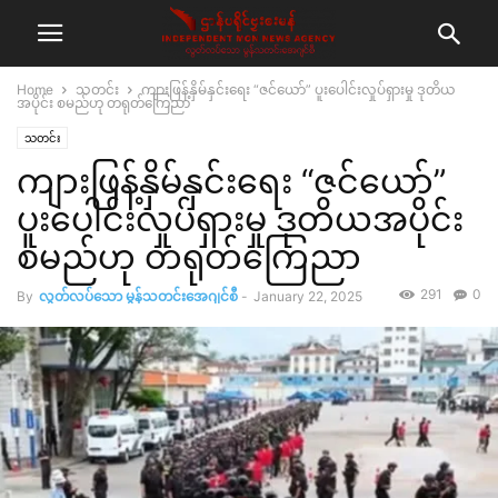
Home
သတင်း
ကျားဖြန့်နှိမ်နှင်းရေး “ဇင်ယော်” ပူးပေါင်းလှုပ်ရှားမှု ဒုတိယ
အပိုင်း စမည်ဟု တရုတ်ကြေညာ
သတင်း
ကျားဖြန့်နှိမ်နှင်းရေး “ဇင်ယော်”
ပူးပေါင်းလှုပ်ရှားမှု ဒုတိယအပိုင်း
စမည်ဟု တရုတ်ကြေညာ
291
0
By
လွတ်လပ်သော မွန်သတင်းအေဂျင်စီ
-
January 22, 2025