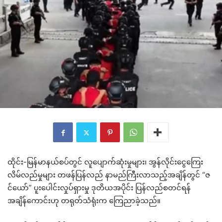
ထိုင်း-မြန်မာနယ်စပ်တွင် လူပျောက်ဆုံးမှုများ၊ အွန်လိုင်းငွေကြေး
လိမ်လည်မှုများ ​တဖန်ပြန်လည် နာမည်ကြီးလာသည့်အချိန်တွင် “ဇ
င်ယော်” ပူးပေါင်းလှုပ်ရှားမှု ဒုတိယအပိုင်း ပြန်လည်စတင်ရန်
အချိန်ကောင်းဟု တရုတ်သံရုံးက ကြေညာခဲ့သည်။