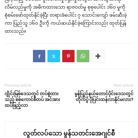
လိမ်လည်မှုကို အဓိကထားသော ရာဇဝတ်မှု စုစုပေါင်း ၁၆၀ မှုကို
စုံစမ်းဖော်ထုတ်နိုင်ခဲ့ပြီး တရားခံပေါင်း ၇ သောင်းကျော် ဖမ်းဆီးခဲ့
ကာ ပြည်သူ ၁၆၀ ဦးကို ကယ်ဆယ်နိုင်ခဲ့ကြောင်းလည်း ထုတ်ပြန်
ထားသည်။
Previous article
Next article
ဂျိုင်းမြစ်ဒေသတွင် တပ်စွဲထား
မွန်ပြည်နယ်တောင်ပိုင်းဒေသတွင်
သည့် စစ်ကောင်စီတပ် အင်အား
တိုက်ပွဲ ပိုပြင်းထန်လာနိုင်မလား?
ထပ်ဖြည့်လာ
လွတ်လပ်သော မွန်သတင်းအေဂျင်စီ