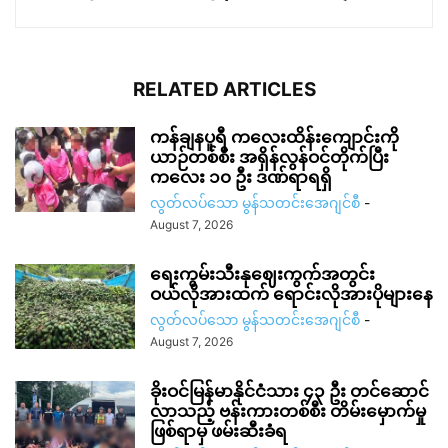
RELATED ARTICLES
ကန်ချနပူရီ ကလေးထိန်းကျောင်းကို
ယာဉ်တစ်စီး အရှိန်လွန်ဝင်တိုက်ပြီး
ကလေး ၁၀ ဦး ဒဏ်ရာရရှိ
လွတ်လပ်သော မွန်သတင်းအေဂျင်စီ
-
August 7, 2026
ရေးကွမ်းသီးနုဈေးကွက်အတွင်း
ဝယ်လိုအားထက် ရောင်းလိုအားပိုများနေ
လွတ်လပ်သော မွန်သတင်းအေဂျင်စီ
-
August 7, 2026
ခိုးဝင်မြန်မာနိုင်ငံသား ၄၃ ဦး တင်ဆောင်
လာသည့် ဗန်းကားတစ်စီး တိမ်းမှောက်မှု
ဖြစ်ရာမှ ဖမ်းဆီးခံရ