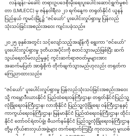
လန်ချန်း-မဲခေါင် တရားဥပဒေစိုးမိုးရေးပူးပေါင်းဆောင်ရွက်မှုစင်
တာ (LMLECC) မှ ဇန်နဝါရီလ ၂၁ ရက်နေ့က တရုတ်နိုင်ငံ ယူနန်
ပြည်နယ် ကူမင်းမြို့၌ “ဇင်ယော်” ပူးပေါင်းလှုပ်ရှားမှု ပြန်လည်
သုံးသပ်ခြင်းအစည်းအဝေး ကျင်းပခဲ့သည်။
၂၀၂၅ ခုနှစ်အတွင်း သင့်လျော်သည့်အချိန်ကို ရွေးကာ “ဇင်ယော်”
ပူးပေါင်းလှုပ်ရှားမှု ဒုတိယအပိုင်းကို စတင်သွားမည်ဖြစ်ပြီး ဆက်
သွယ်ရေးလိမ်လည်မှုနှင့် ကွင်းဆက်ရာဇ၀တ်မှုများအား
အဆက်မပြတ် အာရုံစိုက် တိုက်ဖျက်သွားမည်ဟုလည်း တရုတ်က
ကြေညာထားသည်။
“ဇင်ယော်” ပူးပေါင်းလှုပ်ရှားမှု ပြန်လည်သုံးသပ်ခြင်းအစည်းအဝေး
သို့ ကမ္ဘောဒီးယားနိုင်ငံ ပြည်ထဲရေးဝန်ကြီးဌာန၊ တရုတ်နိုင်ငံပြည်သူ့
လုံခြုံရေးဝန်ကြီးဌာန၊ လာအိုနိုင်ငံ ပြည်သူ့လုံခြုံရေး ဝန်ကြီးဌာနနှင့်
ကာကွယ်ရေးဝန်ကြီးဌာန၊ မြန်မာနိုင်ငံ ပြည်ထဲရေးဝန်ကြီးဌာန၊ ထိုင်း
နိုင်ငံ တော်ဝင်ရဲတပ်ဖွဲ့၊ ဗီယက်နမ်နိုင်ငံ ပြည်သူ့လုံခြုံရေးဝန်ကြီးဌာန
တို့မှ ကိုယ်စားလှယ်အဖွဲ့များ တက်ရောက်ကြပြီး ကုလသမဂ္ဂ မူးယစ်