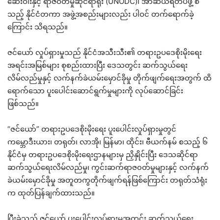
ဆေးဝါးနှင့် ရာဇဝတ်မှုဆိုင်ရာရုံး (UNODC)၊ အာဆီယံရဲတပ်ဖွဲ့ စ
သည့် နိုင်ငံတကာ အဖွဲ့အစည်းများလည်း ပါဝင် တက်ရောက်ခဲ့
ကြောင်း သိရသည်။
ဇင်ယော် လှုပ်ရှားမှုသည် နိုင်ငံအသီးသီး၏ တရားဥပဒေစိုးမိုးရေး
အရင်းအမြစ်များ စုစည်းထားပြီး ဒေသတွင်း ဆက်သွယ်ရေး
လိမ်လည်မှုနှင့် လက်နက်ခဲယမ်းမှောင်ခိုမှု တိုက်ဖျက်ရေးအတွက် ထိ
ရောက်သော ပူးပေါင်းဆောင်ရွက်မှုများကို လုပ်ဆောင်ခြင်း
ဖြစ်သည်။
“ဇင်ယော်” တရားဥပဒေစိုးမိုးရေး ပူးပေါင်းလှုပ်ရှားမှုတွင်
ကမ္ဘောဒီးယား၊ တရုတ်၊ လာအို၊ မြန်မာ၊ ထိုင်း၊ ဗီယက်နမ် စသည့် ၆
နိုင်ငံမှ တရားဥပဒေစိုးမိုးရေးဌာနများမှ ညှိနှိုင်းပြီး ဒေသဆိုင်ရာ
ဆက်သွယ်ရေးလိမ်လည်မှု၊ ကွင်းဆက်ရာဇ၀တ်မှုများနှင့် လက်နက်
ခဲယမ်းမှောင်ခိုမှု အတူတကွတိုက်ဖျက်ရန်ဖြစ်ကြောင်း တရုတ်သံရုံး
က ထုတ်ပြန်ချက်ထားသည်။
ပြီးခဲ့သည့် ဇင်ယော် ပူးပေါင်းလှုပ်ရှားမှုအတွင်း ဆက်သွယ်ရေး