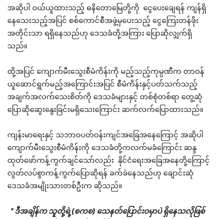
အဆိုပါ ဝယ်ယူထားသည့် ဓနိတောမြေတို့ကို ငွေပေးချေရန် ကျန်ရှိ
နေသေးသည့်အပြင် စစ်ကောင်စီအဖွဲ့မှပေးသည့် ငွေကြေးတန်ဖိုး
အတိုင်းသာ ရရှိနေသည်ဟု ဒေသခံတို့အကြား ပြောဆိုလျှက်ရှိ
သည်။
ထို့အပြင် ကျောက်မီးသွေးစီမံကိန်းကို မည့်သည့်ကုမ္ပဏီက တာဝန်
ယူဆောင်ရွက်မည့်အကြောင်းအပြင် စီမံကိန်းနှင့်ပတ်သက်သည့်
အချက်အလက်သေးစိတ်ကို ဒေသခံများနှင့် တစ်စုံတစ်ရာ တွေ့ဆုံ
ပြောဆိုဆွေးနွေးခြင်းမရှိသေးကြောင်း ဆက်လက်ပြောထားသည်။
ကျန်းမာရေးနှင့် သဘာဝပတ်ဝန်းကျင်အခြေအနေကြောင့် အဆိုပါ
ကျောက်မီးသွေးစီမံကိန်းကို ဒေသခံတို့ကလက်မခံကြောင်း ဆန္ဒ
ထုတ်ဖော်ကန့်ကွက်ချင်သော်လည်း နိုင်ငံရေးအခြေအနေတို့ကြောင့်
လွတ်လပ်စွာကန့်ကွက်ပြောဆိုရန် ခက်ခဲနေသည်ဟု ချောင်းဆုံ
ဒေသခံအမျိုးသားတစ်ဦးက ဆိုသည်။
＂ဒီအချိန်က သူတို့ရဲ့(စကစ) သေနတ်ပြောင်းဝမှာပဲ ရှိနေသလိုဖြစ်