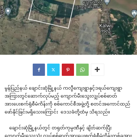
မွန်ပြည်နယ် ချောင်းဆုံမြို့နယ် ကလွီကျေးရွာနှင့်ဒရယ်ကျေးရွာ
အကြားတွင်ဆောက်လုပ်မည့် ကျောက်မီးသွေးလျှပ်စစ်ဓာတ်
အားပေးစက်ရုံစီမံကိန်းကို စစ်ကောင်စီအဖွဲ့တို့ စတင်အကောင်ထည်
ဖော်နိုင်ခြင်းမရှိသေးကြောင်း ဒေသခံတို့ထံမှ သိရသည်။
ချောင်းဆုံမြို့နယ်တွင် တရုတ်ကုမ္ပဏီနှင့် ချိတ်ဆက်ပြီး
ကျောက်မီးသွေးသုံး လျှပ်စစ်ဓာတ်အားပေးစက်ရုံစီမံကိန်းတစ်ခုအား