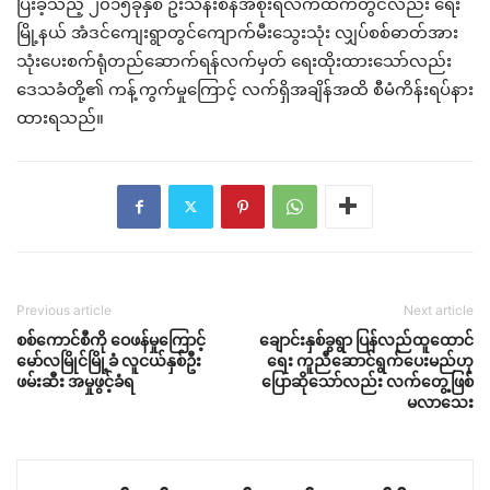
ပြီးခဲ့သည့် ၂၀၁၅ခုနှစ် ဦးသိန်းစိန်အစိုးရလက်ထက်တွင်လည်း ရေး
မြို့နယ် အံဒင်ကျေးရွာတွင်ကျောက်မီးသွေးသုံး လျှပ်စစ်ဓာတ်အား
သုံးပေးစက်ရုံတည်ဆောက်ရန်လက်မှတ် ရေးထိုးထားသော်လည်း
ဒေသခံတို့၏ ကန့်ကွက်မှုကြောင့် လက်ရှိအချိန်အထိ စီမံကိန်းရပ်နား
ထားရသည်။
Previous article
Next article
စစ်ကောင်စီကို ဝေဖန်မှုကြောင့်
ချောင်းနှစ်ခွရွာ ပြန်လည်ထူထောင်
မော်လမြိုင်မြို့ခံ လူငယ်နှစ်ဦး
ရေး ကူညီဆောင်ရွက်ပေးမည်ဟု
ဖမ်းဆီး အမှုဖွင့်ခံရ
ပြောဆိုသော်လည်း လက်တွေ့ဖြစ်
မလာသေး