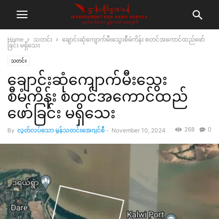
Home
သတင်း
ချောင်းဆုံကျောက်မီးသွေးစီမံကိန်း စတင်အကောင်ထည်ဖော်
ခြင်း မရှိသေး
သတင်း
ချောင်းဆုံကျောက်မီးသွေး
စီမံကိန်း စတင်အကောင်ထည်
ဖော်ခြင်း မရှိသေး
268
0
By
လွတ်လပ်သော မွန်သတင်းအေဂျင်စီ
-
November 10, 2024