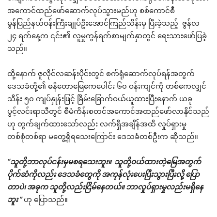
အကောင်ထည်ဖော်ဆောက်လုပ်သွားမည်ဟု စစ်ကောင်စီ
မွန်ပြည်နယ်ဝန်းကြီးချုပ်ဦးအောင်ကြည်သိန်းမှ ပြီးခဲ့သည့် ဇွန်လ
၂၄ ရက်နေ့က ၎င်း၏ လူမှုကွန်ရက်စာမျက်နှာတွင် ရေးသားဖော်ပြခဲ့
သည်။
ထို့နောက် ဇူလိုင်လဆန်းပိုင်းတွင် စက်ရုံဆောက်လုပ်ရန်အတွက်
ဒေသခံတို့၏ ဓနိတောမြေဧကပေါင်း ၆၀ ဝန်းကျင်ကို တစ်ဧကလျှင်
သိန်း ၅၀ ကျပ်နှုန်းဖြင့် ခြိမ်းခြောက်ဝယ်ယူထားပြီးနောက် ယခု
ပွင့်လင်းရာသီတွင် စီမံကိန်းစတင်အကောင်အထည်ဖော်လာနိုင်သည်
ဟု တွက်ချက်ထားသော်လည်း လက်ရှိအချိန်အထိ လှုပ်ရှားမှု
တစ်စုံတစ်ရာ မတွေ့ရှိရသေးကြောင်း ဒေသခံတစ်ဦးက ဆိုသည်။
“သူတို့ဘာလုပ်ငန်းမှမစရသေးဘူး။ သူတို့ဝယ်ထားတဲ့မြေအတွက်
ပိုက်ဆံကိုလည်း ဒေသခံတွေကို အကုန်လုံးပေးပြီးသွားပြီးလို့ ပြော
တာပဲ၊ အခုက သူတို့လည်းငြိမ်နေတယ်။ ဘာလှုပ်ရှားမှုလည်းမရှိနေ
ဘူး ”
ဟု ပြောသည်။