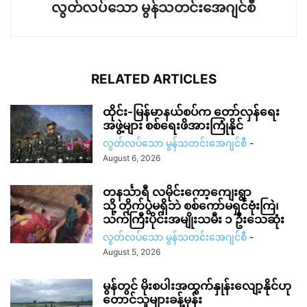
လွတ်လပ်သော မွန်သတင်းအေဂျင်စီ
RELATED ARTICLES
ထိုင်း-မြန်မာနယ်စပ်က တော်လှန်ရေး
အဖွဲ့များ စစ်ရေးဖိအားကြုံနိုင်
လွတ်လပ်သော မွန်သတင်းအေဂျင်စီ
-
August 6, 2026
တနင်္သာရီ လမိုင်းကော့ကျေးရွာ
သို့ တိုက်ပွဲမရှိဘဲ စစ်ကော်မရှင်ဗုံးကြဲ၊
သက်ကြီးပိုင်းအမျိုးသမီး ၁ ဦးသေဆုံး
လွတ်လပ်သော မွန်သတင်းအေဂျင်စီ
-
August 5, 2026
မွန်တွင် မိုးစပါးအထွက်နှုန်းလျော့နိုင်ဟု
တောင်သူများခန့်မှန်း