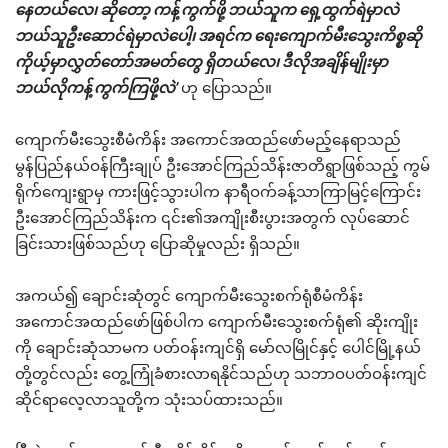
နေတယ်လေ၊ ဆိုတော့ ကန့်ကွက်ဖို့ ဘယ်သူက ရှေ့ထွက်ရဲမှာလဲ
ဘယ်သူဦးဆောင်ရဲမှာလဲပေါ့၊ အရင်က ရေးကျောက်မီးသွေးကိစ္စဆို
ကိုယ့်မှာလွှတ်တော်အမတ်တွေ ရှိတယ်လေ၊ ဒီလိုအချိန်မျိုးမှာ
ဘယ်လိုကန့်ကွက်ကြဖို့လဲ’
ဟု ပြောသည်။
ကျောက်မီးသွေးစီမံကိန်း အကောင်အထည်ဖော်မည့်နေရာသည်
မွန်ပြည်နယ်ဝန်ကြီးချုပ် ဦးအောင်ကြည်သိန်းဇာတိရွာဖြစ်သည့် ကွမ်
ရိုက်ကျေးရွာမှ ကားဖြင့်သွားပါက နာရီဝက်ခန့်သာကြာမြင့်ကြောင်း
ဦးအောင်ကြည်သိန်းက ၎င်း၏အကျိုးစီးပွားအတွက် လုပ်ဆောင်
ခြင်းသားဖြစ်သည်ဟု ပြောဆိုမှုလည်း ရှိသည်။
အကယ်၍ ချောင်းဆုံတွင် ကျောက်မီးသွေးစက်ရုံစီမံကိန်း
အကောင်အထည်ဖော်ဖြစ်ပါက ကျောက်မီးသွေးစက်ရုံ၏ ဆိုးကျိုး
ကို ချောင်းဆုံသာမက ပတ်ဝန်းကျင်ရှိ မော်လမြိုင်နှင့် ပေါင်မြို့နယ်
တို့တွင်လည်း တွေ့ကြုံခံစားလာရနိုင်သည်ဟု သဘာဝပတ်ဝန်းကျင်
ဆိုင်ရာလေ့လာသူတို့က သုံးသပ်ထားသည်။