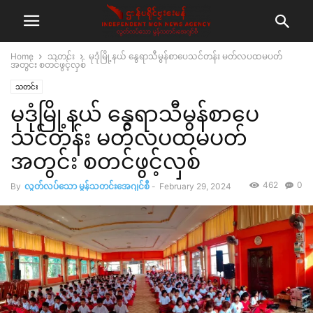
Home
သတင်း
မုဒုံမြို့နယ် နွေရာသီမွန်စာပေသင်တန်း မတ်လပထမပတ်
အတွင်း စတင်ဖွင့်လှစ်
သတင်း
မုဒုံမြို့နယ် နွေရာသီမွန်စာပေ
သင်တန်း မတ်လပထမပတ်
အတွင်း စတင်ဖွင့်လှစ်
462
0
By
လွတ်လပ်သော မွန်သတင်းအေဂျင်စီ
-
February 29, 2024