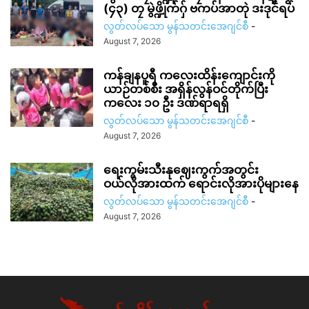
(၄၃) တၠ မွဲဖ္ဍိုက်ဂှ် ဗကပ်အာတုဲ ဒးဒုင်ရပ်
လွတ်လပ်သော မွန်သတင်းအေဂျင်စီ
-
August 7, 2026
ကန်ချနပူရီ ကလေးထိန်းကျောင်းကို
ယာဉ်တစ်စီး အရှိန်လွန်ဝင်တိုက်ပြီး
ကလေး ၁၀ ဦး ဒဏ်ရာရရှိ
လွတ်လပ်သော မွန်သတင်းအေဂျင်စီ
-
August 7, 2026
ရေးကွမ်းသီးနုဈေးကွက်အတွင်း
ဝယ်လိုအားထက် ရောင်းလိုအားပိုများနေ
လွတ်လပ်သော မွန်သတင်းအေဂျင်စီ
-
August 7, 2026