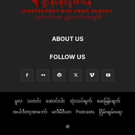
ABOUT US
FOLLOW US
မူလ
သတင်း
ဆောင်းပါး
သုံးသပ်ချက်
မေးမြန်းချက်
အယ်ဒီတာ့အာဘော်
မာဒီမီဒီယာ
Podcasts
ငြိမ်းချမ်းရေး
©