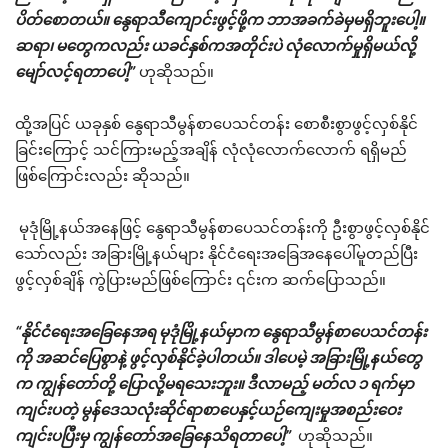
ပိတ်စောတယ်။ နွေရာသီကျောင်းဖွင့်ဖို့က ဘာအခက်ခဲမှမရှိဘူးပေါ့။
ဆရာ၊ မတွေကလည်း ယခင်နှစ်ကအတိုင်းပဲ လုံလောက်မှုရှိမယ်လို့
မျော်လင့်ရတာပေါ့”
ဟုဆိုသည်။
ထို့အပြင် ယခုနှစ် နွေရာသီမွန်စာပေသင်တန်း စောစီးစွာဖွင့်လှစ်နိုင်
ခြင်းကြောင့် သင်ကြားမည့်အချိန် လုံလုံလောက်လောက် ရရှိမည်
ဖြစ်ကြောင်းလည်း ဆိုသည်။
မုဒုံမြို့နယ်အနေဖြင့် နွေရာသီမွန်စာပေသင်တန်းကို ဦးစွာဖွင့်လှစ်နိုင်
သော်လည်း အခြားမြို့နယ်များ နိုင်ငံရေးအခြေအနေပေါ်မူတည်ပြီး
ဖွင့်လှစ်ချိန် ကွဲပြားမည်ဖြစ်ကြောင်း ၎င်းက ဆက်ပြောသည်။
“နိုင်ငံရေးအခြေနေအရ မုဒုံမြို့နယ်မှာက နွေရာသီမွန်စာပေသင်တန်း
ကို အဆင်ပြေစွာနဲ့ ဖွင့်လှစ်နိုင်ခဲ့ပါတယ်။ ဒါပေမဲ့ အခြားမြို့နယ်တွေ
က ကျွန်တော်တို့ ပြောလို့မရသေးဘူး။ ဒီလာမည့် မတ်လ ၁ ရက်မှာ
ကျင်းပတဲ့ မွန်ဒေသလုံးဆိုင်ရာစာပေနှင့်ယဉ်ကျေးမှုအစည်းဝေး
ကျင်းပပြီးမှ ကျွန်တော်အခြေနေသိရတာပေါ့”
ဟုဆိုသည်။