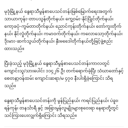
မုဒုံမြို့နယ် နွေရာသီမွန်စာပေသင်တန်းဖြစ်မြောက်ရေးအတွက်
သာယာကုန်း-တာပသွန်တိုက်နယ်၊ ကွေ့ဝမ်း-နိုင်ပြိုင်တိုက်နယ်၊
ကော့ခပုံ-ကွမ်တာတိုက်နယ်၊ ညောင်ကုန်းတိုက်နယ်၊ တော်ကူးတိုက်
နယ်၊ နိုင်လှုံတိုက်နယ်၊ ကမာဝက်တိုက်နယ်၊ ကလောသော့တိုက်နယ်၊
ဒိုးမား-ဆက်သွယ်တိုက်နယ်၊ နှီးဗဒေေါတိုက်နယ်တို့ဖြင့်ဖွဲ့စည်း
ထားသည်။
ပြီးခဲ့သည့် မုဒုံမြို့နယ် နွေရာသီမွန်စာပေသင်တန်းကာလတွင်
ကျောင်းသူ/သားပေါင်း ၁၁၄၂၆ ဦး တက်ရောက်ခဲ့ပြီး သံဃာတော်နှင့်
စေတနာ့ဝန်ထမ်း ကျောင်းဆရာ/မ ၄၇၀ နီးပါးရှိခဲ့ကြောင်း သိရ
သည်။
နွေရာသီမွန်စာပေသင်တန်းကို မွန်ပြည်နယ်၊ ကရင်ပြည်နယ်၊ ပဲခူး၊
ရန်ကုန်၊ တနင်္သာရီ နှင့် အခြားမွန်လူမျိုးများစုဝေးရာ နေရာတို့တွင်
သင်ကြားပေးလျှက်ရှိကြောင်း သိရသည်။