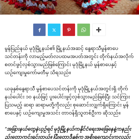
မွန်ပြည်နယ် မုဒုံမြို့နယ်၏ မြို့နယ်အဆင့် နွေရာသီမွန်စာပေ
သင်တန်းကို လာမည့်မတ်လပထမအပတ်အတွင်း တိုက်နယ်အလိုက်
စတင်ဖွင့်လှစ်သွားမည်ဖြစ်ကြောင်း မုဒုံမြို့နယ် မွန်စာပေနှင့်
ယဉ်ကျေးမှုကော်မတီမှ သိရသည်။
ယခုနှစ်နွေရာသီ မွန်စာပေသင်တန်းကို မုဒုံမြို့နယ်အတွင်းရှိ တိုက်
နယ်ပေါင်း ၁၀ နယ်ဖြင့် ပူးပေါင်းဖွင့်လှစ်သွားမည်ဖြစ်ပြီး သင်ကြား
ပြသမည့် ဆရာ ဆရာမတို့ကိုလည်း စုဆောင်းလျှက်ရှိကြောင်း မွန်
စာပေနှင့် ယဉ်ကျေးမှုအသင်း တာဝန်ရှိသူတစ်ဦးက ဆိုသည်။
“အခြားနယ်တွေနဲယှဉ်ရင် မုဒုံမြို့နယ်ကနိုင်ငံရေးအခြေနေနဲ့ကနည်း
ည်းတော့ကင်းရှင်းတယ်။ ပြီးတော့ဒီနှစ်က အစိုးရကျောင်းကလည်း