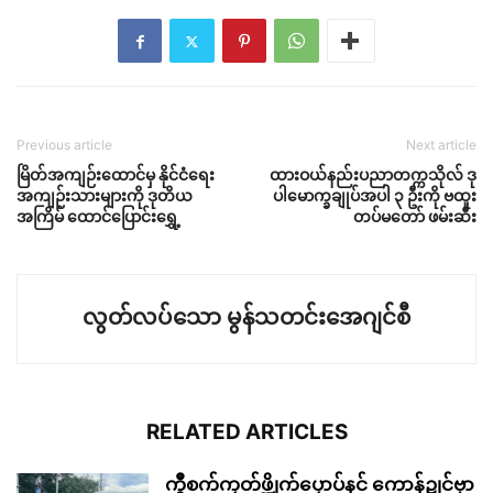
Previous article
Next article
မြိတ်အကျဉ်းထောင်မှ နိုင်ငံရေး
ထားဝယ်နည်းပညာတက္ကသိုလ် ဒု
အကျဉ်းသားများကို ဒုတိယ
ပါမောက္ခချုပ်အပါ ၃ ဦးကို ဗထူး
အကြိမ် ထောင်ပြောင်းရွှေ့
တပ်မတော် ဖမ်းဆီး
လွတ်လပ်သော မွန်သတင်းအေဂျင်စီ
RELATED ARTICLES
ကွဳစက်ကၠတ်ဖ္ဍိုက်ပၠောပ်နင် ကောန်ဍုင်ဗၟာ