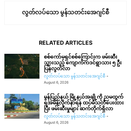
လွတ်လပ်သော မွန်သတင်းအေဂျင်စီ
RELATED ARTICLES
စစ်ကော်မရှင်စစ်ကြောင်းက ဖမ်းဆီး
သွားသည့် ကျောက်ကဒင်ရွာသား ၅ ဦး
ပြန်လွတ်လာ
လွတ်လပ်သော မွန်သတင်းအေဂျင်စီ
-
August 6, 2026
မွန်ပြည်နယ် မြို့နယ်အချို့ကို ညမထွက်
ရအမိန့်လိုက်နာရန် ထပ်မံသတိပေးထား
ပြီး ဖမ်းဆီးမှုများ ဆက်တိုက်ရှိလာ
လွတ်လပ်သော မွန်သတင်းအေဂျင်စီ
-
August 6, 2026