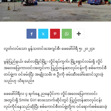
လွတ်လပ်သော မွန်သတင်းအေဂျင်စီ၊ ဖေဖေါ်ဝါရီ ၅၊ ၂၀၂၄။
မွန်ပြည်နယ်၊ မော်လမြိုင်မြို့၊ လှိုင်ရပ်ကွက်၊ မြို့ရှောင်လမ်းရှိ လှိုင်
အဝေးပြေးကားဝင်းအတွင်းက ပြည့်တန်ဆာလုပ်ငန်းကို စစ်ကောင်စီ
တပ်ဖွဲ့က ဝင်ဖမ်းပြီး အမျိုးသမီး ၈ ဦးကို ဖမ်းဆီးခေါ်ဆောင်သွားခဲ့
သည်ဟု သိရသည်။
ဖေဖေါ်ဝါရီလ ၄ ရက်နေ့ ညနေပိုင်းက လှိုင်အဝေးပြေးကားဝင်း
အတွင်းရှိ Smile Girl စားသောက်ဆိုင်တွင် ပြည့်တန်ဆာလုပ်ငန်း
လုပ်ကိုင်နေသည်ဆိုပြီး စစ်ကောင်စီတပ်ဖွဲ့တို့က ဝင်ရောက်စစ်ဆေးခဲ့