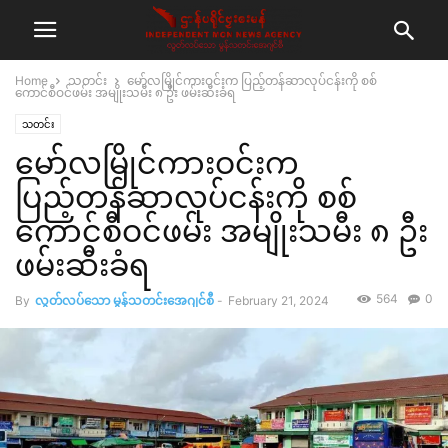
Home
သတင်း
မော်လမြိုင်ကားဝင်းက ပြည့်တန်ဆာလုပ်ငန်းကို စစ်
ကောင်စီဝင်ဖမ်း အမျိုးသမီး ၈ ဦး ဖမ်းဆီးခံရ
သတင်း
မော်လမြိုင်ကားဝင်းက
ပြည့်တန်ဆာလုပ်ငန်းကို စစ်
ကောင်စီဝင်ဖမ်း အမျိုးသမီး ၈ ဦး
ဖမ်းဆီးခံရ
564
0
By
လွတ်လပ်သော မွန်သတင်းအေဂျင်စီ
-
February 21, 2024