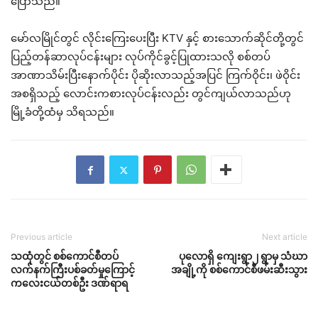
ပြောသည်။
မော်လမြိုင်တွင် လိုင်းကြေးပေးပြီး KTV နှင့် စားသောက်ဆိုင်တို့တွင်
ပြည့်တန်ဆာလုပ်ငန်းများ လုပ်ကိုင်ခွင့်ပြုထားသလို စစ်တပ်
အာဏာသိမ်းပြီးနောက်ပိုင်း ပိုဆိုးလာသည့်အပြင် ကြက်ဝိုင်း၊ ဖဲဝိုင်း
အစရှိသည့် လောင်းကစားလုပ်ငန်းလည်း တွင်ကျယ်လာသည်ဟု
မြို့ခံတို့ထံမှ သိရသည်။
Previous article
Next article
သထုံတွင် စစ်ကောင်စီတပ်
ပုလောရှိ ကျေးရွာ၂ ရွာမှ သံဃာ
လက်နက်ကြီးပစ်ခတ်မှုကြောင့်
အချို့ကို စစ်ကောင်စီဖမ်းဆီးသွား
ကလေးငယ်တစ်ဦး ဒဏ်ရာရ