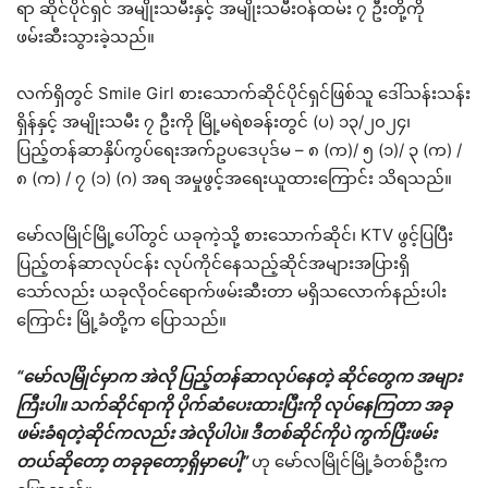
ရာ ဆိုင်ပိုင်ရှင် အမျိုးသမီးနှင့် အမျိုးသမီးဝန်ထမ်း ၇ ဦးတို့ကို
ဖမ်းဆီးသွားခဲ့သည်။
လက်ရှိတွင် Smile Girl စားသောက်ဆိုင်ပိုင်ရှင်ဖြစ်သူ ဒေါ်သန်းသန်း
ရှိန်နှင့် အမျိုးသမီး ၇ ဦးကို မြို့မရဲစခန်းတွင် (ပ) ၁၃/၂၀၂၄၊
ပြည့်တန်ဆာနှိပ်ကွပ်ရေးအက်ဥပဒေပုဒ်မ – ၈ (က)/ ၅ (၁)/ ၃ (က) /
၈ (က) / ၇ (၁) (ဂ) အရ အမှုဖွင့်အရေးယူထားကြောင်း သိရသည်။
မော်လမြိုင်မြို့ပေါ်တွင် ယခုကဲ့သို့ စားသောက်ဆိုင်၊ KTV ဖွင့်ပြပြီး
ပြည့်တန်ဆာလုပ်ငန်း လုပ်ကိုင်နေသည့်ဆိုင်အများအပြားရှိ
သော်လည်း ယခုလိုဝင်ရောက်ဖမ်းဆီးတာ မရှိသလောက်နည်းပါး
ကြောင်း မြို့ခံတို့က ပြောသည်။
“မော်လမြိုင်မှာက အဲလို ပြည့်တန်ဆာလုပ်နေတဲ့ ဆိုင်တွေက အများ
ကြီးပါ။ သက်ဆိုင်ရာကို ပိုက်ဆံပေးထားပြီးကို လုပ်နေကြတာ အခု
ဖမ်းခံရတဲ့ဆိုင်ကလည်း အဲလိုပါပဲ။ ဒီတစ်ဆိုင်ကိုပဲ ကွက်ပြီးဖမ်း
တယ်ဆိုတော့ တခုခုတော့ရှိမှာပေါ့”
ဟု မော်လမြိုင်မြို့ခံတစ်ဦးက