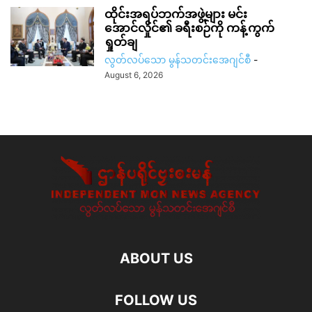
ထိုင်းအရပ်ဘက်အဖွဲ့များ မင်း
အောင်လှိုင်၏ ခရီးစဉ်ကို ကန့်ကွက်
ရှုတ်ချ
လွတ်လပ်သော မွန်သတင်းအေဂျင်စီ
-
August 6, 2026
ABOUT US
FOLLOW US