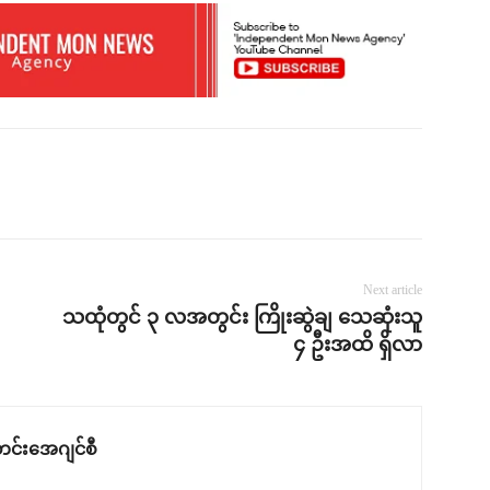
Next article
သထုံတွင် ၃ လအတွင်း ကြိုးဆွဲချ သေဆုံးသူ
၄ ဦးအထိ ရှိလာ
င်းအေဂျင်စီ