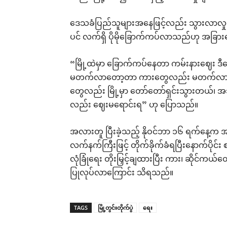
ဒေသခံပြည်သူများအနေဖြင့်လည်း သွားလာလှုပ
ပင် လက်ရှိ ပိုမိုခြောက်ကပ်လာသည်ဟု အခြား
“မြို့ထဲမှာ ခြောက်ကပ်နေတာ ကမ်းနားဈေး ဒ
မတက်လာတော့တာ ကားတွေလည်း မတက်လာဘူး
တွေလည်း မြို့မှာ တော်တော်ရှင်းသွားတယ်
လည်း ဈေးမရောင်းရ” ဟု ပြောသည်။
အလားတူ ပြီးခဲ့သည့် နိုဝင်ဘာ ၁၆ ရက်နေ့က အရ
လက်နက်ကြီးဖြင့် တိုက်ခိုက်ခံရပြီးနောက်ပိုင်း စ
လုံခြုံရေး တိုးမြှင့်ချထားပြီး ကား၊ ဆိုင်ကယ်
ပြုလုပ်လာကြောင်း သိရသည်။
TAGS
မြို့တွင်းတိုက်ပွဲ
ရေး