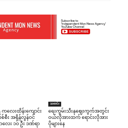
သတင်း
ရီ ကလေးထိန်းကျောင်း
ရေးကွမ်းသီးနုဈေးကွက်အတွင်း
်စီး အရှိန်လွန်ဝင်
ဝယ်လိုအားထက် ရောင်းလိုအား
း ကလေး ၁၀ ဦး ဒဏ်ရာ
ပိုများနေ