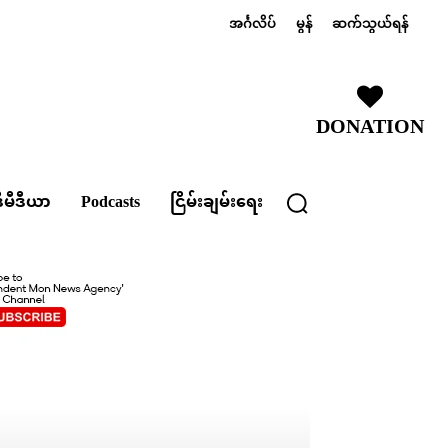
အင်္ဂလိပ်
မွန်
ဆက်သွယ်ရန်
DONATION
ီမီဒီယာ
Podcasts
ငြိမ်းချမ်းရေး