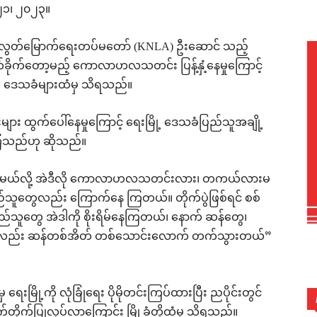
၂၁၊ ၂၀၂၃။
းသားလွတ်မြောက်ရေးတပ်မတော် (KNLA) ဦးဆောင် သည့်
ုက်ခိုက်တော့မည့် ကောလာဟလသတင်း ပြန့်နှံ့နေမှုကြောင့်
ည်ဟု ဒေသခံများထံမှ သိရသည်။
များ ထွက်ပေါ်နေမှုကြောင့် ရေးမြို့ ဒေသခံပြည်သူအချို့
ေကြသည်ဟု ဆိုသည်။
်သိမ်းမယ်လို့ အဲဒီလို ကောလာဟလသတင်းလား၊ တကယ်လားမ
ည်သူတွေလည်း ကြောက်နေ ကြတယ်။ တိုက်ပွဲဖြစ်ရင် စစ်
်သူတွေ အဲဒါကို စိုးရိမ်နေကြတယ်၊ နောက် ဆန်တွေ၊
တွေလည်း ဆန်တစ်အိတ် တစ်သောင်းလောက် တက်သွားတယ်”
ရေးမြို့ကို လုံခြုံရေး ပိုမိုတင်းကြပ်ထားပြီး ညပိုင်းတွင်
တိုက်ပြုလုပ်လာကြောင်း မြို့ခံတို့ထံမှ သိရသည်။