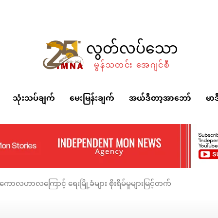
လွတ်လပ်သော
မွန်သတင်း အေဂျင်စီ
သုံးသပ်ချက်
မေးမြန်းချက်
အယ်ဒီတာ့အာဘော်
မာဒ
့ ကောလဟာလကြောင့် ရေးမြို့ခံများ စိုးရိမ်မှုများမြင့်တက်