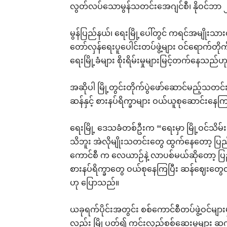
လွတ်လပ်သောမွန်သတင်းအေဂျင်စီ၊ နိုဝင်ဘာ 
မွန်ပြည်နယ်၊ ရေးမြို့ပေါ်တွင် ကရင်အမျို
တော်လှန်ရေးပူပေါင်းတပ်ဖွဲ့များ ဝင်ရောက်တိ
ရေးမြို့ခံများ စိုးရိမ်းမှုများမြင့်တက်နေသ
အဆိုပါ မြို့တွင်းတိုက်ပွဲဖော်ဆောင်မည့်သတင်း
ဆန်နှင့် စားနပ်ရိက္ခာများ ဝယ်ယူစုဆောင်းန
ရေးမြို့ ဒေသခံတစ်ဦးက “ရေးမှာ မြို့ဝင
သိဘူး အဲလိုမျိုးသတင်းတွေ ထွက်နေတော့ ပြ
ကောင်စီ က လေယာဉ်နဲ့ လာပစ်မယ်ဆိုတော့ ပြည
စားနပ်ရိက္ခာတွေ ဝယ်စုနေကြပြီး ဆန်ဈေး
ဟု ပြောသည်။
ယခုရက်ပိုင်းအတွင်း စစ်ကောင်စီတပ်ဖွဲ့ဝင်များမှ 
လည်း မြို့ပတ်၍ ကင်းလှည့်စစ်ဆေးမှုများ ဆက်