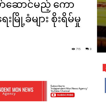
ဲဖော်ဆောင်မည့် ကော
ု့ခံများ စိုးရိမ်မှု
715
0
WhatsApp