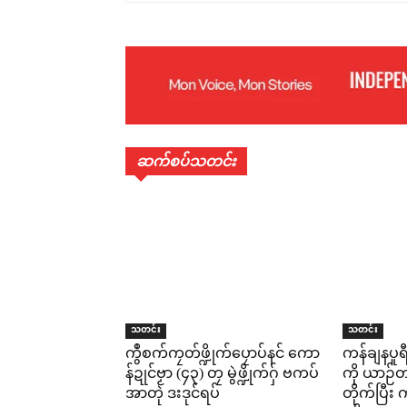
ဆက်စပ်သတင်း
သတင်း
သတင်း
ကွဳစက်ကၠတ်ဖ္ဍိုက်ပၠောပ်နင် ကော
ကန်ချနပူ
န်ဍုင်ဗၟာ (၄၃) တၠ မွဲဖ္ဍိုက်ဂှ် ဗကပ်
ကို ယာဉ်တစ
အာတုဲ ဒးဒုင်ရပ်
တိုက်ပြီ