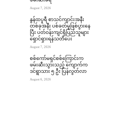
ဖမ်းဆီးခံရ
August 7, 2026
နွန်ထပူရီ စာသင်ကျာင်းအနီး
တစ်ခုအနီး ပစ်ခတ်မှုဖြစ်ပွားနေ
ပြီး ပတ်ဝန်းကျင်ရှိပြည်သူများ
ရှောင်ရှားရန်သတိပေး
August 7, 2026
စစ်ကော်မရှင်စစ်ကြောင်းက
ဖမ်းဆီးသွားသည့် ကျောက်က
ဒင်ရွာသား ၅ ဦး ပြန်လွတ်လာ
August 6, 2026