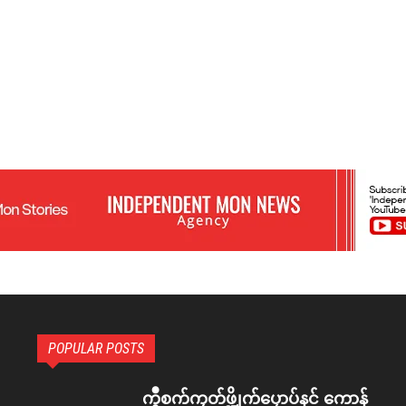
POPULAR POSTS
ကွဳစက်ကၠတ်ဖ္ဍိုက်ပၠောပ်နင် ကောန်