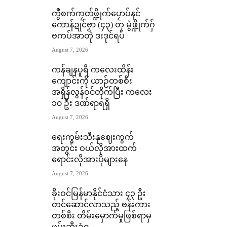
ကွဳစက်ကၠတ်ဖ္ဍိုက်ပၠောပ်နင်
ကောန်ဍုင်ဗၟာ (၄၃) တၠ မွဲဖ္ဍိုက်ဂှ်
ဗကပ်အာတုဲ ဒးဒုင်ရပ်
August 7, 2026
ကန်ချနပူရီ ကလေးထိန်း
ကျောင်းကို ယာဉ်တစ်စီး
အရှိန်လွန်ဝင်တိုက်ပြီး ကလေး
၁၀ ဦး ဒဏ်ရာရရှိ
August 7, 2026
ရေးကွမ်းသီးနုဈေးကွက်
အတွင်း ဝယ်လိုအားထက်
ရောင်းလိုအားပိုများနေ
August 7, 2026
ခိုးဝင်မြန်မာနိုင်ငံသား ၄၃ ဦး
တင်ဆောင်လာသည့် ဗန်းကား
တစ်စီး တိမ်းမှောက်မှုဖြစ်ရာမှ