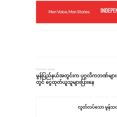
Previous article
မွန်ပြည်နယ်အတွင်းက ပုဂ္ဂလိကဘဏ်များ
တွင် ငွေထုတ်ယူသူများပြားနေ
လွတ်လပ်သော မွန်သတ