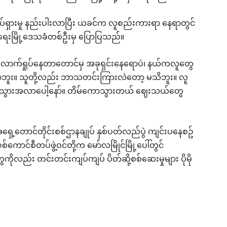
်ရှားမှု နည်းပါးလာပြီး ယခင်က လူစည်းကားရာ နေရာတွင်
ရေးမြို့ဒေသခံတစ်ဦးမှ ပြောပြသည်။
ီလောက်ရှုပ်နေတာတောင်မှ အခုရှင်းနေရောပဲ၊ နယ်ကလူတွေ
။ သူတို့လည်း ဘာသတင်းကြားလဲတော့ မသိဘူး။ လူ
၊ အသွားအလာပေါ့နော်။ တိမ်ကောသွားတယ် ဈေးသယ်တွေ
ှေ့တောင်တိုင်းစစ်ဌာနချုပ် နှစ်ပတ်လည်ပွဲ ကျင်းပနေစဥ်
စ်ကောင်စီတပ်ဖွဲ့ဝင်တို့က မော်လမြိုင်မြို့ပေါ်တွင်
တွေကိုလည်း တင်းတင်းကျပ်ကျပ် ပိတ်ဆို့စစ်ဆေးမှုများ ပိုမို