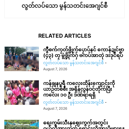
လွတ်လပ်သော မွန်သတင်းအေဂျင်စီ
RELATED ARTICLES
ကွဳစက်ကၠတ်ဖ္ဍိုက်ပၠောပ်နင် ကောန်ဍုင်ဗၟာ
(၄၃) တၠ မွဲဖ္ဍိုက်ဂှ် ဗကပ်အာတုဲ ဒးဒုင်ရပ်
လွတ်လပ်သော မွန်သတင်းအေဂျင်စီ
-
August 7, 2026
ကန်ချနပူရီ ကလေးထိန်းကျောင်းကို
ယာဉ်တစ်စီး အရှိန်လွန်ဝင်တိုက်ပြီး
ကလေး ၁၀ ဦး ဒဏ်ရာရရှိ
လွတ်လပ်သော မွန်သတင်းအေဂျင်စီ
-
August 7, 2026
ရေးကွမ်းသီးနုဈေးကွက်အတွင်း
ဝယ်လိုအားထက် ရောင်းလိုအားပိုများနေ