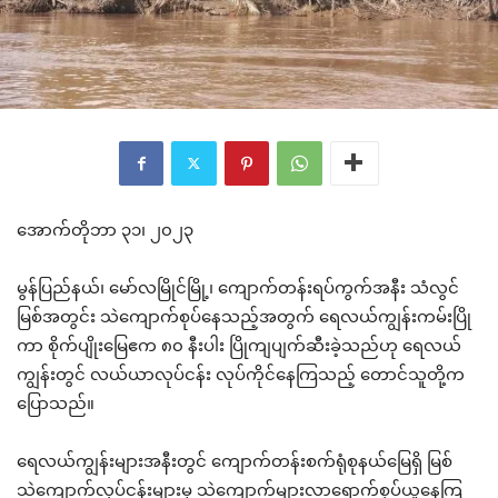
အောက်တိုဘာ ၃၁၊ ၂၀၂၃
မွန်ပြည်နယ်၊ မော်လမြိုင်မြို့၊ ကျောက်တန်းရပ်ကွက်အနီး သံလွင်
မြစ်အတွင်း သဲကျောက်စုပ်နေသည့်အတွက် ရေလယ်ကျွန်းကမ်းပြို
ကာ စိုက်ပျိုးမြေဧက ၈၀ နီးပါး ပြိုကျပျက်ဆီးခဲ့သည်ဟု ရေလယ်
ကျွန်းတွင် လယ်ယာလုပ်ငန်း လုပ်ကိုင်နေကြသည့် တောင်သူတို့က
ပြောသည်။
ရေလယ်ကျွန်းများအနီးတွင် ကျောက်တန်းစက်ရုံစုနယ်မြေရှိ မြစ်
သဲကျောက်လုပ်ငန်းများမှ သဲကျောက်များလာရောက်စုပ်ယူနေကြ