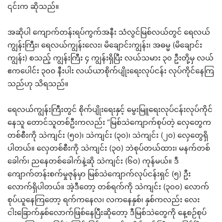
၎င်းက ဆိုသည်။
အဆိုပါ ကျောက်တန်းရပ်ကွက်အနီး သံလွင်မြစ်လယ်တွင် ရေလယ်
ကျွန်းကြီး၊ ရေလယ်ကျွန်းလေး၊ မိချောင်းကျွန်း၊ အဓမ္မ (မိချောင်း
ကျွန်း) စသည့် ကျွန်းကြီး ၄ ကျွန်းရှိပြီး လယ်သမား ၃၀ ဦးတို့မှ လယ်
ဧကပေါင်း ၃၀၀ နီးပါး လယ်ယာစိုက်ပျိုးရေးလုပ်ငန်း လုပ်ကိုင်နေကြ
သည်ဟု သိရသည်။
ရေလယ်ကျွန်းကြီးတွင် စိုက်ပျိုးရေးနှင့် မွေးမြူရေးလုပ်ငန်းလုပ်ကိုင်
နေသူ တောင်သူတစ်ဦးကလည်း “မြစ်သဲကျောက်စုပ်တဲ့ လှေတွေက
တစ်စီးကို သဲကျင်း (၅၀)၊ သဲကျင်း (၃၀)၊ သဲကျင်း (၂၀) လှေတွေရှိ
ပါတယ်။ လှေတစ်စီးကို သဲကျင်း (၃၀) ဘဲစုပ်တယ်ထား၊ မနက်တစ်
ခေါက်၊ ညနေတစ်ခေါက်နဲ့ဆို သဲကျင်း (၆၀) ကုန်မယ်။ ဒီ
ကျောက်တန်းစက်မှုဇုန်မှာ မြစ်သဲကျောက်လုပ်ငန်းရှင် (၅) ဦး
လောက်ရှိပါတယ်။ အဲ့ဒီတော့ တစ်ရက်ကို သဲကျင်း (၃၀၀) လောက်
စုပ်ယူနေကြတော့ ရက်ကနေလ၊ လကနေနှစ်၊ နှစ်ကလည်း လေး
ငါးခြောက်နှစ်လောက်ဖြစ်နေပြီးဆိုတော့ ဒီမြစ်သဲတွေကို နေ့စဉ်စုပ်