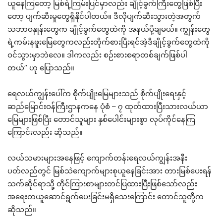
ယူနေကြတော့ မြစ်ရဲ့ကြမ်းပြင်မှာလည်း ချိုင့်ခွက်ကြီးတွေဖြစ်ပြီး
တော့ ပျက်ဆီးမှုတွေရှိနိုင်ပါတယ်။ ဒီလိုပျက်ဆီးသွားတဲ့အတွက်
သဘာဝနှုန်းတွေက ချိုင့်ခွက်တွေထဲကို အနယ်ပို့ချမယ်။ ကျွန်းတွေ
ရဲ့ကမ်းနဖူးမြေတွေကလည်းတိုက်စားပြီးရင်အဲ့ဒီချိုင့်ခွက်တွေထဲကို
ဝင်သွားမှာဘဲလေ။ ဒါကလည်း စဉ်းစားစရာတစ်ချက်ဖြစ်ပါ
တယ်” ဟု ပြောသည်။
ရေလယ်ကျွန်းပေါ်က စိုက်ပျိုးမြေများသည် စိုက်ပျိုးရေးနှင့်
ဆည်မြောင်းဝန်ကြီးဌာနကနေ ပုံစံ – ၇ ထုတ်ထားပြီးသားလယ်ယာ
မြေများဖြစ်ပြီး တောင်သူများ နှစ်ပေါင်းများစွာ လုပ်ကိုင်နေကြ
ကြောင်းလည်း ဆိုသည်။
လယ်သမားများအနေဖြင့် ကျောက်တန်းရေလယ်ကျွန်းအနီး
ပတ်လည်တွင် မြစ်သဲကျောက်များစုယူနေခြင်းအား တားမြစ်ပေးရန်
သက်ဆိုင်ရာသို့ တိုင်ကြားစာများတင်ပြထားပြီးဖြစ်သော်လည်း
အရေးတယူဆောင်ရွက်ပေးခြင်းမရှိသေးကြောင်း တောင်သူတို့က
ဆိုသည်။