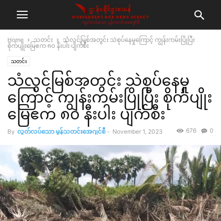
Home
သတင်း
သံလွင်မြစ်အတွင်း သဲစုပ်နေမှုကြောင့် ကျွန်းကမ်းပြိုပြီး
စိုက်ပျိုးမြေဧက ၈၀ နီးပါး ပျက်စီး
သတင်း
သံလွင်မြစ်အတွင်း သဲစုပ်နေမှု
ကြောင့် ကျွန်းကမ်းပြိုပြီး စိုက်ပျိုး
မြေဧက ၈၀ နီးပါး ပျက်စီး
676
0
By
လွတ်လပ်သော မွန်သတင်းအေဂျင်စီ
-
November 1, 2023