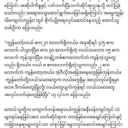
ကြောင်း အဆိုပါကိစ္စနှင့် ပတ်သက်ပြီးသက်ဆိုင်ရာဌာနသို့ တင်ပြခဲ့
သော်လည်း အရေးတယူဆောင်ရွက်ပေးခြင်းမရှိကြောင်း အဓမ္မကျွန်း
(မိကျောင်းကျွန်း) တွင် စိုက်ပျိုးရေးလုပ်ဆောင်နေသည့် တောင်သူ
တစ်ဦးက ပြောသည်။
“ကျွန်တော့်လယ် ဧက၂၀ လောက်ရှိတယ်။ အခုဆိုရင် ၄/၅ ဧက
လောက် ပါသွားပြီး။ ဧက ၃၀ လောက်ရှိတဲ့ လယ်သမားက ၁၅ ဧက
လောက် ကုန်သွားပြီး။ တချို့တစ်ဧကလောက်ဘဲ ကျန်တဲ့သူတွေ
လည်း ရှိတယ်။ လယ် ၈ ဧကလောက်ရှိတဲ့သူကလည်း ၂ ဧက
လောက်ဘဲ ကျန်တော့တယ်။ အဲ့ဒီလိုအခြေအနေတွေဖြစ်ကုန်တယ်။
ကျွန်တော်တို့လယ်သမားတွေက လယ်တွေရှိမှ အလုပ်လုပ်လို့ရမှာ
လေ။ ဒီကမ်းတွေပြိုလို့၊ လယ်တွေပျက်ကုန်ရင် လယ်သမားတွေ
အလုပ်လက်မဲ့တွေဖြစ်ပြီး” ဟု ၎င်းက ပြောသည်။
တောင်သူတို့က ကျောက်တန်းရေလယ်ကျွန်းအနီးဝန်းကျင်တွင် သဲ
များစုပ်နေခြင်းအား သက်ဆိုင်ရာက တားမြစ်ပေးစေချင်ကြောင်းနှင့်
တခြားနေရာများတွင်သာ သဲစုပ်ခြင်းများလုပ်ဆောင်စေချင်ကြောင်း