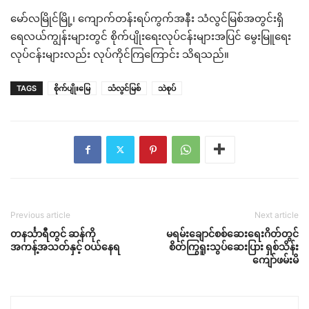
မော်လမြိုင်မြို့၊ ကျောက်တန်းရပ်ကွက်အနီး သံလွင်မြစ်အတွင်းရှိ
ရေလယ်ကျွန်းများတွင် စိုက်ပျိုးရေးလုပ်ငန်းများအပြင် မွေးမြူရေး
လုပ်ငန်းများလည်း လုပ်ကိုင်ကြကြောင်း သိရသည်။
TAGS
စိုက်ပျိုးမြေ
သံလွင်မြစ်
သဲစုပ်
Previous article
Next article
တနင်္သာရီတွင် ဆန်ကို
မရမ်းချောင်စစ်ဆေးရေးဂိတ်တွင်
အကန့်အသတ်နှင့် ဝယ်နေရ
စိတ်ကြွရူးသွပ်ဆေးပြား ရှစ်သိန်း
ကျော်ဖမ်းမိ