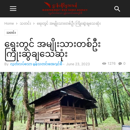
Home
သတင်း
ရေးတွင် အမျိုးသားတစ်ဦး ကြိုးဆွဲချသေဆုံး
သတင်း
ရေးတွင် အမျိုးသားတစ်ဦး
ကြိုးဆွဲချသေဆုံး
1276
0
By
လွတ်လပ်သော မွန်သတင်းအေဂျင်စီ
-
June 23, 2023