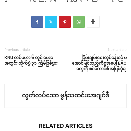
Previous article
Next article
KNU တပ်မဟာ ၆ တွင် မေလ
ငြိမ်းချမ်းရေးလုပ်ငန်းစဥ် မ
အတွင်း တိုက်ပွဲ ၃၁ ကြိမ်ဖြစ်ပွား
အောင်မြင်သည့်ကိစ္စအပေါ် EAO
တွေကို စစ်ကောင်စီ အပြစ်ပုံချ
လွတ်လပ်သော မွန်သတင်းအေဂျင်စီ
RELATED ARTICLES