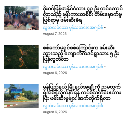
ခိုးဝင်မြန်မာနိုင်ငံသား ၄၃ ဦး တင်ဆောင်
လာသည့် ဗန်းကားတစ်စီး တိမ်းမှောက်မှု
ဖြစ်ရာမှ ဖမ်းဆီးခံရ
လွတ်လပ်သော မွန်သတင်းအေဂျင်စီ
-
August 7, 2026
စစ်ကော်မရှင်စစ်ကြောင်းက ဖမ်းဆီး
သွားသည့် ကျောက်ကဒင်ရွာသား ၅ ဦး
ပြန်လွတ်လာ
လွတ်လပ်သော မွန်သတင်းအေဂျင်စီ
-
August 6, 2026
မွန်ပြည်နယ် မြို့နယ်အချို့ကို ညမထွက်
ရအမိန့်လိုက်နာရန် ထပ်မံသတိပေးထား
ပြီး ဖမ်းဆီးမှုများ ဆက်တိုက်ရှိလာ
လွတ်လပ်သော မွန်သတင်းအေဂျင်စီ
-
August 6, 2026