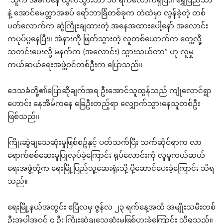
နဲ့ အောင်မေတ္တာအစပ် ရော်ဘာခြံတစ်ခုက တဲထဲမှာ လွန်ခဲ့တဲ့ တစ်
ပတ်လောက်က ဆွဲကြိုးချထားတဲ့ အနေအထားပေါ့နော် အလောင်း
ကပုပ်ပွနေပြီး။ အဲနားကို ဖြတ်သွားတဲ့ လူတစ်ယောက်က တွေ့လို့
သတင်းပေးလို့ မနက်က (အလောင်း) သွားသယ်တာ” ဟု လူမှု
ကယ်ဆယ်ရေးအဖွဲ့ဝင်တစ်ဦးက ပြောသည်။
ဒေသခံတို့၏ပြောဆိုချက်အရ ဦးအောင်သူထွန်သည် ကျုံလောင်ရွာ
ဟောင်း နေအိမ်ကနေ ခြေဦးတည့်ရာ လျှောက်သွားနေသူတစ်ဦး
ဖြစ်သည်။
ကြိုးဆွဲချသေဆုံးမှုဖြစ်စဥ်နှင့် ပတ်သက်ပြီး သက်ဆိုင်ရာက လာ
ရောက်စစ်ဆေးမှုပြုလုပ်ခဲ့ကြောင်း ရုပ်လောင်းကို လူမှုကယ်ဆယ်
ရေးအဖွဲ့တို့က ရေးမြို့ပြည်သူ့ဆေးရုံးသို့ ပို့ဆောင်ပေးခဲ့ကြောင်း သိရ
သည်။
ရေးမြို့နယ်အတွင်း ဧပြီလမှ ဇွန်လ ၂၃ ရက်နေ့အထိ အမျိုးသမီးတစ်
ဦးအပါအဝင် ၄ ဦး ကြိုးဆွဲချသေဆုံးမှုဖြစ်ပွားခဲ့ကြောင်း သိရသည်။