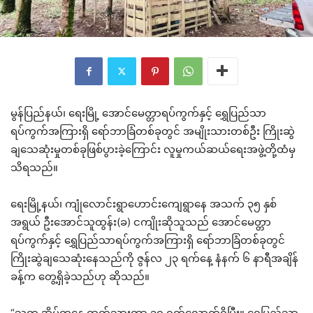
မွန်ပြည်နယ်၊ ရေးမြို့ အောင်မေတ္တာရပ်ကွက်နှင့် ရွှေပြည်သာ
ရပ်ကွက်အကြားရှိ ရော်ဘာခြံတစ်ခုတွင် အမျိုးသားတစ်ဦး ကြိုးဆွဲ
ချသေဆုံးမှုတစ်ခုဖြစ်ပွားခဲ့ကြောင်း လူမှုကယ်ဆယ်ရေးအဖွဲ့တို့ထံမှ
သိရသည်။
ရေးမြို့နယ်၊ ကျုံလောင်းရွာဟောင်းကျေရွာနေ အသက် ၃၅ နှစ်
အရွယ် ဦးအောင်သူထွန်း(ခ) ငကျိုးဆိုသူသည် အောင်မေတ္တာ
ရပ်ကွက်နှင့် ရွှေပြည်သာရပ်ကွက်အကြားရှိ ရော်ဘာခြံတစ်ခုတွင်
ကြိုးဆွဲချသေဆုံးနေသည်ကို ဇွန်လ ၂၃ ရက်နေ့ နံနက် ၆ နာရီအချိန်
ခန့်က တွေ့ရှိခဲ့သည်ဟု ဆိုသည်။
“သူက အိမ်ကနေ ထွက်သွားတာ ၁၀ ရက်လောက်ရှိပြီး။ ရွှေပြည်သာ