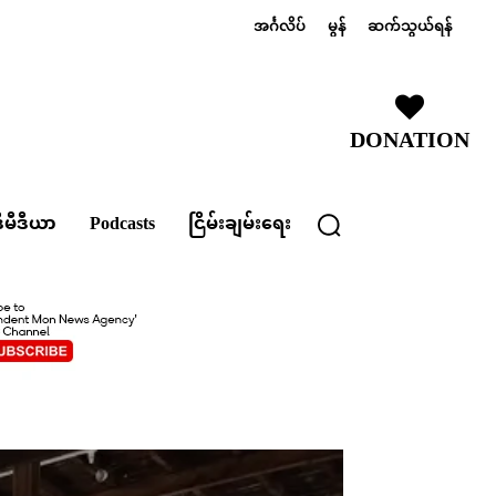
အင်္ဂလိပ်
မွန်
ဆက်သွယ်ရန်
DONATION
ီမီဒီယာ
Podcasts
ငြိမ်းချမ်းရေး