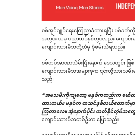
စစ်အုပ်ချုပ်ရေးကြေညာခံထားရပြီး ပစ်ခတ်တိုက
အတွင်း ယခု ပညာသင်နှစ်တွင်လည်း ကျောင်းပြ
ကျောင်းသားမိဘတို့ထံမှ စုံစမ်းသိရသည်။
စစ်တပ်အာဏာသိမ်းပြီးနောက် ဒေသတွင်း ဖြစ်ပွား
ကျောင်းသားမိဘအများစုက ၎င်းတို့သားသမီးများ
သည်။
“အမသမီးကိုကျတော့ မနှစ်ကတည်းက မော်လမြို
ထားတယ်။ မနှစ်က စာသင်နှစ်လယ်လောက်မှာ 
ကြတာလေ။ အဲ့နောက်ပိုင်း တတ်နိုင်တဲ့မိဘ
ကျောင်းသားမိဘတစ်ဦးက ပြောသည်။