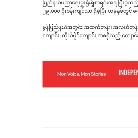
ပြည်နယ်ပညာရေးမှူးရုံးရှိစာရင်းအရ ပြီးခဲ့သ
၂၉,၀၀၀ ဦးဝန်းကျင်သာ ရှိခဲ့ပြီး ယခုနှစ်တွင်
မွန်ပြည်နယ်အတွင်း အထက်တန်း၊ အလယ်တန်း၊
ကျောင်း၊ ကိုယ်ပိုင်ကျောင်း အစရှိသည့် ကျော