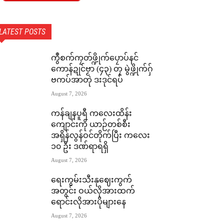
LATEST POSTS
ကွဳစက်ကၠတ်ဖ္ဍိုက်ပၠောပ်နင်
ကောန်ဍုင်ဗၟာ (၄၃) တၠ မွဲဖ္ဍိုက်ဂှ်
ဗကပ်အာတုဲ ဒးဒုင်ရပ်
August 7, 2026
ကန်ချနပူရီ ကလေးထိန်း
ကျောင်းကို ယာဉ်တစ်စီး
အရှိန်လွန်ဝင်တိုက်ပြီး ကလေး
၁၀ ဦး ဒဏ်ရာရရှိ
August 7, 2026
ရေးကွမ်းသီးနုဈေးကွက်
အတွင်း ဝယ်လိုအားထက်
ရောင်းလိုအားပိုများနေ
August 7, 2026