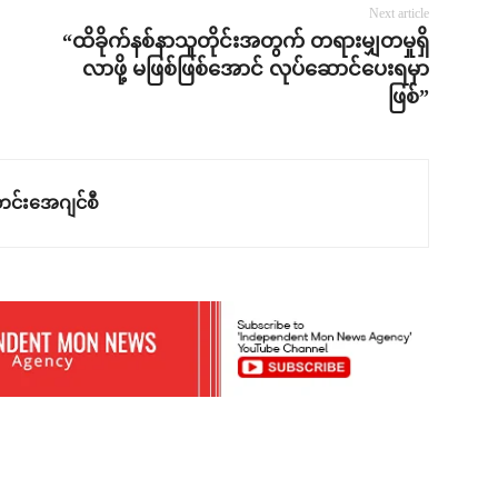
Next article
“ထိခိုက်နစ်နာသူတိုင်းအတွက် တရားမျှတမှုရှိ
လာဖို့ မဖြစ်ဖြစ်အောင် လုပ်ဆောင်ပေးရမှာ
ဖြစ်”
င်းအေဂျင်စီ