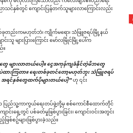
င်စနစ်ကို မလိုလားကြသော်လည်း ကလေးများ၏ပညာရေး
ခုပညာသင်နှစ်တွင် ကျောင်းပြန်တက်သူများလာကြောင်းလည်း
်ခုတည်းကမဟုတ်ဘဲ၊ ကျိုက်မရော၊ သံဖြူဇရပ်မြို့နယ်
းသူ များပြားကြောင်း မော်လမြိုင်မြို့ပေါ်က
ည်။
တာတွေ များလာတယ်ပေါ့။ ငွေအကုန်ကျခံနိုင်တဲ့မိဘတွေ
ှာပဲထားကြတာ။ ရေးတစ်ခုတင်တော့မဟုတ်ဘူး သံဖြူဇရပ်
်နှစ်တွေထက်ပိုများတယ်ပေါ့”
ဟု ၎င်း
းက ပြည်သူ့ကာကွယ်ရေးတပ်ဖွဲ့တို့မှ စစ်ကောင်စီထောက်တိုင်
ောင်းရှေ့တွင် ပစ်ခတ်မှုဖြစ်ပွားခြင်း၊ ကျောင်းဝင်းအတွင်း
ည့်ဖြစ်စဥ်များဖြစ်ပွားခဲ့သည်။