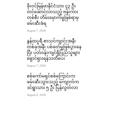
ခိုးဝင်မြန်မာနိုင်ငံသား ၄၃ ဦး
တင်ဆောင်လာသည့် ဗန်းကား
တစ်စီး တိမ်းမှောက်မှုဖြစ်ရာမှ
ဖမ်းဆီးခံရ
August 7, 2026
နွန်ထပူရီ စာသင်ကျာင်းအနီး
တစ်ခုအနီး ပစ်ခတ်မှုဖြစ်ပွားနေ
ပြီး ပတ်ဝန်းကျင်ရှိပြည်သူများ
ရှောင်ရှားရန်သတိပေး
August 7, 2026
စစ်ကော်မရှင်စစ်ကြောင်းက
ဖမ်းဆီးသွားသည့် ကျောက်က
ဒင်ရွာသား ၅ ဦး ပြန်လွတ်လာ
August 6, 2026