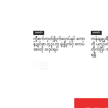
သတင်း
သတင်း
ကွဳစက်ကၠတ်ဖ္ဍိုက်ပၠောပ်နင် ကော
ကန်ချနပူ
န်ဍုင်ဗၟာ (၄၃) တၠ မွဲဖ္ဍိုက်ဂှ် ဗကပ်
ကို ယာဉ်တစ
အာတုဲ ဒးဒုင်ရပ်
တိုက်ပြီ
ရရှိ