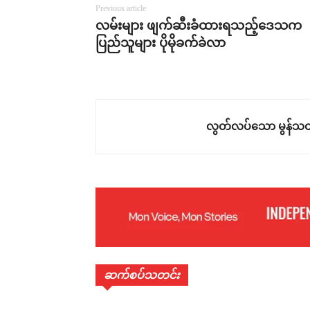
Previous article
လမ်းများ ဖျက်ဆီးခံထားရသည့်ဒေသက
ပြည်သူများ ပိုမိုခက်ခဲလာ
လွတ်လပ်သော မွန်သတ
ဆက်စပ်သတင်း