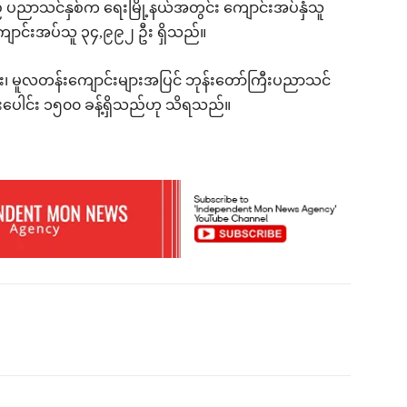
ည့် ပညာသင်နှစ်က ရေးမြို့နယ်အတွင်း ကျောင်းအပ်နှံသူ
 ကျောင်းအပ်သူ ၃၄,၉၉၂ ဦး ရှိသည်။
 မူလတန်းကျောင်းများအပြင် ဘုန်းတော်ကြီးပညာသင်
င်းပေါင်း ၁၅၀၀ ခန့်ရှိသည်ဟု သိရသည်။