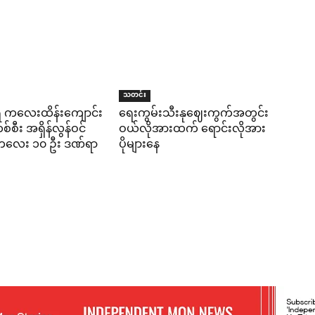
သတင်း
ရီ ကလေးထိန်းကျောင်း
ရေးကွမ်းသီးနုဈေးကွက်အတွင်း
်စီး အရှိန်လွန်ဝင်
ဝယ်လိုအားထက် ရောင်းလိုအား
း ကလေး ၁၀ ဦး ဒဏ်ရာ
ပိုများနေ