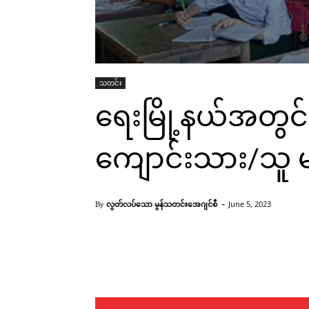
သတင်း
ရေးမြို့နယ်အတွင်
ကျောင်းသား/သူ မ
-
လွတ်လပ်သော မွန်သတင်းအေဂျင်စီ
June 5, 2023
By
Facebook
X
Pinterest