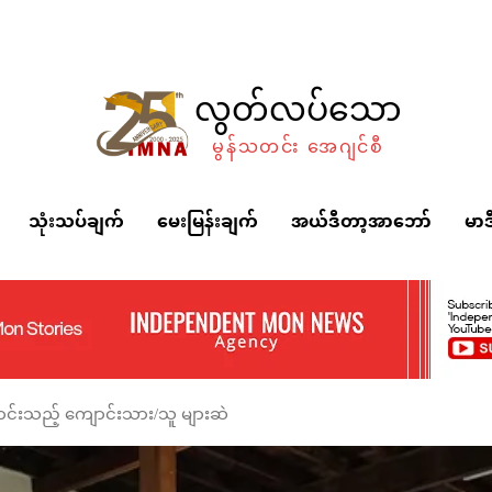
လွတ်လပ်သော
မွန်သတင်း အေဂျင်စီ
သုံးသပ်ချက်
မေးမြန်းချက်
အယ်ဒီတာ့အာဘော်
မာဒ
ောင်းသည့် ကျောင်းသား/သူ များဆဲ