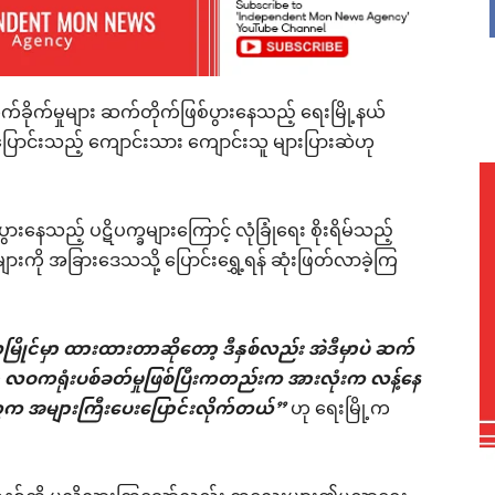
်ခိုက်မှုများ ဆက်တိုက်ဖြစ်ပွားနေသည့် ရေးမြို့နယ်
ောင်းသည့် ကျောင်းသား ကျောင်းသူ များပြားဆဲဟု
နေသည့် ပဋိပက္ခများကြောင့် လုံခြုံရေး စိုးရိမ်သည့်
ကို အခြားဒေသသို့ ပြောင်းရွှေ့ရန် ဆုံးဖြတ်လာခဲ့ကြ
င်မှာ ထားထားတာဆိုတော့ ဒီနှစ်လည်း အဲဒီမှာပဲ ဆက်
လဝကရုံးပစ်ခတ်မှုဖြစ်ပြီးကတည်းက အားလုံးက လန့်နေ
တွေက အများကြီးပေးပြောင်းလိုက်တယ်”
ဟု ရေးမြို့က