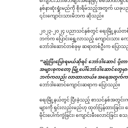
ကျောင်းသားမိဘများအနေဖြင့် စစ်အာဏာရှ
နစ်နာဆုံးရှုံးမည်ကို စိုးရိမ်သည့်အတွက် ယ
၎င်းကျောင်းသားမိဘက ဆိုသည်။
၂၀၂၃-၂၀၂၄ ပညာသင်နှစ်တွင် ရေးမြို့နယ်တစ
ဘက်က ပြောင်းရွှေ့လာသည့် ကျောင်းသား ကျောင်
ဘော်ဒါဆောင်တစ်ခုမှ ဆရာတစ်ဦးက ပြောသ
“ချုံပြီးပြောရမယ်ဆိုရင် ဘော်ဒါဆောင် ပို့
အများစုကတော့ မြို့ပေါ်ဘော်ဒါဆောင်တွေမ
ဘက်ကလည်း လာထားတယ်။ အရေအတွက်က အရင
ဘော်ဒါဆောင်ကျောင်းဆရာက ပြောသည်။
ရေးမြို့နယ်တွင် ပြီးခဲ့သည့် စာသင်နှစ်အတွင်
များကို ရှင်းလည်းမည်ဟု ထုတ်ပြန်ထားခြင်း၊ ကျ
မိုင်းပေါက်ကွဲခြင်း၊ ကျောင်းမီးလောင်ခြင်း စသ