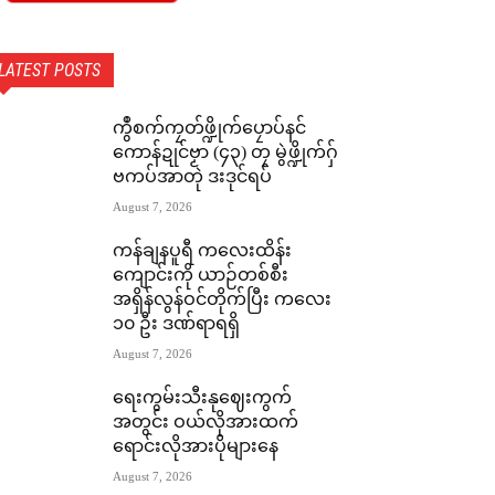
LATEST POSTS
ကွဳစက်ကၠတ်ဖ္ဍိုက်ပၠောပ်နင်
ကောန်ဍုင်ဗၟာ (၄၃) တၠ မွဲဖ္ဍိုက်ဂှ်
ဗကပ်အာတုဲ ဒးဒုင်ရပ်
August 7, 2026
ကန်ချနပူရီ ကလေးထိန်း
ကျောင်းကို ယာဉ်တစ်စီး
အရှိန်လွန်ဝင်တိုက်ပြီး ကလေး
၁၀ ဦး ဒဏ်ရာရရှိ
August 7, 2026
ရေးကွမ်းသီးနုဈေးကွက်
အတွင်း ဝယ်လိုအားထက်
ရောင်းလိုအားပိုများနေ
August 7, 2026