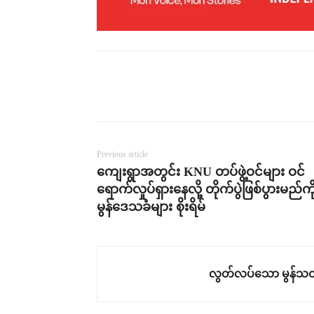
Previous article
ကျေးရွာအတွင်း KNU တပ်ဖွဲ့ဝင်များ ဝင်
ရောက်လှုပ်ရှားနေလို့ တိုက်ပွဲဖြစ်ပွားမည်ကိ
မွန်ဒေသခံများ စိုးရိမ်
လွတ်လပ်သော မွန်သတ