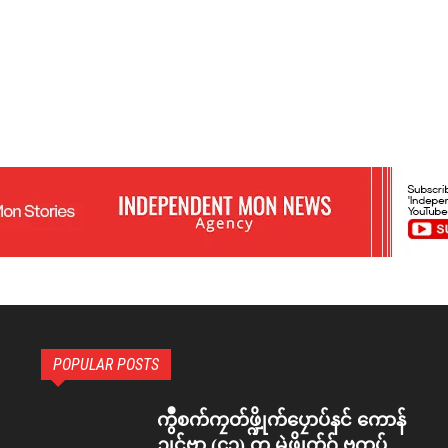
POPULAR POSTS
ကွဳစက်ကၠတ်ဖ္ဍိုက်ပၠောပ်နင် ကောန်
ဍုင်ဗၟာ (၄၃) တၠ မွဲဖ္ဍိုက်ဂှ် ဗကပ်