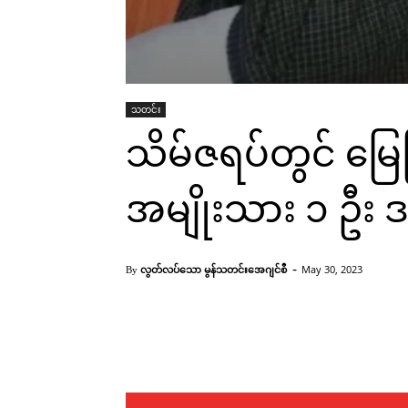
သတင်း
သိမ်ဇရပ်တွင် မြေမြှ
အမျိုးသား ၁ ဦး
-
လွတ်လပ်သော မွန်သတင်းအေဂျင်စီ
May 30, 2023
By
Facebook
X
Pinterest