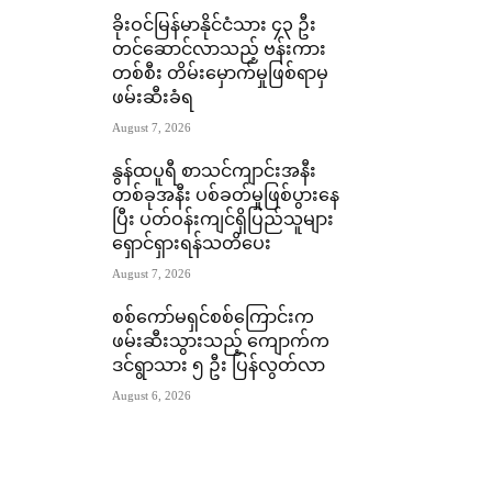
ခိုးဝင်မြန်မာနိုင်ငံသား ၄၃ ဦး
တင်ဆောင်လာသည့် ဗန်းကား
တစ်စီး တိမ်းမှောက်မှုဖြစ်ရာမှ
ဖမ်းဆီးခံရ
August 7, 2026
နွန်ထပူရီ စာသင်ကျာင်းအနီး
တစ်ခုအနီး ပစ်ခတ်မှုဖြစ်ပွားနေ
ပြီး ပတ်ဝန်းကျင်ရှိပြည်သူများ
ရှောင်ရှားရန်သတိပေး
August 7, 2026
စစ်ကော်မရှင်စစ်ကြောင်းက
ဖမ်းဆီးသွားသည့် ကျောက်က
ဒင်ရွာသား ၅ ဦး ပြန်လွတ်လာ
August 6, 2026