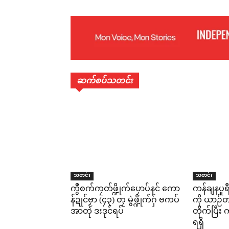
ဆက်စပ်သတင်း
သတင်း
သတင်း
ကွဳစက်ကၠတ်ဖ္ဍိုက်ပၠောပ်နင် ကော
ကန်ချနပူ
န်ဍုင်ဗၟာ (၄၃) တၠ မွဲဖ္ဍိုက်ဂှ် ဗကပ်
ကို ယာဉ်တစ
အာတုဲ ဒးဒုင်ရပ်
တိုက်ပြီ
ရရှိ