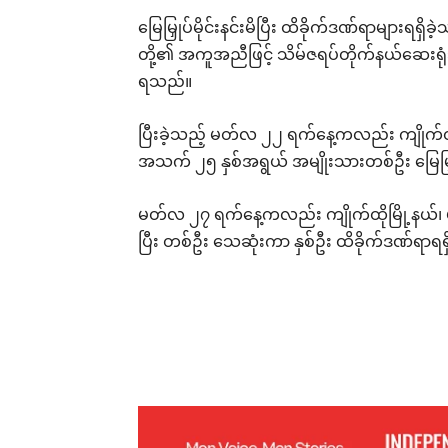
မြေမြှုပ်မိုင်းနင်းမိပြီး ထိခိုက်ဒဏ်ရာများရ
တို့၏ အကူအညီဖြင့် သိမ်ဇရပ်တိုက်နယ်ဆေးရုံသို
ရသည်။
ပြီးခဲ့သည့် မတ်လ ၂၂ ရက်နေ့ကလည်း ကျိုက်ထိုမ
အသက် ၂၅ နှစ်အရွယ် အမျိုးသားတစ်ဦး မြေမြှုပ
မတ်လ ၂၇ ရက်နေ့ကလည်း ကျိုက်ထိုမြို့နယ်၊ မဲရ
ပြီး တစ်ဦး သေဆုံးကာ နှစ်ဦး ထိခိုက်ဒဏ်ရာရရှ