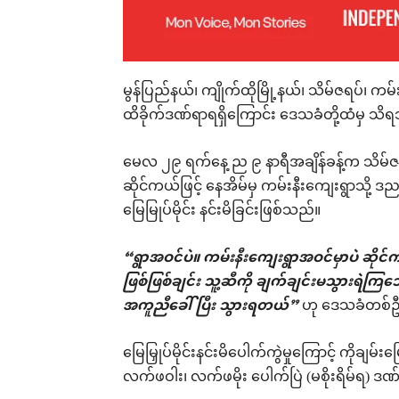
မွန်ပြည်နယ်၊ ကျိုက်ထိုမြို့နယ်၊ သိမ်ဇရပ်၊ ကမ်း
ထိခိုက်ဒဏ်ရာရရှိကြောင်း ဒေသခံတို့ထံမှ သိ
မေလ ၂၉ ရက်နေ့ ည ၉ နာရီအချိန်ခန့်က သိမ်ဇ
ဆိုင်ကယ်ဖြင့် နေအိမ်မှ ကမ်းနီးကျေးရွာသို့ 
မြေမြုပ်မိုင်း နင်းမိခြင်းဖြစ်သည်။
“ရွာအဝင်ပဲ။ ကမ်းနီးကျေးရွာအဝင်မှာပဲ ဆိုင်က
ဖြစ်ဖြစ်ချင်း သူ့ဆီကို ချက်ချင်းမသွား
အကူညီခေါ်ပြီး သွားရတယ်”
ဟု ဒေသခံတစ်
မြေမြှုပ်မိုင်းနင်းမိပေါက်ကွဲမှုကြောင့် ကိုခ
လက်ဖဝါး၊ လက်ဖမိုး ပေါက်ပြဲ (မစိုးရိမ်ရ) ဒ