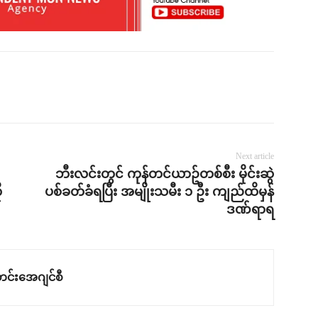
Next article
ဘီးလင်းတွင် ကုန်တင်ယာဥ်တစ်စီး မိုင်းဆွဲ
ု
ပစ်ခတ်ခံရပြီး အမျိုးသမီး ၁ ဦး ကျည်ထိမှန်
ဒဏ်ရာရ
င်းအေဂျင်စီ