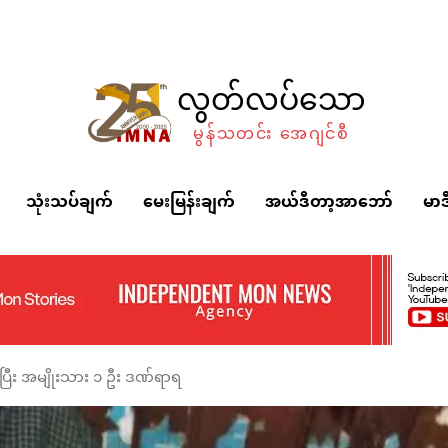
လွတ်လပ်သော
မွန်သတင်း အေဂျင်စီ
သုံးသပ်ချက်
မေးမြန်းချက်
အယ်ဒီတာ့အာဘော်
မာဒ
းမိပြီး အမျိုးသား ၁ ဦး ဒဏ်ရာရ