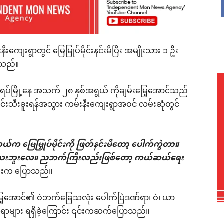
နီးကျေးရွာတွင် မြေမြုပ်မိုင်းနင်းမိပြီး အမျိုးသား ၁ ဦး
ရသည်။
ရပ်မြို့နေ အသက် ၂၈ နှစ်အရွယ် ကိုချမ်းမြေ့အောင်သည်
ဒညင်းသီးခူးရန်အသွား ကမ်းနီးကျေးရွာအဝင် လမ်းဆုံတွင်
ယ်က မြေမြှုပ်မိုင်းကို ဖြတ်နင်းမိတော့ ပေါက်ကွဲတာ။
ရဲကြသေးဘူးလေ။ ညဘက်ကြီးလည်းဖြစ်တော့ ကယ်ဆယ်ရေး
ဦးက ပြောသည်။
ျမ်းမြေ့အောင်၏ ဝဲဘက်ခြေသလုံး ပေါက်ပြဲဒဏ်ရာ၊ ဝဲ၊ ယာ
ဏ်ရာများ ရရှိခဲ့ကြောင်း ၎င်းကဆက်ပြောသည်။