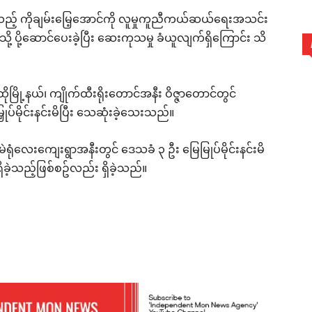
ရှိခဲ့သည့် ကိုချမ်းမြေ့အောင်ကို လူမှုကူညီကယ်ဆယ်ရေးအသင်း
့ ပို့ဆောင်ပေးခဲ့ပြီး ဆေးကုသမှု ခံယူလျက်ရှိကြောင်း သိ
ြို့နယ်၊ ကျိုက်ထီးရိုးတောင်အနီး ဝိဇ္ဇာတောင်တွင်
်မိုင်းနင်းမိပြီး သေဆုံးခဲ့သေးသည်။
ုံလေးကျေးရွာအနီးတွင် ဒေသခံ ၃ ဦး မြေမြုပ်မိုင်းနင်းမိ
ိခဲ့သည့်ဖြစ်စဥ်လည်း ရှိခဲ့သည်။