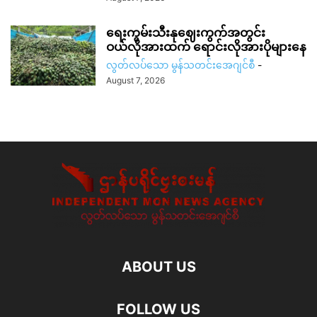
ရေးကွမ်းသီးနုဈေးကွက်အတွင်း
ဝယ်လိုအားထက် ရောင်းလိုအားပိုများနေ
လွတ်လပ်သော မွန်သတင်းအေဂျင်စီ
-
August 7, 2026
ABOUT US
FOLLOW US