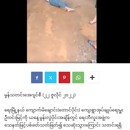
မွန်သတင်းအေဂျင်စီ (၂၂ ဇူလိုင် ၂၀၂၂)
ရေးမြို့နယ် ကျောက်မိချောင်း(တောင်ပိုင်း) ကျေးရွာအုပ်ချုပ်ရေးမှူး
ဦးဝင်းမြင့်ကို ယနေ့မွန်းလွဲပိုင်းအချိန်တွင် ရေးဘီလူးအဖွဲ့က
သေနတ်ဖြင့်ပစ်ခတ်သတ်ဖြတ်၍ သေဆုံးသွားကြောင်း သတင်းရရှိ