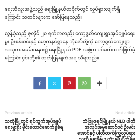
ရေးဘီလူးအဖွဲ့သည် ရေးမြို့နယ်တဝိုက်တွင် လှုပ်ရှားလျက်ရှိ
ကြောင်း သတင်းများက ဖော်ပြနေသည်။
လွန်ခဲ့သည့် ဇူလိုင် ၂၀ ရက်ကလည်း ကော့ဒွတ်ကျေးရွာအုပ်ချုပ်ရေး
မှူး ဦးစန်းဝင်းနှင့် မော့ကနင်ရွာနေ ကိုဇော်တို့ကို ကော့ဒွတ်ကျေးရွာ
အသုဘအခမ်းအနား၌ ရေးမြို့နယ် PDF အဖွဲ့က ပစ်ခတ်သတ်ဖြတ်ခဲ့
ကြောင်း ၄င်းတို့၏ ထုတ်ပြန်ချက်အရ သိရသည်။
Previous article
Next article
သထုံမြို့တွင် ရပ်ကွက်အုပ်ချုပ်
သံဖြူဇရပ်မြို့နယ် NLD ပါတီ
ရေးမှူးရုံး မိုင်းထောင်ဖောက်ခွဲခံရ
အလုပ်အမှုဆောင်ဝင် ဦးမင်း
အောင်နှင့် ပါတီတက်ကြွလှုပ်ရှား
သူတို့ နေအိမ် ၃ လုံး ချိပ်ပိတ်ခံရ