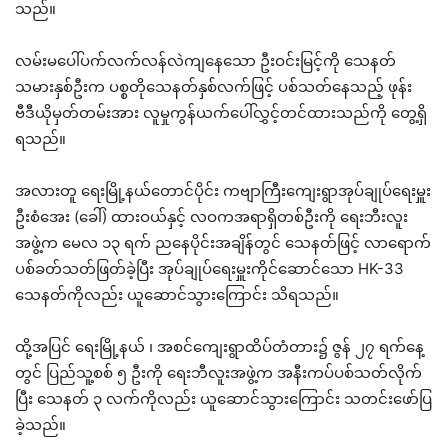
သည်။
လမ်းမပေါ်ပက်လက်လန်လဲကျနေသော ဦးဝင်းမြင့်ကို သေနတ်
သမားနှစ်ဦးက ပစ္စတိုသေနတ်နှစ်လက်ဖြင့် ပစ်သတ်နေသည့် ဖုန်း
ဗီဒီယိုမှတ်တမ်းအား လူမှုကွန်ယက်ပေါ်လွှင့်တင်ထားသည်ကို တွေ့ရှိ
ရသည်။
အလားတူ ရေးမြို့နယ်တောင်ပိုင်း ကဗျာကြီးကျေးရွာအုပ်ချုပ်ရေးမှူး
ဦးစံအေး (ခေါ်) ထားဝယ်နှင့် လဝကအရာရှိတစ်ဦးကို ရေးဘီးလူး
အဖွဲ့က မေလ ၁၃ ရက် ညနေပိုင်းအချိန်တွင် သေနတ်ဖြင့် လာရောက်
ပစ်ခတ်သတ်ဖြတ်ခဲ့ပြီး အုပ်ချုပ်ရေးမှူးကိုင်ဆောင်သော HK-33
သေနတ်ကိုလည်း ယူဆောင်သွားကြောင်း သိရသည်။
ထို့အပြင် ရေးမြို့နယ် ၊ အစင်ကျေးရွာထိပ်တံတား၌ ဇွန် ၂၇ ရက်နေ့
တွင် ပြည်သူ့စစ် ၅ ဦးကို ရေးဘီလူးအဖွဲ့က အနီးကပ်ပစ်သတ်လိုက်
ပြီး သေနတ် ၃ လက်ကိုလည်း ယူဆောင်သွားကြောင်း သတင်းဖော်ပြ
ခဲ့သည်။