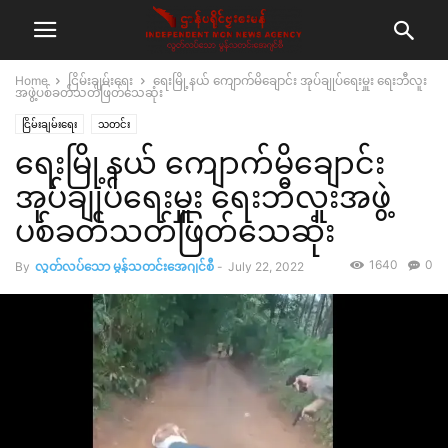
Home
ငြိမ်းချမ်းရေး
ရေးမြို့နယ် ကျောက်မိချောင်း အုပ်ချုပ်ရေးမှူး ရေးဘီလူး
အဖွဲ့ပစ်ခတ်သတ်ဖြတ်သေဆုံး
ငြိမ်းချမ်းရေး
သတင်း
ရေးမြို့နယ် ကျောက်မိချောင်း
အုပ်ချုပ်ရေးမှူး ရေးဘီလူးအဖွဲ့
ပစ်ခတ်သတ်ဖြတ်သေဆုံး
1640
0
By
လွတ်လပ်သော မွန်သတင်းအေဂျင်စီ
-
July 22, 2022