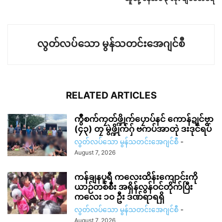
လွတ်လပ်သော မွန်သတင်းအေဂျင်စီ
RELATED ARTICLES
ကွဳစက်ကၠတ်ဖ္ဍိုက်ပၠောပ်နင် ကောန်ဍုင်ဗၟာ
(၄၃) တၠ မွဲဖ္ဍိုက်ဂှ် ဗကပ်အာတုဲ ဒးဒုင်ရပ်
လွတ်လပ်သော မွန်သတင်းအေဂျင်စီ
-
August 7, 2026
ကန်ချနပူရီ ကလေးထိန်းကျောင်းကို
ယာဉ်တစ်စီး အရှိန်လွန်ဝင်တိုက်ပြီး
ကလေး ၁၀ ဦး ဒဏ်ရာရရှိ
လွတ်လပ်သော မွန်သတင်းအေဂျင်စီ
-
August 7, 2026