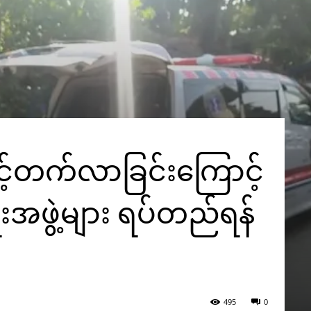
င့်တက်လာခြင်းကြောင့်
ဖွဲ့များ ရပ်တည်ရန်
495
0