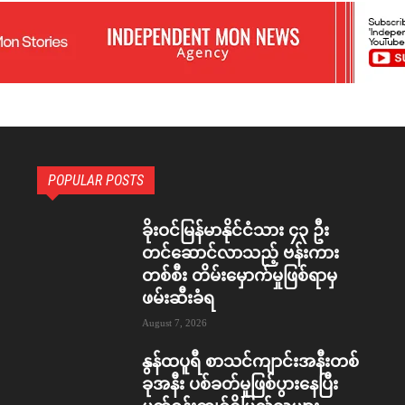
POPULAR POSTS
ခိုးဝင်မြန်မာနိုင်ငံသား ၄၃ ဦး
တင်ဆောင်လာသည့် ဗန်းကား
တစ်စီး တိမ်းမှောက်မှုဖြစ်ရာမှ
ဖမ်းဆီးခံရ
August 7, 2026
နွန်ထပူရီ စာသင်ကျာင်းအနီးတစ်
ခုအနီး ပစ်ခတ်မှုဖြစ်ပွားနေပြီး