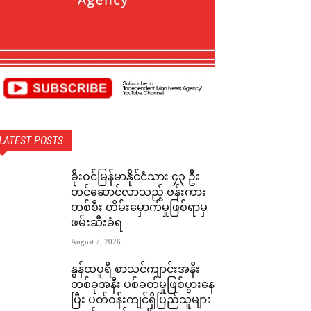
LATEST POSTS
ခိုးဝင်မြန်မာနိုင်ငံသား ၄၃ ဦး
တင်ဆောင်လာသည့် ဗန်းကား
တစ်စီး တိမ်းမှောက်မှုဖြစ်ရာမှ
ဖမ်းဆီးခံရ
August 7, 2026
နွန်ထပူရီ စာသင်ကျာင်းအနီး
တစ်ခုအနီး ပစ်ခတ်မှုဖြစ်ပွားနေ
ပြီး ပတ်ဝန်းကျင်ရှိပြည်သူများ