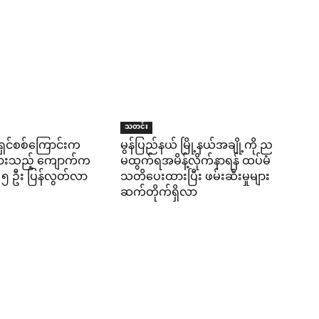
သတင်း
ရှင်စစ်ကြောင်းက
မွန်ပြည်နယ် မြို့နယ်အချို့ကို ည
ွားသည့် ကျောက်က
မထွက်ရအမိန့်လိုက်နာရန် ထပ်မံ
 ၅ ဦး ပြန်လွတ်လာ
သတိပေးထားပြီး ဖမ်းဆီးမှုများ
ဆက်တိုက်ရှိလာ