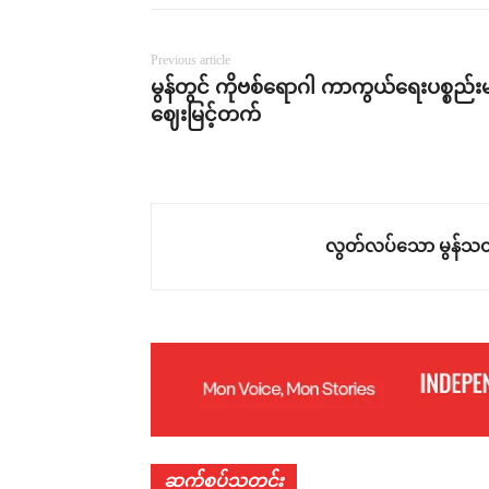
Previous article
မွန်တွင် ကိုဗစ်ရောဂါ ကာကွယ်ရေးပစ္စည်းမ
ဈေးမြင့်တက်
လွတ်လပ်သော မွန်သတ
ဆက်စပ်သတင်း