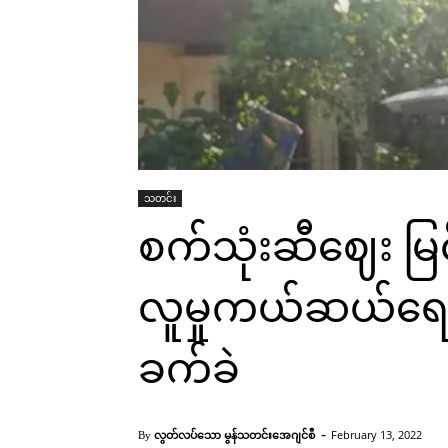
သတင်း
စက်သုံးဆီဈေး မြ
လူမှုကယ်ဆယ်ရေးအ
ခက်ခဲ
-
လွတ်လပ်သော မွန်သတင်းအေဂျင်စီ
February 13, 2022
By