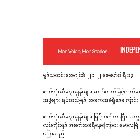
Facebook
X
Pinterest
မွန်သတင်းအေဂျင်စီ၊ ၂၀၂၂ ဖေဖော်ဝါရီ ၁၃
စက်သုံးဆီဈေးနှုန်းများ ဆက်လက်မြင့်တက်န
အဖွဲ့များ ရပ်တည်ရန် အခက်အခဲရှိနေကြောင်
စက်သုံးဆီဈေးနှုန်းများ မြင့်တက်လာပြီး အလှူ
လုပ်ကိုင်ရန် အခက်အခဲရှိနေကြောင်း မော်လမြိ
ပြောသည်။