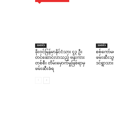
သတင်း
သတင်း
ခိုးဝင်မြန်မာနိုင်ငံသား ၄၃ ဦး
စစ်ကော်မ
တင်ဆောင်လာသည့် ဗန်းကား
ဖမ်းဆီးသ
တစ်စီး တိမ်းမှောက်မှုဖြစ်ရာမှ
ဒင်ရွာသား
ဖမ်းဆီးခံရ