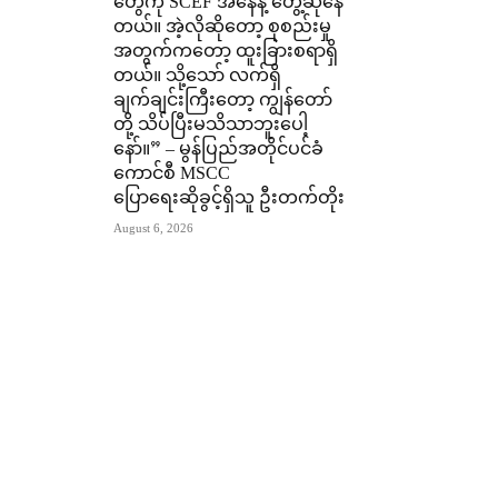
တွေကို SCEF အနေနဲ့ တွေ့ဆုံနေ
တယ်။ အဲ့လိုဆိုတော့ စုစည်းမှု
အတွက်ကတော့ ထူးခြားစရာရှိ
တယ်။ သို့သော် လက်ရှိ
ချက်ချင်းကြီးတော့ ကျွန်တော်
တို့ သိပ်ပြီးမသိသာဘူးပေါ့
နော်။” – မွန်ပြည်အတိုင်ပင်ခံ
ကောင်စီ MSCC
ပြောရေးဆိုခွင့်ရှိသူ ဦးတက်တိုး
August 6, 2026