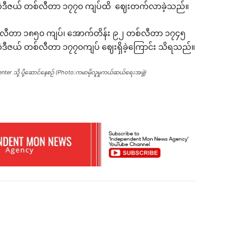
ီမီယံဒီဇယ် တစ်လီတာ ၁၇၇၀ ကျပ်ထိ ဈေးတက်လာခဲ့သည်။
စ်လီတာ ၁၈၅၀ ကျပ်၊ အောက်တိန်း ၉၂ တစ်လီတာ ၁၇၄၅
ီယံဒီဇယ် တစ်လီတာ ၁၇၇၀ကျပ် ဈေးရှိခဲ့ကြောင်း သိရသည်။
enter သို့ ပို့ဆောင်နေစဉ် (Photo:ကမာမိုလူမှုကယ်ဆယ်ရေးအဖွဲ့)