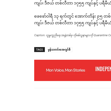
ကျပ်၊ ဒီဇယ် တစ်လီတာ ၁၇၅၅ ကျပ်နှင့် ပရ
ဖေဖော်ဝါရီ ၁၃ ရက်တွင် အောက်တိန်း ၉၅ တ
ကျပ်၊ ဒီဇယ် တစ်လီတာ ၁၇၅၅ ကျပ်နှင့် ပရီမ
Caption: လူမှုကူညီရေးအဖွဲ့တစ်ခု ကိုဗစ်လူနာများကို Quarantine C
TAGS
မွန်သတင်းအေဂျင်စီ