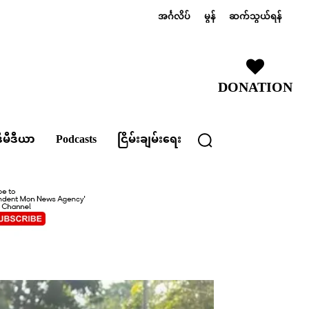
အင်္ဂလိပ်
မွန်
ဆက်သွယ်ရန်
DONATION
ီမီဒီယာ
Podcasts
ငြိမ်းချမ်းရေး