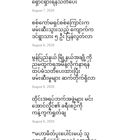
ရှောင်ရှားရန်သတိပေး
August 7, 2026
စစ်ကော်မရှင်စစ်ကြောင်းက
ဖမ်းဆီးသွားသည့် ကျောက်က
ဒင်ရွာသား ၅ ဦး ပြန်လွတ်လာ
August 6, 2026
မွန်ပြည်နယ် မြို့နယ်အချို့ကို
ညမထွက်ရအမိန့်လိုက်နာရန်
ထပ်မံသတိပေးထားပြီး
ဖမ်းဆီးမှုများ ဆက်တိုက်ရှိလာ
August 6, 2026
ထိုင်းအရပ်ဘက်အဖွဲ့များ မင်း
အောင်လှိုင်၏ ခရီးစဉ်ကို
ကန့်ကွက်ရှုတ်ချ
August 6, 2026
“မဟာမိတ်ပူးပေါင်းမယ့် သူ