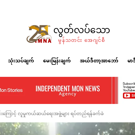
လွတ်လပ်သော
မွန်သတင်း အေဂျင်စီ
သုံးသပ်ချက်
မေးမြန်းချက်
အယ်ဒီတာ့အာဘော်
မာဒ
်းကြောင့် လူမှုကယ်ဆယ်ရေးအဖွဲ့များ ရပ်တည်ရန်ခက်ခဲ