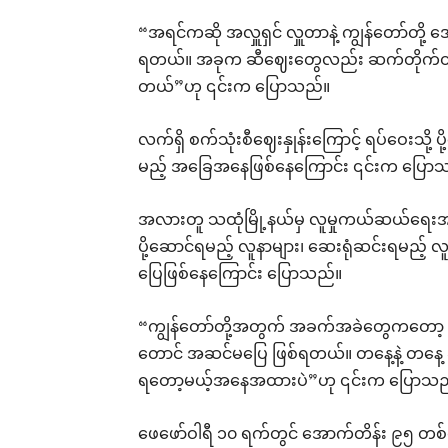
“အရင်ကဆို အလှူရှင် လှူတာနဲ့ ကျွန်တော်တို့
ရတယ်။ အခုက ဆီဈေးတွေလည်း ဆက်တိုက်တက်န
တယ်”ဟု ၎င်းက ပြောသည်။
လက်ရှိ စက်သုံးစီဈေးနှုန်းကြောင့် ရပ်ဝေးသို့
မည့် အခြေအနေဖြစ်နေကြောင်း ၎င်းက ပြော
အလားတူ သထုံမြို့နယ်မှ လူမှုကယ်ဆယ်ရေးအသ
ပို့ဆောင်ရမည့် လူနာများ၊ ဆေးရုံဆင်းရမည့်
ပြေဖြစ်နေကြောင်း ပြောသည်။
“ကျွန်တော်တို့အတွက် အခက်အခဲတွေကတော့ အမျ
တောင် အဆင်မပြေ ဖြစ်ရတယ်။ တနေ့နဲ့ တနေ့ 
ရတော့မယ့်အနေအထားပဲ”ဟု ၎င်းက ပြောသည
ဖေဖော်ဝါရီ ၁၀ ရက်တွင် အောက်တိန်း ၉၅ တ