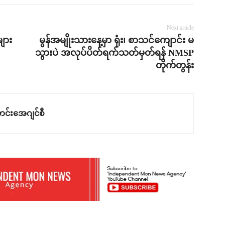
Next article
ျား
မွန်အမျိုးသားနေ့မှာ ရုံး၊ စာသင်ကျောင်း မ
သွားပဲ အလုပ်ပိတ်ရက်သတ်မှတ်ရန် NMSP
တိုက်တွန်း
င်းအေဂျင်စီ