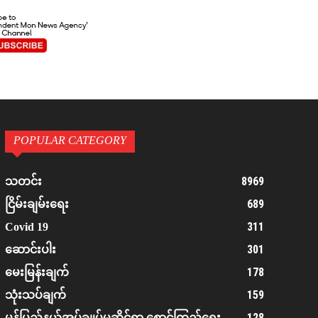
POPULAR CATEGORY
8969
သတင်း
689
ငြိမ်းချမ်းရေး
311
Covid 19
301
ဆောင်းပါး
178
မေးမြန်းချက်
159
သုံးသပ်ချက်
128
မွန်ပြည်နယ်အုပ်ချုပ်မှုဆိုင်ရာ စောင့်ကြည့်ရေး