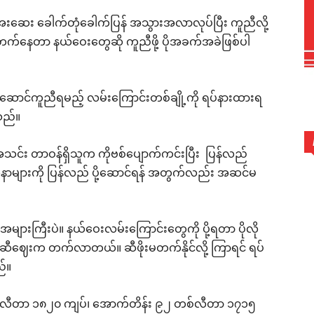
 အေးဆေး ခေါက်တုံခေါက်ပြန် အသွားအလာလုပ်ပြီး ကူညီလို့
ေတာ နယ်ဝေးတွေဆို ကူညီဖို့ ပိုအခက်အခဲဖြစ်ပါ
 ပို့ဆောင်ကူညီရမည့် လမ်းကြောင်းတစ်ချို့ကို ရပ်နားထားရ
သည်။
င်း တာဝန်ရှိသူက ကိုဗစ်ပျောက်ကင်းပြီး ပြန်လည်
 လူနာများကို ပြန်လည် ပို့ဆောင်ရန် အတွက်လည်း အဆင်မ
ားကြီးပဲ။ နယ်ဝေးလမ်းကြောင်းတွေကို ပို့ရတာ ပိုလို
ဆီဈေးက တက်လာတယ်။ ဆီဖိုးမတက်နိုင်လို့ ကြာရင် ရပ်
်။
စ်လီတာ ၁၈၂၀ ကျပ်၊ အောက်တိန်း ၉၂ တစ်လီတာ ၁၇၁၅