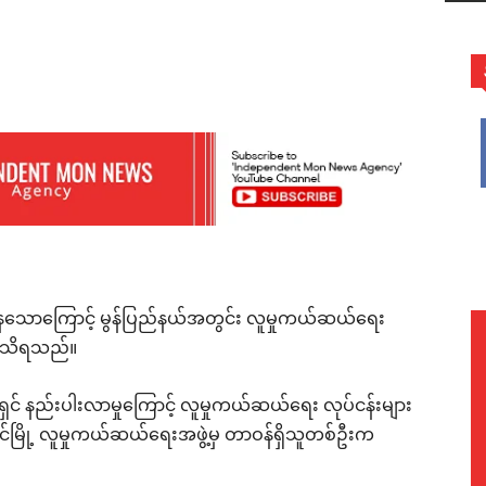
WhatsApp
ေသောကြောင့် မွန်ပြည်နယ်အတွင်း လူမှုကယ်ဆယ်ရေး
း သိရသည်။
ရှင် နည်းပါးလာမှုကြောင့် လူမှုကယ်ဆယ်ရေး လုပ်ငန်းများ
ုင်မြို့ လူမှုကယ်ဆယ်ရေးအဖွဲ့မှ တာဝန်ရှိသူတစ်ဦးက