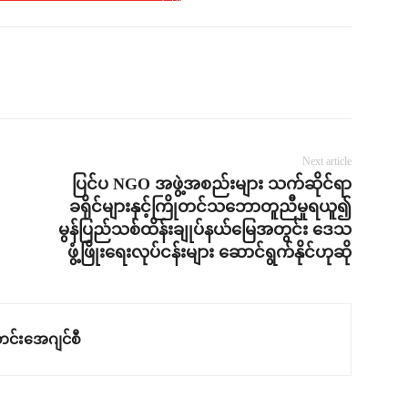
Next article
ပြင်ပ NGO အဖွဲ့အစည်းများ သက်ဆိုင်ရာ
ခရိုင်များနှင့်ကြိုတင်သဘောတူညီမှုရယူ၍
မွန်ပြည်သစ်ထိန်းချုပ်နယ်မြေအတွင်း ဒေသ
ဖွံ့ဖြိုးရေးလုပ်ငန်းများ ဆောင်ရွက်နိုင်ဟုဆို
င်းအေဂျင်စီ