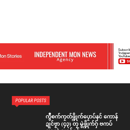
POPULAR POSTS
ကွဳစက်ကၠတ်ဖ္ဍိုက်ပၠောပ်နင် ကောန်
ဍုင်ဗၟာ (၄၃) တၠ မွဲဖ္ဍိုက်ဂှ် ဗကပ်