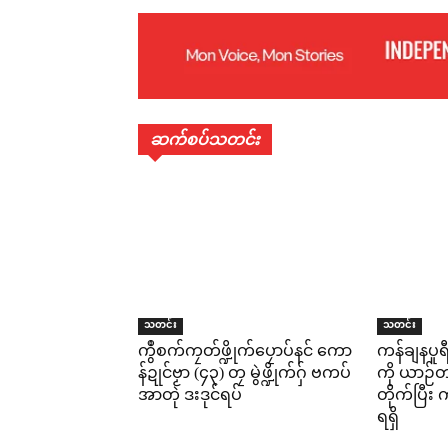
ဆက်စပ်သတင်း
သတင်း
သတင်း
ကွဳစက်ကၠတ်ဖ္ဍိုက်ပၠောပ်နင် ကော
ကန်ချနပူ
န်ဍုင်ဗၟာ (၄၃) တၠ မွဲဖ္ဍိုက်ဂှ် ဗကပ်
ကို ယာဉ်တစ
အာတုဲ ဒးဒုင်ရပ်
တိုက်ပြီ
ရရှိ