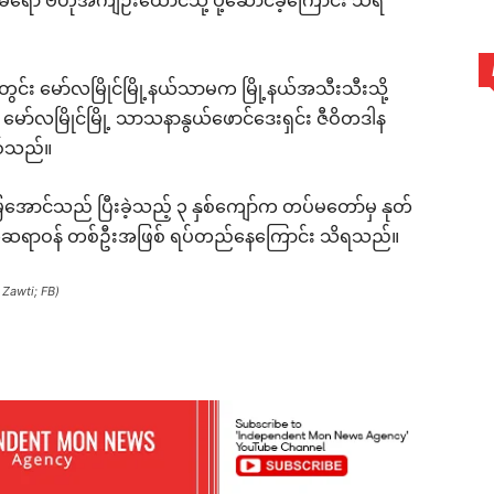
်မရော ဗဟိုအကျဉ်းထောင်သို့ ပို့ဆောင်ခဲ့ကြောင်း သိရ
း မော်လမြိုင်မြို့နယ်သာမက မြို့နယ်အသီးသီးသို့
ော်လမြိုင်မြို့ သာသနာနွယ်ဖောင်ဒေးရှင်း ဇီဝိတဒါန
စ်သည်။
အောင်သည် ပြီးခဲ့သည့် ၃ နှစ်ကျော်က တပ်မတော်မှ နုတ်
ရဟိတဆရာဝန် တစ်ဦးအဖြစ် ရပ်တည်နေကြောင်း သိရသည်။
Zawti; FB)