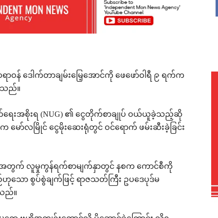
ဆရာဝန် ဒေါက်တာချမ်းမြေ့အောင်ကို ဖေဖော်ဝါရီ ၉ ရက်က
ိရသည်။
ရေးအစိုးရ (NUG) ၏ ငွေတိုက်စာချုပ် ဝယ်ယူခဲ့သည့်ဆို
်က မော်လမြိုင် ငွေမိုးဆေးရုံတွင် ဝင်ရောက် ဖမ်းဆီးခဲ့ခြင်း
က် လူမှုကွန်ရက်စာမျက်နှာတွင် နစက ကောင်စီကို
ုသော စွပ်စွဲချက်ဖြင့် ရာဇသတ်ကြီး ဥပဒေပုဒ်မ
ိရသည်။