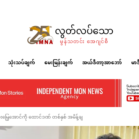
လွတ်လပ်သော
မွန်သတင်း အေဂျင်စီ
သုံးသပ်ချက်
မေးမြန်းချက်
အယ်ဒီတာ့အာဘော်
မာဒ
ေ့အောင်ကို ထောင်ဒဏ် တစ်နှစ် အမိန့်ချ