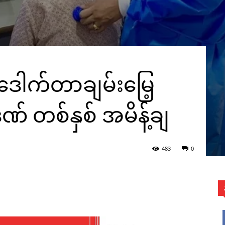
ါက်တာချမ်းမြေ့
် တစ်နှစ် အမိန့်ချ
483
0
WhatsApp