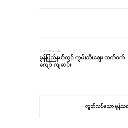
Previous article
မွန်ပြည်နယ်တွင် ကွမ်းသီးဈေး ထက်ဝက်
ကျော် ကျဆင်း
လွတ်လပ်သော မွန်သတ