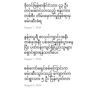
ခိုးဝင်မြန်မာနိုင်ငံသား ၄၃ ဦး
တင်ဆောင်လာသည့် ဗန်းကား
တစ်စီး တိမ်းမှောက်မှုဖြစ်ရာမှ
ဖမ်းဆီးခံရ
August 7, 2026
နွန်ထပူရီ စာသင်ကျာင်းအနီး
တစ်ခုအနီး ပစ်ခတ်မှုဖြစ်ပွားနေ
ပြီး ပတ်ဝန်းကျင်ရှိပြည်သူများ
ရှောင်ရှားရန်သတိပေး
August 7, 2026
စစ်ကော်မရှင်စစ်ကြောင်းက
ဖမ်းဆီးသွားသည့် ကျောက်က
ဒင်ရွာသား ၅ ဦး ပြန်လွတ်လာ
August 6, 2026