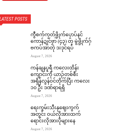
LATEST POSTS
ကွဳစက်ကၠတ်ဖ္ဍိုက်ပၠောပ်နင်
ကောန်ဍုင်ဗၟာ (၄၃) တၠ မွဲဖ္ဍိုက်ဂှ်
ဗကပ်အာတုဲ ဒးဒုင်ရပ်
August 7, 2026
ကန်ချနပူရီ ကလေးထိန်း
ကျောင်းကို ယာဉ်တစ်စီး
အရှိန်လွန်ဝင်တိုက်ပြီး ကလေး
၁၀ ဦး ဒဏ်ရာရရှိ
August 7, 2026
ရေးကွမ်းသီးနုဈေးကွက်
အတွင်း ဝယ်လိုအားထက်
ရောင်းလိုအားပိုများနေ
August 7, 2026