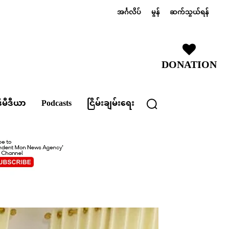
အင်္ဂလိပ်
မွန်
ဆက်သွယ်ရန်
DONATION
ီမီဒီယာ
Podcasts
ငြိမ်းချမ်းရေး