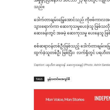
အမှုဖွင့်ပြီးနောက် ဒီဇင်ဘာ ၂၃ ရက်တွင် ကျိုက
သည်။
ဒေါက်တာချမ်းမြေ့အောင်သည် ကိုဗစ်ကာလအတွင်
သွားရောက်ကာ ဆေးကုသမှုပေးခဲ့သူ ဖြစ်သလို မ
ဆေးခန်းတွင် အခမဲ့ ဆေးကုသမှု ပေးနေသူ ဖြ
စစ်ဆရာဝန်တစ်ဦးဖြစ်သည့် ဒေါက်တာချမ်းမြေ့
ထွက်ခဲ့သူတစ်ဦး ဖြစ်ပြီး၊ လက်ရှိတွင် ပ
Caption: ပရဟိတ ဆရာဝန် ဆေးကုသနေပုံ (Photo: Ashin Sanda 
TAGS
မွန်သတင်းအေဂျင်စီ