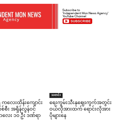
သတင်း
ရီ ကလေးထိန်းကျောင်း
ရေးကွမ်းသီးနုဈေးကွက်အတွင်း
်စီး အရှိန်လွန်ဝင်
ဝယ်လိုအားထက် ရောင်းလိုအား
း ကလေး ၁၀ ဦး ဒဏ်ရာ
ပိုများနေ