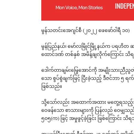
မွန်သတင်းအေဂျင်စီ (၂၀၂၂ ဖေဖော်ဝါရီ ၁၀)
မွန်ပြည်နယ်၊ မော်လမြိုင်မြို့နယ်က ပရဟိတ 
ထောင်ဒဏ် တစ်နှစ် အမိန့်ချလိုက်ကြောင်း သ
ဒေါက်တာချမ်းမြေ့အောင်ကို အမျိုးသားညီညွတ်
သော စွပ်စွဲချက်ဖြင့် ပြီးခဲ့သည့် ဒီဇင်ဘာ ၅ ရက
ဖြစ်သည်။
သို့သော်လည်း အထောက်အထား မတွေ့ရသည့်အတွ
ဝေဖန်သော စာသားများကို ပြန်လည် ဝေမျှသည်ဟ
၅၀၅(က) ဖြင့် အမှုဖွင့်ခဲ့ခြင်း ဖြစ်ကြောင်း သ