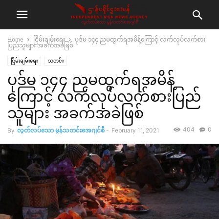
Home
ငြိမ်းချမ်းရေး
ပုဒ်မ ၁၄၄ ညမထွက်ရအမိန့်ကြောင့် လက်လုပ်လက်စား
ပြည်သူများ အခက်အခဲဖြစ်
ငြိမ်းချမ်းရေး
သတင်း
ပုဒ်မ ၁၄၄ ညမထွက်ရအမိန့်
ကြောင့် လက်လုပ်လက်စားပြည်
သူများ အခက်အခဲဖြစ်
404
0
By
လွတ်လပ်သော မွန်သတင်းအေဂျင်စီ
-
February 11, 2021