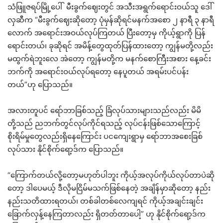
သံဖြူဇရပ်မြို့ပေါ် မီးခွက်ဈေးတွင် အသီးအရွက်ရောင်းဝယ်သူ ဒေါ်
လှဆီက “မီးခွက်ဈေးဆိုတော့ ပုံမှန်ဆိုရင်မနက်အစော ၂ နာရီ ၃ နာရီ
လောက် အရောင်းအဝယ်လုပ်ကြတယ် ပြီးတော့မှ ကိုယ့်ရွာကို ပြန်
ရောင်းတယ်၊ ခုဆိုရင် အမိန့်တွေထုတ်ပြန်ထားတော့ ကျွန်မတို့လည်း
မထွက်ရဲဘူးလေ အဲတော့ ကျွန်မတို့က မနက်စောကြီးအစား နေ့ခင်း
ဘက်ကို အရောင်းဝယ်လုပ်ရတော့ နေပူတယ် အရမ်းပင်ပန်း
တယ်”ဟု ပြောသည်။
အလားတူပင် ရော်ဘာခြစ်သည့် ခြံလုပ်သားများသည်လည်း မိမိ
တို့သည် ညဘက်တွင်လုပ်ကိုင်ရသည့် လုပ်ငန်းဖြစ်သောကြောင့်
စိုးရိမ်မှုတွေလည်းရှိနေကြောင်း ပငကျေးရွာမှ ရော်ဘာအစေးခြစ်
လုပ်သား နိုင်စိုက်ရော့ဒ်က ပြောသည်။
“ကြောက်တယ်လို့တော့မဟုတ်ပါဘူး ကိုယ့်အလုပ်ကိုယ်လုပ်တာပဲဆို
တော့ ဒါပေမယ့် ဒီလိုမငြိမ်မသက်ဖြစ်နေတဲ့ အချိန်မှာဆိုတော့ နည်း
နည်းသတိထားရတယ်၊ တစ်ခါတစ်လေကျရင် ကိုယ့်အချင်းချင်း
ခြောက်လှန့်နေကြတာလည်း ရှိတတ်တာပေါ့” ဟု နိုင်စိုက်ရော့ဒ်က