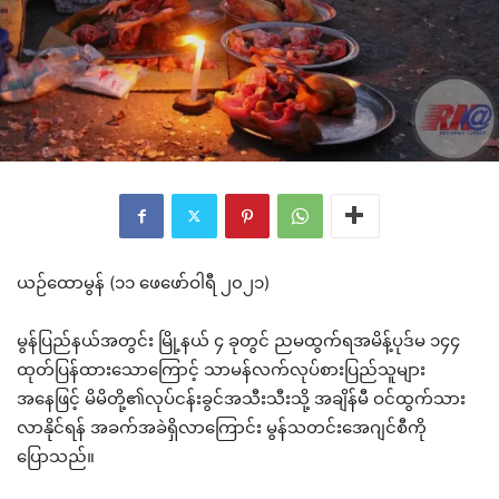
ယဉ်ထောမွန် (၁၁ ဖေဖော်ဝါရီ ၂၀၂၁)
မွန်ပြည်နယ်အတွင်း မြို့နယ် ၄ ခုတွင် ညမထွက်ရအမိန့်ပုဒ်မ ၁၄၄
ထုတ်ပြန်ထားသောကြောင့် သာမန်လက်လုပ်စားပြည်သူများ
အနေဖြင့် မိမိတို့၏လုပ်ငန်းခွင်အသီးသီးသို့ အချိန်မီ ဝင်ထွက်သား
လာနိုင်ရန် အခက်အခဲရှိလာကြောင်း မွန်သတင်းအေဂျင်စီကို
ပြောသည်။