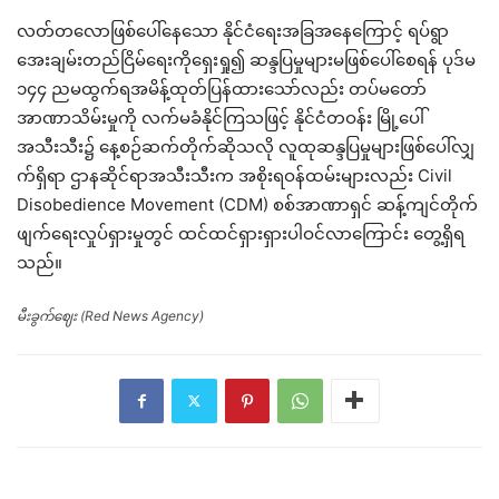
လတ်တလောဖြစ်ပေါ်နေသော နိုင်ငံရေးအခြအနေကြောင့် ရပ်ရွာ
အေးချမ်းတည်ငြိမ်ရေးကိုရှေးရှု၍ ဆန္ဒပြမှုများမဖြစ်ပေါ်စေရန် ပုဒ်မ
၁၄၄ ညမထွက်ရအမိန့်ထုတ်ပြန်ထားသော်လည်း တပ်မတော်
အာဏာသိမ်းမှုကို လက်မခံနိုင်ကြသဖြင့် နိုင်ငံတဝန်း မြို့ပေါ်
အသီးသီး၌ နေ့စဉ်ဆက်တိုက်ဆိုသလို လူထုဆန္ဒပြမှုများဖြစ်ပေါ်လျှ
က်ရှိရာ ဌာနဆိုင်ရာအသီးသီးက အစိုးရဝန်ထမ်းများလည်း Civil
Disobedience Movement (CDM) စစ်အာဏာရှင် ဆန့်ကျင်တိုက်
ဖျက်ရေးလှုပ်ရှားမှုတွင် ထင်ထင်ရှားရှားပါဝင်လာကြောင်း တွေ့ရှိရ
သည်။
မီးခွက်ဈေး (Red News Agency)