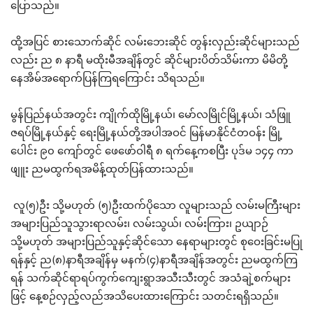
ပြောသည်။
ထို့အပြင် စားသောက်ဆိုင် လမ်းဘေးဆိုင် တွန်းလှည်းဆိုင်များသည်
လည်း ည ၈ နာရီ မထိုးမီအချိန်တွင် ဆိုင်များပိတ်သိမ်းကာ မိမိတို့
နေအိမ်အရောက်ပြန်ကြရကြောင်း သိရသည်။
မွန်ပြည်နယ်အတွင်း ကျိုက်ထိုမြို့နယ်၊ မော်လမြိုင်မြို့နယ်၊ သံဖြူ
ဇရပ်မြို့နယ်နှင့် ရေးမြို့နယ်တို့အပါအဝင် မြန်မာနိုင်ငံတဝန်း မြို့
ပေါင်း ၉၀ ကျော်တွင် ဖေဖော်ဝါရီ ၈ ရက်နေ့ကစပြီး ပုဒ်မ ၁၄၄ ကာ
ဖျူး ညမထွက်ရအမိန့်ထုတ်ပြန်ထားသည်။
လူ(၅)ဦး သို့မဟုတ် (၅)ဦးထက်ပိုသော လူများသည် လမ်းမကြီးများ
အများပြည်သူသွားရာလမ်း၊ လမ်းသွယ်၊ လမ်းကြား၊ ဥယျာဉ်
သို့မဟုတ် အများပြည်သူနှင့်ဆိုင်သော နေရာများတွင် စုဝေးခြင်းမပြု
ရန်နှင့် ည(၈)နာရီအချိန်မှ မနက်(၄)နာရီအချိန်အတွင်း ညမထွက်ကြ
ရန် သက်ဆိုင်ရာရပ်ကွက်ကျေးရွာအသီးသီးတွင် အသံချဲ့စက်များ
ဖြင့် နေ့စဉ်လှည့်လည်အသိပေးထားကြောင်း သတင်းရရှိသည်။