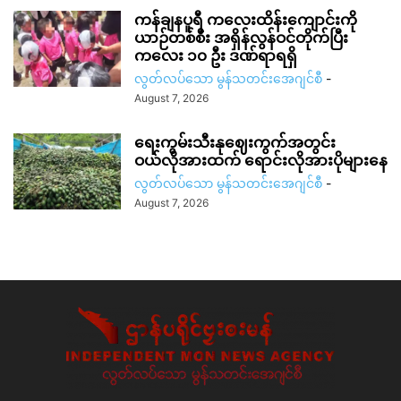
ကန်ချနပူရီ ကလေးထိန်းကျောင်းကို
ယာဉ်တစ်စီး အရှိန်လွန်ဝင်တိုက်ပြီး
ကလေး ၁၀ ဦး ဒဏ်ရာရရှိ
လွတ်လပ်သော မွန်သတင်းအေဂျင်စီ
-
August 7, 2026
ရေးကွမ်းသီးနုဈေးကွက်အတွင်း
ဝယ်လိုအားထက် ရောင်းလိုအားပိုများနေ
လွတ်လပ်သော မွန်သတင်းအေဂျင်စီ
-
August 7, 2026