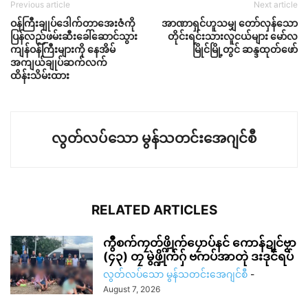
Previous article
Next article
ဝန်ကြီးချုပ်ဒေါက်တာအေးဇံကို
အာဏာရှင်ဟူသမျှ တော်လှန်သော
ပြန်လည်ဖမ်းဆီးခေါ်ဆောင်သွား
တိုင်းရင်းသားလူငယ်များ မော်လ
ကျန်ဝန်ကြီးများကို နေအိမ်
မြိုင်မြို့တွင် ဆန္ဒထုတ်ဖော်
အကျယ်ချုပ်ဆက်လက်
ထိန်းသိမ်းထား
လွတ်လပ်သော မွန်သတင်းအေဂျင်စီ
RELATED ARTICLES
ကွဳစက်ကၠတ်ဖ္ဍိုက်ပၠောပ်နင် ကောန်ဍုင်ဗၟာ
(၄၃) တၠ မွဲဖ္ဍိုက်ဂှ် ဗကပ်အာတုဲ ဒးဒုင်ရပ်
လွတ်လပ်သော မွန်သတင်းအေဂျင်စီ
-
August 7, 2026