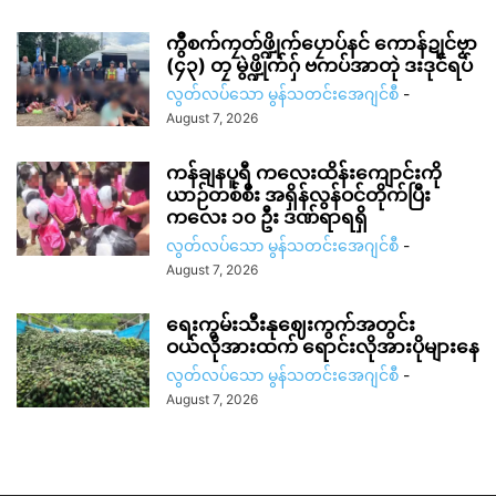
ကွဳစက်ကၠတ်ဖ္ဍိုက်ပၠောပ်နင် ကောန်ဍုင်ဗၟာ
(၄၃) တၠ မွဲဖ္ဍိုက်ဂှ် ဗကပ်အာတုဲ ဒးဒုင်ရပ်
လွတ်လပ်သော မွန်သတင်းအေဂျင်စီ
-
August 7, 2026
ကန်ချနပူရီ ကလေးထိန်းကျောင်းကို
ယာဉ်တစ်စီး အရှိန်လွန်ဝင်တိုက်ပြီး
ကလေး ၁၀ ဦး ဒဏ်ရာရရှိ
လွတ်လပ်သော မွန်သတင်းအေဂျင်စီ
-
August 7, 2026
ရေးကွမ်းသီးနုဈေးကွက်အတွင်း
ဝယ်လိုအားထက် ရောင်းလိုအားပိုများနေ
လွတ်လပ်သော မွန်သတင်းအေဂျင်စီ
-
August 7, 2026