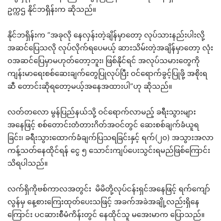
ဥက္ကဌ နိုင်ဘရှိန်းက ဆိုသည်။
နိုင်ဘရှိန်းက “အခုလို နေလှန်းတဲ့ချိန်မှာတော့ လုပ်သားနည်းပါးလို့
အဆင်ပြေသလို လုပ်လိုက်ရပေမယ့် ဆားသိမ်းတဲ့အချိန်မှာတော့ လုံး
ဝအဆင်ပြေမှာမဟုတ်တော့ဘူး၊ ဖြစ်နိုင်ရင် အလုပ်သမားတွေကို
ကျန်းမာရေးစစ်ဆေးချက်တွေပြုလုပ်ပြီး ဝင်ရောက်ခွင့်ပြုဖို့ အစိုးရ
ဆီ တောင်းဆိုရတော့မယ့်အနေအထားပါ”ဟု ဆိုသည်။
လတ်တလော မွန်ပြည်နယ်သို့ ဝင်ရောက်လာမည့် ခရီးသွားများ
အနေဖြင့် စစ်တောင်းတံတားဂိတ်အဝင်တွင် ဆေးစစ်ချက်ခံယူရ
ခြင်း၊ ခရီးသွားထောက်ခံချက်ပြသရခြင်းနှင့် ရက်(၂၀) အသွားအလာ
ကန့်သတ်နေထိုင်ရန် ငွေ ၅ သောင်းကျပ်ပေးသွင်းရမည်ဖြစ်ကြောင်း
သိရပါသည်။
လက်ရှိကိုဗစ်ကာလအတွင်း မိမိတို့လုပ်ငန်းရှင်အနေဖြင့် ရက်ကျော်
လွန်မှ နေ့စားကြေးထုတ်ပေးသဖြင့် အခက်အခဲအချို့လည်းရှိနေ
ကြောင်း ပငဆားစီမံကိန်းတွင် နေထိုင်သူ မအေးမာက ပြောသည်။