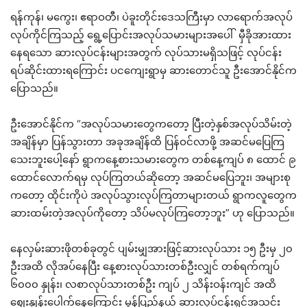
ရန်ကုန်၊ မကွေး၊ ဧရာဝတီ၊ ပဲခူးတိုင်းဒေသကြီးမှာ လာရောက်အလုပ်
လုပ်ကိုင်ကြသည့် ရွေ့ပြောင်းအလုပ်သမားများအပေါ် မှီခိုအားထား
နေရသော ဆားလုပ်ငန်းများအတွက် လုပ်သားမရှိသဖြင့် လုပ်ငန်း
ရပ်ဆိုင်းထားရကြောင်း ပငကျေးရွာမှ ဆားတောင်သူ ဦးအောင်နိုင်က
ပြောသည်။
ဦးအောင်နိုင်က “အလုပ်သမားတွေကတော့ ပြီးတဲ့နှစ်အလုပ်သိမ်းတဲ့
အချိန်မှာ ပြန်သွားတာ အခုအချိန်ထိ ပြန်ဝင်လာဖို့ အဆင်မပြေကြ
သေးဘူးပေါ့နော် ရွာကနေ့စားသမားတွေက တစ်နေ့ကျပ် ၈ ထောင် ၉
ထောင်လောက်ရမှ လုပ်ကြတယ်ဆိုတော့ အဆင်မပြေဘူး၊ အများစု
ကတော့ ထိုင်းကိုပဲ အလုပ်သွားလုပ်ကြတာများတယ် ရွာကလူတွေက
ဆားထမ်းတဲ့အလုပ်ကိုတော့ သိပ်မလုပ်ကြတော့ဘူး” ဟု ပြောသည်။
နေလှမ်းဆားဖိုတစ်ခုတွင် ပျမ်းမျှအားဖြင့်ဆားလုပ်သား ၁၅ ဦးမှ ၂၀
ဦးအထိ လိုအပ်နေပြီး နေ့စားလုပ်သားတစ်ဦးလျှင် တစ်ရက်ကျပ်
၆၀၀၀ နှုန်း၊ လစာလုပ်သားတစ်ဦး ကျပ် ၂ သိန်းဝန်းကျင် အထိ
ဈေးနှုန်းပေါက်နေကြောင်း မွန်ပြည်နယ် ဆားလုပ်ငန်းရှင်အသင်း