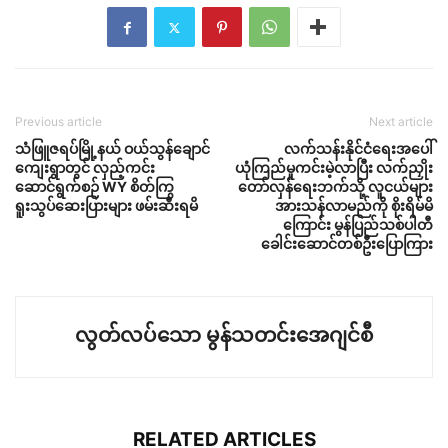
Previous article
Next article
သံဖြူဇရပ်မြို့နယ် ဝယ်သွန်ချောင်
လက်သန်းနိုင်ငံရေးအပေါ်
ကျေးရွာတွင် လှည့်ကင်း
ယုံကြည်မှုကင်းမဲ့လာပြီး လက်ညှိုး
ဆောင်ရွက်စဉ် WY စိတ်ကြွ
တော်လှန်ရေးဘက်သို့ လူငယ်များ
ရူးသွပ်ဆေးပြားများ ဖမ်းဆီးရမိ
အားသန်လာမည်ကို စိုးရိမ်မိ
ကြောင်း မွန်ပြည်သစ်ပါတီ
ခေါင်းဆောင်တစ်ဦးပြောကြား
လွတ်လပ်သော မွန်သတင်းအေဂျင်စီ
RELATED ARTICLES