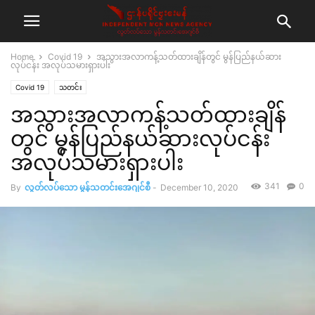
Home
Covid 19
အသွားအလာကန့်သတ်ထားချိန်တွင် မွန်ပြည်နယ်ဆား
လုပ်ငန်း အလုပ်သမားရှားပါး
Covid 19
သတင်း
အသွားအလာကန့်သတ်ထားချိန်
တွင် မွန်ပြည်နယ်ဆားလုပ်ငန်း
အလုပ်သမားရှားပါး
341
0
By
လွတ်လပ်သော မွန်သတင်းအေဂျင်စီ
-
December 10, 2020