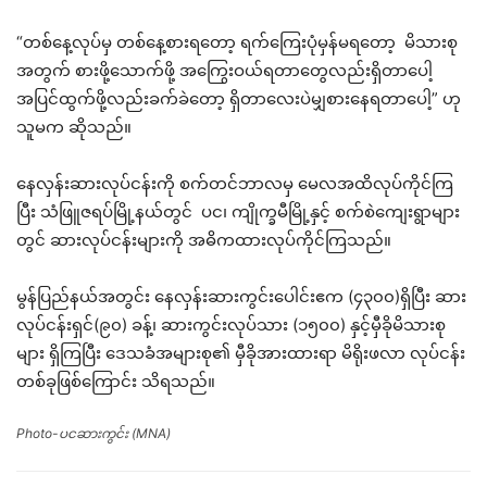
“တစ်နေ့လုပ်မှ တစ်နေ့စားရတော့ ရက်ကြေးပုံမှန်မရတော့ မိသားစု
အတွက် စားဖို့သောက်ဖို့ အကြွေးဝယ်ရတာတွေလည်းရှိတာပေါ့
အပြင်ထွက်ဖို့လည်းခက်ခဲတော့ ရှိတာလေးပဲမျှစားနေရတာပေါ့” ဟု
သူမက ဆိုသည်။
နေလှန်းဆားလုပ်ငန်းကို စက်တင်ဘာလမှ မေလအထိလုပ်ကိုင်ကြ
ပြီး သံဖြူဇရပ်မြို့နယ်တွင် ပင၊ ကျိုက္ခမီမြို့နှင့် စက်စဲကျေးရွာများ
တွင် ဆားလုပ်ငန်းများကို အဓိကထားလုပ်ကိုင်ကြသည်။
မွန်ပြည်နယ်အတွင်း နေလှန်းဆားကွင်းပေါင်းဧက (၄၃၀၀)ရှိပြီး ဆား
လုပ်ငန်းရှင်(၉၀) ခန့်၊ ဆားကွင်းလုပ်သား (၁၅၀၀) နှင့်မှီခိုမိသားစု
များ ရှိကြပြီး ဒေသခံအများစု၏ မှီခိုအားထားရာ မိရိုးဖလာ လုပ်ငန်း
တစ်ခုဖြစ်ကြောင်း သိရသည်။
Photo-ပငဆားကွင်း (MNA)