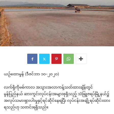
ယဉ်ထောမွန် (ဒီဇင်ဘာ ၁၀-၂၀၂၀)
လက်ရှိကိုဗစ်ကာလ အသွားအလာကန့်သတ်ထားချိန်တွင်
မွန်ပြည်နယ် ဆားကွင်းလုပ်ငန်းအများစုရှိသည့် သံဖြူဇရပ်မြို့နယ်၌
အလုပ်သမားရှားပါးမှုနှင့်ရင်ဆိုင်နေရပြီး လုပ်ငန်းအချို့ရပ်ဆိုင်းထား
ရသည်ဟု သတင်းရရှိသည်။