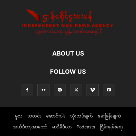
ABOUT US
FOLLOW US
မူလ
သတင်း
ဆောင်းပါး
သုံးသပ်ချက်
မေးမြန်းချက်
အယ်ဒီတာ့အာဘော်
မာဒီမီဒီယာ
Podcasts
ငြိမ်းချမ်းရေး