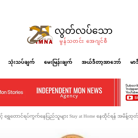
လွတ်လပ်သော
မွန်သတင်း အေဂျင်စီ
သုံးသပ်ချက်
မေးမြန်းချက်
အယ်ဒီတာ့အာဘော်
မာဒ
နှင့် ရွှေတောင်ရပ်ကွက်နေပြည်သူများ Stay at Home နေထိုင်ရန် အမိန့်ထုတ