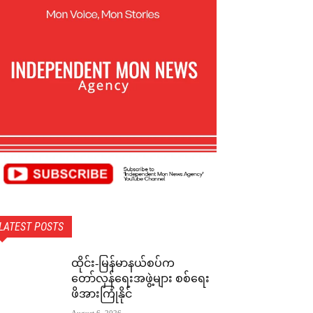
LATEST POSTS
ထိုင်း-မြန်မာနယ်စပ်က
တော်လှန်ရေးအဖွဲ့များ စစ်ရေး
ဖိအားကြုံနိုင်