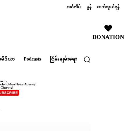
အင်္ဂလိပ်
မွန်
ဆက်သွယ်ရန်
DONATION
ီမီဒီယာ
Podcasts
ငြိမ်းချမ်းရေး
်