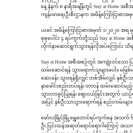
နေ့ နံနက် ၈ နာရီအချိန်တွင် Stay at Home အ
ကျန်းမာရေးဦးစီးဌာနက အမိန့်ကြော်ငြာစာအမ
ယခင် အမိန့်ကြော်ငြာစာအမှတ် ၁/၂၀၂၀ အရ မုပ
စုစုပေါင်း ၄ ရပ်ကွက်တို့သည် Stay at Home 
လိုက်နာဆောင်ရွက်သွားရန်လိုအပ်ကြောင်း သ
Stay at Home အစီအစဉ်တွင် အကျုံးဝင်သော ပြည
ထမ်းဆောင်ရန် သွားရောက်သူများမပါ)၊ မဖြစ
ဆေးခန်း သွားရန်ရှိလျှင် တစ်အိမ်လျှင် နှစ်ဦးသ
နှာခေါင်းစည်းတပ်ရန်၊ တာဝန် ထမ်းဆောင်မည့်ယ
သွားလာခွင့်ပြုရန်၊ ဈေးဝယ်ခြင်းအတွက် ယာဉ
အပြင် နှစ်ဦးသာသွားရောက်ရန် စည်းကမ်းမျာ
မော်လမြိုင်မြို့ရွှေတောင်ရပ်ကွက်နေ အသက် ၆၅ န
ဦး ပြင်းထန်အဆုတ်ရောင်ရောဂါကြောင့် အသက်ရ