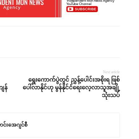
Next article
ရွေးကောက်ပွဲတွင် ညွှန့်ပေါင်းအစိုးရ ဖြစ်
ျန်
ပေါ်လာနိုင်ဟု မွန်နိုင်ငံရေးလေ့လာသူအချို့
သုံးသပ်
င်းအေဂျင်စီ