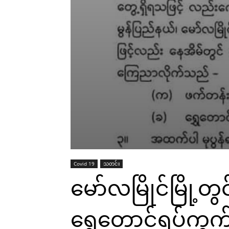
Covid 19
သတင်း
မော်လမြိုင်မြို့တွ
ရွှေတောင်ရပ်ကွက