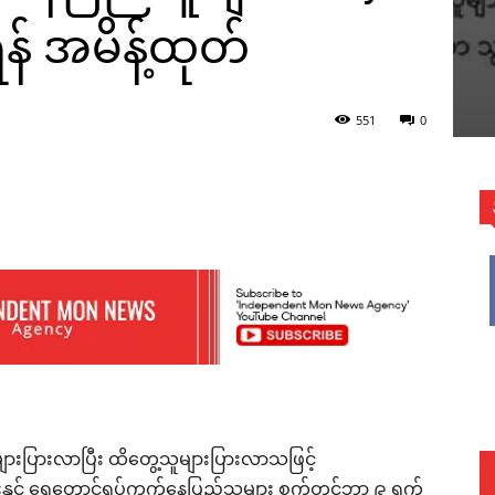
န် အမိန့်ထုတ်
551
0
WhatsApp
ျားပြားလာပြီး ထိတွေ့သူများပြားလာသဖြင့်
န်းနှင့် ရွှေတောင်ရပ်ကွက်နေပြည်သူများ စက်တင်ဘာ ၉ ရက်