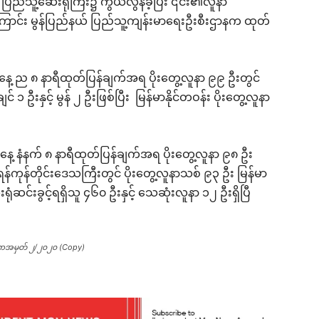
ြည်သူ့ဆေးရုံကြီး၌ ကွယ်လွန်ခဲ့ပြီး ၎င်း၏လူနာ
့ကြောင်း မွန်ပြည်နယ် ပြည်သူ့ကျန်းမာရေးဦးစီးဌာနက ထုတ်
 ည ၈ နာရီထုတ်ပြန်ချက်အရ ပိုးတွေ့လူနာ ၉၉ ဦးတွင်
် ၁ ဦးနှင့် မွန် ၂ ဦးဖြစ်ပြီး မြန်မာနိုင်တဝန်း ပိုးတွေ့လူနာ
 နံနက် ၈ နာရီထုတ်ပြန်ချက်အရ ပိုးတွေ့လူနာ ၉၈ ဦး
န်ကုန်တိုင်းဒေသကြီးတွင် ပိုးတွေ့လူနာသစ် ၉၃ ဦး မြန်မာ
ရုံဆင်းခွင့်ရရှိသူ ၄၆၀ ဦးနှင့် သေဆုံးလူနာ ၁၂ ဦးရှိပြီ
ြာစာအမှတ် ၂/၂၀၂၀ (Copy)