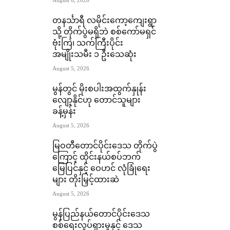
August 6, 2026
တနင်္သာရီ လမိုင်းကော့ကျေးရွာ
သို့ တိုက်ပွဲမရှိဘဲ စစ်ကော်မရှင်
ဗုံးကြဲ၊ သက်ကြီးပိုင်း
အမျိုးသမီး ၁ ဦးသေဆုံး
August 5, 2026
မွန်တွင် မိုးစပါးအထွက်နှုန်း
လျော့နိုင်ဟု တောင်သူများ
ခန့်မှန်း
August 5, 2026
မြဝတီတောင်ပိုင်းဒေသ တိုက်ပွဲ
ကြောင့် ထိုင်းနယ်စပ်ဘက်
မြေပြင်နှင့် ဝေဟင် လုံခြုံရေး
များ တိုးမြှင့်ထားဆဲ
August 5, 2026
မွန်ပြည်နယ်တောင်ပိုင်းဒေသ
စစ်ရေးလှုပ်ရှားမှုနှင့် ဒေသ