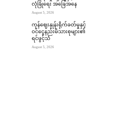
လုံခြုံရေး အခြေအနေ
August 5, 2026
ကုန်ဈေးနှုန်းရိုက်ခတ်မှုနှင့်
ဝင်ငွေနည်းမိသားစုများ၏
ရင်ဖွင့်သံ
August 5, 2026