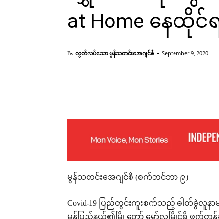
at Home နေထိုင်ရ
-
လွတ်လပ်သော မွန်သတင်းအေဂျင်စီ
September 9, 2020
By
Facebook
X
Pinterest
မွန်သတင်းအေဂျင်စီ (စက်တင်ဘာ ၉)
Covid-19 ပြည်တွင်းကူးစက်သည့် ဓါတ်ခွဲလူနာမ
မွန်ပြည်နယ်၏မြို့တော် မော်လမြိုင်ရှိ ဖက်တ