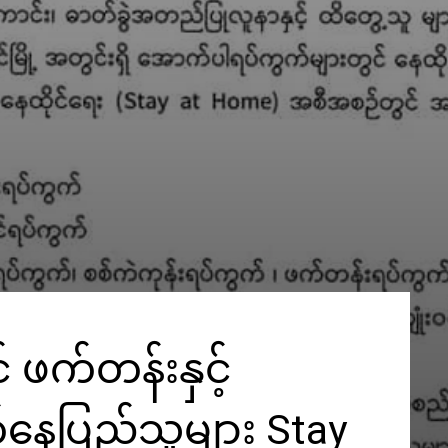
င် ဖက်တန်းနှင့်
်နေပြည်သူများ Stay