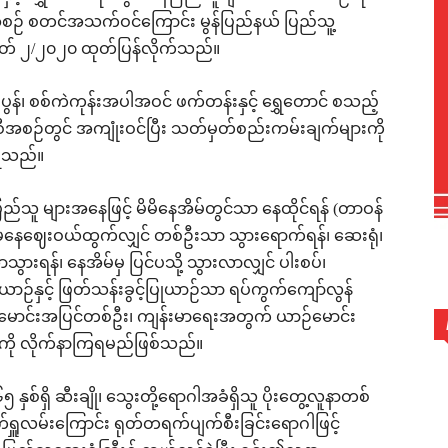
စီအစဉ် စတင်အသက်ဝင်ကြောင်း မွန်ပြည်နယ် ပြည်သူ့
ှတ် ၂/၂၀၂၀ ထုတ်ပြန်လိုက်သည်။
ွန်၊ စစ်ကဲကုန်းအပါအဝင် ဖက်တန်းနှင့် ရွှေတောင် စသည့်
အစီအစဉ်တွင် အကျုံးဝင်ပြီး သတ်မှတ်စည်းကမ်းချက်များကို
ိရသည်။
်သူ များအနေဖြင့် မိမိနေအိမ်တွင်သာ နေထိုင်ရန် (တာဝန်
်မနေဈေးဝယ်ထွက်လျှင် တစ်ဦးသာ သွားရောက်ရန်၊ ဆေးရုံ၊
ာသွားရန်၊ နေအိမ်မှ ပြင်ပသို့ သွားလာလျှင် ပါးစပ်၊
ာဉ်နှင့် ဖြတ်သန်းခွင့်ပြုယာဉ်သာ ရပ်ကွက်ကျော်လွန်
်မောင်းအပြင်တစ်ဦး၊ ကျန်းမာရေးအတွက် ယာဉ်မောင်း
းကို လိုက်နာကြရမည်ဖြစ်သည်။
ှစ်ရှိ ဆီးချို၊ သွေးတို့ရောဂါအခံရှိသူ ပိုးတွေ့လူနာတစ်
ှူလမ်းကြောင်း ရုတ်တရက်ပျက်စီးခြင်းရောဂါဖြင့်