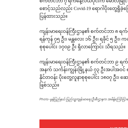
စက်တင်ဘာ ၇ ရက်နေ့လယ်ပိုင်းက မော်လမြိုင် ပ
စောင့်သည်လည်း Covid-19 ရောဂါပိုးတွေ့ရှိခဲ
ပြန်ထားသည်။
ကျန်းမာရေးဝန်ကြီးဌာန၏ စက်တင်ဘာ ၈ ရက်နေ့
ရန်ကုန် ၇၅ ဦး၊ မန္တလေး ၁၆ ဦး၊ ရခိုင် ၅ ဦး၊ ကချင
စုစုပေါင်း ၁၇၀၉ ဦး ရှိလာကြောင်း သိရသည်။
ကျန်းမာရေးဝန်ကြီးဌာန၏ စက်တင်ဘာ ၉ ရက်နေ့
အနက် သင်္ကန်းကျွန်းမြို့နယ် ၇၃ ဦးအပါအဝင် ရ
နိုင်တဝန်း ပိုးတွေ့လူနာစုစုပေါင်း ၁၈၀၇ ဦး၊ ဆေး
ဖြစ်သည်။
Photo-မွန်ပြည်နယ် ပြည်သူ့ကျန်းမာရေးဦးစီးဌာနက အမိန့်ကြော်င