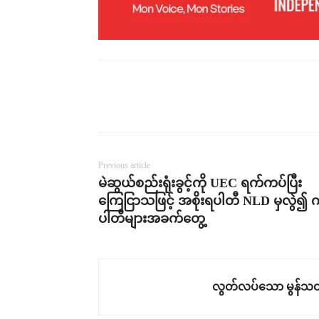
Previous article
မဲဆွယ်စည်းရုံးခွင့်ကို UEC ရက်ကပ်ပြီး
ကြေငြာသဖြင့် အစိုးရပါတီ NLD မှလွဲ၍ က
ပါတီများအခက်တွေ့
လွတ်လပ်သော မွန်သတ