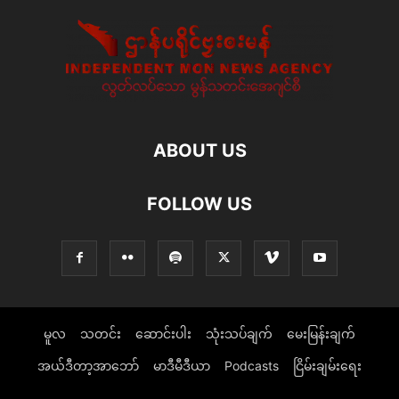
ABOUT US
FOLLOW US
မူလ
သတင်း
ဆောင်းပါး
သုံးသပ်ချက်
မေးမြန်းချက်
အယ်ဒီတာ့အာဘော်
မာဒီမီဒီယာ
Podcasts
ငြိမ်းချမ်းရေး