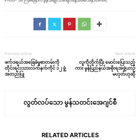
Photo- ၁၆ ကြိမ်မြောက် မွန်အမျိုးသမီးများနေ့အခမ်းအနား(MNA)
Previous article
Next article
ဖက်ဒရယ်အခြေခံမူစာတမ်းကို
လူကိုတိုက်ပြီး မောင်းပြေးသည့်
တိုင်းရင်းသားလက်နက်ကိုင် ၁၂ ဖွဲ့
ကား မွန်ပြည်နယ်အစိုးရအဖွဲ့ယာဉ်
အတည်ပြု
မဟုတ်ဟုဆို
လွတ်လပ်သော မွန်သတင်းအေဂျင်စီ
RELATED ARTICLES