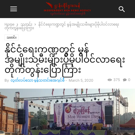
Home
သတင်း
နိုင်ငံရေးကဏ္ဍတွင် မွန်အမျိုးသမီးများပိုမိုပါဝင်လာရေး
တိုက်တွန်းပြောကြား
သတင်း
နိုင်ငံရေးကဏ္ဍတွင် မွန်
အမျိုးသမီးများပိုမိုပါဝင်လာရေး
တိုက်တွန်းပြောကြား
375
0
By
လွတ်လပ်သော မွန်သတင်းအေဂျင်စီ
-
March 5, 2020