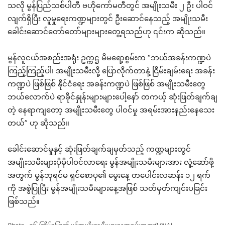
သလို မွန်ပြည်သစ်ပါတီ ဗဟိုကော်မတီတွင် အမျိုးသမီး ၂ ဦး ပါဝင်
လျက်ရှိပြီး လူမှုရေးကဏ္ဍများတွင် ဦးဆောင်နေသည့် အမျိုးသမီး
ခေါင်းဆောင်တော်တော်များများတွေ့ရသည်ဟု ၎င်းက ဆိုသည်။
မွန်လူငယ်အစည်းအရုံး ဥက္ကဋ္ဌ မိမရော့စွမ်းက “ဘယ်အခန်းကဏ္ဍပဲ
ကြည့်ကြည့်ပါ၊ အမျိုးသမီးလို့ ပြောလိုက်တာနဲ့ ငြိမ်းချမ်းရေး အခန်း
ကဏ္ဍပဲ ဖြစ်ဖြစ် နိုင်ငံရေး အခန်းကဏ္ဍပဲ ဖြစ်ဖြစ် အမျိုးသမီးတွေ
ဘယ်လောက်ပဲ ရာခိုင်နှုန်းများများပေါ့နော် တကယ့် ဆုံးဖြတ်ချက်ချ
တဲ့ နေရာကျတော့ အမျိုးသမီးတွေ ပါဝင်မှု အရမ်းအားနည်းနေသေး
တယ်” ဟု ဆိုသည်။
ခေါင်းဆောင်မှုနှင့် ဆုံးဖြတ်ချက်ချမှတ်သည့် ကဏ္ဍများတွင်
အမျိုးသမီးများပိုမိုပါဝင်လာရေး မွန်အမျိုးသမီးများအား လှုံ့ဆော်ဖို့
အတွက် မွန်ဘုရင်မ ရှင်စောပု၏ မွေးနေ့ တပေါင်းလဆန်း ၁၂ ရက်
ကို အစွဲပြုပြီး မွန်အမျိုးသမီးများနေ့အဖြစ် သတ်မှတ်ကျင်းပခြင်း
ဖြစ်သည်။