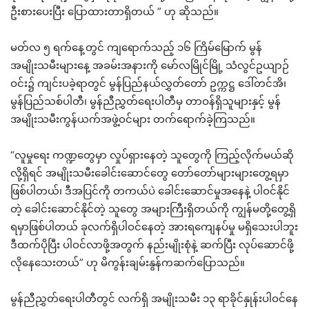
ဦးစားပေးပြီး ပြောထားတာရှိတယ် ” ဟု ဆိုသည်။
မတ်လ ၅ ရက်နေ့တွင် ကျရောက်သည့် ၁၆ ကြိမ်မြောက် မွန်
အမျိုးသမီးများနေ့ အခမ်းအနားကို မော်လမြိုင်မြို့ သံလွင်ဥယျာဉ်
ဝင်း၌ ကျင်းပခဲ့ရာတွင် မွန်ပြည်နယ်လွှတ်တော် ဥက္ကဋ္ဌ ဒေါ်တင်အိ၊
မွန်ပြည်သစ်ပါတီ၊ မွန်ညီညွှတ်ရေးပါတီမှ တာဝန်ရှိသူများနှင့် မွန်
အမျိုးသမီးကွန်ယက်အဖွဲ့ဝင်များ တက်ရောက်ခဲ့ကြသည်။
“လူမှုရေး ကဏ္ဍတွေမှာ လှုပ်ရှားနေတဲ့ သူတွေကို ကြည့်လိုက်မယ်ဆို
လို့ရှိရင် အမျိုးသမီးခေါင်းဆောင်တွေ တော်တော်များများတွေ့ရမှာ
ဖြစ်ပါတယ်၊ ဒီအပြင်ကို တကယ်ပဲ ခေါင်းဆောင်မှုအနေနဲ့ ပါဝင်နိုင်
တဲ့ ခေါင်းဆောင်နိုင်တဲ့ သူတွေ အများကြီးရှိတယ်ကို ကျွန်မတို့တွေ့ရှိ
ရမှာဖြစ်ပါတယ် ခုလက်ရှိပါဝင်နေတဲ့ အားရကျေနပ်မှု မရှိသေးပါဘူး
ဒီထက်ပိုပြီး ပါဝင်လာဖို့အတွက် နည်းမျိုးစုံနဲ့ ဆက်ပြီး လုပ်ဆောင်ဖို့
လိုနေသေးတယ်” ဟု မိကွန်းချမ်းနွန်ကဆက်ပြောသည်။
မွန်ညီညွှတ်ရေးပါတီတွင် လက်ရှိ အမျိုးသမီး ၁၃ ရာခိုင်နှုန်းပါဝင်နေ