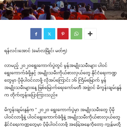
ရန်လင်းအောင် (မော်လမြိုင်၊ မတ်၅)
လာမည့် ၂၀၂၀ရွေးကောက်ပွဲတွင် မွန်အမျိုးသမီးများ ပါဝင်
ရွေးကောက်ခံဖို့နှင့် အမျိုးသမီးကိုယ်စားလှယ်တွေ နိုင်ငံရေးကဏ္ဍ
တွေမှာ ပိုမိုပါဝင်လာဖို့ လိုအပ်ကြောင်း ၁၆ ကြိမ်မြောက် မွန်
အမျိုးသမီးများနေ့ ဖြစ်မြောက်ရေးကော်မတီ အဖွဲ့ဝင် မိကွန်းချမ်းနွန်
က တိုက်တွန်းပြောကြားသည်။
မိကွန်းချမ်းနွန်က “ ၂၀၂၀ ရွေးကောက်ပွဲမှာ အမျိုးသမီးတွေ ပိုမို
ပါဝင်လာဖို့နဲ့ ပါဝင်ရွေးကောက်ခံဖို့နဲ့ အမျိုးသမီးကိုယ်စားလှယ်တွေ
နိုင်ငံရေးကဏ္ဍတွေမှာ ပိုမိုပါဝင်လာဖို့ အခြေအနေကိုတော့ ကျွန်မတို့