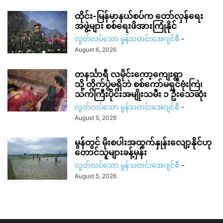
ထိုင်း-မြန်မာနယ်စပ်က တော်လှန်ရေး
အဖွဲ့များ စစ်ရေးဖိအားကြုံနိုင်
လွတ်လပ်သော မွန်သတင်းအေဂျင်စီ
-
August 6, 2026
တနင်္သာရီ လမိုင်းကော့ကျေးရွာ
သို့ တိုက်ပွဲမရှိဘဲ စစ်ကော်မရှင်ဗုံးကြဲ၊
သက်ကြီးပိုင်းအမျိုးသမီး ၁ ဦးသေဆုံး
လွတ်လပ်သော မွန်သတင်းအေဂျင်စီ
-
August 5, 2026
မွန်တွင် မိုးစပါးအထွက်နှုန်းလျော့နိုင်ဟု
တောင်သူများခန့်မှန်း
လွတ်လပ်သော မွန်သတင်းအေဂျင်စီ
-
August 5, 2026